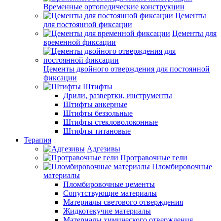
Временные ортопедические конструкции
Цементы
для постоянной фиксации
Цементы для
временной фиксации
Цементы двойного отверждения для постоянной
фиксации
Штифты
Дрили, развертки, инструменты
Штифты анкерные
Штифты беззольные
Штифты стекловолоконные
Штифты титановые
Терапия
Адгезивы
Протравочные гели
Пломбировочные
материалы
Пломбировочные цементы
Сопутствующие материалы
Материалы светового отверждения
Жидкотекучие материалы
Материалы химического отверждения