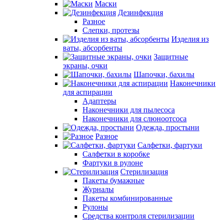
Маски
Дезинфекция
Разное
Слепки, протезы
Изделия из
ваты, абсорбенты
Защитные
экраны, очки
Шапочки, бахилы
Наконечники
для аспирации
Адаптеры
Наконечники для пылесоса
Наконечники для слюноотсоса
Одежда, простыни
Разное
Салфетки, фартуки
Салфетки в коробке
Фартуки в рулоне
Стерилизация
Пакеты бумажные
Журналы
Пакеты комбинированные
Рулоны
Средства контроля стерилизации