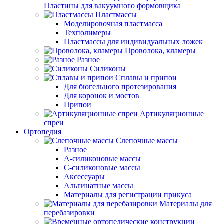
Пластины для вакуумного формовщика
Пластмассы
Моделировочная пластмасса
Техполимеры
Пластмассы для индивидуальных ложек
Проволока, кламеры
Разное
Силиконы
Сплавы и припои
Для бюгельного протезирования
Для коронок и мостов
Припои
Артикуляционные
спреи
Ортопедия
Слепочные массы
Разное
А-силиконовые массы
С-силиконовые массы
Аксессуары
Альгинатные массы
Материалы для регистрации прикуса
Материалы для
перебазировки