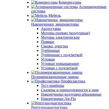
Компрессоры
Аспирационные
системы
Мебель
Наконечники, микромоторы
Аксессуары
Моторы пневмо (воздушные)
Моторы электрические
Прямые
Смазка, очистка
Турбинные
Турбинные с подсветкой
Угловые
Угловые повышающие
Угловые с подсветкой
Полимеризационные лампы
Профилактика
Тест-приборы
Скалеры и принадлежности к ним
Наконечники воздушно-абразивные
Наконечники Air-Flo
Рентгенодиагностика