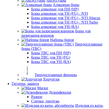
Аксессуары
Алмазные боры
Боры алмазные для ПН (HP)
Боры алмазные для ТН (FG) - NTI
Боры алмазные для ТН (FG) - NTI Abacus
Боры алмазные для ТН (FG) - NTI Turbo
Боры алмазные для УН (RA)
Боры для
разрезания коронок
Наборы боров
Твердосплавные
боры (ТВС)
Боры ТВС для ПН (HP)
Боры ТВС для ТН (FG)
Боры ТВС для УН (RA)
Твердосплавные финиры
Хирургия
Гигиена, защита
Маски
Дезинфекция
Разное
Слепки, протезы
Изделия из ваты,