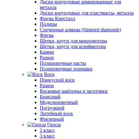
Диски корундовые армированные для
металла
Диски корундовые для пластмассы, металла
Фрезы Кристалл
Полиры
Спеченные алмазы (Sintered diamonds)
Фрезы
Щетки, круги для микромотора
Щетки, круги для шлифмотора
Камни
Разное
Полировочные пасты
Полировочные порошки
Воск
Прикусной воск
Разное
Восковые шаблоны и заготовки
Базисный
Моделировочный
Погружной
Литейный воск
Фрезерный
Гипсы
2 класс
3 класс