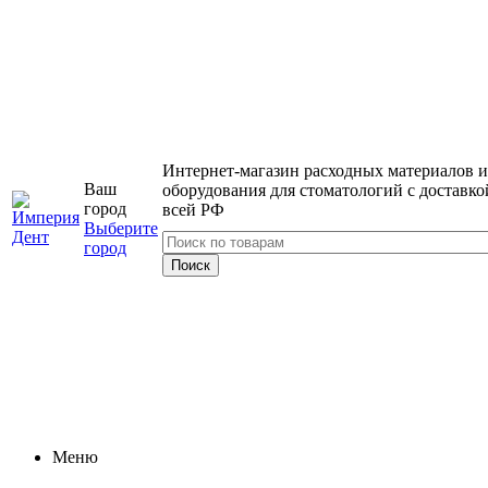
Интернет-магазин расходных материалов и
Ваш
оборудования для стоматологий с доставко
город
всей РФ
Выберите
город
Меню