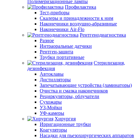
Полимеризационные лампы
Профилактика
Тест-приборы
Скалеры и принадлежности к ним
Наконечники воздушно-абразивные
Наконечники Air-Flo
Рентгенодиагностика
Разное
Интраоральные датчики
Рентген-защита
Трубки портативные
Стерилизация,
дезинфекция
Автоклавы
Дистилляторы
Запечатывающие устройства (ламинаторы)
Очистка и смазка наконечников
Рециркуляторы, облучатели
Сухожары
УЗ-Мойки
УФ-камеры
Хирургия
Ирригационные трубки
Коагуляторы
Насадки для пьезохирургических аппаратов