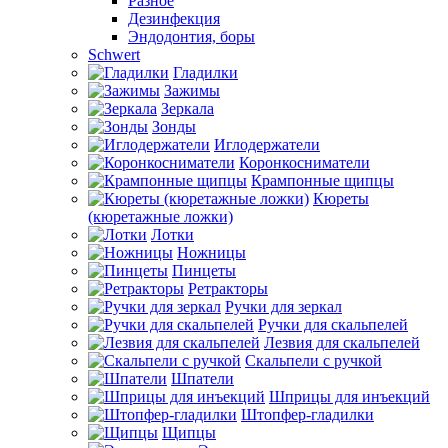
Разное
Дезинфекция
Эндодонтия, боры
Schwert
Гладилки
Зажимы
Зеркала
Зонды
Иглодержатели
Коронкосниматели
Крампонные щипцы
Кюреты
(кюретажные ложки)
Лотки
Ножницы
Пинцеты
Ретракторы
Ручки для зеркал
Ручки для скальпелей
Лезвия для скальпелей
Скальпели с ручкой
Шпатели
Шприцы для инъекций
Штопфер-гладилки
Щипцы