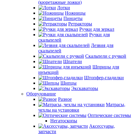
(кюретажные ложки)
Лотки
Ножницы
Пинцеты
Ретракторы
Ручки для зеркал
Ручки для
скальпелей
Лезвия для
скальпелей
Скальпели с ручкой
Шпатели
Шприцы для
инъекций
Штопфер-гладилки
Щипцы
Экскаваторы
Оборудование
Разное
Матрасы,
чехлы на установки
Оптические системы
Негатоскопы
Аксессуары,
запчасти