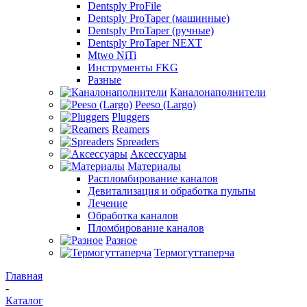
Dentsply ProFile
Dentsply ProTaper (машинные)
Dentsply ProTaper (ручные)
Dentsply ProTaper NEXT
Mtwo NiTi
Инструменты FKG
Разные
Каналонаполнители
Peeso (Largo)
Pluggers
Reamers
Spreaders
Аксессуары
Материалы
Распломбирование каналов
Девитализация и обработка пульпы
Лечение
Обработка каналов
Пломбирование каналов
Разное
Термогуттаперча
Главная
-
Каталог