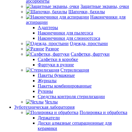
абсорбенты
Защитные экраны, очки
Шапочки, бахилы
Наконечники для
аспирации
Адаптеры
Наконечники для пылесоса
Наконечники для слюноотсоса
Одежда, простыни
Разное
Салфетки, фартуки
Салфетки в коробке
Фартуки в рулоне
Стерилизация
Пакеты бумажные
Журналы
Пакеты комбинированные
Рулоны
Средства контроля стерилизации
Чехлы
Зуботехническая лаборатория
Полировка и обработка
Держатели
Диски алмазные сепарационные для
керамики