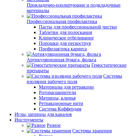
Прокладочно-изолирующие и подкладочные
материалы
Профессиональная профилактика
Пасты для профессиональной чистки
Таблетки для полоскания
Клиническое отбеливание
Порошки для пескоструя
Профилактика кариеса
Артикуляционная бумага, фольга
Гемостатические
препараты
Системы
изоляции рабочего поля
Материалы для ретракции
Роторасширители
Матрицы, клинья
Ретракционные нити
Система Коффердам
Иглы, шприцы для каналов
Инструменты
Разное
Системы хранения