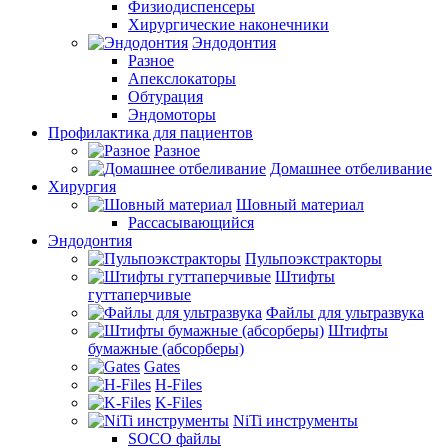
Физиодиспенсеры
Хирургические наконечники
Эндодонтия
Разное
Апекслокаторы
Обтурация
Эндомоторы
Профилактика для пациентов
Разное
Домашнее отбеливание
Хирургия
Шовный материал
Рассасывающийся
Эндодонтия
Пульпоэкстракторы
Штифты
гуттаперчивые
Файлы для ультразвука
Штифты
бумажные (абсорберы)
Gates
H-Files
K-Files
NiTi инструменты
SOCO файлы