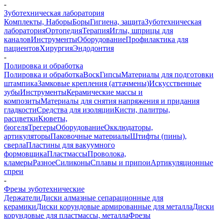
-
Зуботехническая лаборатория
Комплекты, Наборы
Боры
Гигиена, защита
Зуботехническая
лаборатория
Ортопедия
Терапия
Иглы, шприцы для
каналов
Инструменты
Оборудование
Профилактика для
пациентов
Хирургия
Эндодонтия
-
Полировка и обработка
Полировка и обработка
Воск
Гипсы
Материалы для подготовки
штампика
Замковые крепления (аттачмены)
Искусственные
зубы
Инструменты
Керамические массы и
композиты
Материалы для снятия напряжения и придания
гладкости
Средства для изоляции
Кисти, палитры,
расцветки
Кюветы,
бюгеля
Трегеры
Оборудование
Окклюдаторы,
артикуляторы
Паковочные материалы
Штифты (пины),
сверла
Пластины для вакуумного
формовщика
Пластмассы
Проволока,
кламеры
Разное
Силиконы
Сплавы и припои
Артикуляционные
спреи
-
Фрезы зуботехнические
Держатели
Диски алмазные сепарационные для
керамики
Диски корундовые армированные для металла
Диски
корундовые для пластмассы, металла
Фрезы