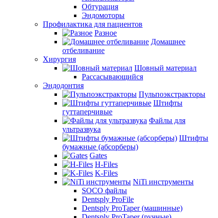
Обтурация
Эндомоторы
Профилактика для пациентов
Разное
Домашнее
отбеливание
Хирургия
Шовный материал
Рассасывающийся
Эндодонтия
Пульпоэкстракторы
Штифты
гуттаперчивые
Файлы для
ультразвука
Штифты
бумажные (абсорберы)
Gates
H-Files
K-Files
NiTi инструменты
SOCO файлы
Dentsply ProFile
Dentsply ProTaper (машинные)
Dentsply ProTaper (ручные)