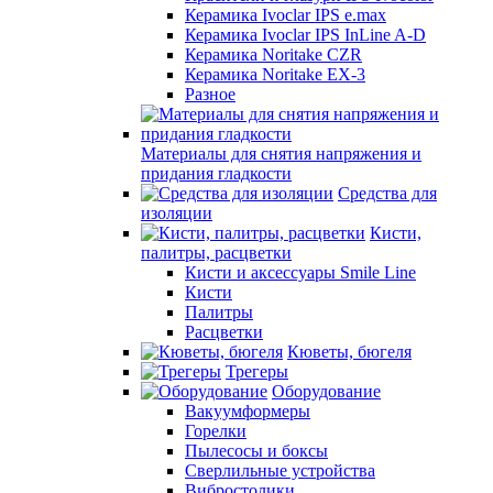
Керамика Ivoclar IPS e.max
Керамика Ivoclar IPS InLine A-D
Керамика Noritake CZR
Керамика Noritake EX-3
Разное
Материалы для снятия напряжения и
придания гладкости
Средства для
изоляции
Кисти,
палитры, расцветки
Кисти и аксессуары Smile Line
Кисти
Палитры
Расцветки
Кюветы, бюгеля
Трегеры
Оборудование
Вакуумформеры
Горелки
Пылесосы и боксы
Сверлильные устройства
Вибростолики