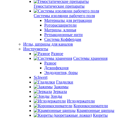
Гемостатические препараты
Системы изоляции рабочего поля
Материалы для ретракции
Роторасширители
Матрицы, клинья
Ретракционные нити
Система Коффердам
Иглы, шприцы для каналов
Инструменты
Разное
Системы хранения
Разное
Дезинфекция
Эндодонтия, боры
Schwert
Гладилки
Зажимы
Зеркала
Зонды
Иглодержатели
Коронкосниматели
Крампонные щипцы
Кюреты