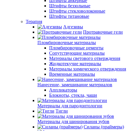
Штифты анкерные
Штифты беззольные
Штифты стекловолоконные
Штифты титановые
Терапия
Адгезивы
Протравочные гели
Пломбировочные материалы
Пломбировочные цементы
Сопутствующие материалы
Материалы светового отверждения
Жидкотекучие материалы
Материалы химического отверждения
Временные материалы
Нанесение, замешивание материалов
Аппликаторы
Блокноты, стекла, чаши
Материалы для пародонтологии
Тигли
Материалы для шинирования зубов
Силаны (праймеры)