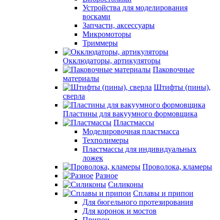
Устройства для моделирования
восками
Запчасти, аксессуары
Микромоторы
Триммеры
Окклюдаторы, артикуляторы
Паковочные
материалы
Штифты (пины),
сверла
Пластины для вакуумного формовщика
Пластмассы
Моделировочная пластмасса
Техполимеры
Пластмассы для индивидуальных
ложек
Проволока, кламеры
Разное
Силиконы
Сплавы и припои
Для бюгельного протезирования
Для коронок и мостов
Припои