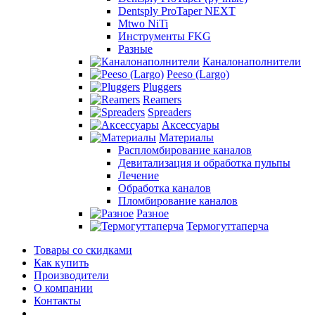
Dentsply ProTaper NEXT
Mtwo NiTi
Инструменты FKG
Разные
Каналонаполнители
Peeso (Largo)
Pluggers
Reamers
Spreaders
Аксессуары
Материалы
Распломбирование каналов
Девитализация и обработка пульпы
Лечение
Обработка каналов
Пломбирование каналов
Разное
Термогуттаперча
Товары со скидками
Как купить
Производители
О компании
Контакты