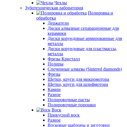
Чехлы
Зуботехническая лаборатория
Полировка и
обработка
Держатели
Диски алмазные сепарационные для
керамики
Диски корундовые армированные для
металла
Диски корундовые для пластмассы,
металла
Фрезы Кристалл
Полиры
Спеченные алмазы (Sintered diamonds)
Фрезы
Щетки, круги для микромотора
Щетки, круги для шлифмотора
Камни
Разное
Полировочные пасты
Полировочные порошки
Воск
Прикусной воск
Разное
Восковые шаблоны и заготовки