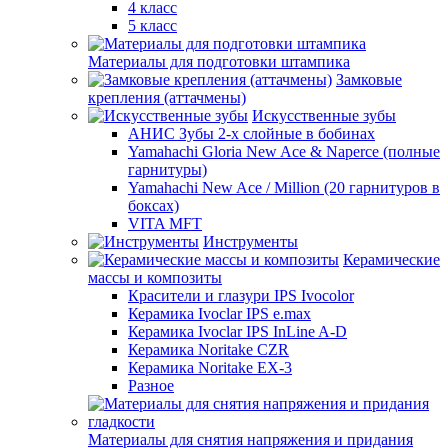
4 класс
5 класс
Материалы для подготовки штампика
Замковые
крепления (аттачмены)
Искусственные зубы
АНИС Зубы 2-х слойные в бобинах
Yamahachi Gloria New Ace & Naperce (полные
гарнитуры)
Yamahachi New Ace / Million (20 гарнитуров в
боксах)
VITA MFT
Инструменты
Керамические
массы и композиты
Красители и глазури IPS Ivocolor
Керамика Ivoclar IPS e.max
Керамика Ivoclar IPS InLine A-D
Керамика Noritake CZR
Керамика Noritake EX-3
Разное
Материалы для снятия напряжения и придания