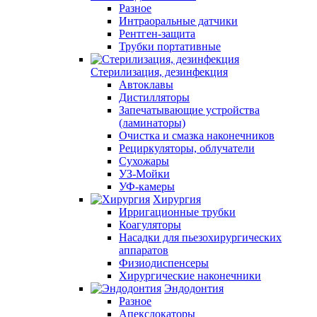
Разное
Интраоральные датчики
Рентген-защита
Трубки портативные
Стерилизация, дезинфекция
Автоклавы
Дистилляторы
Запечатывающие устройства
(ламинаторы)
Очистка и смазка наконечников
Рециркуляторы, облучатели
Сухожары
УЗ-Мойки
УФ-камеры
Хирургия
Ирригационные трубки
Коагуляторы
Насадки для пьезохирургических
аппаратов
Физиодиспенсеры
Хирургические наконечники
Эндодонтия
Разное
Апекслокаторы