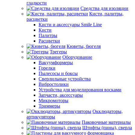
гладкости
Средства для изоляции
Кисти, палитры,
расцветки
Кисти и аксессуары Smile Line
Кисти
Палитры
Расцветки
Кюветы, бюгеля
Трегеры
Оборудование
Вакуумформеры
Горелки
Пылесосы и боксы
Сверлильные устройства
Вибростолики
Устройства для моделирования восками
Запчасти, аксессуары
Микромоторы
Триммеры
Окклюдаторы,
артикуляторы
Паковочные материалы
Штифты (пины), сверла