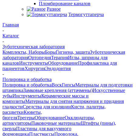
Пломбирование каналов
Разное
Термогуттаперча
Главная
-
Каталог
-
Зуботехническая лаборатория
Комплекты, Наборы
Боры
Гигиена, защита
Зуботехническая
лаборатория
Ортопедия
Терапия
Иглы, шприцы для
каналов
Инструменты
Оборудование
Профилактика для
пациентов
Хирургия
Эндодонтия
-
Полировка и обработка
Полировка и обработка
Воск
Гипсы
Материалы для подготовки
штампика
Замковые крепления (аттачмены)
Искусственные
зубы
Инструменты
Керамические массы и
композиты
Материалы для снятия напряжения и придания
гладкости
Средства для изоляции
Кисти, палитры,
расцветки
Кюветы,
бюгеля
Трегеры
Оборудование
Окклюдаторы,
артикуляторы
Паковочные материалы
Штифты (пины),
сверла
Пластины для вакуумного
формовщика
Пластмассы
Проволока,