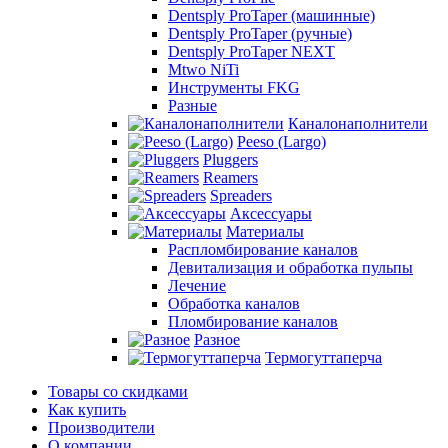
Dentsply ProTaper (машинные)
Dentsply ProTaper (ручные)
Dentsply ProTaper NEXT
Mtwo NiTi
Инструменты FKG
Разные
Каналонаполнители
Peeso (Largo)
Pluggers
Reamers
Spreaders
Аксессуары
Материалы
Распломбирование каналов
Девитализация и обработка пульпы
Лечение
Обработка каналов
Пломбирование каналов
Разное
Термогуттаперча
Товары со скидками
Как купить
Производители
О компании