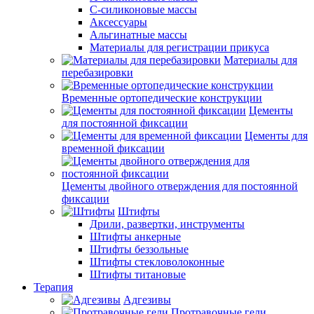
С-силиконовые массы
Аксессуары
Альгинатные массы
Материалы для регистрации прикуса
Материалы для
перебазировки
Временные ортопедические конструкции
Цементы
для постоянной фиксации
Цементы для
временной фиксации
Цементы двойного отверждения для постоянной
фиксации
Штифты
Дрили, развертки, инструменты
Штифты анкерные
Штифты беззольные
Штифты стекловолоконные
Штифты титановые
Терапия
Адгезивы
Протравочные гели