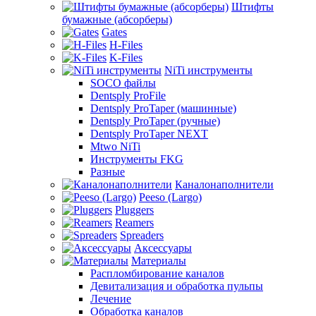
Штифты
бумажные (абсорберы)
Gates
H-Files
K-Files
NiTi инструменты
SOCO файлы
Dentsply ProFile
Dentsply ProTaper (машинные)
Dentsply ProTaper (ручные)
Dentsply ProTaper NEXT
Mtwo NiTi
Инструменты FKG
Разные
Каналонаполнители
Peeso (Largo)
Pluggers
Reamers
Spreaders
Аксессуары
Материалы
Распломбирование каналов
Девитализация и обработка пульпы
Лечение
Обработка каналов