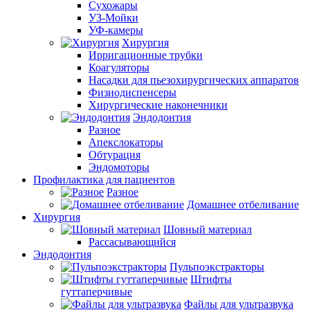
Сухожары
УЗ-Мойки
УФ-камеры
Хирургия
Ирригационные трубки
Коагуляторы
Насадки для пьезохирургических аппаратов
Физиодиспенсеры
Хирургические наконечники
Эндодонтия
Разное
Апекслокаторы
Обтурация
Эндомоторы
Профилактика для пациентов
Разное
Домашнее отбеливание
Хирургия
Шовный материал
Рассасывающийся
Эндодонтия
Пульпоэкстракторы
Штифты
гуттаперчивые
Файлы для ультразвука