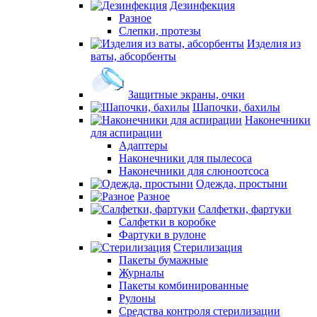
Дезинфекция
Разное
Слепки, протезы
Изделия из
ваты, абсорбенты
Защитные экраны, очки
Шапочки, бахилы
Наконечники
для аспирации
Адаптеры
Наконечники для пылесоса
Наконечники для слюноотсоса
Одежда, простыни
Разное
Салфетки, фартуки
Салфетки в коробке
Фартуки в рулоне
Стерилизация
Пакеты бумажные
Журналы
Пакеты комбинированные
Рулоны
Средства контроля стерилизации