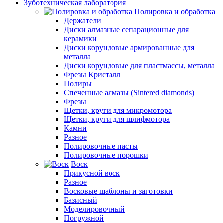
Зуботехническая лаборатория
Полировка и обработка
Держатели
Диски алмазные сепарационные для
керамики
Диски корундовые армированные для
металла
Диски корундовые для пластмассы, металла
Фрезы Кристалл
Полиры
Спеченные алмазы (Sintered diamonds)
Фрезы
Щетки, круги для микромотора
Щетки, круги для шлифмотора
Камни
Разное
Полировочные пасты
Полировочные порошки
Воск
Прикусной воск
Разное
Восковые шаблоны и заготовки
Базисный
Моделировочный
Погружной