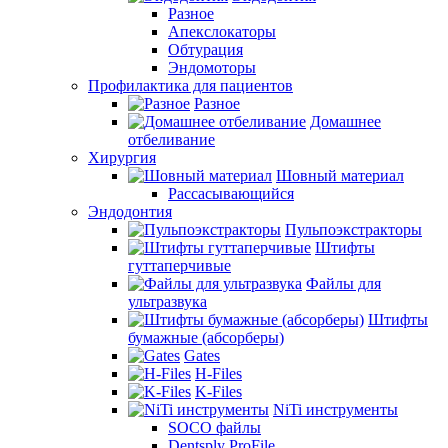
Разное
Апекслокаторы
Обтурация
Эндомоторы
Профилактика для пациентов
Разное
Домашнее
отбеливание
Хирургия
Шовный материал
Рассасывающийся
Эндодонтия
Пульпоэкстракторы
Штифты
гуттаперчивые
Файлы для
ультразвука
Штифты
бумажные (абсорберы)
Gates
H-Files
K-Files
NiTi инструменты
SOCO файлы
Dentsply ProFile