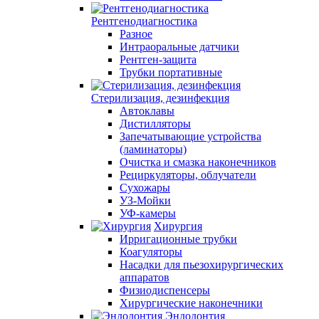
Рентгенодиагностика
Разное
Интраоральные датчики
Рентген-защита
Трубки портативные
Стерилизация, дезинфекция
Автоклавы
Дистилляторы
Запечатывающие устройства
(ламинаторы)
Очистка и смазка наконечников
Рециркуляторы, облучатели
Сухожары
УЗ-Мойки
УФ-камеры
Хирургия
Ирригационные трубки
Коагуляторы
Насадки для пьезохирургических
аппаратов
Физиодиспенсеры
Хирургические наконечники
Эндодонтия