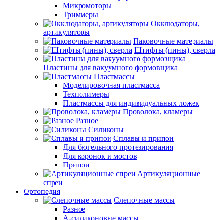
Микромоторы
Триммеры
Окклюдаторы,
артикуляторы
Паковочные материалы
Штифты (пины), сверла
Пластины для вакуумного формовщика
Пластмассы
Моделировочная пластмасса
Техполимеры
Пластмассы для индивидуальных ложек
Проволока, кламеры
Разное
Силиконы
Сплавы и припои
Для бюгельного протезирования
Для коронок и мостов
Припои
Артикуляционные
спреи
Ортопедия
Слепочные массы
Разное
А-силиконовые массы