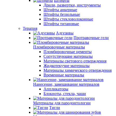
Штифты
Дрили, развертки, инструменты
Штифты анкерные
Штифты беззольные
Штифты стекловолоконные
Штифты титановые
Терапия
Адгезивы
Протравочные гели
Пломбировочные материалы
Пломбировочные цементы
Сопутствующие материалы
Материалы светового отверждения
Жидкотекучие материалы
Материалы химического отверждения
Временные материалы
Нанесение, замешивание материалов
Аппликаторы
Блокноты, стекла, чаши
Материалы для пародонтологии
Тигли