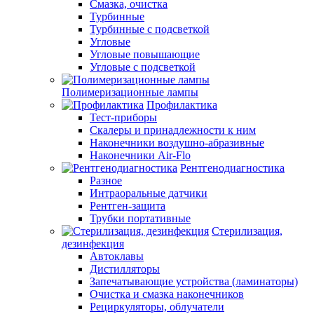
Смазка, очистка
Турбинные
Турбинные с подсветкой
Угловые
Угловые повышающие
Угловые с подсветкой
Полимеризационные лампы
Профилактика
Тест-приборы
Скалеры и принадлежности к ним
Наконечники воздушно-абразивные
Наконечники Air-Flo
Рентгенодиагностика
Разное
Интраоральные датчики
Рентген-защита
Трубки портативные
Стерилизация,
дезинфекция
Автоклавы
Дистилляторы
Запечатывающие устройства (ламинаторы)
Очистка и смазка наконечников
Рециркуляторы, облучатели