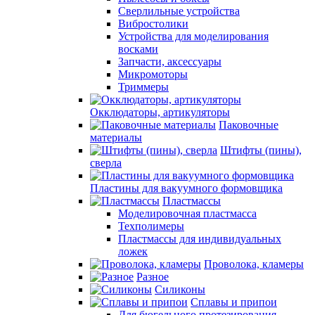
Сверлильные устройства
Вибростолики
Устройства для моделирования
восками
Запчасти, аксессуары
Микромоторы
Триммеры
Окклюдаторы, артикуляторы
Паковочные
материалы
Штифты (пины),
сверла
Пластины для вакуумного формовщика
Пластмассы
Моделировочная пластмасса
Техполимеры
Пластмассы для индивидуальных
ложек
Проволока, кламеры
Разное
Силиконы
Сплавы и припои
Для бюгельного протезирования