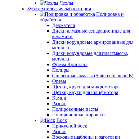
Чехлы
Зуботехническая лаборатория
Полировка и
обработка
Держатели
Диски алмазные сепарационные для
керамики
Диски корундовые армированные для
металла
Диски корундовые для пластмассы,
металла
Фрезы Кристалл
Полиры
Спеченные алмазы (Sintered diamonds)
Фрезы
Щетки, круги для микромотора
Щетки, круги для шлифмотора
Камни
Разное
Полировочные пасты
Полировочные порошки
Воск
Прикусной воск
Разное
Восковые шаблоны и заготовки