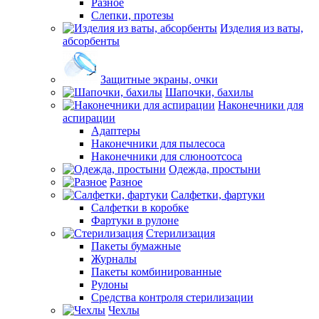
Разное
Слепки, протезы
Изделия из ваты,
абсорбенты
Защитные экраны, очки
Шапочки, бахилы
Наконечники для
аспирации
Адаптеры
Наконечники для пылесоса
Наконечники для слюноотсоса
Одежда, простыни
Разное
Салфетки, фартуки
Салфетки в коробке
Фартуки в рулоне
Стерилизация
Пакеты бумажные
Журналы
Пакеты комбинированные
Рулоны
Средства контроля стерилизации
Чехлы