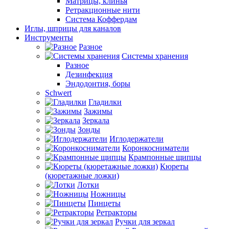
Матрицы, клинья
Ретракционные нити
Система Коффердам
Иглы, шприцы для каналов
Инструменты
Разное
Системы хранения
Разное
Дезинфекция
Эндодонтия, боры
Schwert
Гладилки
Зажимы
Зеркала
Зонды
Иглодержатели
Коронкосниматели
Крампонные щипцы
Кюреты
(кюретажные ложки)
Лотки
Ножницы
Пинцеты
Ретракторы
Ручки для зеркал