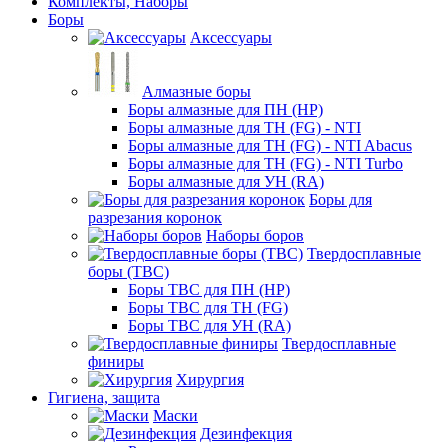
Комплекты, Наборы
Боры
Аксессуары
Алмазные боры
Боры алмазные для ПН (HP)
Боры алмазные для ТН (FG) - NTI
Боры алмазные для ТН (FG) - NTI Abacus
Боры алмазные для ТН (FG) - NTI Turbo
Боры алмазные для УН (RA)
Боры для
разрезания коронок
Наборы боров
Твердосплавные
боры (ТВС)
Боры ТВС для ПН (HP)
Боры ТВС для ТН (FG)
Боры ТВС для УН (RA)
Твердосплавные
финиры
Хирургия
Гигиена, защита
Маски
Дезинфекция