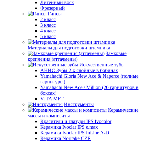
Литейный воск
Фрезерный
Гипсы
2 класс
3 класс
4 класс
5 класс
Материалы для подготовки штампика
Замковые
крепления (аттачмены)
Искусственные зубы
АНИС Зубы 2-х слойные в бобинах
Yamahachi Gloria New Ace & Naperce (полные
гарнитуры)
Yamahachi New Ace / Million (20 гарнитуров в
боксах)
VITA MFT
Инструменты
Керамические
массы и композиты
Красители и глазури IPS Ivocolor
Керамика Ivoclar IPS e.max
Керамика Ivoclar IPS InLine A-D
Керамика Noritake CZR