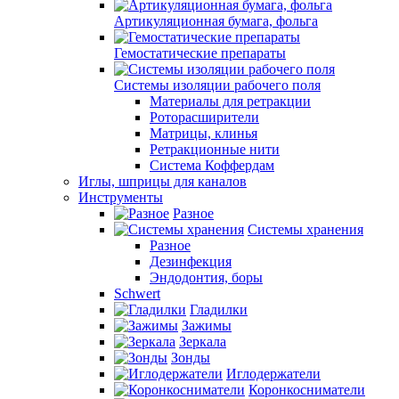
Артикуляционная бумага, фольга
Гемостатические препараты
Системы изоляции рабочего поля
Материалы для ретракции
Роторасширители
Матрицы, клинья
Ретракционные нити
Система Коффердам
Иглы, шприцы для каналов
Инструменты
Разное
Системы хранения
Разное
Дезинфекция
Эндодонтия, боры
Schwert
Гладилки
Зажимы
Зеркала
Зонды
Иглодержатели
Коронкосниматели