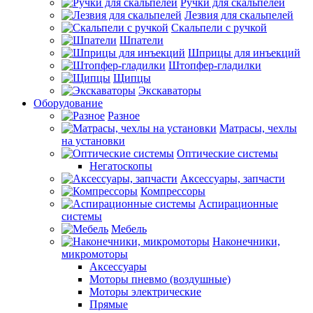
Ручки для скальпелей
Лезвия для скальпелей
Скальпели с ручкой
Шпатели
Шприцы для инъекций
Штопфер-гладилки
Щипцы
Экскаваторы
Оборудование
Разное
Матрасы, чехлы
на установки
Оптические системы
Негатоскопы
Аксессуары, запчасти
Компрессоры
Аспирационные
системы
Мебель
Наконечники,
микромоторы
Аксессуары
Моторы пневмо (воздушные)
Моторы электрические
Прямые