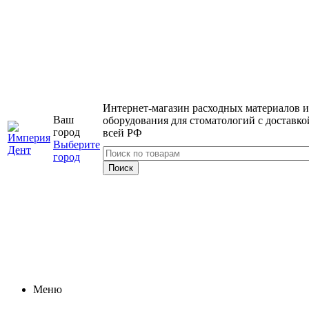
Интернет-магазин расходных материалов и
Ваш
оборудования для стоматологий с доставко
город
всей РФ
Выберите
город
Меню