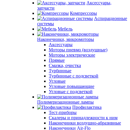
Аксессуары,
запчасти
Компрессоры
Аспирационные
системы
Мебель
Наконечники, микромоторы
Аксессуары
Моторы пневмо (воздушные)
Моторы электрические
Прямые
Смазка, очистка
Турбинные
Турбинные с подсветкой
Угловые
Угловые повышающие
Угловые с подсветкой
Полимеризационные лампы
Профилактика
Тест-приборы
Скалеры и принадлежности к ним
Наконечники воздушно-абразивные
Наконечники Air-Flo