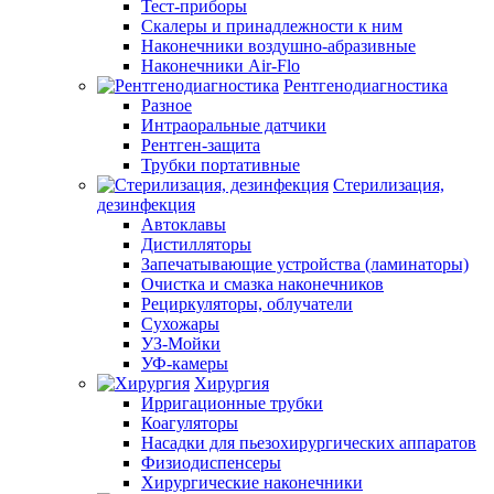
Тест-приборы
Скалеры и принадлежности к ним
Наконечники воздушно-абразивные
Наконечники Air-Flo
Рентгенодиагностика
Разное
Интраоральные датчики
Рентген-защита
Трубки портативные
Стерилизация,
дезинфекция
Автоклавы
Дистилляторы
Запечатывающие устройства (ламинаторы)
Очистка и смазка наконечников
Рециркуляторы, облучатели
Сухожары
УЗ-Мойки
УФ-камеры
Хирургия
Ирригационные трубки
Коагуляторы
Насадки для пьезохирургических аппаратов
Физиодиспенсеры
Хирургические наконечники