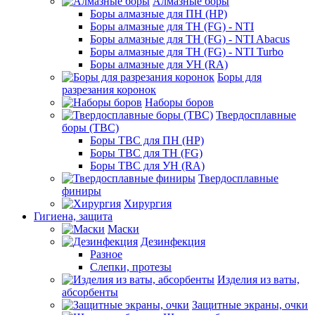
Алмазные боры
Боры алмазные для ПН (HP)
Боры алмазные для ТН (FG) - NTI
Боры алмазные для ТН (FG) - NTI Abacus
Боры алмазные для ТН (FG) - NTI Turbo
Боры алмазные для УН (RA)
Боры для
разрезания коронок
Наборы боров
Твердосплавные
боры (ТВС)
Боры ТВС для ПН (HP)
Боры ТВС для ТН (FG)
Боры ТВС для УН (RA)
Твердосплавные
финиры
Хирургия
Гигиена, защита
Маски
Дезинфекция
Разное
Слепки, протезы
Изделия из ваты,
абсорбенты
Защитные экраны, очки