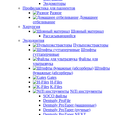
Эндомоторы
Профилактика для пациентов
Разное
Домашнее
отбеливание
Хирургия
Шовный материал
Рассасывающийся
Эндодонтия
Пульпоэкстракторы
Штифты
гуттаперчивые
Файлы для
ультразвука
Штифты
бумажные (абсорберы)
Gates
H-Files
K-Files
NiTi инструменты
SOCO файлы
Dentsply ProFile
Dentsply ProTaper (машинные)
Dentsply ProTaper (ручные)
Dentsply ProTaper NEXT