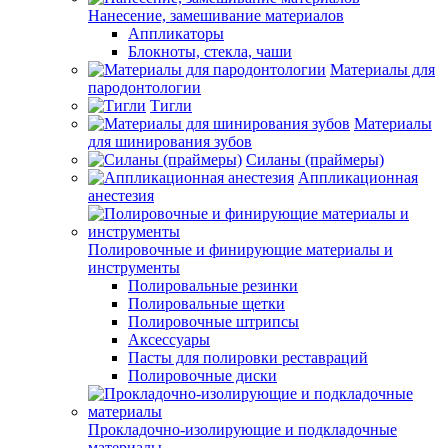
Нанесение, замешивание материалов
Аппликаторы
Блокноты, стекла, чаши
Материалы для
пародонтологии
Тигли
Материалы
для шинирования зубов
Силаны (праймеры)
Аппликационная
анестезия
Полировочные и финирующие материалы и
инструменты
Полировальные резинки
Полировальные щетки
Полировочные штрипсы
Аксессуары
Пасты для полировки реставраций
Полировочные диски
Прокладочно-изолирующие и подкладочные
материалы