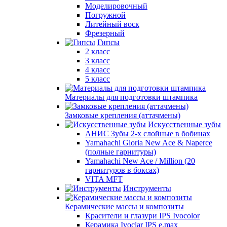
Моделировочный
Погружной
Литейный воск
Фрезерный
Гипсы
2 класс
3 класс
4 класс
5 класс
Материалы для подготовки штампика
Замковые крепления (аттачмены)
Искусственные зубы
АНИС Зубы 2-х слойные в бобинах
Yamahachi Gloria New Ace & Naperce
(полные гарнитуры)
Yamahachi New Ace / Million (20
гарнитуров в боксах)
VITA MFT
Инструменты
Керамические массы и композиты
Красители и глазури IPS Ivocolor
Керамика Ivoclar IPS e.max