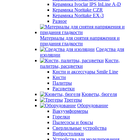
Керамика Ivoclar IPS InLine A-D
Керамика Noritake CZR
Керамика Noritake EX-3
Разное
Материалы для снятия напряжения и
придания гладкости
Средства для
изоляции
Кисти,
палитры, расцветки
Кисти и аксессуары Smile Line
Кисти
Палитры
Расцветки
Кюветы, бюгеля
Трегеры
Оборудование
Вакуумформеры
Горелки
Пылесосы и боксы
Сверлильные устройства
Вибростолики
Устройства для моделирования