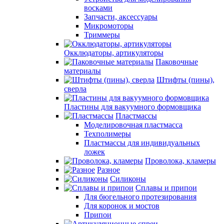
восками
Запчасти, аксессуары
Микромоторы
Триммеры
Окклюдаторы, артикуляторы
Паковочные
материалы
Штифты (пины),
сверла
Пластины для вакуумного формовщика
Пластмассы
Моделировочная пластмасса
Техполимеры
Пластмассы для индивидуальных
ложек
Проволока, кламеры
Разное
Силиконы
Сплавы и припои
Для бюгельного протезирования
Для коронок и мостов
Припои