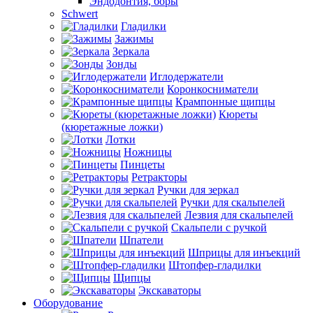
Эндодонтия, боры
Schwert
Гладилки
Зажимы
Зеркала
Зонды
Иглодержатели
Коронкосниматели
Крампонные щипцы
Кюреты
(кюретажные ложки)
Лотки
Ножницы
Пинцеты
Ретракторы
Ручки для зеркал
Ручки для скальпелей
Лезвия для скальпелей
Скальпели с ручкой
Шпатели
Шприцы для инъекций
Штопфер-гладилки
Щипцы
Экскаваторы
Оборудование