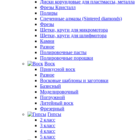
Диски корундовые для пластмассы, металла
Фрезы Кристалл
Полиры
Спеченные алмазы (Sintered diamonds)
Фрезы
Щетки, круги для микромотора
Щетки, круги для шлифмотора
Камни
Разное
Полировочные пасты
Полировочные порошки
Воск
Прикусной воск
Разное
Восковые шаблоны и заготовки
Базисный
Моделировочный
Погружной
Литейный воск
Фрезерный
Гипсы
2 класс
3 класс
4 класс
5 класс