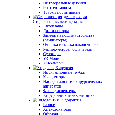
Интраоральные датчики
Рентген-защита
Трубки портативные
Стерилизация, дезинфекция
Автоклавы
Дистилляторы
Запечатывающие устройства
(ламинаторы)
Очистка и смазка наконечников
Рециркуляторы, облучатели
Сухожары
УЗ-Мойки
УФ-камеры
Хирургия
Ирригационные трубки
Коагуляторы
Насадки для пьезохирургических
аппаратов
Физиодиспенсеры
Хирургические наконечники
Эндодонтия
Разное
Апекслокаторы
Обтурация