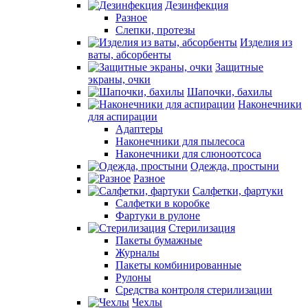
Дезинфекция
Разное
Слепки, протезы
Изделия из
ваты, абсорбенты
Защитные
экраны, очки
Шапочки, бахилы
Наконечники
для аспирации
Адаптеры
Наконечники для пылесоса
Наконечники для слюноотсоса
Одежда, простыни
Разное
Салфетки, фартуки
Салфетки в коробке
Фартуки в рулоне
Стерилизация
Пакеты бумажные
Журналы
Пакеты комбинированные
Рулоны
Средства контроля стерилизации
Чехлы