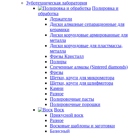
Зуботехническая лаборатория
Полировка и
обработка
Держатели
Диски алмазные сепарационные для
керамики
Диски корундовые армированные для
металла
Диски корундовые для пластмассы,
металла
Фрезы Кристалл
Полиры
Спеченные алмазы (Sintered diamonds)
Фрезы
Щетки, круги для микромотора
Щетки, круги для шлифмотора
Камни
Разное
Полировочные пасты
Полировочные порошки
Воск
Прикусной воск
Разное
Восковые шаблоны и заготовки
Базисный