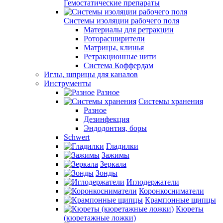
Гемостатические препараты
Системы изоляции рабочего поля
Материалы для ретракции
Роторасширители
Матрицы, клинья
Ретракционные нити
Система Коффердам
Иглы, шприцы для каналов
Инструменты
Разное
Системы хранения
Разное
Дезинфекция
Эндодонтия, боры
Schwert
Гладилки
Зажимы
Зеркала
Зонды
Иглодержатели
Коронкосниматели
Крампонные щипцы
Кюреты
(кюретажные ложки)