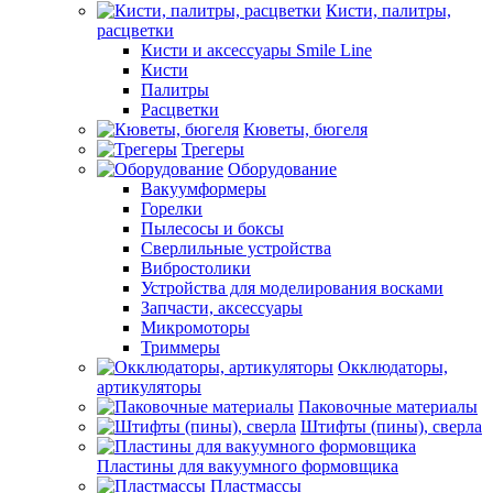
Кисти, палитры,
расцветки
Кисти и аксессуары Smile Line
Кисти
Палитры
Расцветки
Кюветы, бюгеля
Трегеры
Оборудование
Вакуумформеры
Горелки
Пылесосы и боксы
Сверлильные устройства
Вибростолики
Устройства для моделирования восками
Запчасти, аксессуары
Микромоторы
Триммеры
Окклюдаторы,
артикуляторы
Паковочные материалы
Штифты (пины), сверла
Пластины для вакуумного формовщика
Пластмассы