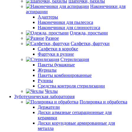
Шапочки, бахилы
Наконечники для
аспирации
Адаптеры
Наконечники для пылесоса
Наконечники для слюноотсоса
Одежда, простыни
Разное
Салфетки, фартуки
Салфетки в коробке
Фартуки в рулоне
Стерилизация
Пакеты бумажные
Журналы
Пакеты комбинированные
Рулоны
Средства контроля стерилизации
Чехлы
Зуботехническая лаборатория
Полировка и обработка
Держатели
Диски алмазные сепарационные для
керамики
Диски корундовые армированные для
металла