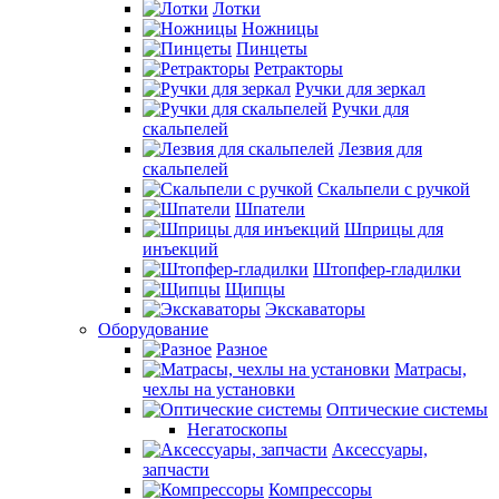
Лотки
Ножницы
Пинцеты
Ретракторы
Ручки для зеркал
Ручки для
скальпелей
Лезвия для
скальпелей
Скальпели с ручкой
Шпатели
Шприцы для
инъекций
Штопфер-гладилки
Щипцы
Экскаваторы
Оборудование
Разное
Матрасы,
чехлы на установки
Оптические системы
Негатоскопы
Аксессуары,
запчасти
Компрессоры