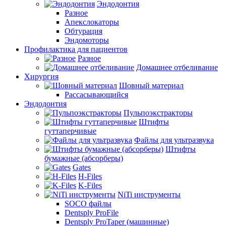
Эндодонтия
Разное
Апекслокаторы
Обтурация
Эндомоторы
Профилактика для пациентов
Разное
Домашнее отбеливание
Хирургия
Шовный материал
Рассасывающийся
Эндодонтия
Пульпоэкстракторы
Штифты
гуттаперчивые
Файлы для ультразвука
Штифты
бумажные (абсорберы)
Gates
H-Files
K-Files
NiTi инструменты
SOCO файлы
Dentsply ProFile
Dentsply ProTaper (машинные)