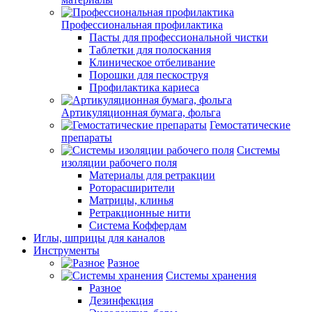
Профессиональная профилактика
Пасты для профессиональной чистки
Таблетки для полоскания
Клиническое отбеливание
Порошки для пескоструя
Профилактика кариеса
Артикуляционная бумага, фольга
Гемостатические
препараты
Системы
изоляции рабочего поля
Материалы для ретракции
Роторасширители
Матрицы, клинья
Ретракционные нити
Система Коффердам
Иглы, шприцы для каналов
Инструменты
Разное
Системы хранения
Разное
Дезинфекция