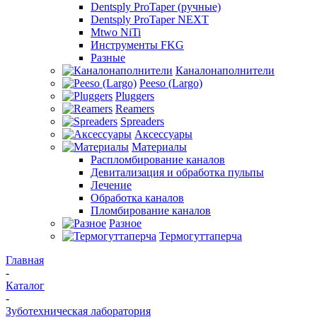
Dentsply ProTaper (ручные)
Dentsply ProTaper NEXT
Mtwo NiTi
Инструменты FKG
Разные
Каналонаполнители
Peeso (Largo)
Pluggers
Reamers
Spreaders
Аксессуары
Материалы
Распломбирование каналов
Девитализация и обработка пульпы
Лечение
Обработка каналов
Пломбирование каналов
Разное
Термогуттаперча
Главная
-
Каталог
-
Зуботехническая лаборатория