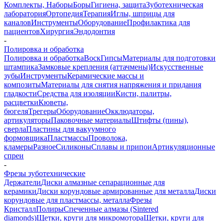
Комплекты, Наборы
Боры
Гигиена, защита
Зуботехническая
лаборатория
Ортопедия
Терапия
Иглы, шприцы для
каналов
Инструменты
Оборудование
Профилактика для
пациентов
Хирургия
Эндодонтия
-
Полировка и обработка
Полировка и обработка
Воск
Гипсы
Материалы для подготовки
штампика
Замковые крепления (аттачмены)
Искусственные
зубы
Инструменты
Керамические массы и
композиты
Материалы для снятия напряжения и придания
гладкости
Средства для изоляции
Кисти, палитры,
расцветки
Кюветы,
бюгеля
Трегеры
Оборудование
Окклюдаторы,
артикуляторы
Паковочные материалы
Штифты (пины),
сверла
Пластины для вакуумного
формовщика
Пластмассы
Проволока,
кламеры
Разное
Силиконы
Сплавы и припои
Артикуляционные
спреи
-
Фрезы зуботехнические
Держатели
Диски алмазные сепарационные для
керамики
Диски корундовые армированные для металла
Диски
корундовые для пластмассы, металла
Фрезы
Кристалл
Полиры
Спеченные алмазы (Sintered
diamonds)
Щетки, круги для микромотора
Щетки, круги для