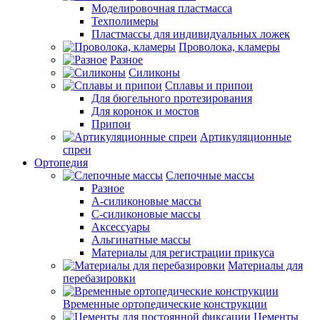
Моделировочная пластмасса
Техполимеры
Пластмассы для индивидуальных ложек
Проволока, кламеры
Разное
Силиконы
Сплавы и припои
Для бюгельного протезирования
Для коронок и мостов
Припои
Артикуляционные
спреи
Ортопедия
Слепочные массы
Разное
А-силиконовые массы
С-силиконовые массы
Аксессуары
Альгинатные массы
Материалы для регистрации прикуса
Материалы для
перебазировки
Временные ортопедические конструкции
Цементы