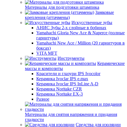
Материалы для подготовки штампика
Замковые
крепления (аттачмены)
Искусственные зубы
АНИС Зубы 2-х слойные в бобинах
Yamahachi Gloria New Ace & Naperce (полные
гарнитуры)
Yamahachi New Ace / Million (20 гарнитуров в
боксах)
VITA MFT
Инструменты
Керамические
массы и композиты
Красители и глазури IPS Ivocolor
Керамика Ivoclar IPS e.max
Керамика Ivoclar IPS InLine A-D
Керамика Noritake CZR
Керамика Noritake EX-3
Разное
Материалы для снятия напряжения и придания
гладкости
Средства для изоляции