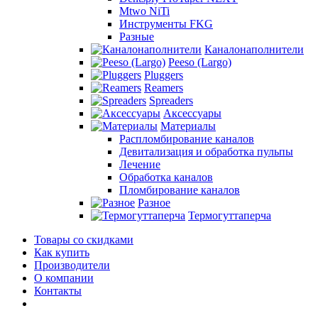
Mtwo NiTi
Инструменты FKG
Разные
Каналонаполнители
Peeso (Largo)
Pluggers
Reamers
Spreaders
Аксессуары
Материалы
Распломбирование каналов
Девитализация и обработка пульпы
Лечение
Обработка каналов
Пломбирование каналов
Разное
Термогуттаперча
Товары со скидками
Как купить
Производители
О компании
Контакты