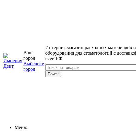
Интернет-магазин расходных материалов и
Ваш
оборудования для стоматологий с доставко
город
всей РФ
Выберите
город
Меню