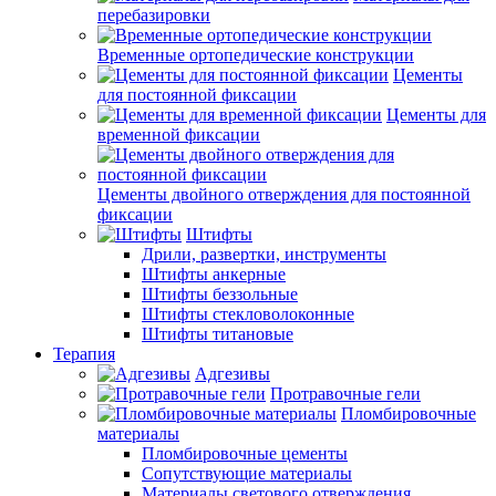
перебазировки
Временные ортопедические конструкции
Цементы
для постоянной фиксации
Цементы для
временной фиксации
Цементы двойного отверждения для постоянной
фиксации
Штифты
Дрили, развертки, инструменты
Штифты анкерные
Штифты беззольные
Штифты стекловолоконные
Штифты титановые
Терапия
Адгезивы
Протравочные гели
Пломбировочные
материалы
Пломбировочные цементы
Сопутствующие материалы
Материалы светового отверждения