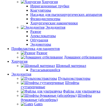
Хирургия
Ирригационные трубки
Коагуляторы
Насадки для пьезохирургических аппаратов
Физиодиспенсеры
Хирургические наконечники
Эндодонтия
Разное
Апекслокаторы
Обтурация
Эндомоторы
Профилактика для пациентов
Разное
Домашнее отбеливание
Хирургия
Шовный материал
Рассасывающийся
Эндодонтия
Пульпоэкстракторы
Штифты
гуттаперчивые
Файлы для ультразвука
Штифты
бумажные (абсорберы)
Gates