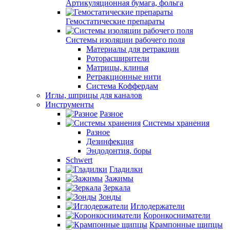
Артикуляционная бумага, фольга
Гемостатические препараты
Системы изоляции рабочего поля
Материалы для ретракции
Роторасширители
Матрицы, клинья
Ретракционные нити
Система Коффердам
Иглы, шприцы для каналов
Инструменты
Разное
Системы хранения
Разное
Дезинфекция
Эндодонтия, боры
Schwert
Гладилки
Зажимы
Зеркала
Зонды
Иглодержатели
Коронкосниматели
Крампонные щипцы