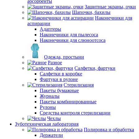
абсорбенты
Защитные экраны, очки
Шапочки, бахилы
Наконечники для
аспирации
Адаптеры
Наконечники для пылесоса
Наконечники для слюноотсоса
Одежда, простыни
Разное
Салфетки, фартуки
Салфетки в коробке
Фартуки в рулоне
Стерилизация
Пакеты бумажные
Журналы
Пакеты комбинированные
Рулоны
Средства контроля стерилизации
Чехлы
Зуботехническая лаборатория
Полировка и обработка
Держатели