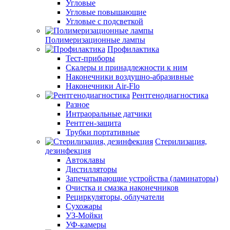
Угловые
Угловые повышающие
Угловые с подсветкой
Полимеризационные лампы
Профилактика
Тест-приборы
Скалеры и принадлежности к ним
Наконечники воздушно-абразивные
Наконечники Air-Flo
Рентгенодиагностика
Разное
Интраоральные датчики
Рентген-защита
Трубки портативные
Стерилизация,
дезинфекция
Автоклавы
Дистилляторы
Запечатывающие устройства (ламинаторы)
Очистка и смазка наконечников
Рециркуляторы, облучатели
Сухожары
УЗ-Мойки
УФ-камеры