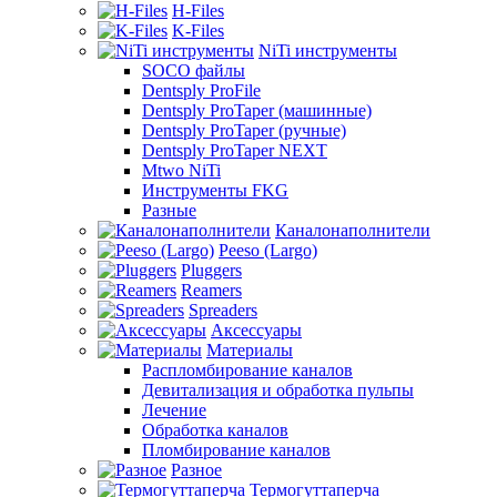
H-Files
K-Files
NiTi инструменты
SOCO файлы
Dentsply ProFile
Dentsply ProTaper (машинные)
Dentsply ProTaper (ручные)
Dentsply ProTaper NEXT
Mtwo NiTi
Инструменты FKG
Разные
Каналонаполнители
Peeso (Largo)
Pluggers
Reamers
Spreaders
Аксессуары
Материалы
Распломбирование каналов
Девитализация и обработка пульпы
Лечение
Обработка каналов
Пломбирование каналов
Разное
Термогуттаперча