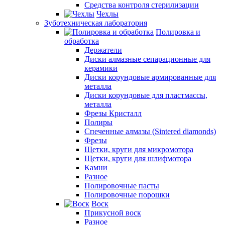
Средства контроля стерилизации
Чехлы
Зуботехническая лаборатория
Полировка и
обработка
Держатели
Диски алмазные сепарационные для
керамики
Диски корундовые армированные для
металла
Диски корундовые для пластмассы,
металла
Фрезы Кристалл
Полиры
Спеченные алмазы (Sintered diamonds)
Фрезы
Щетки, круги для микромотора
Щетки, круги для шлифмотора
Камни
Разное
Полировочные пасты
Полировочные порошки
Воск
Прикусной воск
Разное