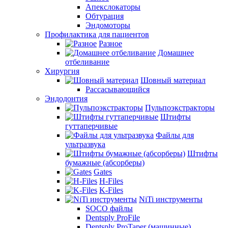
Апекслокаторы
Обтурация
Эндомоторы
Профилактика для пациентов
Разное
Домашнее
отбеливание
Хирургия
Шовный материал
Рассасывающийся
Эндодонтия
Пульпоэкстракторы
Штифты
гуттаперчивые
Файлы для
ультразвука
Штифты
бумажные (абсорберы)
Gates
H-Files
K-Files
NiTi инструменты
SOCO файлы
Dentsply ProFile
Dentsply ProTaper (машинные)