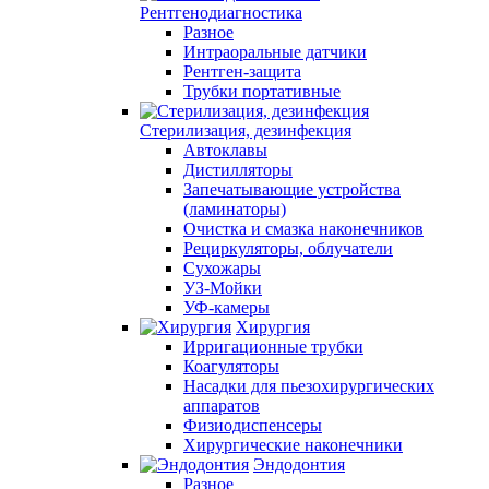
Рентгенодиагностика
Разное
Интраоральные датчики
Рентген-защита
Трубки портативные
Стерилизация, дезинфекция
Автоклавы
Дистилляторы
Запечатывающие устройства
(ламинаторы)
Очистка и смазка наконечников
Рециркуляторы, облучатели
Сухожары
УЗ-Мойки
УФ-камеры
Хирургия
Ирригационные трубки
Коагуляторы
Насадки для пьезохирургических
аппаратов
Физиодиспенсеры
Хирургические наконечники
Эндодонтия
Разное