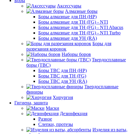
Боры
Аксессуары
Алмазные боры
Боры алмазные для ПН (HP)
Боры алмазные для ТН (FG) - NTI
Боры алмазные для ТН (FG) - NTI Abacus
Боры алмазные для ТН (FG) - NTI Turbo
Боры алмазные для УН (RA)
Боры для
разрезания коронок
Наборы боров
Твердосплавные
боры (ТВС)
Боры ТВС для ПН (HP)
Боры ТВС для ТН (FG)
Боры ТВС для УН (RA)
Твердосплавные
финиры
Хирургия
Гигиена, защита
Маски
Дезинфекция
Разное
Слепки, протезы
Изделия из ваты,