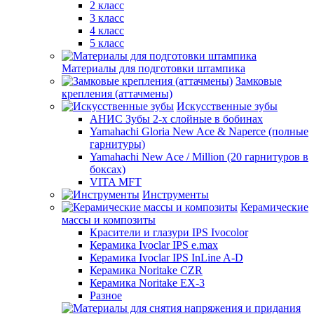
2 класс
3 класс
4 класс
5 класс
Материалы для подготовки штампика
Замковые
крепления (аттачмены)
Искусственные зубы
АНИС Зубы 2-х слойные в бобинах
Yamahachi Gloria New Ace & Naperce (полные
гарнитуры)
Yamahachi New Ace / Million (20 гарнитуров в
боксах)
VITA MFT
Инструменты
Керамические
массы и композиты
Красители и глазури IPS Ivocolor
Керамика Ivoclar IPS e.max
Керамика Ivoclar IPS InLine A-D
Керамика Noritake CZR
Керамика Noritake EX-3
Разное