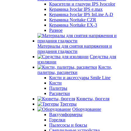
Красители и глазури IPS Ivocolor
Керамика Ivoclar IPS e.max
Керамика Ivoclar IPS InLine A-D
Керамика Noritake CZR
Керамика Noritake EX-3
Разное
Материалы для снятия напряжения и
придания гладкости
Средства для
изоляции
Кисти,
палитры, расцветки
Кисти и аксессуары Smile Line
Кисти
Палитры
Расцветки
Кюветы, бюгеля
Трегеры
Оборудование
Вакуумформеры
Горелки
Пылесосы и боксы
Сверлильные устройства