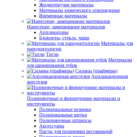
Жидкотекучие материалы
Материалы химического отверждения
Временные материалы
Нанесение, замешивание материалов
Аппликаторы
Блокноты, стекла, чаши
Материалы для
пародонтологии
Тигли
Материалы
для шинирования зубов
Силаны (праймеры)
Аппликационная
анестезия
Полировочные и финирующие материалы и
инструменты
Полировальные резинки
Полировальные щетки
Полировочные штрипсы
Аксессуары
Пасты для полировки реставраций
Полировочные диски