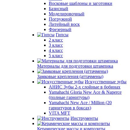
Восковые шаблоны и заготовки
Базисный
Моделировочный
Погружной
Литейный воск
Фрезерный
Гипсы
2 класс
3 класс
4 класс
5 класс
Материалы для подготовки штампика
Замковые крепления (аттачмены)
Искусственные зубы
АНИС Зубы 2-х слойные в бобинах
Yamahachi Gloria New Ace & Naperce
(полные гарнитуры)
Yamahachi New Ace / Million (20
гарнитуров в боксах)
VITA MFT
Инструменты
Керамические массы и композиты