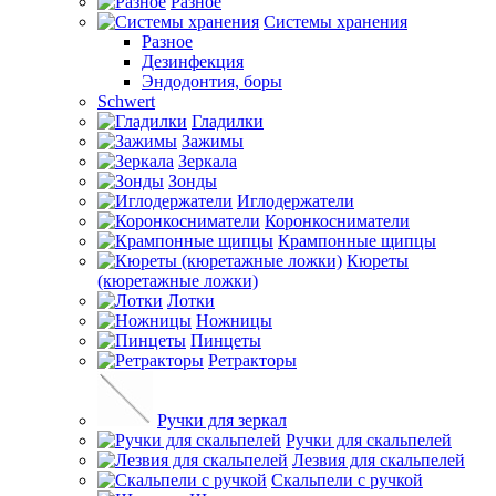
Разное
Системы хранения
Разное
Дезинфекция
Эндодонтия, боры
Schwert
Гладилки
Зажимы
Зеркала
Зонды
Иглодержатели
Коронкосниматели
Крампонные щипцы
Кюреты
(кюретажные ложки)
Лотки
Ножницы
Пинцеты
Ретракторы
Ручки для зеркал
Ручки для скальпелей
Лезвия для скальпелей
Скальпели с ручкой