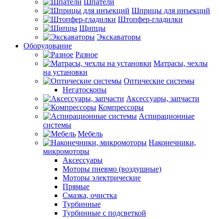
Шпатели
Шприцы для инъекций
Штопфер-гладилки
Щипцы
Экскаваторы
Оборудование
Разное
Матрасы, чехлы
на установки
Оптические системы
Негатоскопы
Аксессуары, запчасти
Компрессоры
Аспирационные
системы
Мебель
Наконечники,
микромоторы
Аксессуары
Моторы пневмо (воздушные)
Моторы электрические
Прямые
Смазка, очистка
Турбинные
Турбинные с подсветкой