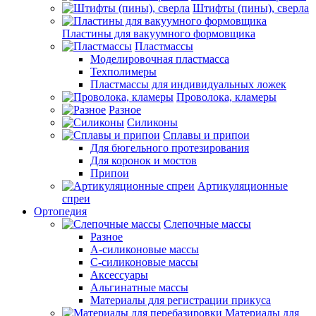
Штифты (пины), сверла
Пластины для вакуумного формовщика
Пластмассы
Моделировочная пластмасса
Техполимеры
Пластмассы для индивидуальных ложек
Проволока, кламеры
Разное
Силиконы
Сплавы и припои
Для бюгельного протезирования
Для коронок и мостов
Припои
Артикуляционные
спреи
Ортопедия
Слепочные массы
Разное
А-силиконовые массы
С-силиконовые массы
Аксессуары
Альгинатные массы
Материалы для регистрации прикуса
Материалы для