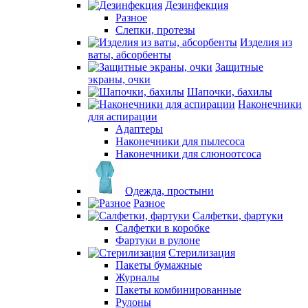
Дезинфекция
Разное
Слепки, протезы
Изделия из
ваты, абсорбенты
Защитные
экраны, очки
Шапочки, бахилы
Наконечники
для аспирации
Адаптеры
Наконечники для пылесоса
Наконечники для слюноотсоса
Одежда, простыни
Разное
Салфетки, фартуки
Салфетки в коробке
Фартуки в рулоне
Стерилизация
Пакеты бумажные
Журналы
Пакеты комбинированные
Рулоны