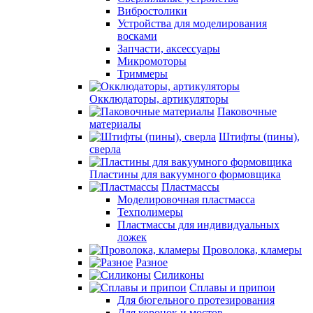
Вибростолики
Устройства для моделирования
восками
Запчасти, аксессуары
Микромоторы
Триммеры
Окклюдаторы, артикуляторы
Паковочные
материалы
Штифты (пины),
сверла
Пластины для вакуумного формовщика
Пластмассы
Моделировочная пластмасса
Техполимеры
Пластмассы для индивидуальных
ложек
Проволока, кламеры
Разное
Силиконы
Сплавы и припои
Для бюгельного протезирования
Для коронок и мостов