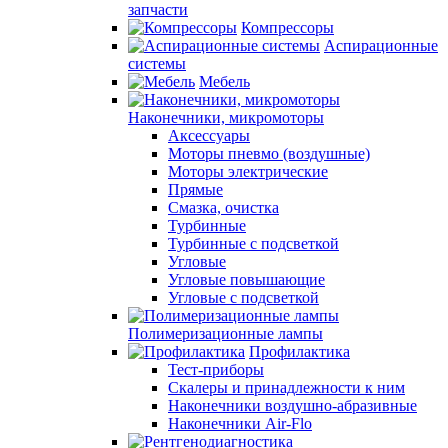
запчасти
Компрессоры
Аспирационные
системы
Мебель
Наконечники, микромоторы
Аксессуары
Моторы пневмо (воздушные)
Моторы электрические
Прямые
Смазка, очистка
Турбинные
Турбинные с подсветкой
Угловые
Угловые повышающие
Угловые с подсветкой
Полимеризационные лампы
Профилактика
Тест-приборы
Скалеры и принадлежности к ним
Наконечники воздушно-абразивные
Наконечники Air-Flo