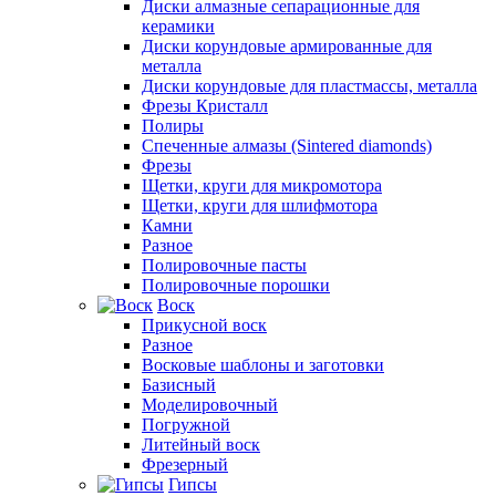
Диски алмазные сепарационные для
керамики
Диски корундовые армированные для
металла
Диски корундовые для пластмассы, металла
Фрезы Кристалл
Полиры
Спеченные алмазы (Sintered diamonds)
Фрезы
Щетки, круги для микромотора
Щетки, круги для шлифмотора
Камни
Разное
Полировочные пасты
Полировочные порошки
Воск
Прикусной воск
Разное
Восковые шаблоны и заготовки
Базисный
Моделировочный
Погружной
Литейный воск
Фрезерный
Гипсы