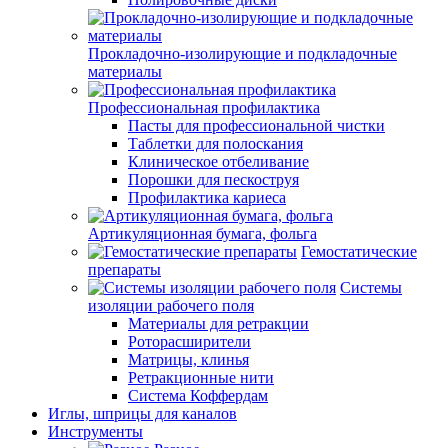
Прокладочно-изолирующие и подкладочные
материалы
Профессиональная профилактика
Пасты для профессиональной чистки
Таблетки для полоскания
Клиническое отбеливание
Порошки для пескоструя
Профилактика кариеса
Артикуляционная бумага, фольга
Гемостатические
препараты
Системы
изоляции рабочего поля
Материалы для ретракции
Роторасширители
Матрицы, клинья
Ретракционные нити
Система Коффердам
Иглы, шприцы для каналов
Инструменты