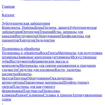
Главная
-
Каталог
-
Зуботехническая лаборатория
Комплекты, Наборы
Боры
Гигиена, защита
Зуботехническая
лаборатория
Ортопедия
Терапия
Иглы, шприцы для
каналов
Инструменты
Оборудование
Профилактика для
пациентов
Хирургия
Эндодонтия
-
Полировка и обработка
Полировка и обработка
Воск
Гипсы
Материалы для подготовки
штампика
Замковые крепления (аттачмены)
Искусственные
зубы
Инструменты
Керамические массы и
композиты
Материалы для снятия напряжения и придания
гладкости
Средства для изоляции
Кисти, палитры,
расцветки
Кюветы,
бюгеля
Трегеры
Оборудование
Окклюдаторы,
артикуляторы
Паковочные материалы
Штифты (пины),
сверла
Пластины для вакуумного
формовщика
Пластмассы
Проволока,
кламеры
Разное
Силиконы
Сплавы и припои
Артикуляционные
спреи
-