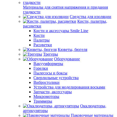
Материалы для снятия напряжения и придания
гладкости
Средства для изоляции
Кисти, палитры,
расцветки
Кисти и аксессуары Smile Line
Кисти
Палитры
Расцветки
Кюветы, бюгеля
Трегеры
Оборудование
Вакуумформеры
Горелки
Пылесосы и боксы
Сверлильные устройства
Вибростолики
Устройства для моделирования восками
Запчасти, аксессуары
Микромоторы
Триммеры
Окклюдаторы,
артикуляторы
Паковочные материалы