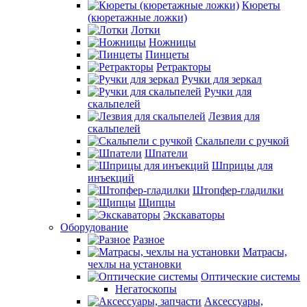
Кюреты
(кюретажные ложки)
Лотки
Ножницы
Пинцеты
Ретракторы
Ручки для зеркал
Ручки для
скальпелей
Лезвия для
скальпелей
Скальпели с ручкой
Шпатели
Шприцы для
инъекций
Штопфер-гладилки
Щипцы
Экскаваторы
Оборудование
Разное
Матрасы,
чехлы на установки
Оптические системы
Негатоскопы
Аксессуары,