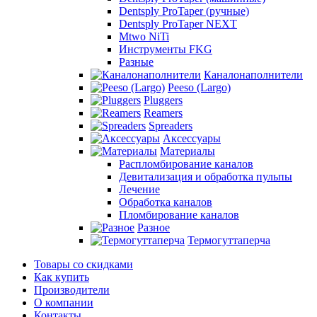
Dentsply ProTaper (ручные)
Dentsply ProTaper NEXT
Mtwo NiTi
Инструменты FKG
Разные
Каналонаполнители
Peeso (Largo)
Pluggers
Reamers
Spreaders
Аксессуары
Материалы
Распломбирование каналов
Девитализация и обработка пульпы
Лечение
Обработка каналов
Пломбирование каналов
Разное
Термогуттаперча
Товары со скидками
Как купить
Производители
О компании
Контакты