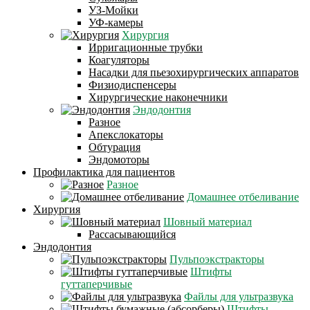
УЗ-Мойки
УФ-камеры
Хирургия
Ирригационные трубки
Коагуляторы
Насадки для пьезохирургических аппаратов
Физиодиспенсеры
Хирургические наконечники
Эндодонтия
Разное
Апекслокаторы
Обтурация
Эндомоторы
Профилактика для пациентов
Разное
Домашнее отбеливание
Хирургия
Шовный материал
Рассасывающийся
Эндодонтия
Пульпоэкстракторы
Штифты
гуттаперчивые
Файлы для ультразвука
Штифты