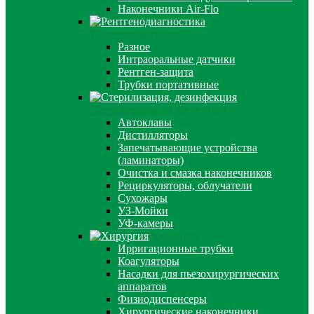
Наконечники Air-Flo
Рентгенодиагностика
Разное
Интраоральные датчики
Рентген-защита
Трубки портативные
Стерилизация, дезинфекция
Автоклавы
Дистилляторы
Запечатывающие устройства
(ламинаторы)
Очистка и смазка наконечников
Рециркуляторы, облучатели
Сухожары
УЗ-Мойки
УФ-камеры
Хирургия
Ирригационные трубки
Коагуляторы
Насадки для пьезохирургических
аппаратов
Физиодиспенсеры
Хирургические наконечники