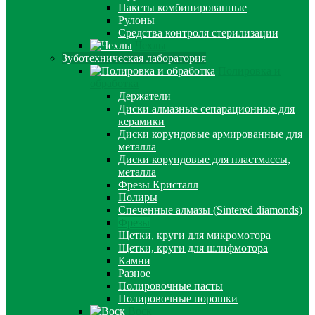
Пакеты комбинированные
Рулоны
Средства контроля стерилизации
Чехлы
Зуботехническая лаборатория
Полировка и
обработка
Держатели
Диски алмазные сепарационные для
керамики
Диски корундовые армированные для
металла
Диски корундовые для пластмассы,
металла
Фрезы Кристалл
Полиры
Спеченные алмазы (Sintered diamonds)
Фрезы
Щетки, круги для микромотора
Щетки, круги для шлифмотора
Камни
Разное
Полировочные пасты
Полировочные порошки
Воск