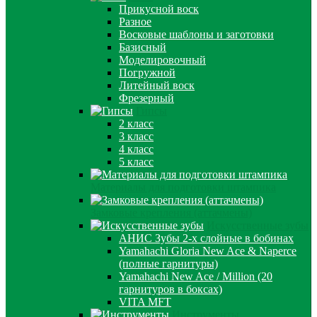
Прикусной воск
Разное
Восковые шаблоны и заготовки
Базисный
Моделировочный
Погружной
Литейный воск
Фрезерный
Гипсы
2 класс
3 класс
4 класс
5 класс
Материалы для подготовки штампика
Замковые крепления (аттачмены)
Искусственные зубы
АНИС Зубы 2-х слойные в бобинах
Yamahachi Gloria New Ace & Naperce
(полные гарнитуры)
Yamahachi New Ace / Million (20
гарнитуров в боксах)
VITA MFT
Инструменты