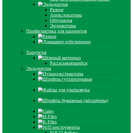
Эндодонтия
Разное
Апекслокаторы
Обтурация
Эндомоторы
Профилактика для пациентов
Разное
Домашнее
отбеливание
Хирургия
Шовный материал
Рассасывающийся
Эндодонтия
Пульпоэкстракторы
Штифты
гуттаперчивые
Файлы для
ультразвука
Штифты
бумажные (абсорберы)
Gates
H-Files
K-Files
NiTi инструменты
SOCO файлы