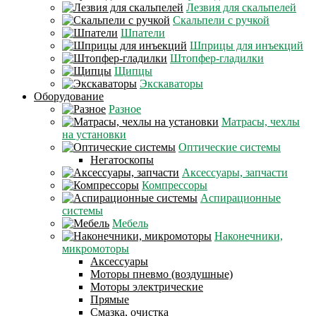
Лезвия для скальпелей
Скальпели с ручкой
Шпатели
Шприцы для инъекций
Штопфер-гладилки
Щипцы
Экскаваторы
Оборудование
Разное
Матрасы, чехлы
на установки
Оптические системы
Негатоскопы
Аксессуары, запчасти
Компрессоры
Аспирационные
системы
Мебель
Наконечники,
микромоторы
Аксессуары
Моторы пневмо (воздушные)
Моторы электрические
Прямые
Смазка, очистка