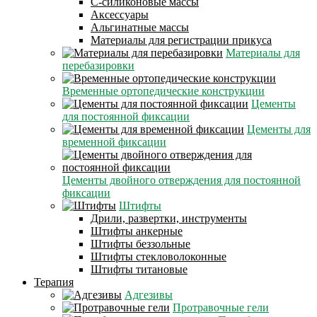
С-силиконовые массы
Аксессуары
Альгинатные массы
Материалы для регистрации прикуса
Материалы для
перебазировки
Временные ортопедические конструкции
Цементы
для постоянной фиксации
Цементы для
временной фиксации
Цементы двойного отверждения для постоянной
фиксации
Штифты
Дрили, развертки, инструменты
Штифты анкерные
Штифты беззольные
Штифты стекловолоконные
Штифты титановые
Терапия
Адгезивы
Протравочные гели