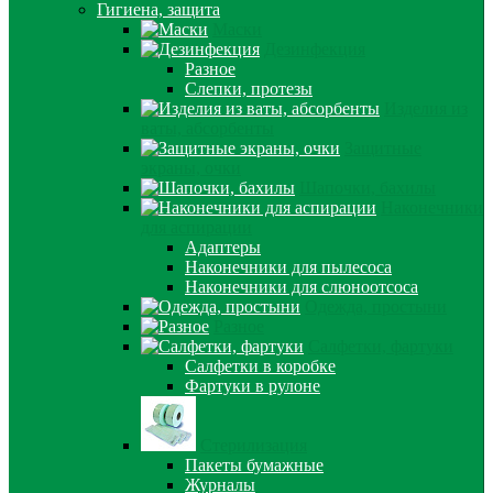
Гигиена, защита
Маски
Дезинфекция
Разное
Слепки, протезы
Изделия из
ваты, абсорбенты
Защитные
экраны, очки
Шапочки, бахилы
Наконечники
для аспирации
Адаптеры
Наконечники для пылесоса
Наконечники для слюноотсоса
Одежда, простыни
Разное
Салфетки, фартуки
Салфетки в коробке
Фартуки в рулоне
Стерилизация
Пакеты бумажные
Журналы