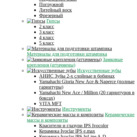
Погружной
Литейный воск
Фрезерный
Гипсы
2 класс
3 класс
4 класс
5 класс
Материалы для подготовки штампика
Замковые
крепления (аттачмены)
Искусственные зубы
АНИС Зубы 2-х слойные в бобинах
Yamahachi Gloria New Ace & Naperce (полные
гарнитуры)
Yamahachi New Ace / Million (20 гарнитуров в
боксах)
VITA MFT
Инструменты
Керамические
массы и композиты
Красители и глазури IPS Ivocolor
Керамика Ivoclar IPS e.max
Керамика Ivoclar IPS InLine A-D