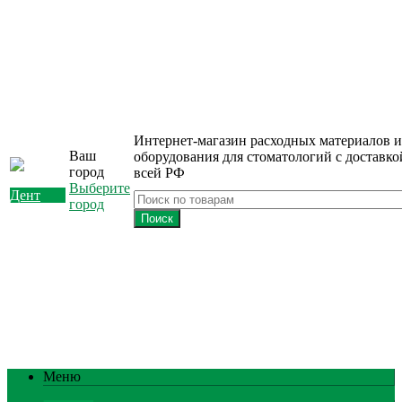
Интернет-магазин расходных материалов и
Ваш
оборудования для стоматологий с доставко
город
всей РФ
Выберите
город
Меню