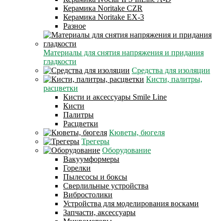
Керамика Noritake CZR
Керамика Noritake EX-3
Разное
Материалы для снятия напряжения и придания
гладкости
Средства для изоляции
Кисти, палитры,
расцветки
Кисти и аксессуары Smile Line
Кисти
Палитры
Расцветки
Кюветы, бюгеля
Трегеры
Оборудование
Вакуумформеры
Горелки
Пылесосы и боксы
Сверлильные устройства
Вибростолики
Устройства для моделирования восками
Запчасти, аксессуары