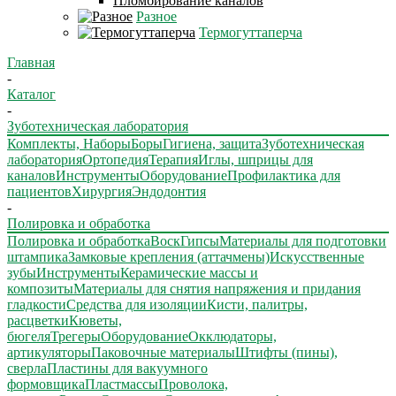
Пломбирование каналов
Разное
Термогуттаперча
Главная
-
Каталог
-
Зуботехническая лаборатория
Комплекты, Наборы
Боры
Гигиена, защита
Зуботехническая
лаборатория
Ортопедия
Терапия
Иглы, шприцы для
каналов
Инструменты
Оборудование
Профилактика для
пациентов
Хирургия
Эндодонтия
-
Полировка и обработка
Полировка и обработка
Воск
Гипсы
Материалы для подготовки
штампика
Замковые крепления (аттачмены)
Искусственные
зубы
Инструменты
Керамические массы и
композиты
Материалы для снятия напряжения и придания
гладкости
Средства для изоляции
Кисти, палитры,
расцветки
Кюветы,
бюгеля
Трегеры
Оборудование
Окклюдаторы,
артикуляторы
Паковочные материалы
Штифты (пины),
сверла
Пластины для вакуумного
формовщика
Пластмассы
Проволока,