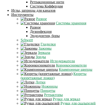
Ретракционные нити
Система Коффердам
Иглы, шприцы для каналов
Инструменты
Разное
Системы хранения
Разное
Дезинфекция
Эндодонтия, боры
Schwert
Гладилки
Зажимы
Зеркала
Зонды
Иглодержатели
Коронкосниматели
Крампонные щипцы
Кюреты
(кюретажные ложки)
Лотки
Ножницы
Пинцеты
Ретракторы
Ручки для зеркал
Ручки для скальпелей