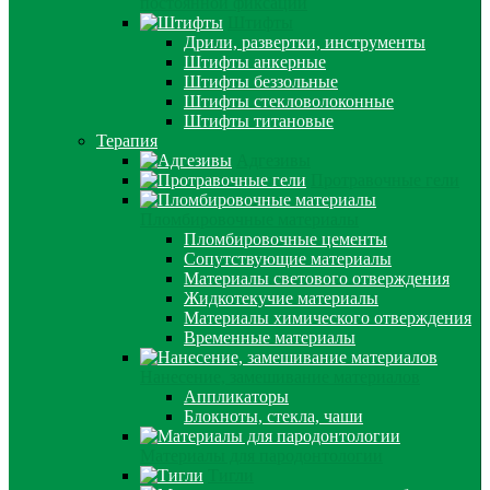
постоянной фиксации
Штифты
Дрили, развертки, инструменты
Штифты анкерные
Штифты беззольные
Штифты стекловолоконные
Штифты титановые
Терапия
Адгезивы
Протравочные гели
Пломбировочные материалы
Пломбировочные цементы
Сопутствующие материалы
Материалы светового отверждения
Жидкотекучие материалы
Материалы химического отверждения
Временные материалы
Нанесение, замешивание материалов
Аппликаторы
Блокноты, стекла, чаши
Материалы для пародонтологии
Тигли