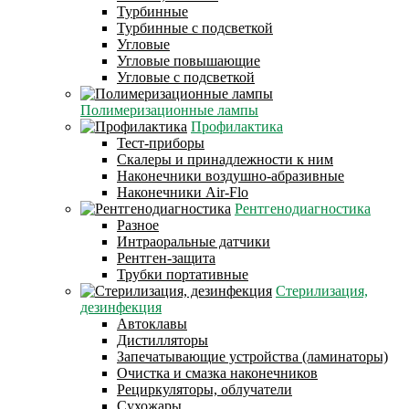
Турбинные
Турбинные с подсветкой
Угловые
Угловые повышающие
Угловые с подсветкой
Полимеризационные лампы
Профилактика
Тест-приборы
Скалеры и принадлежности к ним
Наконечники воздушно-абразивные
Наконечники Air-Flo
Рентгенодиагностика
Разное
Интраоральные датчики
Рентген-защита
Трубки портативные
Стерилизация,
дезинфекция
Автоклавы
Дистилляторы
Запечатывающие устройства (ламинаторы)
Очистка и смазка наконечников
Рециркуляторы, облучатели
Сухожары