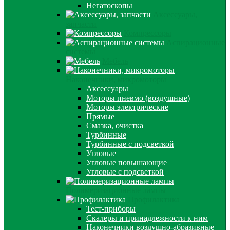
Негатоскопы
Аксессуары,
запчасти
Компрессоры
Аспирационные
системы
Мебель
Наконечники, микромоторы
Аксессуары
Моторы пневмо (воздушные)
Моторы электрические
Прямые
Смазка, очистка
Турбинные
Турбинные с подсветкой
Угловые
Угловые повышающие
Угловые с подсветкой
Полимеризационные лампы
Профилактика
Тест-приборы
Скалеры и принадлежности к ним
Наконечники воздушно-абразивные