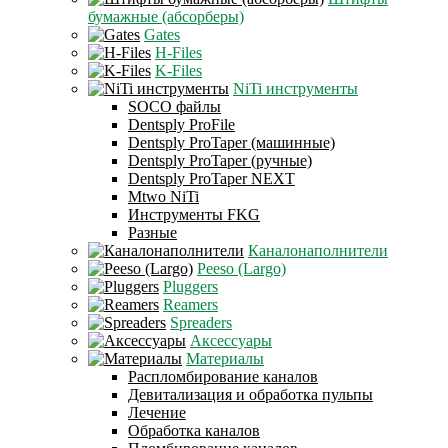
бумажные (абсорберы)
Gates
H-Files
K-Files
NiTi инструменты
SOCO файлы
Dentsply ProFile
Dentsply ProTaper (машинные)
Dentsply ProTaper (ручные)
Dentsply ProTaper NEXT
Mtwo NiTi
Инструменты FKG
Разные
Каналонаполнители
Peeso (Largo)
Pluggers
Reamers
Spreaders
Аксессуары
Материалы
Распломбирование каналов
Девитализация и обработка пульпы
Лечение
Обработка каналов