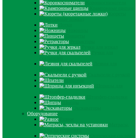
Коронкосниматели
Крампонные щипцы
Кюреты
(кюретажные ложки)
Лотки
Ножницы
Пинцеты
Ретракторы
Ручки для зеркал
Ручки для
скальпелей
Лезвия для
скальпелей
Скальпели с ручкой
Шпатели
Шприцы для
инъекций
Штопфер-гладилки
Щипцы
Экскаваторы
Оборудование
Разное
Матрасы,
чехлы на установки
Оптические системы