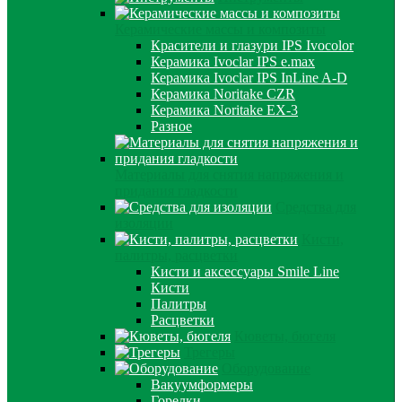
Керамические массы и композиты
Красители и глазури IPS Ivocolor
Керамика Ivoclar IPS e.max
Керамика Ivoclar IPS InLine A-D
Керамика Noritake CZR
Керамика Noritake EX-3
Разное
Материалы для снятия напряжения и
придания гладкости
Средства для
изоляции
Кисти,
палитры, расцветки
Кисти и аксессуары Smile Line
Кисти
Палитры
Расцветки
Кюветы, бюгеля
Трегеры
Оборудование
Вакуумформеры
Горелки