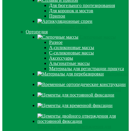
Сплавы и припои
Для бюгельного протезирования
Для коронок и мостов
Припои
Артикуляционные спреи
Ортопедия
Слепочные массы
Разное
А-силиконовые массы
С-силиконовые массы
Аксессуары
Альгинатные массы
Материалы для регистрации прикуса
Материалы
для перебазировки
Временные ортопедические конструкции
Цементы для постоянной фиксации
Цементы для временной фиксации
Цементы двойного отверждения для