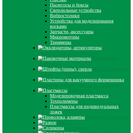
Пылесосы и боксы
Сверлильные устройства
Вибростолики
Устройства для моделирования
восками
Запчасти, аксессуары
Микромоторы
Триммеры
Окклюдаторы, артикуляторы
Паковочные
материалы
Штифты (пины),
сверла
Пластины для вакуумного формовщика
Пластмассы
Моделировочная пластмасса
Техполимеры
Пластмассы для индивидуальных
ложек
Проволока, кламеры
Разное
Силиконы