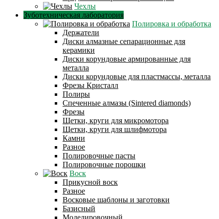
Чехлы
Зуботехническая лаборатория
Полировка и обработка
Держатели
Диски алмазные сепарационные для
керамики
Диски корундовые армированные для
металла
Диски корундовые для пластмассы, металла
Фрезы Кристалл
Полиры
Спеченные алмазы (Sintered diamonds)
Фрезы
Щетки, круги для микромотора
Щетки, круги для шлифмотора
Камни
Разное
Полировочные пасты
Полировочные порошки
Воск
Прикусной воск
Разное
Восковые шаблоны и заготовки
Базисный
Моделировочный