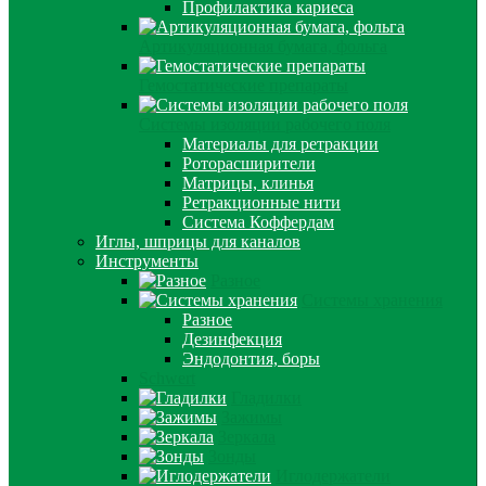
Профилактика кариеса
Артикуляционная бумага, фольга
Гемостатические препараты
Системы изоляции рабочего поля
Материалы для ретракции
Роторасширители
Матрицы, клинья
Ретракционные нити
Система Коффердам
Иглы, шприцы для каналов
Инструменты
Разное
Системы хранения
Разное
Дезинфекция
Эндодонтия, боры
Schwert
Гладилки
Зажимы
Зеркала
Зонды
Иглодержатели