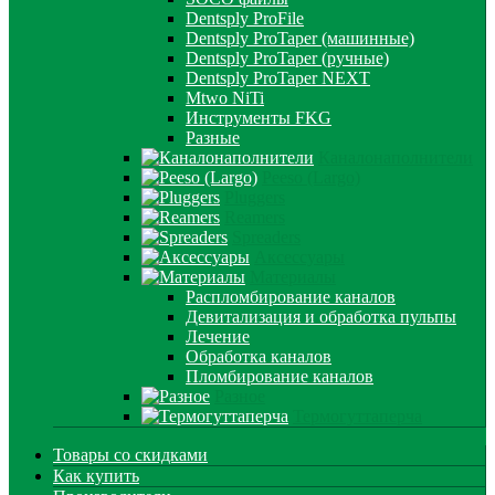
Dentsply ProFile
Dentsply ProTaper (машинные)
Dentsply ProTaper (ручные)
Dentsply ProTaper NEXT
Mtwo NiTi
Инструменты FKG
Разные
Каналонаполнители
Peeso (Largo)
Pluggers
Reamers
Spreaders
Аксессуары
Материалы
Распломбирование каналов
Девитализация и обработка пульпы
Лечение
Обработка каналов
Пломбирование каналов
Разное
Термогуттаперча
Товары со скидками
Как купить