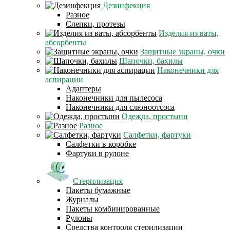
Дезинфекция
Разное
Слепки, протезы
Изделия из ваты,
абсорбенты
Защитные экраны, очки
Шапочки, бахилы
Наконечники для
аспирации
Адаптеры
Наконечники для пылесоса
Наконечники для слюноотсоса
Одежда, простыни
Разное
Салфетки, фартуки
Салфетки в коробке
Фартуки в рулоне
Стерилизация
Пакеты бумажные
Журналы
Пакеты комбинированные
Рулоны
Средства контроля стерилизации