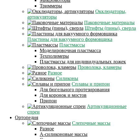
Микромоторы
Триммеры
Окклюдаторы,
артикуляторы
Паковочные материалы
Штифты (пины), сверла
Пластины для вакуумного формовщика
Пластмассы
Моделировочная пластмасса
Техполимеры
Пластмассы для индивидуальных ложек
Проволока, кламеры
Разное
Силиконы
Сплавы и припои
Для бюгельного протезирования
Для коронок и мостов
Припои
Артикуляционные
спреи
Ортопедия
Слепочные массы
Разное
А-силиконовые массы