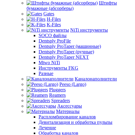
Штифты
бумажные (абсорберы)
Gates
H-Files
K-Files
NiTi инструменты
SOCO файлы
Dentsply ProFile
Dentsply ProTaper (машинные)
Dentsply ProTaper (ручные)
Dentsply ProTaper NEXT
Mtwo NiTi
Инструменты FKG
Разные
Каналонаполнители
Peeso (Largo)
Pluggers
Reamers
Spreaders
Аксессуары
Материалы
Распломбирование каналов
Девитализация и обработка пульпы
Лечение
Обработка каналов