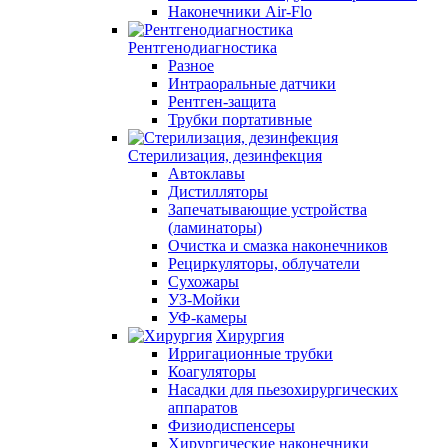
Наконечники Air-Flo
Рентгенодиагностика
Разное
Интраоральные датчики
Рентген-защита
Трубки портативные
Стерилизация, дезинфекция
Автоклавы
Дистилляторы
Запечатывающие устройства
(ламинаторы)
Очистка и смазка наконечников
Рециркуляторы, облучатели
Сухожары
УЗ-Мойки
УФ-камеры
Хирургия
Ирригационные трубки
Коагуляторы
Насадки для пьезохирургических
аппаратов
Физиодиспенсеры
Хирургические наконечники