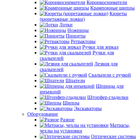
Коронкосниматели
Крампонные щипцы
Кюреты
(кюретажные ложки)
Лотки
Ножницы
Пинцеты
Ретракторы
Ручки для зеркал
Ручки для
скальпелей
Лезвия для
скальпелей
Скальпели с ручкой
Шпатели
Шприцы для
инъекций
Штопфер-гладилки
Щипцы
Экскаваторы
Оборудование
Разное
Матрасы,
чехлы на установки
Оптические системы