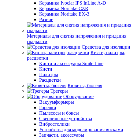
Керамика Ivoclar IPS InLine A-D
Керамика Noritake CZR
Керамика Noritake EX-3
Разное
Материалы для снятия напряжения и придания
гладкости
Средства для изоляции
Кисти, палитры,
расцветки
Кисти и аксессуары Smile Line
Кисти
Палитры
Расцветки
Кюветы, бюгеля
Трегеры
Оборудование
Вакуумформеры
Горелки
Пылесосы и боксы
Сверлильные устройства
Вибростолики
Устройства для моделирования восками
Запчасти, аксессуары