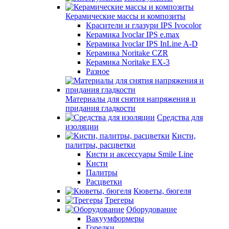
Керамические массы и композиты
Красители и глазури IPS Ivocolor
Керамика Ivoclar IPS e.max
Керамика Ivoclar IPS InLine A-D
Керамика Noritake CZR
Керамика Noritake EX-3
Разное
Материалы для снятия напряжения и
придания гладкости
Средства для
изоляции
Кисти,
палитры, расцветки
Кисти и аксессуары Smile Line
Кисти
Палитры
Расцветки
Кюветы, бюгеля
Трегеры
Оборудование
Вакуумформеры
Горелки