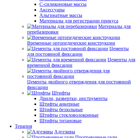
С-силиконовые массы
Аксессуары
Альгинатные массы
Материалы для регистрации прикуса
Материалы для
перебазировки
Временные ортопедические конструкции
Цементы
для постоянной фиксации
Цементы для
временной фиксации
Цементы двойного отверждения для постоянной
фиксации
Штифты
Дрили, развертки, инструменты
Штифты анкерные
Штифты беззольные
Штифты стекловолоконные
Штифты титановые
Терапия
Адгезивы
Протравочные гели