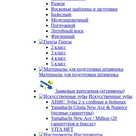
Разное
Восковые шаблоны и заготовки
Базисный
Моделировочный
Погружной
Литейный воск
Фрезерный
Гипсы
2 класс
3 класс
4 класс
5 класс
Материалы для подготовки штампика
Замковые крепления (аттачмены)
Искусственные зубы
АНИС Зубы 2-х слойные в бобинах
Yamahachi Gloria New Ace & Naperce
(полные гарнитуры)
Yamahachi New Ace / Million (20
гарнитуров в боксах)
VITA MFT
Инструменты