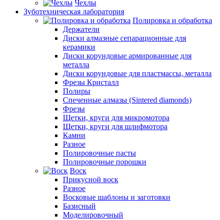
Чехлы
Зуботехническая лаборатория
Полировка и обработка
Держатели
Диски алмазные сепарационные для
керамики
Диски корундовые армированные для
металла
Диски корундовые для пластмассы, металла
Фрезы Кристалл
Полиры
Спеченные алмазы (Sintered diamonds)
Фрезы
Щетки, круги для микромотора
Щетки, круги для шлифмотора
Камни
Разное
Полировочные пасты
Полировочные порошки
Воск
Прикусной воск
Разное
Восковые шаблоны и заготовки
Базисный
Моделировочный