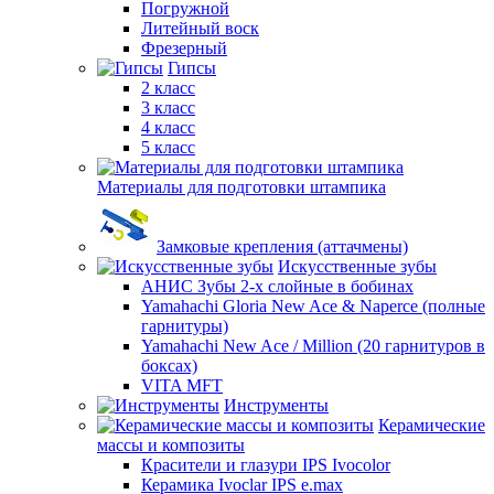
Погружной
Литейный воск
Фрезерный
Гипсы
2 класс
3 класс
4 класс
5 класс
Материалы для подготовки штампика
Замковые крепления (аттачмены)
Искусственные зубы
АНИС Зубы 2-х слойные в бобинах
Yamahachi Gloria New Ace & Naperce (полные
гарнитуры)
Yamahachi New Ace / Million (20 гарнитуров в
боксах)
VITA MFT
Инструменты
Керамические
массы и композиты
Красители и глазури IPS Ivocolor
Керамика Ivoclar IPS e.max