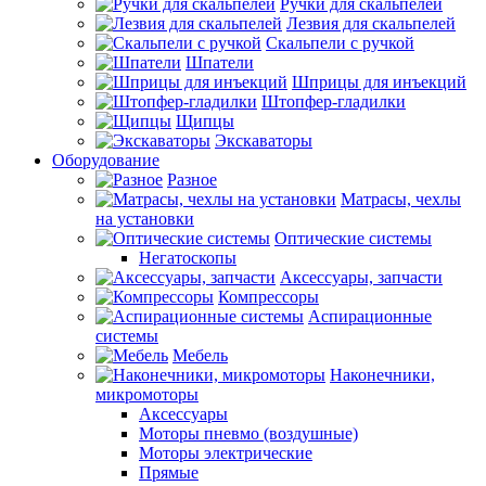
Ручки для скальпелей
Лезвия для скальпелей
Скальпели с ручкой
Шпатели
Шприцы для инъекций
Штопфер-гладилки
Щипцы
Экскаваторы
Оборудование
Разное
Матрасы, чехлы
на установки
Оптические системы
Негатоскопы
Аксессуары, запчасти
Компрессоры
Аспирационные
системы
Мебель
Наконечники,
микромоторы
Аксессуары
Моторы пневмо (воздушные)
Моторы электрические
Прямые