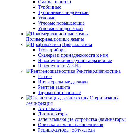
Смазка, очистка
Турбинные
Турбинные с подсветкой
Угловые
Угловые повышающие
Угловые с подсветкой
Полимеризационные лампы
Профилактика
Тест-приборы
Скалеры и принадлежности к ним
Наконечники воздушно-абразивные
Наконечники Air-Flo
Рентгенодиагностика
Разное
Интраоральные датчики
Рентген-защита
Трубки портативные
Стерилизация,
дезинфекция
Автоклавы
Дистилляторы
Запечатывающие устройства (ламинаторы)
Очистка и смазка наконечников
Рециркуляторы, облучатели