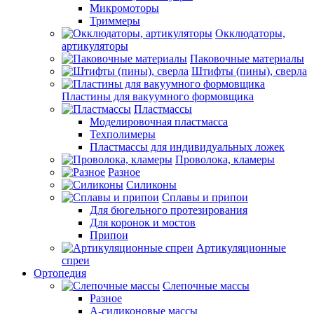
Микромоторы
Триммеры
Окклюдаторы,
артикуляторы
Паковочные материалы
Штифты (пины), сверла
Пластины для вакуумного формовщика
Пластмассы
Моделировочная пластмасса
Техполимеры
Пластмассы для индивидуальных ложек
Проволока, кламеры
Разное
Силиконы
Сплавы и припои
Для бюгельного протезирования
Для коронок и мостов
Припои
Артикуляционные
спреи
Ортопедия
Слепочные массы
Разное
А-силиконовые массы