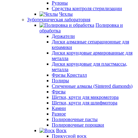
Рулоны
Средства контроля стерилизации
Чехлы
Зуботехническая лаборатория
Полировка и
обработка
Держатели
Диски алмазные сепарационные для
керамики
Диски корундовые армированные для
металла
Диски корундовые для пластмассы,
металла
Фрезы Кристалл
Полиры
Спеченные алмазы (Sintered diamonds)
Фрезы
Щетки, круги для микромотора
Щетки, круги для шлифмотора
Камни
Разное
Полировочные пасты
Полировочные порошки
Воск
Прикусной воск