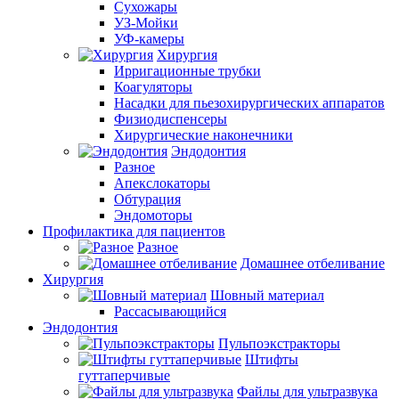
Сухожары
УЗ-Мойки
УФ-камеры
Хирургия
Ирригационные трубки
Коагуляторы
Насадки для пьезохирургических аппаратов
Физиодиспенсеры
Хирургические наконечники
Эндодонтия
Разное
Апекслокаторы
Обтурация
Эндомоторы
Профилактика для пациентов
Разное
Домашнее отбеливание
Хирургия
Шовный материал
Рассасывающийся
Эндодонтия
Пульпоэкстракторы
Штифты
гуттаперчивые
Файлы для ультразвука