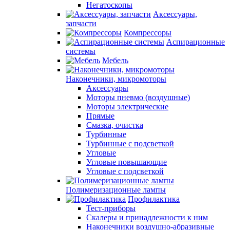
Негатоскопы
Аксессуары,
запчасти
Компрессоры
Аспирационные
системы
Мебель
Наконечники, микромоторы
Аксессуары
Моторы пневмо (воздушные)
Моторы электрические
Прямые
Смазка, очистка
Турбинные
Турбинные с подсветкой
Угловые
Угловые повышающие
Угловые с подсветкой
Полимеризационные лампы
Профилактика
Тест-приборы
Скалеры и принадлежности к ним
Наконечники воздушно-абразивные