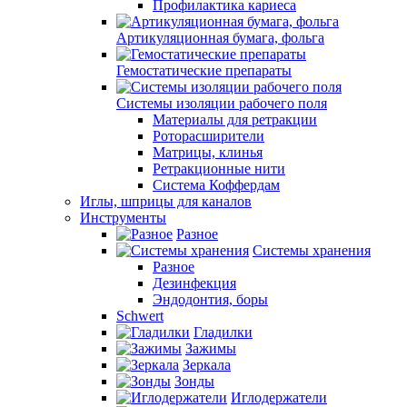
Профилактика кариеса
Артикуляционная бумага, фольга
Гемостатические препараты
Системы изоляции рабочего поля
Материалы для ретракции
Роторасширители
Матрицы, клинья
Ретракционные нити
Система Коффердам
Иглы, шприцы для каналов
Инструменты
Разное
Системы хранения
Разное
Дезинфекция
Эндодонтия, боры
Schwert
Гладилки
Зажимы
Зеркала
Зонды
Иглодержатели