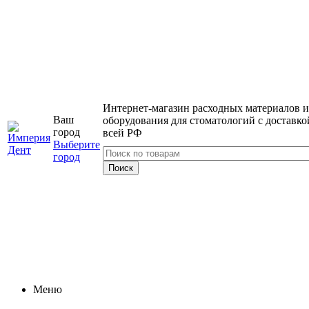
Интернет-магазин расходных материалов и
Ваш
оборудования для стоматологий с доставко
город
всей РФ
Выберите
город
Меню