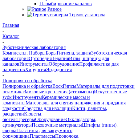
Пломбирование каналов
Разное
Термогуттаперча
Главная
-
Каталог
-
Зуботехническая лаборатория
Комплекты, Наборы
Боры
Гигиена, защита
Зуботехническая
лаборатория
Ортопедия
Терапия
Иглы, шприцы для
каналов
Инструменты
Оборудование
Профилактика для
пациентов
Хирургия
Эндодонтия
-
Полировка и обработка
Полировка и обработка
Воск
Гипсы
Материалы для подготовки
штампика
Замковые крепления (аттачмены)
Искусственные
зубы
Инструменты
Керамические массы и
композиты
Материалы для снятия напряжения и придания
гладкости
Средства для изоляции
Кисти, палитры,
расцветки
Кюветы,
бюгеля
Трегеры
Оборудование
Окклюдаторы,
артикуляторы
Паковочные материалы
Штифты (пины),
сверла
Пластины для вакуумного
формовщика
Пластмассы
Проволока,