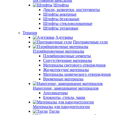
постоянной фиксации
Штифты
Дрили, развертки, инструменты
Штифты анкерные
Штифты беззольные
Штифты стекловолоконные
Штифты титановые
Терапия
Адгезивы
Протравочные гели
Пломбировочные материалы
Пломбировочные цементы
Сопутствующие материалы
Материалы светового отверждения
Жидкотекучие материалы
Материалы химического отверждения
Временные материалы
Нанесение, замешивание материалов
Аппликаторы
Блокноты, стекла, чаши
Материалы для пародонтологии
Тигли