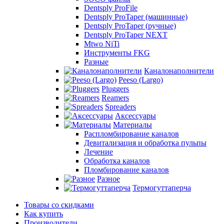
Dentsply ProFile
Dentsply ProTaper (машинные)
Dentsply ProTaper (ручные)
Dentsply ProTaper NEXT
Mtwo NiTi
Инструменты FKG
Разные
Каналонаполнители
Peeso (Largo)
Pluggers
Reamers
Spreaders
Аксессуары
Материалы
Распломбирование каналов
Девитализация и обработка пульпы
Лечение
Обработка каналов
Пломбирование каналов
Разное
Термогуттаперча
Товары со скидками
Как купить
Производители