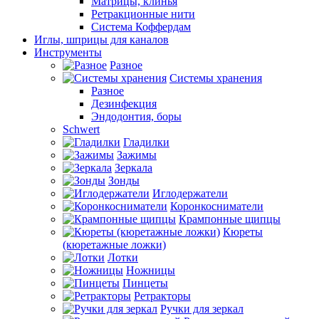
Матрицы, клинья
Ретракционные нити
Система Коффердам
Иглы, шприцы для каналов
Инструменты
Разное
Системы хранения
Разное
Дезинфекция
Эндодонтия, боры
Schwert
Гладилки
Зажимы
Зеркала
Зонды
Иглодержатели
Коронкосниматели
Крампонные щипцы
Кюреты
(кюретажные ложки)
Лотки
Ножницы
Пинцеты
Ретракторы
Ручки для зеркал