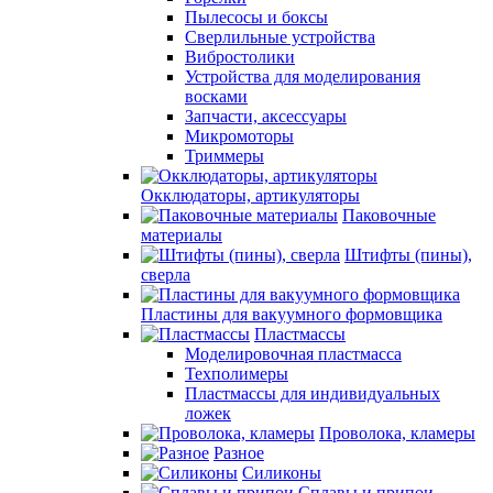
Пылесосы и боксы
Сверлильные устройства
Вибростолики
Устройства для моделирования
восками
Запчасти, аксессуары
Микромоторы
Триммеры
Окклюдаторы, артикуляторы
Паковочные
материалы
Штифты (пины),
сверла
Пластины для вакуумного формовщика
Пластмассы
Моделировочная пластмасса
Техполимеры
Пластмассы для индивидуальных
ложек
Проволока, кламеры
Разное
Силиконы
Сплавы и припои