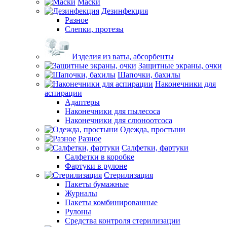
Маски
Дезинфекция
Разное
Слепки, протезы
Изделия из ваты, абсорбенты
Защитные экраны, очки
Шапочки, бахилы
Наконечники для
аспирации
Адаптеры
Наконечники для пылесоса
Наконечники для слюноотсоса
Одежда, простыни
Разное
Салфетки, фартуки
Салфетки в коробке
Фартуки в рулоне
Стерилизация
Пакеты бумажные
Журналы
Пакеты комбинированные
Рулоны
Средства контроля стерилизации