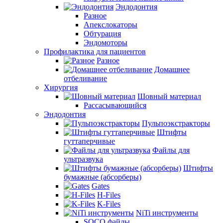
Эндодонтия
Разное
Апекслокаторы
Обтурация
Эндомоторы
Профилактика для пациентов
Разное
Домашнее
отбеливание
Хирургия
Шовный материал
Рассасывающийся
Эндодонтия
Пульпоэкстракторы
Штифты
гуттаперчивые
Файлы для
ультразвука
Штифты
бумажные (абсорберы)
Gates
H-Files
K-Files
NiTi инструменты
SOCO файлы