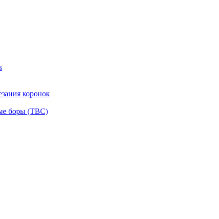
s
езания коронок
ые боры (ТВС)