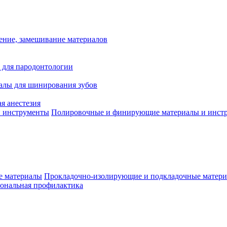
ение, замешивание материалов
 для пародонтологии
алы для шинирования зубов
я анестезия
Полировочные и финирующие материалы и инст
Прокладочно-изолирующие и подкладочные матер
ональная профилактика