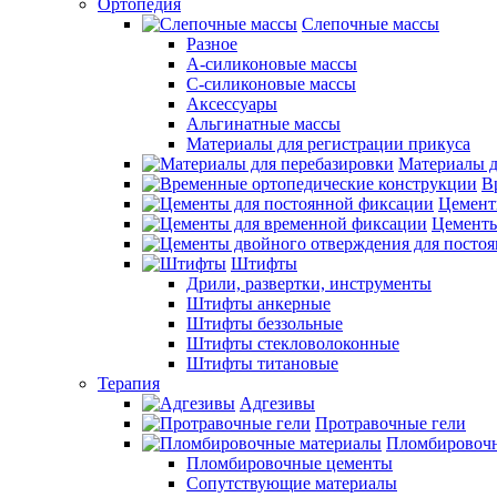
Ортопедия
Слепочные массы
Разное
А-силиконовые массы
С-силиконовые массы
Аксессуары
Альгинатные массы
Материалы для регистрации прикуса
Материалы д
В
Цемент
Цементы
Штифты
Дрили, развертки, инструменты
Штифты анкерные
Штифты беззольные
Штифты стекловолоконные
Штифты титановые
Терапия
Адгезивы
Протравочные гели
Пломбировочн
Пломбировочные цементы
Сопутствующие материалы