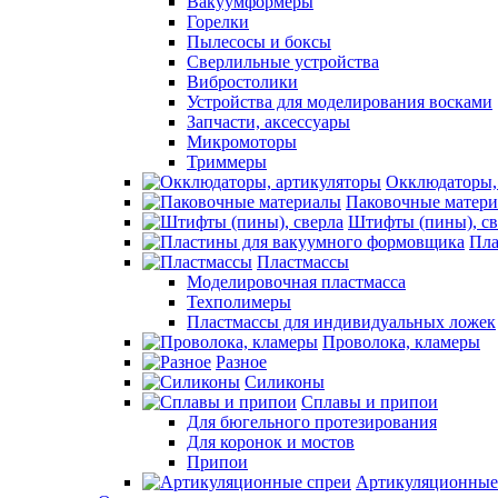
Вакуумформеры
Горелки
Пылесосы и боксы
Сверлильные устройства
Вибростолики
Устройства для моделирования восками
Запчасти, аксессуары
Микромоторы
Триммеры
Окклюдаторы,
Паковочные матер
Штифты (пины), св
Пла
Пластмассы
Моделировочная пластмасса
Техполимеры
Пластмассы для индивидуальных ложек
Проволока, кламеры
Разное
Силиконы
Сплавы и припои
Для бюгельного протезирования
Для коронок и мостов
Припои
Артикуляционные