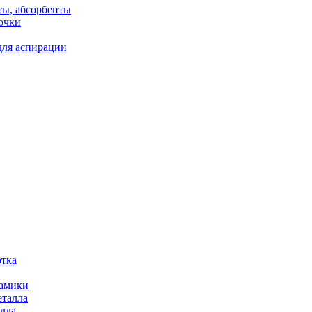
ты, абсорбенты
очки
для аспирации
отка
рамики
еталла
алла