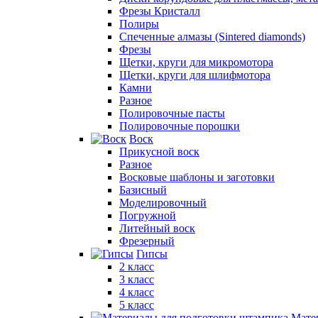
Фрезы Кристалл
Полиры
Спеченные алмазы (Sintered diamonds)
Фрезы
Щетки, круги для микромотора
Щетки, круги для шлифмотора
Камни
Разное
Полировочные пасты
Полировочные порошки
Воск
Прикусной воск
Разное
Восковые шаблоны и заготовки
Базисный
Моделировочный
Погружной
Литейный воск
Фрезерный
Гипсы
2 класс
3 класс
4 класс
5 класс
Мате