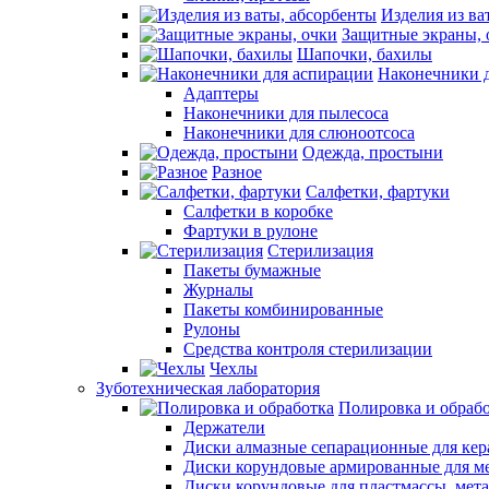
Изделия из ва
Защитные экраны, 
Шапочки, бахилы
Наконечники 
Адаптеры
Наконечники для пылесоса
Наконечники для слюноотсоса
Одежда, простыни
Разное
Салфетки, фартуки
Салфетки в коробке
Фартуки в рулоне
Стерилизация
Пакеты бумажные
Журналы
Пакеты комбинированные
Рулоны
Средства контроля стерилизации
Чехлы
Зуботехническая лаборатория
Полировка и обраб
Держатели
Диски алмазные сепарационные для ке
Диски корундовые армированные для м
Диски корундовые для пластмассы, мет