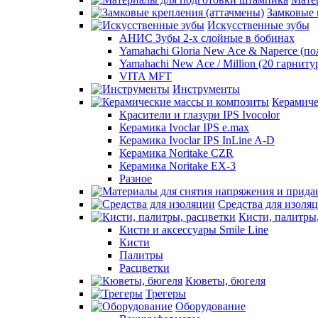
Замковые 
Искусственные зубы
АНИС Зубы 2-х слойные в бобинах
Yamahachi Gloria New Ace & Naperce (п
Yamahachi New Ace / Million (20 гарниту
VITA MFT
Инструменты
Керамиче
Красители и глазури IPS Ivocolor
Керамика Ivoclar IPS e.max
Керамика Ivoclar IPS InLine A-D
Керамика Noritake CZR
Керамика Noritake EX-3
Разное
Средства для изоля
Кисти, палитры
Кисти и аксессуары Smile Line
Кисти
Палитры
Расцветки
Кюветы, бюгеля
Трегеры
Оборудование