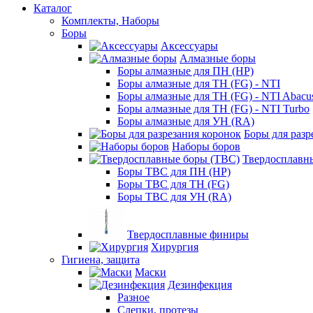
Каталог
Комплекты, Наборы
Боры
Аксессуары
Алмазные боры
Боры алмазные для ПН (HP)
Боры алмазные для ТН (FG) - NTI
Боры алмазные для ТН (FG) - NTI Abacu
Боры алмазные для ТН (FG) - NTI Turbo
Боры алмазные для УН (RA)
Боры для разр
Наборы боров
Твердосплавн
Боры ТВС для ПН (HP)
Боры ТВС для ТН (FG)
Боры ТВС для УН (RA)
Твердосплавные финиры
Хирургия
Гигиена, защита
Маски
Дезинфекция
Разное
Слепки, протезы