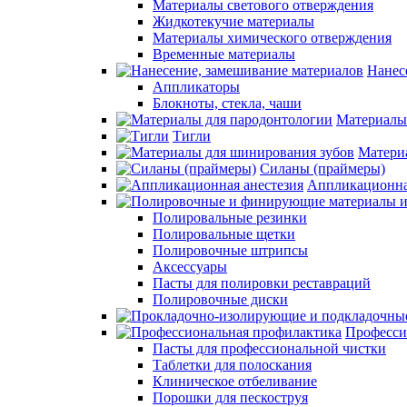
Материалы светового отверждения
Жидкотекучие материалы
Материалы химического отверждения
Временные материалы
Нанес
Аппликаторы
Блокноты, стекла, чаши
Материалы
Тигли
Матери
Силаны (праймеры)
Аппликационна
Полировальные резинки
Полировальные щетки
Полировочные штрипсы
Аксессуары
Пасты для полировки реставраций
Полировочные диски
Професси
Пасты для профессиональной чистки
Таблетки для полоскания
Клиническое отбеливание
Порошки для пескоструя