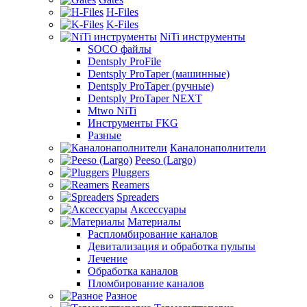
H-Files
K-Files
NiTi инструменты
SOCO файлы
Dentsply ProFile
Dentsply ProTaper (машинные)
Dentsply ProTaper (ручные)
Dentsply ProTaper NEXT
Mtwo NiTi
Инструменты FKG
Разные
Каналонаполнители
Peeso (Largo)
Pluggers
Reamers
Spreaders
Аксессуары
Материалы
Распломбирование каналов
Девитализация и обработка пульпы
Лечение
Обработка каналов
Пломбирование каналов
Разное