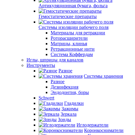
Артикуляционная бумага, фольга
Гемостатические препараты
Системы изоляции рабочего поля
Материалы для ретракции
Роторасширители
Матрицы, клинья
Ретракционные нити
Система Коффердам
Иглы, шприцы для каналов
Инструменты
Разное
Системы хранения
Разное
Дезинфекция
Эндодонтия, боры
Schwert
Гладилки
Зажимы
Зеркала
Зонды
Иглодержатели
Коронкосниматели