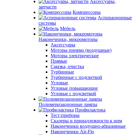
Аксессуары,
запчасти
Компрессоры
Аспирационные
системы
Мебель
Наконечники, микромоторы
Аксессуары
Моторы пневмо (воздушные)
Моторы электрические
Прямые
Смазка, очистка
Турбинные
Турбинные с подсветкой
Угловые
Угловые повышающие
Угловые с подсветкой
Полимеризационные лампы
Профилактика
Тест-приборы
Скалеры и принадлежности к ним
Наконечники воздушно-абразивные
Наконечники Air-Flo