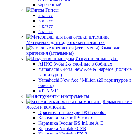
Фрезерный
Гипсы
2 класс
3 класс
4 класс
5 класс
Материалы для подготовки штампика
Замковые
крепления (аттачмены)
Искусственные зубы
АНИС Зубы 2-х слойные в бобинах
Yamahachi Gloria New Ace & Naperce (полные
гарнитуры)
Yamahachi New Ace / Million (20 гарнитуров в
боксах)
VITA MFT
Инструменты
Керамические
массы и композиты
Красители и глазури IPS Ivocolor
Керамика Ivoclar IPS e.max
Керамика Ivoclar IPS InLine A-D
Керамика Noritake CZR
Керамика Noritake EX-3