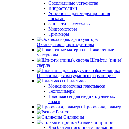
Сверлильные устройства
Вибростолики
Устройства для моделирования
восками
Запчасти, аксессуары
Микромоторы
Триммеры
Окклюдаторы, артикуляторы
Паковочные
материалы
Штифты (пины),
сверла
Пластины для вакуумного формовщика
Пластмассы
Моделировочная пластмасса
Техполимеры
Пластмассы для индивидуальных
ложек
Проволока, кламеры
Разное
Силиконы
Сплавы и припои
Для бюгельного протезирования