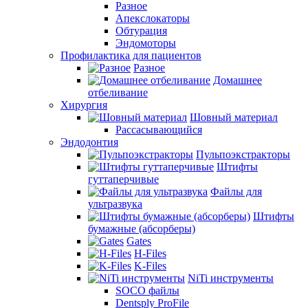
Разное
Апекслокаторы
Обтурация
Эндомоторы
Профилактика для пациентов
Разное
Домашнее
отбеливание
Хирургия
Шовный материал
Рассасывающийся
Эндодонтия
Пульпоэкстракторы
Штифты
гуттаперчивые
Файлы для
ультразвука
Штифты
бумажные (абсорберы)
Gates
H-Files
K-Files
NiTi инструменты
SOCO файлы
Dentsply ProFile