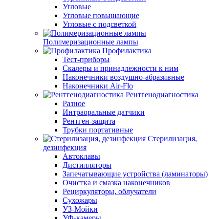
Угловые
Угловые повышающие
Угловые с подсветкой
Полимеризационные лампы
Профилактика
Тест-приборы
Скалеры и принадлежности к ним
Наконечники воздушно-абразивные
Наконечники Air-Flo
Рентгенодиагностика
Разное
Интраоральные датчики
Рентген-защита
Трубки портативные
Стерилизация,
дезинфекция
Автоклавы
Дистилляторы
Запечатывающие устройства (ламинаторы)
Очистка и смазка наконечников
Рециркуляторы, облучатели
Сухожары
УЗ-Мойки
УФ-камеры