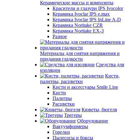
Керамические массы и композиты
Красители и глазури IPS Ivocolor
Керамика Ivoclar IPS e.max
Керамика Ivoclar IPS InLine A-D
Керамика Noritake CZR
Керамика Noritake EX-3
Разное
Материалы для снятия напряжения и
придания гладкости
Средства для
изоляции
Кисти,
палитры, расцветки
Кисти и аксессуары Smile Line
Кисти
Палитры
Расцветки
Кюветы, бюгеля
Трегеры
Оборудование
Вакуумформеры
Горелки
Пылесосы и боксы