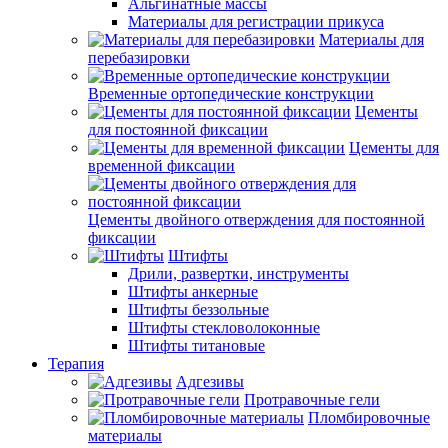
Альгинатные массы
Материалы для регистрации прикуса
Материалы для
перебазировки
Временные ортопедические конструкции
Цементы
для постоянной фиксации
Цементы для
временной фиксации
Цементы двойного отверждения для постоянной
фиксации
Штифты
Дрили, развертки, инструменты
Штифты анкерные
Штифты беззольные
Штифты стекловолоконные
Штифты титановые
Терапия
Адгезивы
Протравочные гели
Пломбировочные
материалы