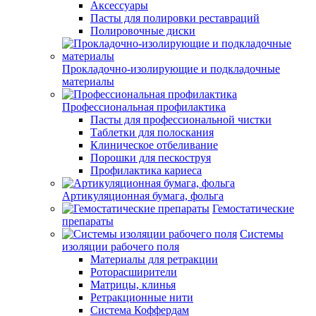
Аксессуары
Пасты для полировки реставраций
Полировочные диски
Прокладочно-изолирующие и подкладочные
материалы
Профессиональная профилактика
Пасты для профессиональной чистки
Таблетки для полоскания
Клиническое отбеливание
Порошки для пескоструя
Профилактика кариеса
Артикуляционная бумага, фольга
Гемостатические
препараты
Системы
изоляции рабочего поля
Материалы для ретракции
Роторасширители
Матрицы, клинья
Ретракционные нити
Система Коффердам