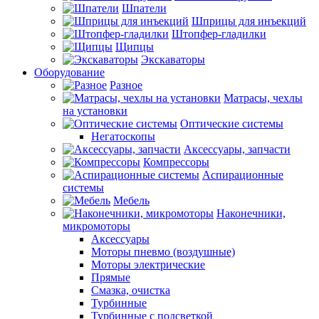
Шпатели
Шприцы для инъекций
Штопфер-гладилки
Щипцы
Экскаваторы
Оборудование
Разное
Матрасы, чехлы
на установки
Оптические системы
Негатоскопы
Аксессуары, запчасти
Компрессоры
Аспирационные
системы
Мебель
Наконечники,
микромоторы
Аксессуары
Моторы пневмо (воздушные)
Моторы электрические
Прямые
Смазка, очистка
Турбинные
Турбинные с подсветкой