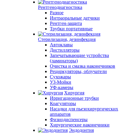
Рентгенодиагностика
Разное
Интраоральные датчики
Рентген-защита
Трубки портативные
Стерилизация, дезинфекция
Автоклавы
Дистилляторы
Запечатывающие устройства
(ламинаторы)
Очистка и смазка наконечников
Рециркуляторы, облучатели
Сухожары
УЗ-Мойки
УФ-камеры
Хирургия
Ирригационные трубки
Коагуляторы
Насадки для пьезохирургических
аппаратов
Физиодиспенсеры
Хирургические наконечники
Эндодонтия