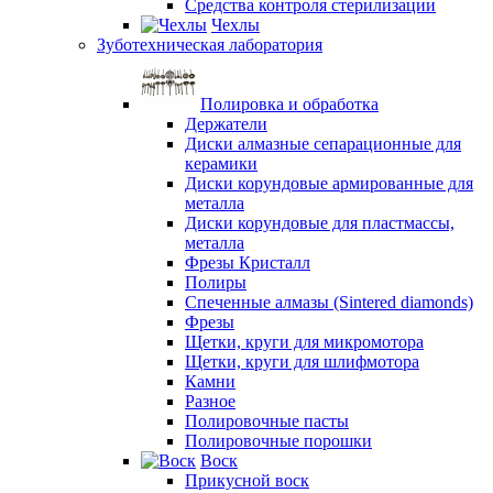
Средства контроля стерилизации
Чехлы
Зуботехническая лаборатория
Полировка и обработка
Держатели
Диски алмазные сепарационные для
керамики
Диски корундовые армированные для
металла
Диски корундовые для пластмассы,
металла
Фрезы Кристалл
Полиры
Спеченные алмазы (Sintered diamonds)
Фрезы
Щетки, круги для микромотора
Щетки, круги для шлифмотора
Камни
Разное
Полировочные пасты
Полировочные порошки
Воск
Прикусной воск