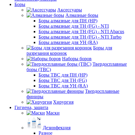
Боры
Аксессуары
Алмазные боры
Боры алмазные для ПН (HP)
Боры алмазные для ТН (FG) - NTI
Боры алмазные для ТН (FG) - NTI Abacus
Боры алмазные для ТН (FG) - NTI Turbo
Боры алмазные для УН (RA)
Боры для
разрезания коронок
Наборы боров
Твердосплавные
боры (ТВС)
Боры ТВС для ПН (HP)
Боры ТВС для ТН (FG)
Боры ТВС для УН (RA)
Твердосплавные
финиры
Хирургия
Гигиена, защита
Маски
Дезинфекция
Разное