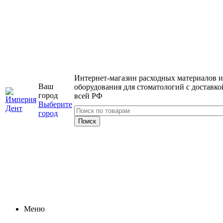
Интернет-магазин расходных материалов и
Ваш
оборудования для стоматологий с доставко
город
всей РФ
Выберите
город
Меню