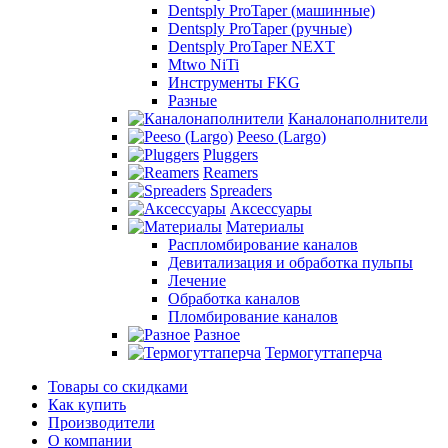
Dentsply ProTaper (машинные)
Dentsply ProTaper (ручные)
Dentsply ProTaper NEXT
Mtwo NiTi
Инструменты FKG
Разные
Каналонаполнители
Peeso (Largo)
Pluggers
Reamers
Spreaders
Аксессуары
Материалы
Распломбирование каналов
Девитализация и обработка пульпы
Лечение
Обработка каналов
Пломбирование каналов
Разное
Термогуттаперча
Товары со скидками
Как купить
Производители
О компании