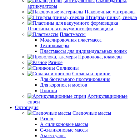
Окклюдаторы,
артикуляторы
Паковочные материалы
Штифты (пины), сверла
Пластины для вакуумного формовщика
Пластмассы
Моделировочная пластмасса
Техполимеры
Пластмассы для индивидуальных ложек
Проволока, кламеры
Разное
Силиконы
Сплавы и припои
Для бюгельного протезирования
Для коронок и мостов
Припои
Артикуляционные
спреи
Ортопедия
Слепочные массы
Разное
А-силиконовые массы
С-силиконовые массы
Аксессуары