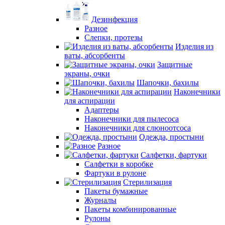
Дезинфекция
Разное
Слепки, протезы
Изделия из
ваты, абсорбенты
Защитные
экраны, очки
Шапочки, бахилы
Наконечники
для аспирации
Адаптеры
Наконечники для пылесоса
Наконечники для слюноотсоса
Одежда, простыни
Разное
Салфетки, фартуки
Салфетки в коробке
Фартуки в рулоне
Стерилизация
Пакеты бумажные
Журналы
Пакеты комбинированные
Рулоны