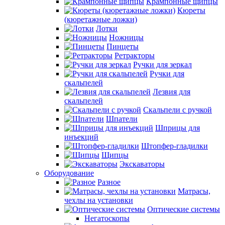
Крампонные щипцы
Кюреты
(кюретажные ложки)
Лотки
Ножницы
Пинцеты
Ретракторы
Ручки для зеркал
Ручки для
скальпелей
Лезвия для
скальпелей
Скальпели с ручкой
Шпатели
Шприцы для
инъекций
Штопфер-гладилки
Щипцы
Экскаваторы
Оборудование
Разное
Матрасы,
чехлы на установки
Оптические системы
Негатоскопы