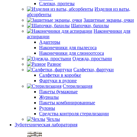
Слепки, протезы
Изделия из ваты,
абсорбенты
Защитные экраны, очки
Шапочки, бахилы
Наконечники для
аспирации
Адаптеры
Наконечники для пылесоса
Наконечники для слюноотсоса
Одежда, простыни
Разное
Салфетки, фартуки
Салфетки в коробке
Фартуки в рулоне
Стерилизация
Пакеты бумажные
Журналы
Пакеты комбинированные
Рулоны
Средства контроля стерилизации
Чехлы
Зуботехническая лаборатория