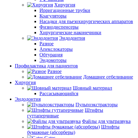
Хирургия
Ирригационные трубки
Коагуляторы
Насадки для пьезохирургических аппаратов
Физиодиспенсеры
Хирургические наконечники
Эндодонтия
Разное
Апекслокаторы
Обтурация
Эндомоторы
Профилактика для пациентов
Разное
Домашнее отбеливание
Хирургия
Шовный материал
Рассасывающийся
Эндодонтия
Пульпоэкстракторы
Штифты
гуттаперчивые
Файлы для ультразвука
Штифты
бумажные (абсорберы)
Gates