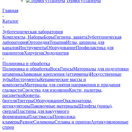
Термогуттаперча
Главная
-
Каталог
-
Зуботехническая лаборатория
Комплекты, Наборы
Боры
Гигиена, защита
Зуботехническая
лаборатория
Ортопедия
Терапия
Иглы, шприцы для
каналов
Инструменты
Оборудование
Профилактика для
пациентов
Хирургия
Эндодонтия
-
Полировка и обработка
Полировка и обработка
Воск
Гипсы
Материалы для подготовки
штампика
Замковые крепления (аттачмены)
Искусственные
зубы
Инструменты
Керамические массы и
композиты
Материалы для снятия напряжения и придания
гладкости
Средства для изоляции
Кисти, палитры,
расцветки
Кюветы,
бюгеля
Трегеры
Оборудование
Окклюдаторы,
артикуляторы
Паковочные материалы
Штифты (пины),
сверла
Пластины для вакуумного
формовщика
Пластмассы
Проволока,
кламеры
Разное
Силиконы
Сплавы и припои
Артикуляционные
спреи