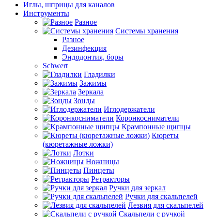
Иглы, шприцы для каналов
Инструменты
Разное
Системы хранения
Разное
Дезинфекция
Эндодонтия, боры
Schwert
Гладилки
Зажимы
Зеркала
Зонды
Иглодержатели
Коронкосниматели
Крампонные щипцы
Кюреты
(кюретажные ложки)
Лотки
Ножницы
Пинцеты
Ретракторы
Ручки для зеркал
Ручки для скальпелей
Лезвия для скальпелей
Скальпели с ручкой