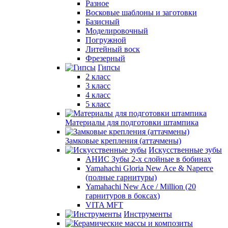
Разное
Восковые шаблоны и заготовки
Базисный
Моделировочный
Погружной
Литейный воск
Фрезерный
Гипсы
2 класс
3 класс
4 класс
5 класс
Материалы для подготовки штампика
Замковые крепления (аттачмены)
Искусственные зубы
АНИС Зубы 2-х слойные в бобинах
Yamahachi Gloria New Ace & Naperce
(полные гарнитуры)
Yamahachi New Ace / Million (20
гарнитуров в боксах)
VITA MFT
Инструменты