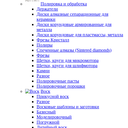
Полировка и обработка
Держатели
Диски алмазные сепарационные для
керамики
Диски корундовые армированные для
металла
Диски корундовые для пластмассы, металла
Фрезы Кристалл
Полиры
Спеченные алмазы (Sintered diamonds)
Фрезы
Щетки, круги для микромотора
Щетки, круги для шлифмотора
Камни
Разное
Полировочные пасты
Полировочные порошки
Воск
Прикусной воск
Разное
Восковые шаблоны и заготовки
Базисный
Моделировочный
Погружной
Литейный воск