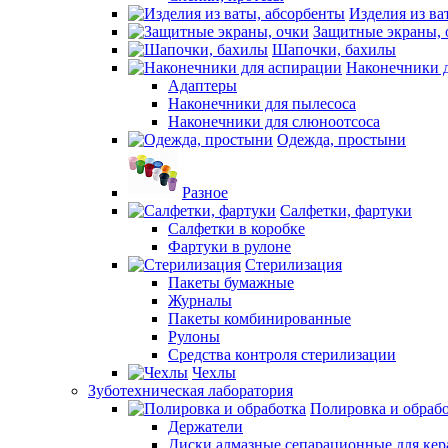
Изделия из ва
Защитные экраны, 
Шапочки, бахилы
Наконечники 
Адаптеры
Наконечники для пылесоса
Наконечники для слюноотсоса
Одежда, простыни
Разное
Салфетки, фартуки
Салфетки в коробке
Фартуки в рулоне
Стерилизация
Пакеты бумажные
Журналы
Пакеты комбинированные
Рулоны
Средства контроля стерилизации
Чехлы
Зуботехническая лаборатория
Полировка и обраб
Держатели
Диски алмазные сепарационные для ке