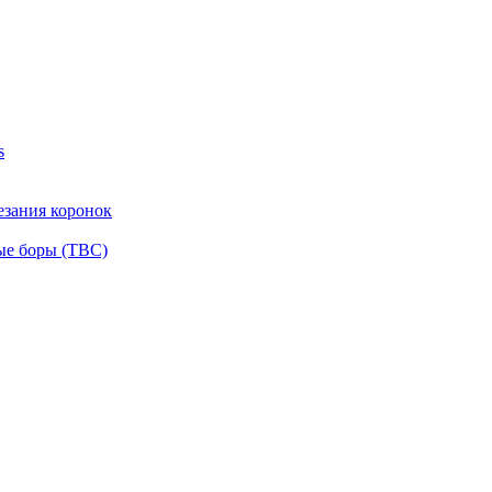
s
езания коронок
ые боры (ТВС)