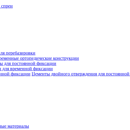
 спреи
ля перебазировки
ременные ортопедические конструкции
ы для постоянной фиксации
 для временной фиксации
Цементы двойного отверждения для постоянной
ые материалы