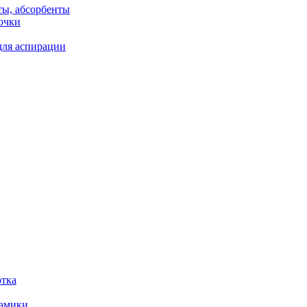
ты, абсорбенты
очки
для аспирации
отка
рамики