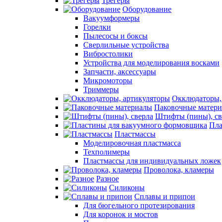
Трегеры
Оборудование
Вакуумформеры
Горелки
Пылесосы и боксы
Сверлильные устройства
Вибростолики
Устройства для моделирования восками
Запчасти, аксессуары
Микромоторы
Триммеры
Окклюдаторы,
Паковочные матер
Штифты (пины), св
Пла
Пластмассы
Моделировочная пластмасса
Техполимеры
Пластмассы для индивидуальных ложек
Проволока, кламеры
Разное
Силиконы
Сплавы и припои
Для бюгельного протезирования
Для коронок и мостов