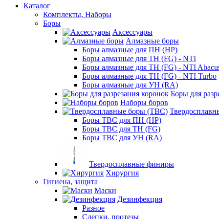
Каталог
Комплекты, Наборы
Боры
Аксессуары
Алмазные боры
Боры алмазные для ПН (HP)
Боры алмазные для ТН (FG) - NTI
Боры алмазные для ТН (FG) - NTI Abacu
Боры алмазные для ТН (FG) - NTI Turbo
Боры алмазные для УН (RA)
Боры для разр
Наборы боров
Твердосплавн
Боры ТВС для ПН (HP)
Боры ТВС для ТН (FG)
Боры ТВС для УН (RA)
Твердосплавные финиры
Хирургия
Гигиена, защита
Маски
Дезинфекция
Разное
Слепки, протезы