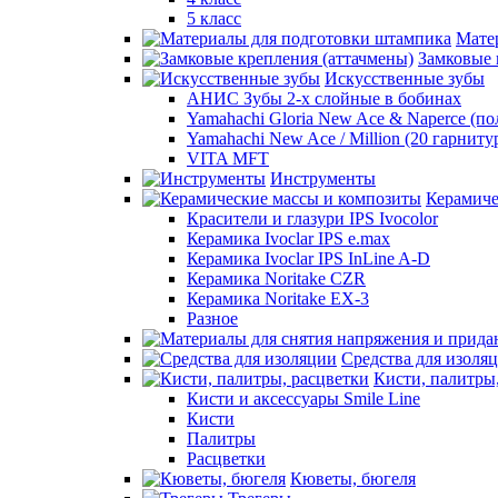
5 класс
Мате
Замковые 
Искусственные зубы
АНИС Зубы 2-х слойные в бобинах
Yamahachi Gloria New Ace & Naperce (п
Yamahachi New Ace / Million (20 гарниту
VITA MFT
Инструменты
Керамиче
Красители и глазури IPS Ivocolor
Керамика Ivoclar IPS e.max
Керамика Ivoclar IPS InLine A-D
Керамика Noritake CZR
Керамика Noritake EX-3
Разное
Средства для изоля
Кисти, палитры
Кисти и аксессуары Smile Line
Кисти
Палитры
Расцветки
Кюветы, бюгеля