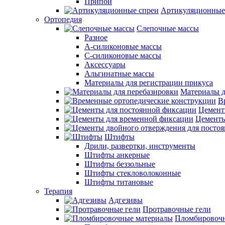
Припои
Артикуляционные
Ортопедия
Слепочные массы
Разное
А-силиконовые массы
С-силиконовые массы
Аксессуары
Альгинатные массы
Материалы для регистрации прикуса
Материалы д
В
Цемент
Цементы
Штифты
Дрили, развертки, инструменты
Штифты анкерные
Штифты беззольные
Штифты стекловолоконные
Штифты титановые
Терапия
Адгезивы
Протравочные гели
Пломбировочн