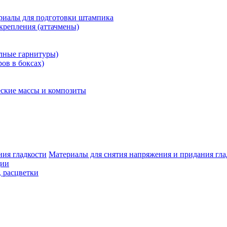
риалы для подготовки штампика
крепления (аттачмены)
олные гарнитуры)
ров в боксах)
ские массы и композиты
Материалы для снятия напряжения и придания гла
ции
, расцветки