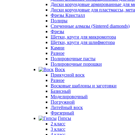
Диски корундовые армированные для м
Диски корундовые для пластмассы, мет
Фрезы Кристалл
Полиры
Спеченные алмазы (Sintered diamonds)
Фрезы
Щетки, круги для микромотора
Щетки, круги для шлифмотора
Камни
Разное
Полировочные пасты
Полировочные порошки
Воск
Прикусной воск
Разное
Восковые шаблоны и заготовки
Базисный
Моделировочный
Погружной
Литейный воск
Фрезерный
Гипсы
2 класс
3 класс
4 класс