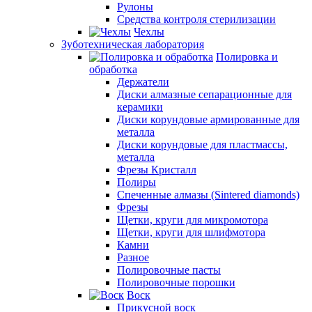
Рулоны
Средства контроля стерилизации
Чехлы
Зуботехническая лаборатория
Полировка и
обработка
Держатели
Диски алмазные сепарационные для
керамики
Диски корундовые армированные для
металла
Диски корундовые для пластмассы,
металла
Фрезы Кристалл
Полиры
Спеченные алмазы (Sintered diamonds)
Фрезы
Щетки, круги для микромотора
Щетки, круги для шлифмотора
Камни
Разное
Полировочные пасты
Полировочные порошки
Воск
Прикусной воск