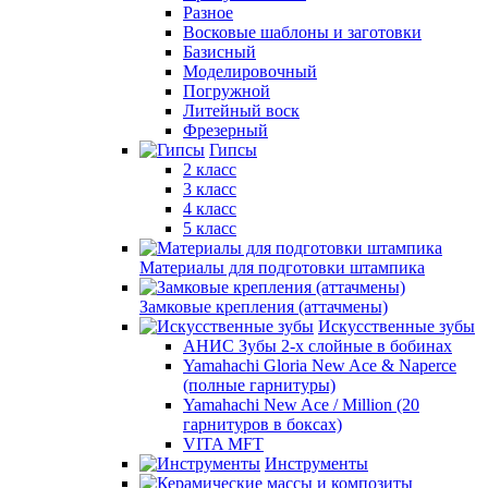
Разное
Восковые шаблоны и заготовки
Базисный
Моделировочный
Погружной
Литейный воск
Фрезерный
Гипсы
2 класс
3 класс
4 класс
5 класс
Материалы для подготовки штампика
Замковые крепления (аттачмены)
Искусственные зубы
АНИС Зубы 2-х слойные в бобинах
Yamahachi Gloria New Ace & Naperce
(полные гарнитуры)
Yamahachi New Ace / Million (20
гарнитуров в боксах)
VITA MFT
Инструменты