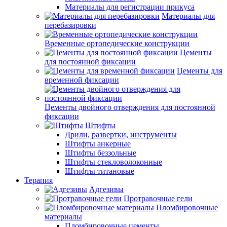
Материалы для регистрации прикуса
Материалы для
перебазировки
Временные ортопедические конструкции
Цементы
для постоянной фиксации
Цементы для
временной фиксации
Цементы двойного отверждения для постоянной
фиксации
Штифты
Дрили, развертки, инструменты
Штифты анкерные
Штифты беззольные
Штифты стекловолоконные
Штифты титановые
Терапия
Адгезивы
Протравочные гели
Пломбировочные
материалы
Пломбировочные цементы