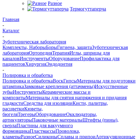
Разное
Термогуттаперча
Главная
-
Каталог
-
Зуботехническая лаборатория
Комплекты, Наборы
Боры
Гигиена, защита
Зуботехническая
лаборатория
Ортопедия
Терапия
Иглы, шприцы для
каналов
Инструменты
Оборудование
Профилактика для
пациентов
Хирургия
Эндодонтия
-
Полировка и обработка
Полировка и обработка
Воск
Гипсы
Материалы для подготовки
штампика
Замковые крепления (аттачмены)
Искусственные
зубы
Инструменты
Керамические массы и
композиты
Материалы для снятия напряжения и придания
гладкости
Средства для изоляции
Кисти, палитры,
расцветки
Кюветы,
бюгеля
Трегеры
Оборудование
Окклюдаторы,
артикуляторы
Паковочные материалы
Штифты (пины),
сверла
Пластины для вакуумного
формовщика
Пластмассы
Проволока,
кламеры
Разное
Силиконы
Сплавы и припои
Артикуляционные