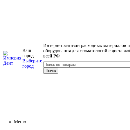
Интернет-магазин расходных материалов и
Ваш
оборудования для стоматологий с доставко
город
всей РФ
Выберите
город
Меню