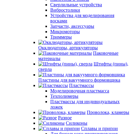
Сверлильные устройства
Вибростолики
Устройства для моделирования
восками
Запчасти, аксессуары
Микромоторы
Триммеры
Окклюдаторы, артикуляторы
Паковочные
материалы
Штифты (пины),
сверла
Пластины для вакуумного формовщика
Пластмассы
Моделировочная пластмасса
Техполимеры
Пластмассы для индивидуальных
ложек
Проволока, кламеры
Разное
Силиконы
Сплавы и припои
Для бюгельного протезирования