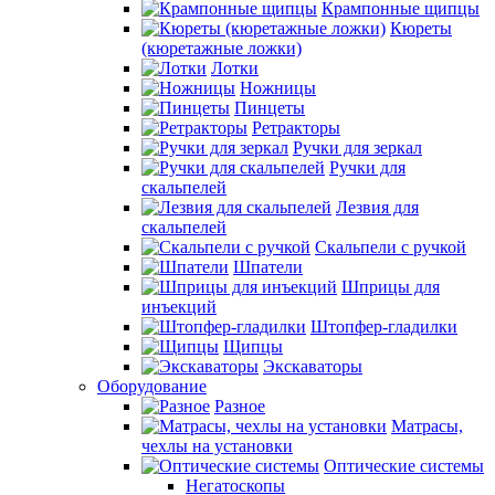
Крампонные щипцы
Кюреты
(кюретажные ложки)
Лотки
Ножницы
Пинцеты
Ретракторы
Ручки для зеркал
Ручки для
скальпелей
Лезвия для
скальпелей
Скальпели с ручкой
Шпатели
Шприцы для
инъекций
Штопфер-гладилки
Щипцы
Экскаваторы
Оборудование
Разное
Матрасы,
чехлы на установки
Оптические системы
Негатоскопы