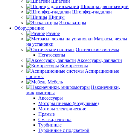
Шпатели
Шприцы для инъекций
Штопфер-гладилки
Щипцы
Экскаваторы
Оборудование
Разное
Матрасы, чехлы
на установки
Оптические системы
Негатоскопы
Аксессуары, запчасти
Компрессоры
Аспирационные
системы
Мебель
Наконечники,
микромоторы
Аксессуары
Моторы пневмо (воздушные)
Моторы электрические
Прямые
Смазка, очистка
Турбинные
Турбинные с подсветкой