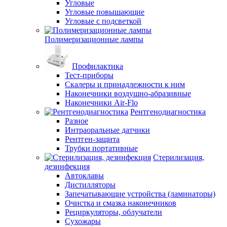
Угловые
Угловые повышающие
Угловые с подсветкой
Полимеризационные лампы
Профилактика
Тест-приборы
Скалеры и принадлежности к ним
Наконечники воздушно-абразивные
Наконечники Air-Flo
Рентгенодиагностика
Разное
Интраоральные датчики
Рентген-защита
Трубки портативные
Стерилизация,
дезинфекция
Автоклавы
Дистилляторы
Запечатывающие устройства (ламинаторы)
Очистка и смазка наконечников
Рециркуляторы, облучатели
Сухожары