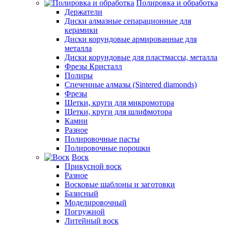
Полировка и обработка
Держатели
Диски алмазные сепарационные для
керамики
Диски корундовые армированные для
металла
Диски корундовые для пластмассы, металла
Фрезы Кристалл
Полиры
Спеченные алмазы (Sintered diamonds)
Фрезы
Щетки, круги для микромотора
Щетки, круги для шлифмотора
Камни
Разное
Полировочные пасты
Полировочные порошки
Воск
Прикусной воск
Разное
Восковые шаблоны и заготовки
Базисный
Моделировочный
Погружной
Литейный воск