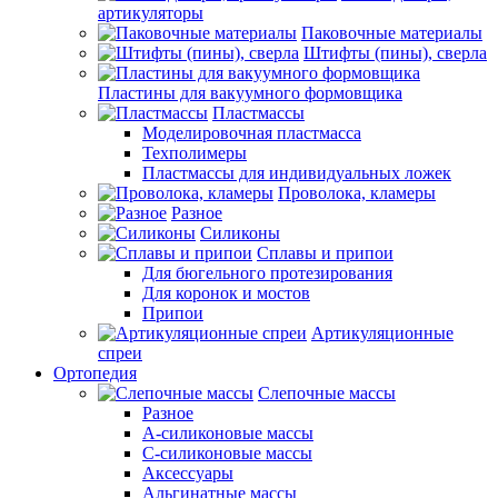
артикуляторы
Паковочные материалы
Штифты (пины), сверла
Пластины для вакуумного формовщика
Пластмассы
Моделировочная пластмасса
Техполимеры
Пластмассы для индивидуальных ложек
Проволока, кламеры
Разное
Силиконы
Сплавы и припои
Для бюгельного протезирования
Для коронок и мостов
Припои
Артикуляционные
спреи
Ортопедия
Слепочные массы
Разное
А-силиконовые массы
С-силиконовые массы
Аксессуары
Альгинатные массы