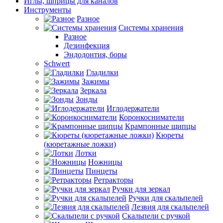
Иглы, шприцы для каналов
Инструменты
Разное
Системы хранения
Разное
Дезинфекция
Эндодонтия, боры
Schwert
Гладилки
Зажимы
Зеркала
Зонды
Иглодержатели
Коронкосниматели
Крампонные щипцы
Кюреты
(кюретажные ложки)
Лотки
Ножницы
Пинцеты
Ретракторы
Ручки для зеркал
Ручки для скальпелей
Лезвия для скальпелей
Скальпели с ручкой