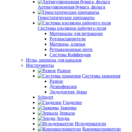
Артикуляционная бумага, фольга
Гемостатические препараты
Системы изоляции рабочего поля
Материалы для ретракции
Роторасширители
Матрицы, клинья
Ретракционные нити
Система Коффердам
Иглы, шприцы для каналов
Инструменты
Разное
Системы хранения
Разное
Дезинфекция
Эндодонтия, боры
Schwert
Гладилки
Зажимы
Зеркала
Зонды
Иглодержатели
Коронкосниматели