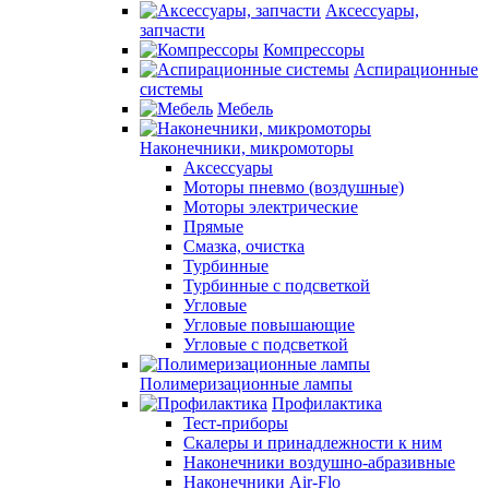
Аксессуары,
запчасти
Компрессоры
Аспирационные
системы
Мебель
Наконечники, микромоторы
Аксессуары
Моторы пневмо (воздушные)
Моторы электрические
Прямые
Смазка, очистка
Турбинные
Турбинные с подсветкой
Угловые
Угловые повышающие
Угловые с подсветкой
Полимеризационные лампы
Профилактика
Тест-приборы
Скалеры и принадлежности к ним
Наконечники воздушно-абразивные
Наконечники Air-Flo