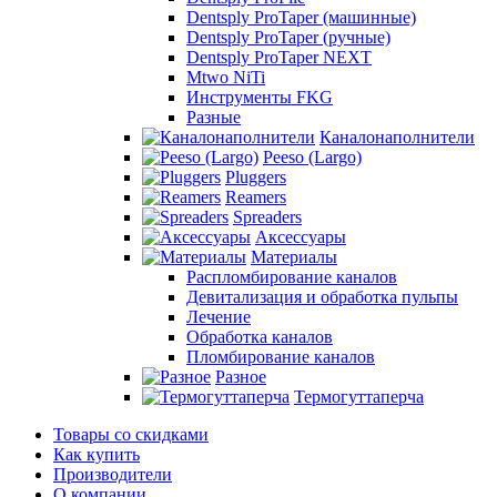
Dentsply ProTaper (машинные)
Dentsply ProTaper (ручные)
Dentsply ProTaper NEXT
Mtwo NiTi
Инструменты FKG
Разные
Каналонаполнители
Peeso (Largo)
Pluggers
Reamers
Spreaders
Аксессуары
Материалы
Распломбирование каналов
Девитализация и обработка пульпы
Лечение
Обработка каналов
Пломбирование каналов
Разное
Термогуттаперча
Товары со скидками
Как купить
Производители
О компании