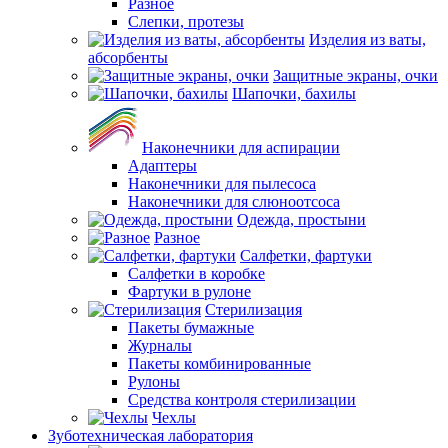
Разное
Слепки, протезы
Изделия из ваты,
абсорбенты
Защитные экраны, очки
Шапочки, бахилы
Наконечники для аспирации
Адаптеры
Наконечники для пылесоса
Наконечники для слюноотсоса
Одежда, простыни
Разное
Салфетки, фартуки
Салфетки в коробке
Фартуки в рулоне
Стерилизация
Пакеты бумажные
Журналы
Пакеты комбинированные
Рулоны
Средства контроля стерилизации
Чехлы
Зуботехническая лаборатория