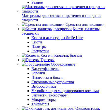
Разное
Материалы для снятия напряжения и придания
гладкости
Средства для изоляции
Кисти, палитры,
расцветки
Кисти и аксессуары Smile Line
Кисти
Палитры
Расцветки
Кюветы, бюгеля
Трегеры
Оборудование
Вакуумформеры
Горелки
Пылесосы и боксы
Сверлильные устройства
Вибростолики
Устройства для моделирования восками
Запчасти, аксессуары
Микромоторы
Триммеры
Окклюдаторы,