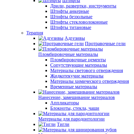
Штифты
Дрили, развертки, инструменты
Штифты анкерные
Штифты беззольные
Штифты стекловолоконные
Штифты титановые
Терапия
Адгезивы
Протравочные гели
Пломбировочные материалы
Пломбировочные цементы
Сопутствующие материалы
Материалы светового отверждения
Жидкотекучие материалы
Материалы химического отверждения
Временные материалы
Нанесение, замешивание материалов
Аппликаторы
Блокноты, стекла, чаши
Материалы для пародонтологии
Тигли