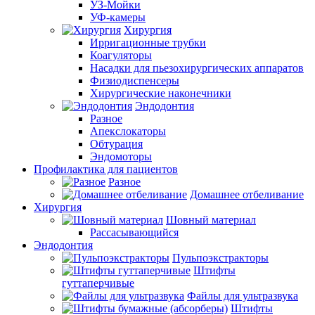
УЗ-Мойки
УФ-камеры
Хирургия
Ирригационные трубки
Коагуляторы
Насадки для пьезохирургических аппаратов
Физиодиспенсеры
Хирургические наконечники
Эндодонтия
Разное
Апекслокаторы
Обтурация
Эндомоторы
Профилактика для пациентов
Разное
Домашнее отбеливание
Хирургия
Шовный материал
Рассасывающийся
Эндодонтия
Пульпоэкстракторы
Штифты
гуттаперчивые
Файлы для ультразвука
Штифты