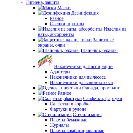
Гигиена, защита
Маски
Дезинфекция
Разное
Слепки, протезы
Изделия из
ваты, абсорбенты
Защитные
экраны, очки
Шапочки, бахилы
Наконечники для аспирации
Адаптеры
Наконечники для пылесоса
Наконечники для слюноотсоса
Одежда, простыни
Разное
Салфетки, фартуки
Салфетки в коробке
Фартуки в рулоне
Стерилизация
Пакеты бумажные
Журналы
Пакеты комбинированные