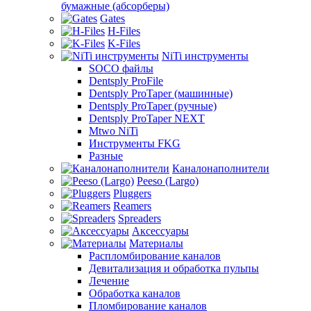
бумажные (абсорберы)
Gates
H-Files
K-Files
NiTi инструменты
SOCO файлы
Dentsply ProFile
Dentsply ProTaper (машинные)
Dentsply ProTaper (ручные)
Dentsply ProTaper NEXT
Mtwo NiTi
Инструменты FKG
Разные
Каналонаполнители
Peeso (Largo)
Pluggers
Reamers
Spreaders
Аксессуары
Материалы
Распломбирование каналов
Девитализация и обработка пульпы
Лечение
Обработка каналов
Пломбирование каналов