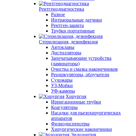
Рентгенодиагностика
Разное
Интраоральные датчики
Рентген-защита
Трубки портативные
Стерилизация, дезинфекция
Автоклавы
Дистилляторы
Запечатывающие устройства
(ламинаторы)
Очистка и смазка наконечников
Рециркуляторы, облучатели
Сухожары
УЗ-Мойки
УФ-камеры
Хирургия
Ирригационные трубки
Коагуляторы
Насадки для пьезохирургических
аппаратов
Физиодиспенсеры
Хирургические наконечники
Эндодонтия