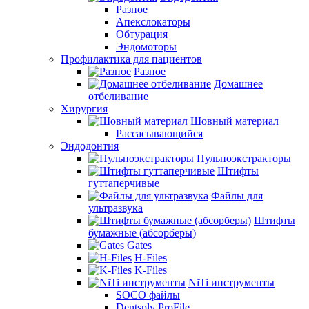
Разное
Апекслокаторы
Обтурация
Эндомоторы
Профилактика для пациентов
Разное
Домашнее
отбеливание
Хирургия
Шовный материал
Рассасывающийся
Эндодонтия
Пульпоэкстракторы
Штифты
гуттаперчивые
Файлы для
ультразвука
Штифты
бумажные (абсорберы)
Gates
H-Files
K-Files
NiTi инструменты
SOCO файлы
Dentsply ProFile