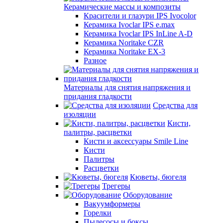
Керамические массы и композиты
Красители и глазури IPS Ivocolor
Керамика Ivoclar IPS e.max
Керамика Ivoclar IPS InLine A-D
Керамика Noritake CZR
Керамика Noritake EX-3
Разное
Материалы для снятия напряжения и
придания гладкости
Средства для
изоляции
Кисти,
палитры, расцветки
Кисти и аксессуары Smile Line
Кисти
Палитры
Расцветки
Кюветы, бюгеля
Трегеры
Оборудование
Вакуумформеры
Горелки
Пылесосы и боксы