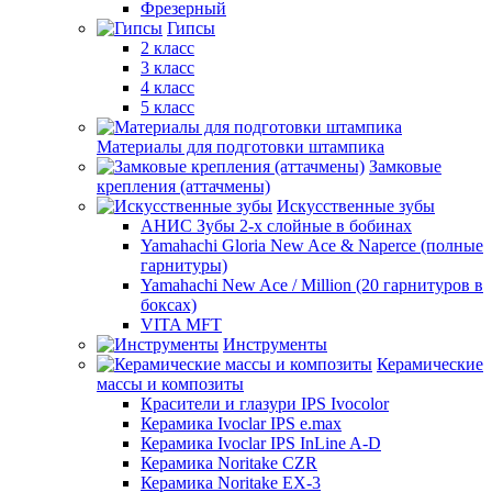
Фрезерный
Гипсы
2 класс
3 класс
4 класс
5 класс
Материалы для подготовки штампика
Замковые
крепления (аттачмены)
Искусственные зубы
АНИС Зубы 2-х слойные в бобинах
Yamahachi Gloria New Ace & Naperce (полные
гарнитуры)
Yamahachi New Ace / Million (20 гарнитуров в
боксах)
VITA MFT
Инструменты
Керамические
массы и композиты
Красители и глазури IPS Ivocolor
Керамика Ivoclar IPS e.max
Керамика Ivoclar IPS InLine A-D
Керамика Noritake CZR
Керамика Noritake EX-3