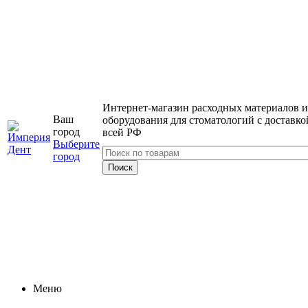
Интернет-магазин расходных материалов и
Ваш
оборудования для стоматологий с доставко
город
всей РФ
Выберите
город
Меню