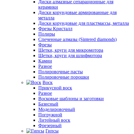
Диски алмазные сепарационные для
керамики
Диски корундовые армированные для
металла
Диски корундовые для пластмассы, металла
Фрезы Кристалл
Полиры
Спеченные алмазы (Sintered diamonds)
Фрезы
Щетки, круги для микромотора
Щетки, круги для шлифмотора
Камни
Разное
Полировочные пасты
Полировочные порошки
Воск
Прикусной воск
Разное
Восковые шаблоны и заготовки
Базисный
Моделировочный
Погружной
Литейный воск
Фрезерный
Гипсы