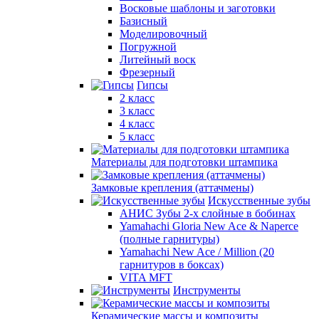
Восковые шаблоны и заготовки
Базисный
Моделировочный
Погружной
Литейный воск
Фрезерный
Гипсы
2 класс
3 класс
4 класс
5 класс
Материалы для подготовки штампика
Замковые крепления (аттачмены)
Искусственные зубы
АНИС Зубы 2-х слойные в бобинах
Yamahachi Gloria New Ace & Naperce
(полные гарнитуры)
Yamahachi New Ace / Million (20
гарнитуров в боксах)
VITA MFT
Инструменты
Керамические массы и композиты