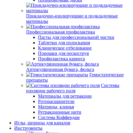
Прокладочно-изолирующие и подкладочные
материалы
Профессиональная профилактика
Пасты для профессиональной чистки
Таблетки для полоскания
Клиническое отбеливание
Порошки для пескоструя
Профилактика кариеса
Артикуляционная бумага, фольга
Гемостатические
препараты
Системы
изоляции рабочего поля
Материалы для ретракции
Роторасширители
Матрицы, клинья
Ретракционные нити
Система Коффердам
Иглы, шприцы для каналов
Инструменты