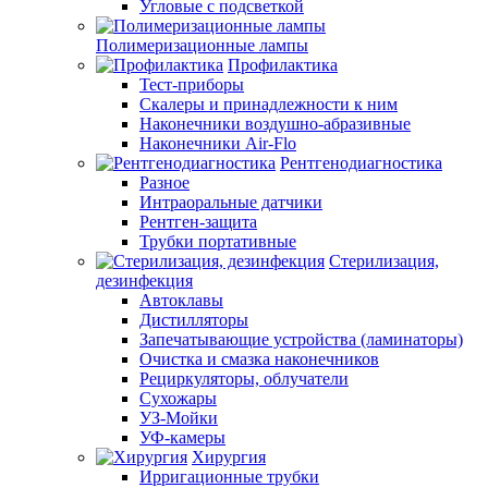
Угловые с подсветкой
Полимеризационные лампы
Профилактика
Тест-приборы
Скалеры и принадлежности к ним
Наконечники воздушно-абразивные
Наконечники Air-Flo
Рентгенодиагностика
Разное
Интраоральные датчики
Рентген-защита
Трубки портативные
Стерилизация,
дезинфекция
Автоклавы
Дистилляторы
Запечатывающие устройства (ламинаторы)
Очистка и смазка наконечников
Рециркуляторы, облучатели
Сухожары
УЗ-Мойки
УФ-камеры
Хирургия
Ирригационные трубки