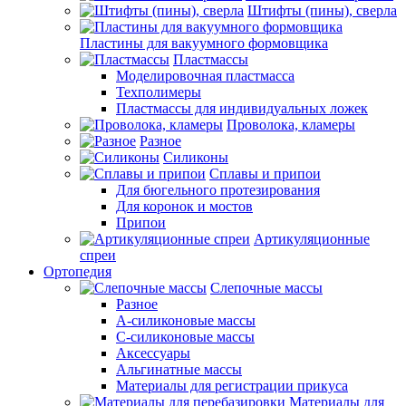
Штифты (пины), сверла
Пластины для вакуумного формовщика
Пластмассы
Моделировочная пластмасса
Техполимеры
Пластмассы для индивидуальных ложек
Проволока, кламеры
Разное
Силиконы
Сплавы и припои
Для бюгельного протезирования
Для коронок и мостов
Припои
Артикуляционные
спреи
Ортопедия
Слепочные массы
Разное
А-силиконовые массы
С-силиконовые массы
Аксессуары
Альгинатные массы
Материалы для регистрации прикуса
Материалы для