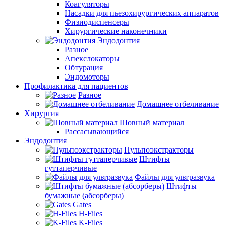
Коагуляторы
Насадки для пьезохирургических аппаратов
Физиодиспенсеры
Хирургические наконечники
Эндодонтия
Разное
Апекслокаторы
Обтурация
Эндомоторы
Профилактика для пациентов
Разное
Домашнее отбеливание
Хирургия
Шовный материал
Рассасывающийся
Эндодонтия
Пульпоэкстракторы
Штифты
гуттаперчивые
Файлы для ультразвука
Штифты
бумажные (абсорберы)
Gates
H-Files
K-Files