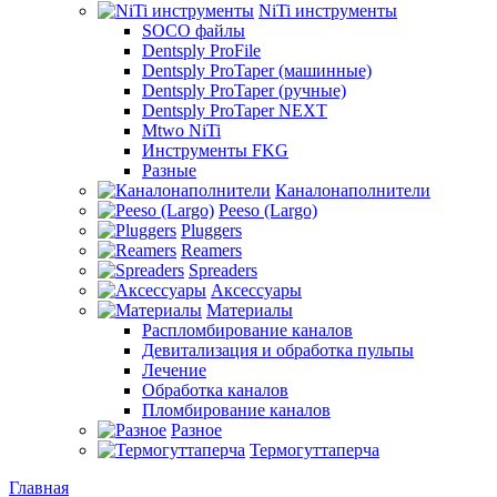
NiTi инструменты
SOCO файлы
Dentsply ProFile
Dentsply ProTaper (машинные)
Dentsply ProTaper (ручные)
Dentsply ProTaper NEXT
Mtwo NiTi
Инструменты FKG
Разные
Каналонаполнители
Peeso (Largo)
Pluggers
Reamers
Spreaders
Аксессуары
Материалы
Распломбирование каналов
Девитализация и обработка пульпы
Лечение
Обработка каналов
Пломбирование каналов
Разное
Термогуттаперча
Главная