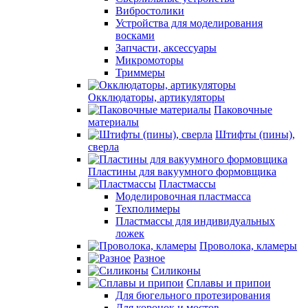
Вибростолики
Устройства для моделирования
восками
Запчасти, аксессуары
Микромоторы
Триммеры
Окклюдаторы, артикуляторы
Паковочные
материалы
Штифты (пины),
сверла
Пластины для вакуумного формовщика
Пластмассы
Моделировочная пластмасса
Техполимеры
Пластмассы для индивидуальных
ложек
Проволока, кламеры
Разное
Силиконы
Сплавы и припои
Для бюгельного протезирования
Для коронок и мостов