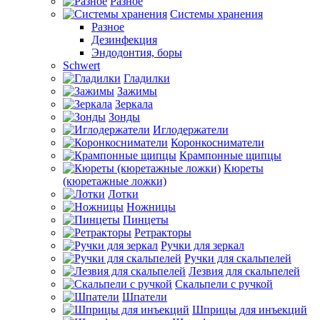
Разное
Системы хранения
Разное
Дезинфекция
Эндодонтия, боры
Schwert
Гладилки
Зажимы
Зеркала
Зонды
Иглодержатели
Коронкосниматели
Крампонные щипцы
Кюреты
(кюретажные ложки)
Лотки
Ножницы
Пинцеты
Ретракторы
Ручки для зеркал
Ручки для скальпелей
Лезвия для скальпелей
Скальпели с ручкой
Шпатели
Шприцы для инъекций