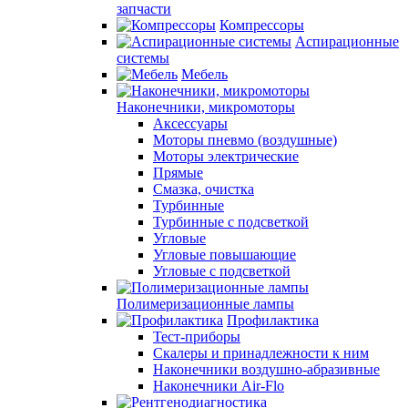
запчасти
Компрессоры
Аспирационные
системы
Мебель
Наконечники, микромоторы
Аксессуары
Моторы пневмо (воздушные)
Моторы электрические
Прямые
Смазка, очистка
Турбинные
Турбинные с подсветкой
Угловые
Угловые повышающие
Угловые с подсветкой
Полимеризационные лампы
Профилактика
Тест-приборы
Скалеры и принадлежности к ним
Наконечники воздушно-абразивные
Наконечники Air-Flo