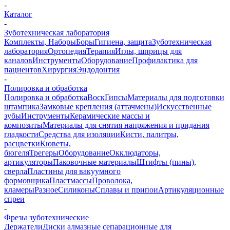
-
Каталог
-
Зуботехническая лаборатория
Комплекты, Наборы
Боры
Гигиена, защита
Зуботехническая
лаборатория
Ортопедия
Терапия
Иглы, шприцы для
каналов
Инструменты
Оборудование
Профилактика для
пациентов
Хирургия
Эндодонтия
-
Полировка и обработка
Полировка и обработка
Воск
Гипсы
Материалы для подготовки
штампика
Замковые крепления (аттачмены)
Искусственные
зубы
Инструменты
Керамические массы и
композиты
Материалы для снятия напряжения и придания
гладкости
Средства для изоляции
Кисти, палитры,
расцветки
Кюветы,
бюгеля
Трегеры
Оборудование
Окклюдаторы,
артикуляторы
Паковочные материалы
Штифты (пины),
сверла
Пластины для вакуумного
формовщика
Пластмассы
Проволока,
кламеры
Разное
Силиконы
Сплавы и припои
Артикуляционные
спреи
-
Фрезы зуботехнические
Держатели
Диски алмазные сепарационные для