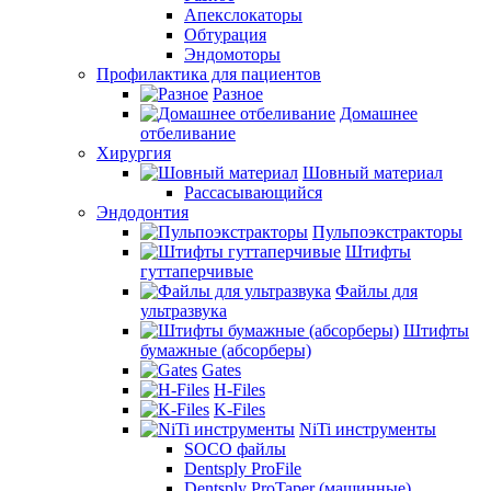
Апекслокаторы
Обтурация
Эндомоторы
Профилактика для пациентов
Разное
Домашнее
отбеливание
Хирургия
Шовный материал
Рассасывающийся
Эндодонтия
Пульпоэкстракторы
Штифты
гуттаперчивые
Файлы для
ультразвука
Штифты
бумажные (абсорберы)
Gates
H-Files
K-Files
NiTi инструменты
SOCO файлы
Dentsply ProFile
Dentsply ProTaper (машинные)