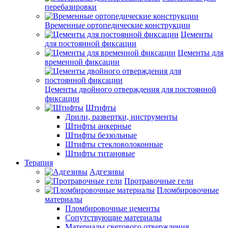
перебазировки
Временные ортопедические конструкции
Цементы
для постоянной фиксации
Цементы для
временной фиксации
Цементы двойного отверждения для постоянной
фиксации
Штифты
Дрили, развертки, инструменты
Штифты анкерные
Штифты беззольные
Штифты стекловолоконные
Штифты титановые
Терапия
Адгезивы
Протравочные гели
Пломбировочные
материалы
Пломбировочные цементы
Сопутствующие материалы
Материалы светового отверждения