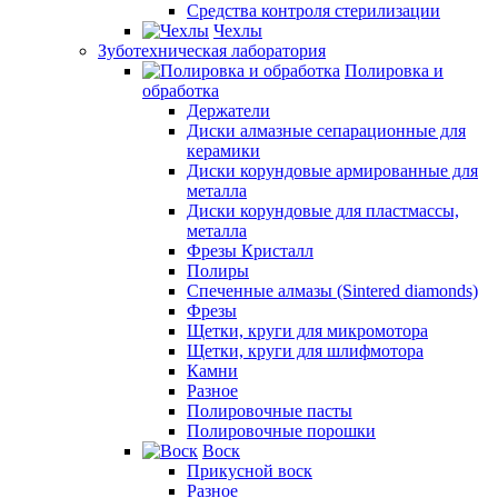
Средства контроля стерилизации
Чехлы
Зуботехническая лаборатория
Полировка и
обработка
Держатели
Диски алмазные сепарационные для
керамики
Диски корундовые армированные для
металла
Диски корундовые для пластмассы,
металла
Фрезы Кристалл
Полиры
Спеченные алмазы (Sintered diamonds)
Фрезы
Щетки, круги для микромотора
Щетки, круги для шлифмотора
Камни
Разное
Полировочные пасты
Полировочные порошки
Воск
Прикусной воск
Разное