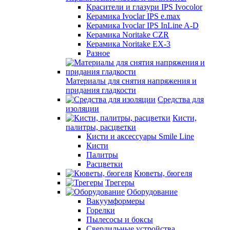
Красители и глазури IPS Ivocolor
Керамика Ivoclar IPS e.max
Керамика Ivoclar IPS InLine A-D
Керамика Noritake CZR
Керамика Noritake EX-3
Разное
Материалы для снятия напряжения и
придания гладкости
Средства для
изоляции
Кисти,
палитры, расцветки
Кисти и аксессуары Smile Line
Кисти
Палитры
Расцветки
Кюветы, бюгеля
Трегеры
Оборудование
Вакуумформеры
Горелки
Пылесосы и боксы
Сверлильные устройства