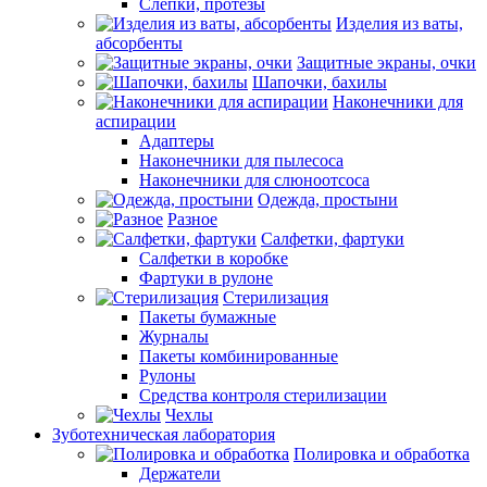
Слепки, протезы
Изделия из ваты,
абсорбенты
Защитные экраны, очки
Шапочки, бахилы
Наконечники для
аспирации
Адаптеры
Наконечники для пылесоса
Наконечники для слюноотсоса
Одежда, простыни
Разное
Салфетки, фартуки
Салфетки в коробке
Фартуки в рулоне
Стерилизация
Пакеты бумажные
Журналы
Пакеты комбинированные
Рулоны
Средства контроля стерилизации
Чехлы
Зуботехническая лаборатория
Полировка и обработка
Держатели