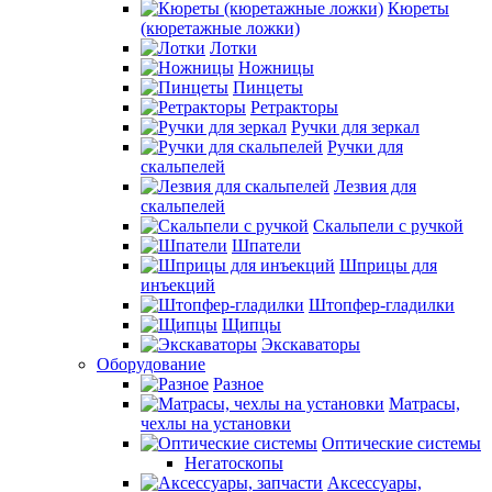
Кюреты
(кюретажные ложки)
Лотки
Ножницы
Пинцеты
Ретракторы
Ручки для зеркал
Ручки для
скальпелей
Лезвия для
скальпелей
Скальпели с ручкой
Шпатели
Шприцы для
инъекций
Штопфер-гладилки
Щипцы
Экскаваторы
Оборудование
Разное
Матрасы,
чехлы на установки
Оптические системы
Негатоскопы
Аксессуары,