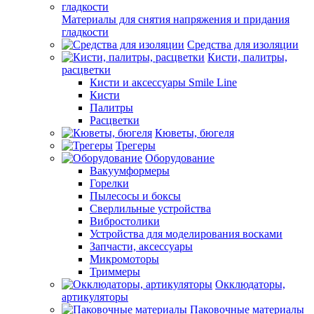
Материалы для снятия напряжения и придания
гладкости
Средства для изоляции
Кисти, палитры,
расцветки
Кисти и аксессуары Smile Line
Кисти
Палитры
Расцветки
Кюветы, бюгеля
Трегеры
Оборудование
Вакуумформеры
Горелки
Пылесосы и боксы
Сверлильные устройства
Вибростолики
Устройства для моделирования восками
Запчасти, аксессуары
Микромоторы
Триммеры
Окклюдаторы,
артикуляторы
Паковочные материалы