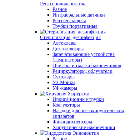
Рентгенодиагностика
Разное
Интраоральные датчики
Рентген-защита
Трубки портативные
Стерилизация, дезинфекция
Автоклавы
Дистилляторы
Запечатывающие устройства
(ламинаторы)
Очистка и смазка наконечников
Рециркуляторы, облучатели
Сухожары
УЗ-Мойки
УФ-камеры
Хирургия
Ирригационные трубки
Коагуляторы
Насадки для пьезохирургических
аппаратов
Физиодиспенсеры
Хирургические наконечники
Эндодонтия
Разное