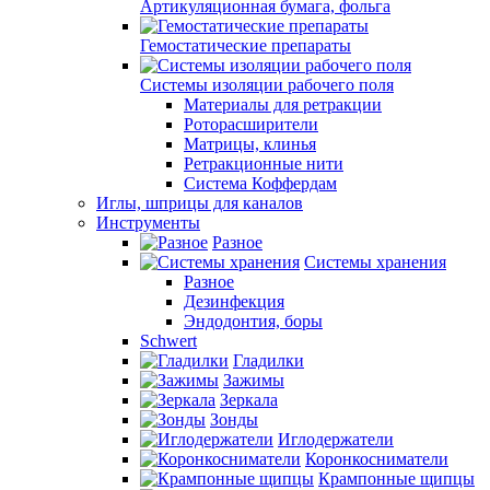
Артикуляционная бумага, фольга
Гемостатические препараты
Системы изоляции рабочего поля
Материалы для ретракции
Роторасширители
Матрицы, клинья
Ретракционные нити
Система Коффердам
Иглы, шприцы для каналов
Инструменты
Разное
Системы хранения
Разное
Дезинфекция
Эндодонтия, боры
Schwert
Гладилки
Зажимы
Зеркала
Зонды
Иглодержатели
Коронкосниматели
Крампонные щипцы