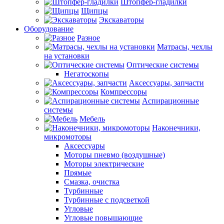
Штопфер-гладилки
Щипцы
Экскаваторы
Оборудование
Разное
Матрасы, чехлы
на установки
Оптические системы
Негатоскопы
Аксессуары, запчасти
Компрессоры
Аспирационные
системы
Мебель
Наконечники,
микромоторы
Аксессуары
Моторы пневмо (воздушные)
Моторы электрические
Прямые
Смазка, очистка
Турбинные
Турбинные с подсветкой
Угловые
Угловые повышающие