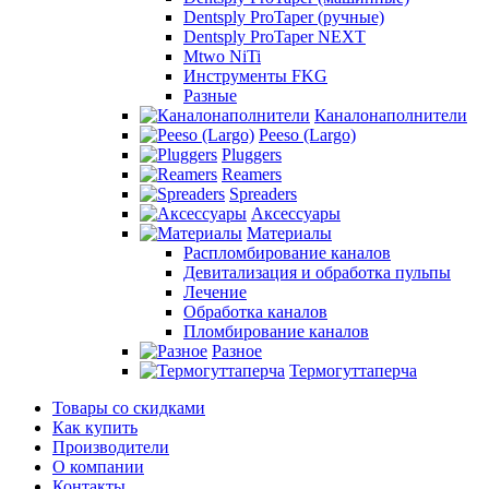
Dentsply ProTaper (ручные)
Dentsply ProTaper NEXT
Mtwo NiTi
Инструменты FKG
Разные
Каналонаполнители
Peeso (Largo)
Pluggers
Reamers
Spreaders
Аксессуары
Материалы
Распломбирование каналов
Девитализация и обработка пульпы
Лечение
Обработка каналов
Пломбирование каналов
Разное
Термогуттаперча
Товары со скидками
Как купить
Производители
О компании
Контакты