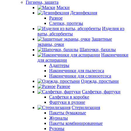
Гигиена, защита
Маски
Дезинфекция
Разное
Слепки, протезы
Изделия из
ваты, абсорбенты
Защитные
экраны, очки
Шапочки, бахилы
Наконечники
для аспирации
Адаптеры
Наконечники для пылесоса
Наконечники для слюноотсоса
Одежда, простыни
Разное
Салфетки, фартуки
Салфетки в коробке
Фартуки в рулоне
Стерилизация
Пакеты бумажные
Журналы
Пакеты комбинированные
Рулоны