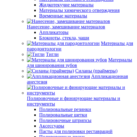
Жидкотекучие материалы
Материалы химического отверждения
Временные материалы
Нанесение, замешивание материалов
Аппликаторы
Блокноты, стекла, чаши
Материалы для
пародонтологии
Тигли
Материалы
для шинирования зубов
Силаны (праймеры)
Аппликационная
анестезия
Полировочные и финирующие материалы и
инструменты
Полировальные резинки
Полировальные щетки
Полировочные штрипсы
Аксессуары
Пасты для полировки реставраций
Полировочные диски