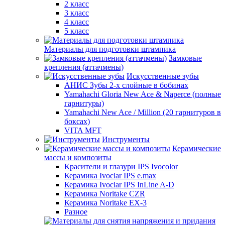
2 класс
3 класс
4 класс
5 класс
Материалы для подготовки штампика
Замковые
крепления (аттачмены)
Искусственные зубы
АНИС Зубы 2-х слойные в бобинах
Yamahachi Gloria New Ace & Naperce (полные
гарнитуры)
Yamahachi New Ace / Million (20 гарнитуров в
боксах)
VITA MFT
Инструменты
Керамические
массы и композиты
Красители и глазури IPS Ivocolor
Керамика Ivoclar IPS e.max
Керамика Ivoclar IPS InLine A-D
Керамика Noritake CZR
Керамика Noritake EX-3
Разное