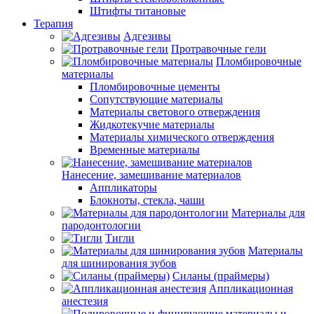
Штифты титановые
Терапия
Адгезивы
Протравочные гели
Пломбировочные
материалы
Пломбировочные цементы
Сопутствующие материалы
Материалы светового отверждения
Жидкотекучие материалы
Материалы химического отверждения
Временные материалы
Нанесение, замешивание материалов
Аппликаторы
Блокноты, стекла, чаши
Материалы для
пародонтологии
Тигли
Материалы
для шинирования зубов
Силаны (праймеры)
Аппликационная
анестезия