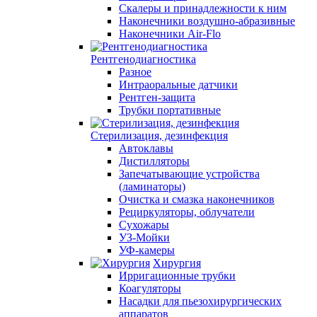
Скалеры и принадлежности к ним
Наконечники воздушно-абразивные
Наконечники Air-Flo
Рентгенодиагностика
Разное
Интраоральные датчики
Рентген-защита
Трубки портативные
Стерилизация, дезинфекция
Автоклавы
Дистилляторы
Запечатывающие устройства
(ламинаторы)
Очистка и смазка наконечников
Рециркуляторы, облучатели
Сухожары
УЗ-Мойки
УФ-камеры
Хирургия
Ирригационные трубки
Коагуляторы
Насадки для пьезохирургических
аппаратов