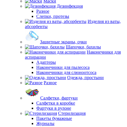
Маски
Дезинфекция
Разное
Слепки, протезы
Изделия из ваты,
абсорбенты
Защитные экраны, очки
Шапочки, бахилы
Наконечники для
аспирации
Адаптеры
Наконечники для пылесоса
Наконечники для слюноотсоса
Одежда, простыни
Разное
Салфетки, фартуки
Салфетки в коробке
Фартуки в рулоне
Стерилизация
Пакеты бумажные
Журналы