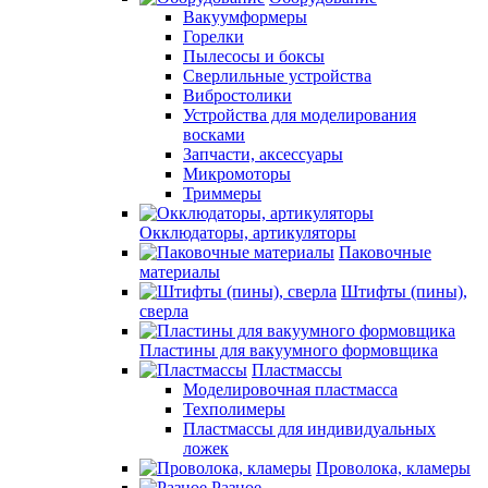
Вакуумформеры
Горелки
Пылесосы и боксы
Сверлильные устройства
Вибростолики
Устройства для моделирования
восками
Запчасти, аксессуары
Микромоторы
Триммеры
Окклюдаторы, артикуляторы
Паковочные
материалы
Штифты (пины),
сверла
Пластины для вакуумного формовщика
Пластмассы
Моделировочная пластмасса
Техполимеры
Пластмассы для индивидуальных
ложек
Проволока, кламеры
Разное