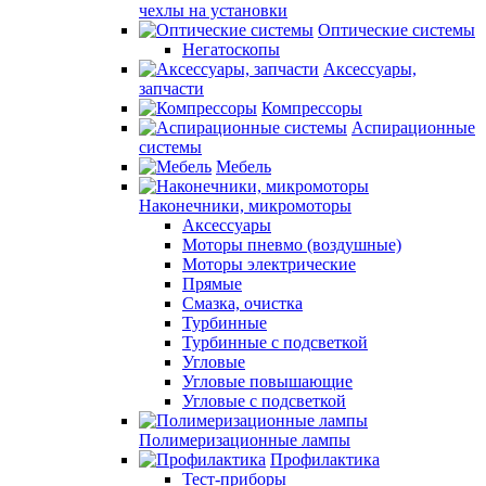
чехлы на установки
Оптические системы
Негатоскопы
Аксессуары,
запчасти
Компрессоры
Аспирационные
системы
Мебель
Наконечники, микромоторы
Аксессуары
Моторы пневмо (воздушные)
Моторы электрические
Прямые
Смазка, очистка
Турбинные
Турбинные с подсветкой
Угловые
Угловые повышающие
Угловые с подсветкой
Полимеризационные лампы
Профилактика
Тест-приборы