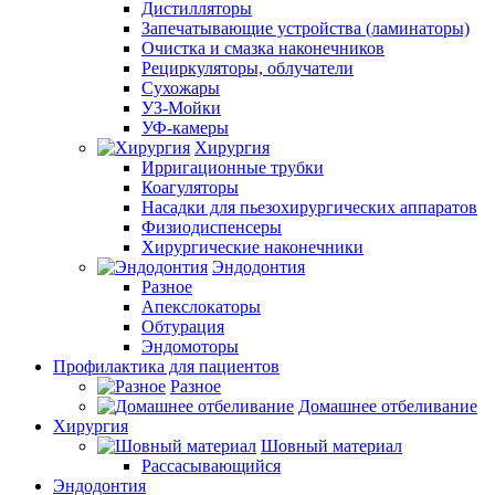
Дистилляторы
Запечатывающие устройства (ламинаторы)
Очистка и смазка наконечников
Рециркуляторы, облучатели
Сухожары
УЗ-Мойки
УФ-камеры
Хирургия
Ирригационные трубки
Коагуляторы
Насадки для пьезохирургических аппаратов
Физиодиспенсеры
Хирургические наконечники
Эндодонтия
Разное
Апекслокаторы
Обтурация
Эндомоторы
Профилактика для пациентов
Разное
Домашнее отбеливание
Хирургия
Шовный материал
Рассасывающийся
Эндодонтия