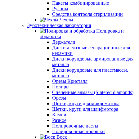
Пакеты комбинированные
Рулоны
Средства контроля стерилизации
Чехлы
Зуботехническая лаборатория
Полировка и
обработка
Держатели
Диски алмазные сепарационные для
керамики
Диски корундовые армированные для
металла
Диски корундовые для пластмассы,
металла
Фрезы Кристалл
Полиры
Спеченные алмазы (Sintered diamonds)
Фрезы
Щетки, круги для микромотора
Щетки, круги для шлифмотора
Камни
Разное
Полировочные пасты
Полировочные порошки
Воск