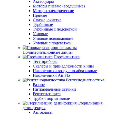
Аксессуары
Моторы пневмо (воздушные)
Моторы электрические
Прямые
Смазка, очистка
Турбинные
Турбинные с подсветкой
Угловые
Угловые повышающие
Угловые с подсветкой
Полимеризационные лампы
Профилактика
Тест-приборы
Скалеры и принадлежности к ним
Наконечники воздушно-абразивные
Наконечники Air-Flo
Рентгенодиагностика
Разное
Интраоральные датчики
Рентген-защита
Трубки портативные
Стерилизация,
дезинфекция
Автоклавы