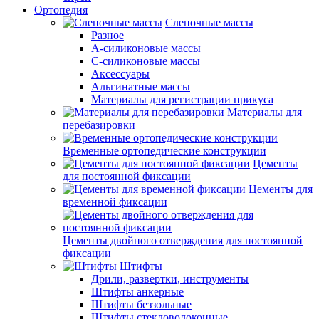
Ортопедия
Слепочные массы
Разное
А-силиконовые массы
С-силиконовые массы
Аксессуары
Альгинатные массы
Материалы для регистрации прикуса
Материалы для
перебазировки
Временные ортопедические конструкции
Цементы
для постоянной фиксации
Цементы для
временной фиксации
Цементы двойного отверждения для постоянной
фиксации
Штифты
Дрили, развертки, инструменты
Штифты анкерные
Штифты беззольные
Штифты стекловолоконные