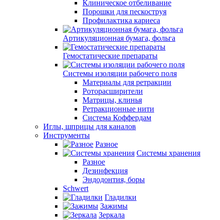
Клиническое отбеливание
Порошки для пескоструя
Профилактика кариеса
Артикуляционная бумага, фольга
Гемостатические препараты
Системы изоляции рабочего поля
Материалы для ретракции
Роторасширители
Матрицы, клинья
Ретракционные нити
Система Коффердам
Иглы, шприцы для каналов
Инструменты
Разное
Системы хранения
Разное
Дезинфекция
Эндодонтия, боры
Schwert
Гладилки
Зажимы
Зеркала