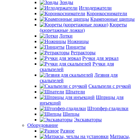
Зонды
Иглодержатели
Коронкосниматели
Крампонные щипцы
Кюреты
(кюретажные ложки)
Лотки
Ножницы
Пинцеты
Ретракторы
Ручки для зеркал
Ручки для
скальпелей
Лезвия для
скальпелей
Скальпели с ручкой
Шпатели
Шприцы для
инъекций
Штопфер-гладилки
Щипцы
Экскаваторы
Оборудование
Разное
Матрасы,