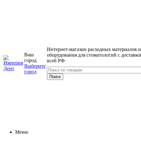
Интернет-магазин расходных материалов и
Ваш
оборудования для стоматологий с доставко
город
всей РФ
Выберите
город
Меню