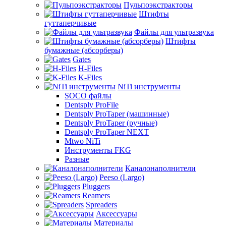
Пульпоэкстракторы
Штифты
гуттаперчивые
Файлы для ультразвука
Штифты
бумажные (абсорберы)
Gates
H-Files
K-Files
NiTi инструменты
SOCO файлы
Dentsply ProFile
Dentsply ProTaper (машинные)
Dentsply ProTaper (ручные)
Dentsply ProTaper NEXT
Mtwo NiTi
Инструменты FKG
Разные
Каналонаполнители
Peeso (Largo)
Pluggers
Reamers
Spreaders
Аксессуары
Материалы