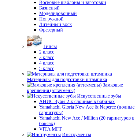
Восковые шаблоны и заготовки
Базисный
Моделировочный
Погружной
Литейный воск
Фрезерный
Гипсы
2 класс
3 класс
4 класс
5 класс
Материалы для подготовки штампика
Замковые
крепления (аттачмены)
Искусственные зубы
АНИС Зубы 2-х слойные в бобинах
Yamahachi Gloria New Ace & Naperce (полные
гарнитуры)
Yamahachi New Ace / Million (20 гарнитуров в
боксах)
VITA MFT
Инструменты