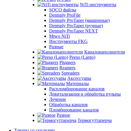
NiTi инструменты
SOCO файлы
Dentsply ProFile
Dentsply ProTaper (машинные)
Dentsply ProTaper (ручные)
Dentsply ProTaper NEXT
Mtwo NiTi
Инструменты FKG
Разные
Каналонаполнители
Peeso (Largo)
Pluggers
Reamers
Spreaders
Аксессуары
Материалы
Распломбирование каналов
Девитализация и обработка пульпы
Лечение
Обработка каналов
Пломбирование каналов
Разное
Термогуттаперча
Товары со скидками