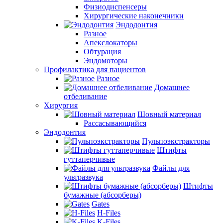
Физиодиспенсеры
Хирургические наконечники
Эндодонтия
Разное
Апекслокаторы
Обтурация
Эндомоторы
Профилактика для пациентов
Разное
Домашнее
отбеливание
Хирургия
Шовный материал
Рассасывающийся
Эндодонтия
Пульпоэкстракторы
Штифты
гуттаперчивые
Файлы для
ультразвука
Штифты
бумажные (абсорберы)
Gates
H-Files
K-Files