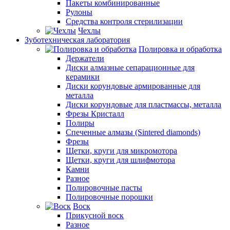
Пакеты комбинированные
Рулоны
Средства контроля стерилизации
Чехлы
Зуботехническая лаборатория
Полировка и обработка
Держатели
Диски алмазные сепарационные для
керамики
Диски корундовые армированные для
металла
Диски корундовые для пластмассы, металла
Фрезы Кристалл
Полиры
Спеченные алмазы (Sintered diamonds)
Фрезы
Щетки, круги для микромотора
Щетки, круги для шлифмотора
Камни
Разное
Полировочные пасты
Полировочные порошки
Воск
Прикусной воск
Разное