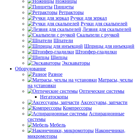
Ножницы
Пинцеты
Ретракторы
Ручки для зеркал
Ручки для скальпелей
Лезвия для скальпелей
Скальпели с ручкой
Шпатели
Шприцы для инъекций
Штопфер-гладилки
Щипцы
Экскаваторы
Оборудование
Разное
Матрасы, чехлы
на установки
Оптические системы
Негатоскопы
Аксессуары, запчасти
Компрессоры
Аспирационные
системы
Мебель
Наконечники,
микромоторы