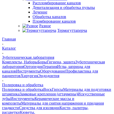
Распломбирование каналов
Девитализация и обработка пульпы
Лечение
Обработка каналов
Пломбирование каналов
Разное
Термогуттаперча
Главная
-
Каталог
-
Зуботехническая лаборатория
Комплекты, Наборы
Боры
Гигиена, защита
Зуботехническая
лаборатория
Ортопедия
Терапия
Иглы, шприцы для
каналов
Инструменты
Оборудование
Профилактика для
пациентов
Хирургия
Эндодонтия
-
Полировка и обработка
Полировка и обработка
Воск
Гипсы
Материалы для подготовки
штампика
Замковые крепления (аттачмены)
Искусственные
зубы
Инструменты
Керамические массы и
композиты
Материалы для снятия напряжения и придания
гладкости
Средства для изоляции
Кисти, палитры,
расцветки
Кюветы,