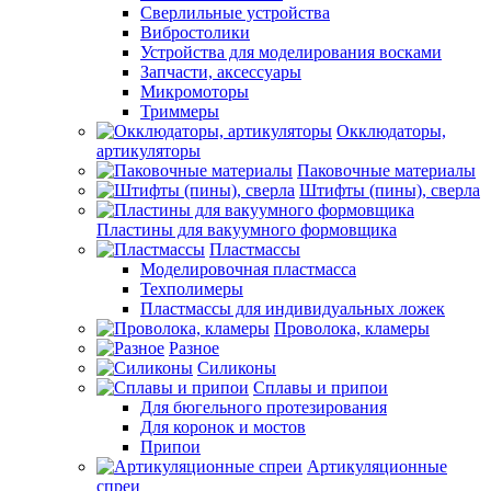
Сверлильные устройства
Вибростолики
Устройства для моделирования восками
Запчасти, аксессуары
Микромоторы
Триммеры
Окклюдаторы,
артикуляторы
Паковочные материалы
Штифты (пины), сверла
Пластины для вакуумного формовщика
Пластмассы
Моделировочная пластмасса
Техполимеры
Пластмассы для индивидуальных ложек
Проволока, кламеры
Разное
Силиконы
Сплавы и припои
Для бюгельного протезирования
Для коронок и мостов
Припои
Артикуляционные
спреи