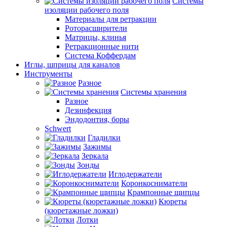
Системы
изоляции рабочего поля
Материалы для ретракции
Роторасширители
Матрицы, клинья
Ретракционные нити
Система Коффердам
Иглы, шприцы для каналов
Инструменты
Разное
Системы хранения
Разное
Дезинфекция
Эндодонтия, боры
Schwert
Гладилки
Зажимы
Зеркала
Зонды
Иглодержатели
Коронкосниматели
Крампонные щипцы
Кюреты
(кюретажные ложки)
Лотки