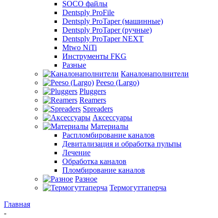
SOCO файлы
Dentsply ProFile
Dentsply ProTaper (машинные)
Dentsply ProTaper (ручные)
Dentsply ProTaper NEXT
Mtwo NiTi
Инструменты FKG
Разные
Каналонаполнители
Peeso (Largo)
Pluggers
Reamers
Spreaders
Аксессуары
Материалы
Распломбирование каналов
Девитализация и обработка пульпы
Лечение
Обработка каналов
Пломбирование каналов
Разное
Термогуттаперча
Главная
-