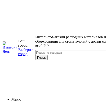
Интернет-магазин расходных материалов и
Ваш
оборудования для стоматологий с доставко
город
всей РФ
Выберите
город
Меню