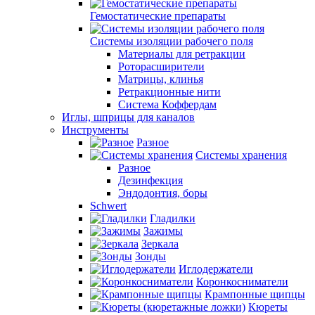
Гемостатические препараты
Системы изоляции рабочего поля
Материалы для ретракции
Роторасширители
Матрицы, клинья
Ретракционные нити
Система Коффердам
Иглы, шприцы для каналов
Инструменты
Разное
Системы хранения
Разное
Дезинфекция
Эндодонтия, боры
Schwert
Гладилки
Зажимы
Зеркала
Зонды
Иглодержатели
Коронкосниматели
Крампонные щипцы
Кюреты