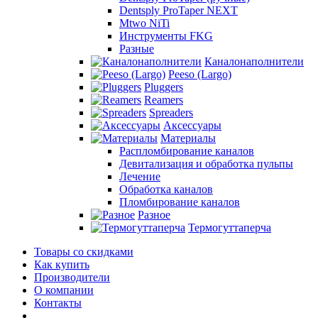
Dentsply ProTaper NEXT
Mtwo NiTi
Инструменты FKG
Разные
Каналонаполнители
Peeso (Largo)
Pluggers
Reamers
Spreaders
Аксессуары
Материалы
Распломбирование каналов
Девитализация и обработка пульпы
Лечение
Обработка каналов
Пломбирование каналов
Разное
Термогуттаперча
Товары со скидками
Как купить
Производители
О компании
Контакты