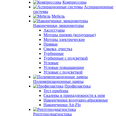
Компрессоры
Аспирационные
системы
Мебель
Наконечники, микромоторы
Аксессуары
Моторы пневмо (воздушные)
Моторы электрические
Прямые
Смазка, очистка
Турбинные
Турбинные с подсветкой
Угловые
Угловые повышающие
Угловые с подсветкой
Полимеризационные лампы
Профилактика
Тест-приборы
Скалеры и принадлежности к ним
Наконечники воздушно-абразивные
Наконечники Air-Flo
Рентгенодиагностика