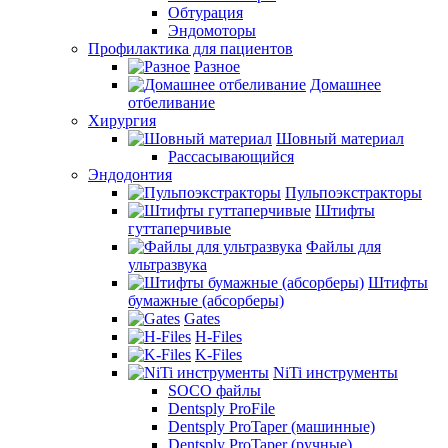
Обтурация
Эндомоторы
Профилактика для пациентов
Разное
Домашнее
отбеливание
Хирургия
Шовный материал
Рассасывающийся
Эндодонтия
Пульпоэкстракторы
Штифты
гуттаперчивые
Файлы для
ультразвука
Штифты
бумажные (абсорберы)
Gates
H-Files
K-Files
NiTi инструменты
SOCO файлы
Dentsply ProFile
Dentsply ProTaper (машинные)
Dentsply ProTaper (ручные)