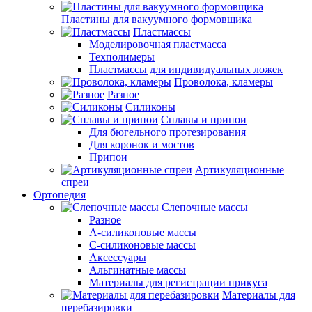
Пластины для вакуумного формовщика
Пластмассы
Моделировочная пластмасса
Техполимеры
Пластмассы для индивидуальных ложек
Проволока, кламеры
Разное
Силиконы
Сплавы и припои
Для бюгельного протезирования
Для коронок и мостов
Припои
Артикуляционные
спреи
Ортопедия
Слепочные массы
Разное
А-силиконовые массы
С-силиконовые массы
Аксессуары
Альгинатные массы
Материалы для регистрации прикуса
Материалы для
перебазировки