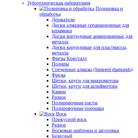
Зуботехническая лаборатория
Полировка и
обработка
Держатели
Диски алмазные сепарационные для
керамики
Диски корундовые армированные для
металла
Диски корундовые для пластмассы,
металла
Фрезы Кристалл
Полиры
Спеченные алмазы (Sintered diamonds)
Фрезы
Щетки, круги для микромотора
Щетки, круги для шлифмотора
Камни
Разное
Полировочные пасты
Полировочные порошки
Воск
Прикусной воск
Разное
Восковые шаблоны и заготовки
Базисный