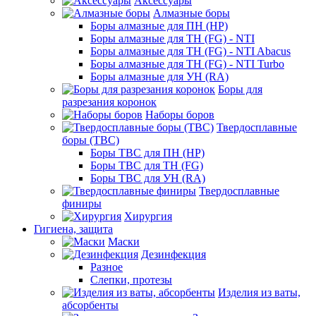
Аксессуары
Алмазные боры
Боры алмазные для ПН (HP)
Боры алмазные для ТН (FG) - NTI
Боры алмазные для ТН (FG) - NTI Abacus
Боры алмазные для ТН (FG) - NTI Turbo
Боры алмазные для УН (RA)
Боры для
разрезания коронок
Наборы боров
Твердосплавные
боры (ТВС)
Боры ТВС для ПН (HP)
Боры ТВС для ТН (FG)
Боры ТВС для УН (RA)
Твердосплавные
финиры
Хирургия
Гигиена, защита
Маски
Дезинфекция
Разное
Слепки, протезы
Изделия из ваты,
абсорбенты