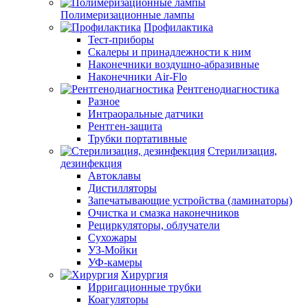
Полимеризационные лампы
Профилактика
Тест-приборы
Скалеры и принадлежности к ним
Наконечники воздушно-абразивные
Наконечники Air-Flo
Рентгенодиагностика
Разное
Интраоральные датчики
Рентген-защита
Трубки портативные
Стерилизация,
дезинфекция
Автоклавы
Дистилляторы
Запечатывающие устройства (ламинаторы)
Очистка и смазка наконечников
Рециркуляторы, облучатели
Сухожары
УЗ-Мойки
УФ-камеры
Хирургия
Ирригационные трубки
Коагуляторы