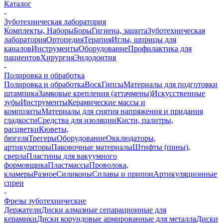
Каталог
-
Зуботехническая лаборатория
Комплекты, Наборы
Боры
Гигиена, защита
Зуботехническая
лаборатория
Ортопедия
Терапия
Иглы, шприцы для
каналов
Инструменты
Оборудование
Профилактика для
пациентов
Хирургия
Эндодонтия
-
Полировка и обработка
Полировка и обработка
Воск
Гипсы
Материалы для подготовки
штампика
Замковые крепления (аттачмены)
Искусственные
зубы
Инструменты
Керамические массы и
композиты
Материалы для снятия напряжения и придания
гладкости
Средства для изоляции
Кисти, палитры,
расцветки
Кюветы,
бюгеля
Трегеры
Оборудование
Окклюдаторы,
артикуляторы
Паковочные материалы
Штифты (пины),
сверла
Пластины для вакуумного
формовщика
Пластмассы
Проволока,
кламеры
Разное
Силиконы
Сплавы и припои
Артикуляционные
спреи
-
Фрезы зуботехнические
Держатели
Диски алмазные сепарационные для
керамики
Диски корундовые армированные для металла
Диски