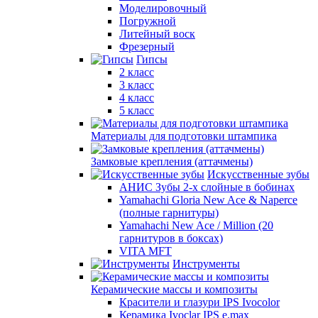
Моделировочный
Погружной
Литейный воск
Фрезерный
Гипсы
2 класс
3 класс
4 класс
5 класс
Материалы для подготовки штампика
Замковые крепления (аттачмены)
Искусственные зубы
АНИС Зубы 2-х слойные в бобинах
Yamahachi Gloria New Ace & Naperce
(полные гарнитуры)
Yamahachi New Ace / Million (20
гарнитуров в боксах)
VITA MFT
Инструменты
Керамические массы и композиты
Красители и глазури IPS Ivocolor
Керамика Ivoclar IPS e.max