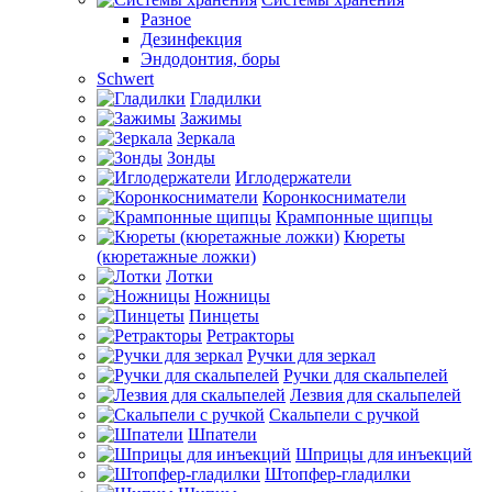
Разное
Дезинфекция
Эндодонтия, боры
Schwert
Гладилки
Зажимы
Зеркала
Зонды
Иглодержатели
Коронкосниматели
Крампонные щипцы
Кюреты
(кюретажные ложки)
Лотки
Ножницы
Пинцеты
Ретракторы
Ручки для зеркал
Ручки для скальпелей
Лезвия для скальпелей
Скальпели с ручкой
Шпатели
Шприцы для инъекций
Штопфер-гладилки