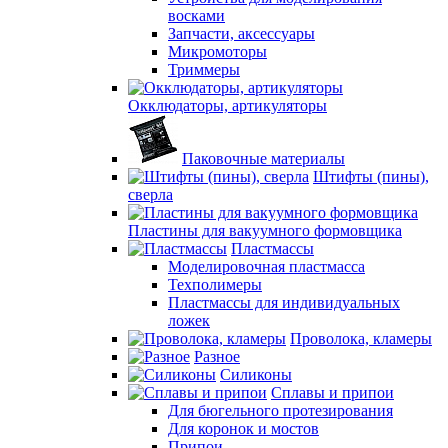
восками
Запчасти, аксессуары
Микромоторы
Триммеры
Окклюдаторы, артикуляторы
Паковочные материалы
Штифты (пины),
сверла
Пластины для вакуумного формовщика
Пластмассы
Моделировочная пластмасса
Техполимеры
Пластмассы для индивидуальных
ложек
Проволока, кламеры
Разное
Силиконы
Сплавы и припои
Для бюгельного протезирования
Для коронок и мостов
Припои