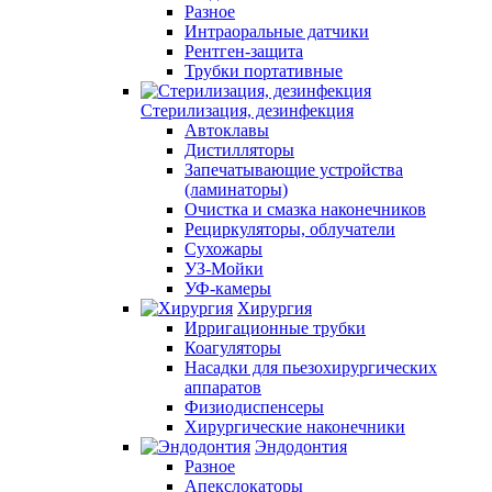
Разное
Интраоральные датчики
Рентген-защита
Трубки портативные
Стерилизация, дезинфекция
Автоклавы
Дистилляторы
Запечатывающие устройства
(ламинаторы)
Очистка и смазка наконечников
Рециркуляторы, облучатели
Сухожары
УЗ-Мойки
УФ-камеры
Хирургия
Ирригационные трубки
Коагуляторы
Насадки для пьезохирургических
аппаратов
Физиодиспенсеры
Хирургические наконечники
Эндодонтия
Разное
Апекслокаторы