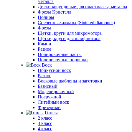
металла
Диски корундовые для пластмассы, металла
Фрезы Кристалл
Полиры
Спеченные алмазы (Sintered diamonds)
Фрезы
Щетки, круги для микромотора
Щетки, круги для шлифмотора
Камни
Разное
Полировочные пасты
Полировочные порошки
Воск
Прикусной воск
Разное
Восковые шаблоны и заготовки
Базисный
Моделировочный
Погружной
Литейный воск
Фрезерный
Гипсы
2 класс
3 класс
4 класс