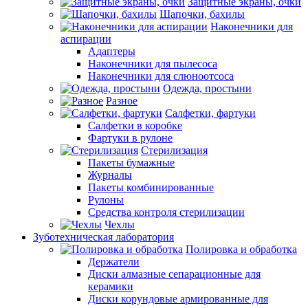
Защитные экраны, очки
Шапочки, бахилы
Наконечники для
аспирации
Адаптеры
Наконечники для пылесоса
Наконечники для слюноотсоса
Одежда, простыни
Разное
Салфетки, фартуки
Салфетки в коробке
Фартуки в рулоне
Стерилизация
Пакеты бумажные
Журналы
Пакеты комбинированные
Рулоны
Средства контроля стерилизации
Чехлы
Зуботехническая лаборатория
Полировка и обработка
Держатели
Диски алмазные сепарационные для
керамики
Диски корундовые армированные для