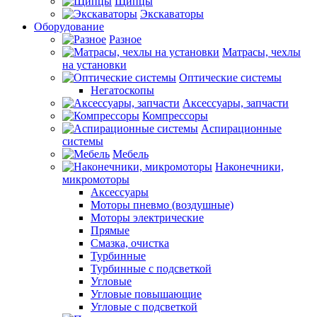
Щипцы
Экскаваторы
Оборудование
Разное
Матрасы, чехлы
на установки
Оптические системы
Негатоскопы
Аксессуары, запчасти
Компрессоры
Аспирационные
системы
Мебель
Наконечники,
микромоторы
Аксессуары
Моторы пневмо (воздушные)
Моторы электрические
Прямые
Смазка, очистка
Турбинные
Турбинные с подсветкой
Угловые
Угловые повышающие
Угловые с подсветкой