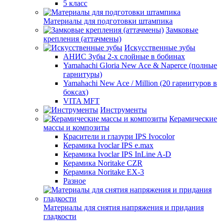
5 класс
Материалы для подготовки штампика
Замковые
крепления (аттачмены)
Искусственные зубы
АНИС Зубы 2-х слойные в бобинах
Yamahachi Gloria New Ace & Naperce (полные
гарнитуры)
Yamahachi New Ace / Million (20 гарнитуров в
боксах)
VITA MFT
Инструменты
Керамические
массы и композиты
Красители и глазури IPS Ivocolor
Керамика Ivoclar IPS e.max
Керамика Ivoclar IPS InLine A-D
Керамика Noritake CZR
Керамика Noritake EX-3
Разное
Материалы для снятия напряжения и придания
гладкости