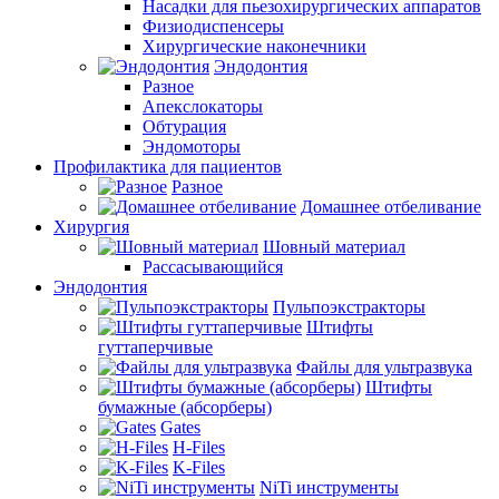
Насадки для пьезохирургических аппаратов
Физиодиспенсеры
Хирургические наконечники
Эндодонтия
Разное
Апекслокаторы
Обтурация
Эндомоторы
Профилактика для пациентов
Разное
Домашнее отбеливание
Хирургия
Шовный материал
Рассасывающийся
Эндодонтия
Пульпоэкстракторы
Штифты
гуттаперчивые
Файлы для ультразвука
Штифты
бумажные (абсорберы)
Gates
H-Files
K-Files
NiTi инструменты