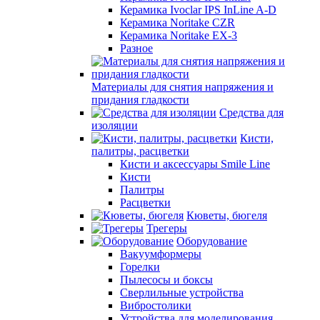
Керамика Ivoclar IPS InLine A-D
Керамика Noritake CZR
Керамика Noritake EX-3
Разное
Материалы для снятия напряжения и
придания гладкости
Средства для
изоляции
Кисти,
палитры, расцветки
Кисти и аксессуары Smile Line
Кисти
Палитры
Расцветки
Кюветы, бюгеля
Трегеры
Оборудование
Вакуумформеры
Горелки
Пылесосы и боксы
Сверлильные устройства
Вибростолики
Устройства для моделирования