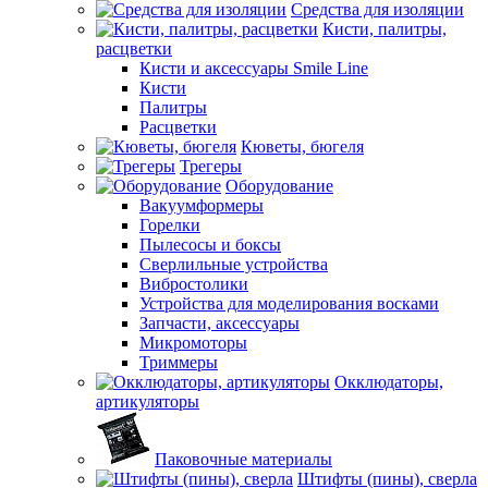
Средства для изоляции
Кисти, палитры,
расцветки
Кисти и аксессуары Smile Line
Кисти
Палитры
Расцветки
Кюветы, бюгеля
Трегеры
Оборудование
Вакуумформеры
Горелки
Пылесосы и боксы
Сверлильные устройства
Вибростолики
Устройства для моделирования восками
Запчасти, аксессуары
Микромоторы
Триммеры
Окклюдаторы,
артикуляторы
Паковочные материалы
Штифты (пины), сверла