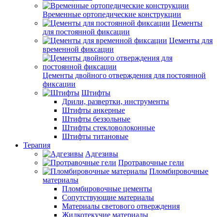
Временные ортопедические конструкции
Цементы
для постоянной фиксации
Цементы для
временной фиксации
Цементы двойного отверждения для постоянной
фиксации
Штифты
Дрили, развертки, инструменты
Штифты анкерные
Штифты беззольные
Штифты стекловолоконные
Штифты титановые
Терапия
Адгезивы
Протравочные гели
Пломбировочные
материалы
Пломбировочные цементы
Сопутствующие материалы
Материалы светового отверждения
Жидкотекучие материалы