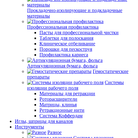
Прокладочно-изолирующие и подкладочные
материалы
Профессиональная профилактика
Пасты для профессиональной чистки
Таблетки для полоскания
Клиническое отбеливание
Порошки для пескоструя
Профилактика кариеса
Артикуляционная бумага, фольга
Гемостатические
препараты
Системы
изоляции рабочего поля
Материалы для ретракции
Роторасширители
Матрицы, клинья
Ретракционные нити
Система Коффердам
Иглы, шприцы для каналов
Инструменты
Разное
Системы хранения