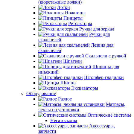
(кюретажные ложки)
Лотки
Ножницы
Пинцеты
Ретракторы
Ручки для зеркал
Ручки для
скальпелей
Лезвия для
скальпелей
Скальпели с ручкой
Шпатели
Шприцы для
инъекций
Штопфер-гладилки
Щипцы
Экскаваторы
Оборудование
Разное
Матрасы,
чехлы на установки
Оптические системы
Негатоскопы
Аксессуары,
запчасти