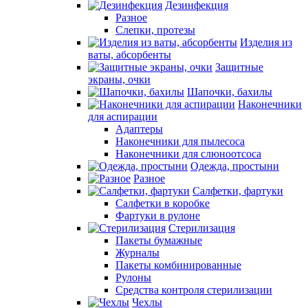
Дезинфекция
Разное
Слепки, протезы
Изделия из
ваты, абсорбенты
Защитные
экраны, очки
Шапочки, бахилы
Наконечники
для аспирации
Адаптеры
Наконечники для пылесоса
Наконечники для слюноотсоса
Одежда, простыни
Разное
Салфетки, фартуки
Салфетки в коробке
Фартуки в рулоне
Стерилизация
Пакеты бумажные
Журналы
Пакеты комбинированные
Рулоны
Средства контроля стерилизации
Чехлы