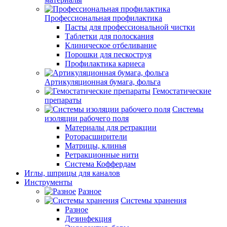
Профессиональная профилактика
Пасты для профессиональной чистки
Таблетки для полоскания
Клиническое отбеливание
Порошки для пескоструя
Профилактика кариеса
Артикуляционная бумага, фольга
Гемостатические
препараты
Системы
изоляции рабочего поля
Материалы для ретракции
Роторасширители
Матрицы, клинья
Ретракционные нити
Система Коффердам
Иглы, шприцы для каналов
Инструменты
Разное
Системы хранения
Разное
Дезинфекция