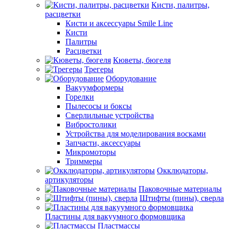
Кисти, палитры,
расцветки
Кисти и аксессуары Smile Line
Кисти
Палитры
Расцветки
Кюветы, бюгеля
Трегеры
Оборудование
Вакуумформеры
Горелки
Пылесосы и боксы
Сверлильные устройства
Вибростолики
Устройства для моделирования восками
Запчасти, аксессуары
Микромоторы
Триммеры
Окклюдаторы,
артикуляторы
Паковочные материалы
Штифты (пины), сверла
Пластины для вакуумного формовщика
Пластмассы