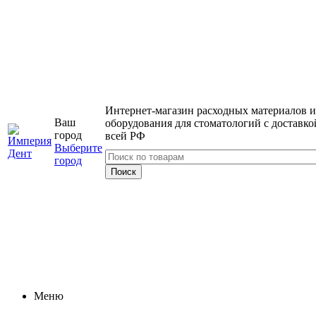
Интернет-магазин расходных материалов и
Ваш
оборудования для стоматологий с доставко
город
всей РФ
Выберите
город
Меню