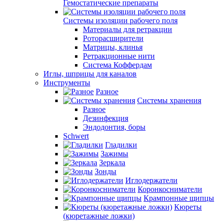
Гемостатические препараты
Системы изоляции рабочего поля
Материалы для ретракции
Роторасширители
Матрицы, клинья
Ретракционные нити
Система Коффердам
Иглы, шприцы для каналов
Инструменты
Разное
Системы хранения
Разное
Дезинфекция
Эндодонтия, боры
Schwert
Гладилки
Зажимы
Зеркала
Зонды
Иглодержатели
Коронкосниматели
Крампонные щипцы
Кюреты
(кюретажные ложки)