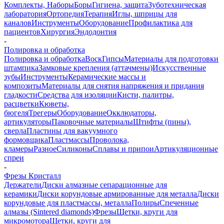
Комплекты, Наборы
Боры
Гигиена, защита
Зуботехническая
лаборатория
Ортопедия
Терапия
Иглы, шприцы для
каналов
Инструменты
Оборудование
Профилактика для
пациентов
Хирургия
Эндодонтия
-
Полировка и обработка
Полировка и обработка
Воск
Гипсы
Материалы для подготовки
штампика
Замковые крепления (аттачмены)
Искусственные
зубы
Инструменты
Керамические массы и
композиты
Материалы для снятия напряжения и придания
гладкости
Средства для изоляции
Кисти, палитры,
расцветки
Кюветы,
бюгеля
Трегеры
Оборудование
Окклюдаторы,
артикуляторы
Паковочные материалы
Штифты (пины),
сверла
Пластины для вакуумного
формовщика
Пластмассы
Проволока,
кламеры
Разное
Силиконы
Сплавы и припои
Артикуляционные
спреи
-
Фрезы Кристалл
Держатели
Диски алмазные сепарационные для
керамики
Диски корундовые армированные для металла
Диски
корундовые для пластмассы, металла
Полиры
Спеченные
алмазы (Sintered diamonds)
Фрезы
Щетки, круги для
микромотора
Щетки, круги для