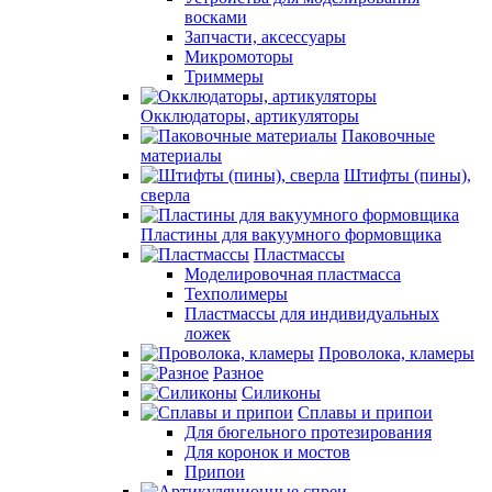
восками
Запчасти, аксессуары
Микромоторы
Триммеры
Окклюдаторы, артикуляторы
Паковочные
материалы
Штифты (пины),
сверла
Пластины для вакуумного формовщика
Пластмассы
Моделировочная пластмасса
Техполимеры
Пластмассы для индивидуальных
ложек
Проволока, кламеры
Разное
Силиконы
Сплавы и припои
Для бюгельного протезирования
Для коронок и мостов
Припои