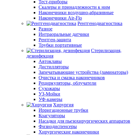
Тест-приборы
Скалеры и принадлежности к ним
Наконечники воздушно-абразивные
Наконечники Air-Flo
Рентгенодиагностика
Разное
Интраоральные датчики
Рентген-защита
Трубки портативные
Стерилизация,
дезинфекция
Автоклавы
Дистилляторы
Запечатывающие устройства (ламинаторы)
Очистка и смазка наконечников
Рециркуляторы, облучатели
Сухожары
УЗ-Мойки
УФ-камеры
Хирургия
Ирригационные трубки
Коагуляторы
Насадки для пьезохирургических аппаратов
Физиодиспенсеры
Хирургические наконечники