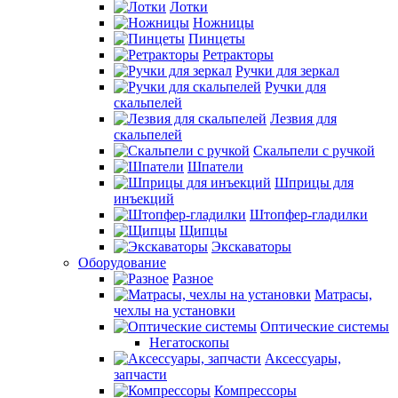
Лотки
Ножницы
Пинцеты
Ретракторы
Ручки для зеркал
Ручки для
скальпелей
Лезвия для
скальпелей
Скальпели с ручкой
Шпатели
Шприцы для
инъекций
Штопфер-гладилки
Щипцы
Экскаваторы
Оборудование
Разное
Матрасы,
чехлы на установки
Оптические системы
Негатоскопы
Аксессуары,
запчасти
Компрессоры