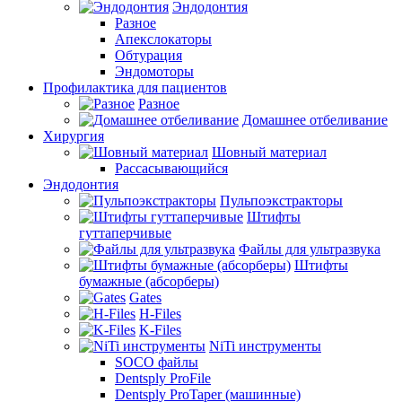
Эндодонтия
Разное
Апекслокаторы
Обтурация
Эндомоторы
Профилактика для пациентов
Разное
Домашнее отбеливание
Хирургия
Шовный материал
Рассасывающийся
Эндодонтия
Пульпоэкстракторы
Штифты
гуттаперчивые
Файлы для ультразвука
Штифты
бумажные (абсорберы)
Gates
H-Files
K-Files
NiTi инструменты
SOCO файлы
Dentsply ProFile
Dentsply ProTaper (машинные)