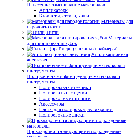
Нанесение, замешивание материалов
Аппликаторы
Блокноты, стекла, чаши
Материалы для
пародонтологии
Тигли
Материалы
для шинирования зубов
Силаны (праймеры)
Аппликационная
анестезия
Полировочные и финирующие материалы и
инструменты
Полировальные резинки
Полировальные щетки
Полировочные штрипсы
Аксессуары
Пасты для полировки реставраций
Полировочные диски
Прокладочно-изолирующие и подкладочные
материалы