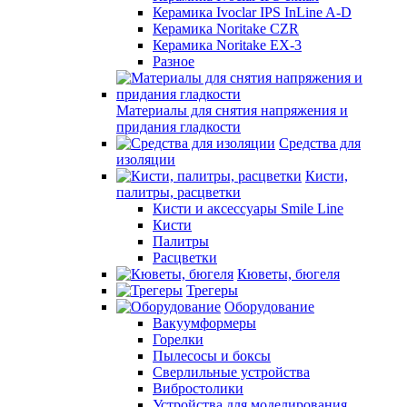
Керамика Ivoclar IPS InLine A-D
Керамика Noritake CZR
Керамика Noritake EX-3
Разное
Материалы для снятия напряжения и
придания гладкости
Средства для
изоляции
Кисти,
палитры, расцветки
Кисти и аксессуары Smile Line
Кисти
Палитры
Расцветки
Кюветы, бюгеля
Трегеры
Оборудование
Вакуумформеры
Горелки
Пылесосы и боксы
Сверлильные устройства
Вибростолики
Устройства для моделирования