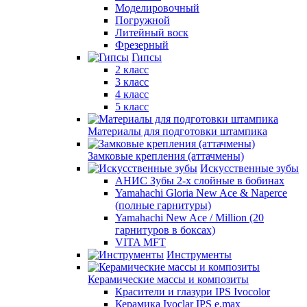
Моделировочный
Погружной
Литейный воск
Фрезерный
Гипсы
2 класс
3 класс
4 класс
5 класс
Материалы для подготовки штампика
Замковые крепления (аттачмены)
Искусственные зубы
АНИС Зубы 2-х слойные в бобинах
Yamahachi Gloria New Ace & Naperce
(полные гарнитуры)
Yamahachi New Ace / Million (20
гарнитуров в боксах)
VITA MFT
Инструменты
Керамические массы и композиты
Красители и глазури IPS Ivocolor
Керамика Ivoclar IPS e.max