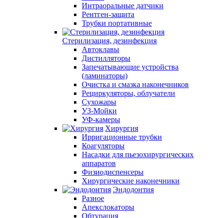
Интраоральные датчики
Рентген-защита
Трубки портативные
Стерилизация, дезинфекция
Автоклавы
Дистилляторы
Запечатывающие устройства
(ламинаторы)
Очистка и смазка наконечников
Рециркуляторы, облучатели
Сухожары
УЗ-Мойки
УФ-камеры
Хирургия
Ирригационные трубки
Коагуляторы
Насадки для пьезохирургических
аппаратов
Физиодиспенсеры
Хирургические наконечники
Эндодонтия
Разное
Апекслокаторы
Обтурация