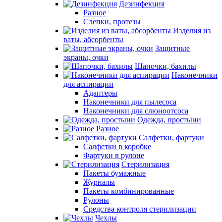
Дезинфекция
Разное
Слепки, протезы
Изделия из
ваты, абсорбенты
Защитные
экраны, очки
Шапочки, бахилы
Наконечники
для аспирации
Адаптеры
Наконечники для пылесоса
Наконечники для слюноотсоса
Одежда, простыни
Разное
Салфетки, фартуки
Салфетки в коробке
Фартуки в рулоне
Стерилизация
Пакеты бумажные
Журналы
Пакеты комбинированные
Рулоны
Средства контроля стерилизации
Чехлы