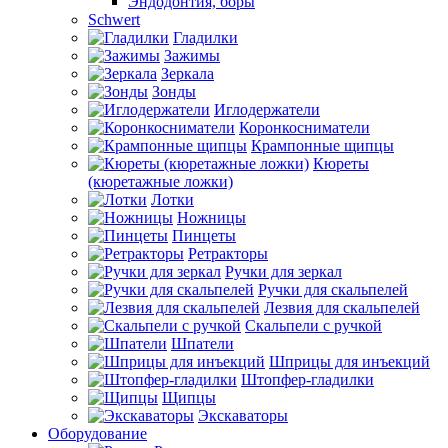
Эндодонтия, боры
Schwert
Гладилки
Зажимы
Зеркала
Зонды
Иглодержатели
Коронкосниматели
Крампонные щипцы
Кюреты
(кюретажные ложки)
Лотки
Ножницы
Пинцеты
Ретракторы
Ручки для зеркал
Ручки для скальпелей
Лезвия для скальпелей
Скальпели с ручкой
Шпатели
Шприцы для инъекций
Штопфер-гладилки
Щипцы
Экскаваторы
Оборудование