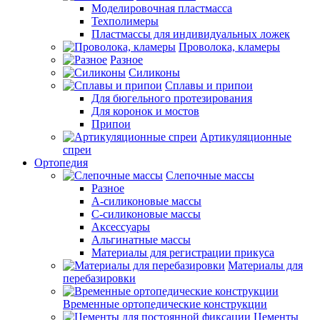
Моделировочная пластмасса
Техполимеры
Пластмассы для индивидуальных ложек
Проволока, кламеры
Разное
Силиконы
Сплавы и припои
Для бюгельного протезирования
Для коронок и мостов
Припои
Артикуляционные
спреи
Ортопедия
Слепочные массы
Разное
А-силиконовые массы
С-силиконовые массы
Аксессуары
Альгинатные массы
Материалы для регистрации прикуса
Материалы для
перебазировки
Временные ортопедические конструкции
Цементы