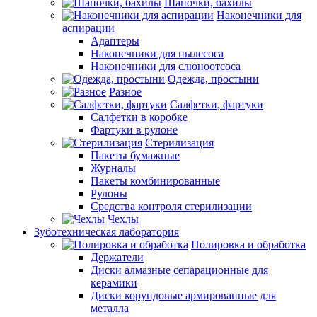
Шапочки, бахилы
Наконечники для
аспирации
Адаптеры
Наконечники для пылесоса
Наконечники для слюноотсоса
Одежда, простыни
Разное
Салфетки, фартуки
Салфетки в коробке
Фартуки в рулоне
Стерилизация
Пакеты бумажные
Журналы
Пакеты комбинированные
Рулоны
Средства контроля стерилизации
Чехлы
Зуботехническая лаборатория
Полировка и обработка
Держатели
Диски алмазные сепарационные для
керамики
Диски корундовые армированные для
металла