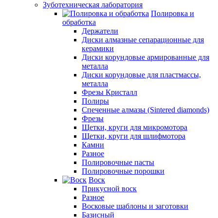
Зуботехническая лаборатория
Полировка и
обработка
Держатели
Диски алмазные сепарационные для
керамики
Диски корундовые армированные для
металла
Диски корундовые для пластмассы,
металла
Фрезы Кристалл
Полиры
Спеченные алмазы (Sintered diamonds)
Фрезы
Щетки, круги для микромотора
Щетки, круги для шлифмотора
Камни
Разное
Полировочные пасты
Полировочные порошки
Воск
Прикусной воск
Разное
Восковые шаблоны и заготовки
Базисный