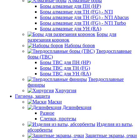
Алмазные боры
Боры алмазные для ПН (HP)
Боры алмазные для ТН (FG) - NTI
Боры алмазные для ТН (FG) - NTI Abacus
Боры алмазные для ТН (FG) - NTI Turbo
Боры алмазные для УН (RA)
Боры для
разрезания коронок
Наборы боров
Твердосплавные
боры (ТВС)
Боры ТВС для ПН (HP)
Боры ТВС для ТН (FG)
Боры ТВС для УН (RA)
Твердосплавные
финиры
Хирургия
Гигиена, защита
Маски
Дезинфекция
Разное
Слепки, протезы
Изделия из ваты,
абсорбенты
Защитные экраны, очки