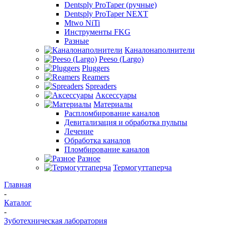
Dentsply ProTaper (ручные)
Dentsply ProTaper NEXT
Mtwo NiTi
Инструменты FKG
Разные
Каналонаполнители
Peeso (Largo)
Pluggers
Reamers
Spreaders
Аксессуары
Материалы
Распломбирование каналов
Девитализация и обработка пульпы
Лечение
Обработка каналов
Пломбирование каналов
Разное
Термогуттаперча
Главная
-
Каталог
-
Зуботехническая лаборатория