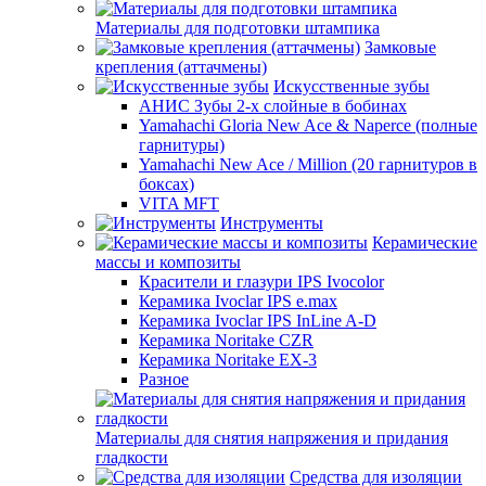
Материалы для подготовки штампика
Замковые
крепления (аттачмены)
Искусственные зубы
АНИС Зубы 2-х слойные в бобинах
Yamahachi Gloria New Ace & Naperce (полные
гарнитуры)
Yamahachi New Ace / Million (20 гарнитуров в
боксах)
VITA MFT
Инструменты
Керамические
массы и композиты
Красители и глазури IPS Ivocolor
Керамика Ivoclar IPS e.max
Керамика Ivoclar IPS InLine A-D
Керамика Noritake CZR
Керамика Noritake EX-3
Разное
Материалы для снятия напряжения и придания
гладкости
Средства для изоляции