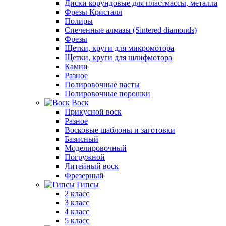
Диски корундовые для пластмассы, металла
Фрезы Кристалл
Полиры
Спеченные алмазы (Sintered diamonds)
Фрезы
Щетки, круги для микромотора
Щетки, круги для шлифмотора
Камни
Разное
Полировочные пасты
Полировочные порошки
Воск
Прикусной воск
Разное
Восковые шаблоны и заготовки
Базисный
Моделировочный
Погружной
Литейный воск
Фрезерный
Гипсы
2 класс
3 класс
4 класс
5 класс