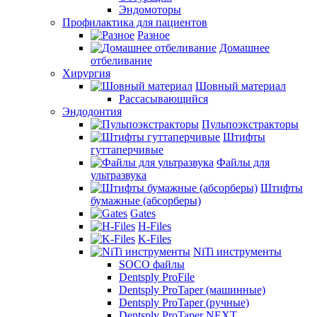
Эндомоторы
Профилактика для пациентов
Разное
Домашнее
отбеливание
Хирургия
Шовный материал
Рассасывающийся
Эндодонтия
Пульпоэкстракторы
Штифты
гуттаперчивые
Файлы для
ультразвука
Штифты
бумажные (абсорберы)
Gates
H-Files
K-Files
NiTi инструменты
SOCO файлы
Dentsply ProFile
Dentsply ProTaper (машинные)
Dentsply ProTaper (ручные)
Dentsply ProTaper NEXT