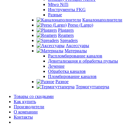
Mtwo NiTi
Инструменты FKG
Разные
Каналонаполнители
Peeso (Largo)
Pluggers
Reamers
Spreaders
Аксессуары
Материалы
Распломбирование каналов
Девитализация и обработка пульпы
Лечение
Обработка каналов
Пломбирование каналов
Разное
Термогуттаперча
Товары со скидками
Как купить
Производители
О компании
Контакты