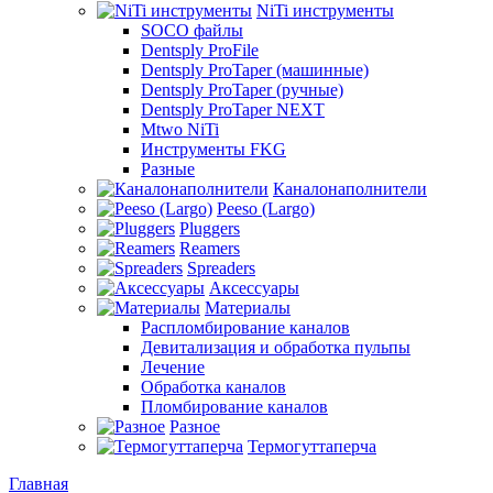
NiTi инструменты
SOCO файлы
Dentsply ProFile
Dentsply ProTaper (машинные)
Dentsply ProTaper (ручные)
Dentsply ProTaper NEXT
Mtwo NiTi
Инструменты FKG
Разные
Каналонаполнители
Peeso (Largo)
Pluggers
Reamers
Spreaders
Аксессуары
Материалы
Распломбирование каналов
Девитализация и обработка пульпы
Лечение
Обработка каналов
Пломбирование каналов
Разное
Термогуттаперча
Главная