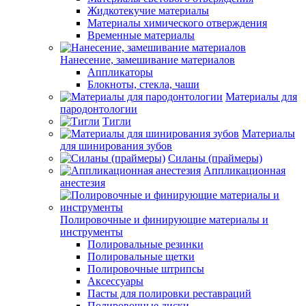
Жидкотекучие материалы
Материалы химического отверждения
Временные материалы
Нанесение, замешивание материалов
Аппликаторы
Блокноты, стекла, чаши
Материалы для
пародонтологии
Тигли
Материалы
для шинирования зубов
Силаны (праймеры)
Аппликационная
анестезия
Полировочные и финирующие материалы и
инструменты
Полировальные резинки
Полировальные щетки
Полировочные штрипсы
Аксессуары
Пасты для полировки реставраций
Полировочные диски