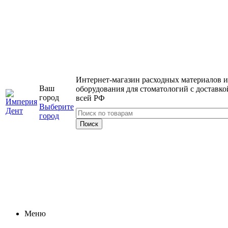
Интернет-магазин расходных материалов и
Ваш
оборудования для стоматологий с доставко
город
всей РФ
Выберите
город
Меню