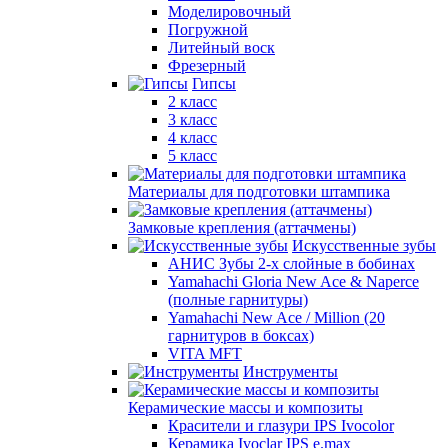
Моделировочный
Погружной
Литейный воск
Фрезерный
Гипсы
2 класс
3 класс
4 класс
5 класс
Материалы для подготовки штампика
Замковые крепления (аттачмены)
Искусственные зубы
АНИС Зубы 2-х слойные в бобинах
Yamahachi Gloria New Ace & Naperce
(полные гарнитуры)
Yamahachi New Ace / Million (20
гарнитуров в боксах)
VITA MFT
Инструменты
Керамические массы и композиты
Красители и глазури IPS Ivocolor
Керамика Ivoclar IPS e.max