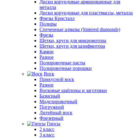
Диски корундовые армированные для
металла
Диски корундовые для пластмассы, металла
Фрезы Кристалл
Полиры
Спеченные алмазы (Sintered diamonds)
Фрезы
Щетки, круги для микромотора
Щетки, круги для шлифмотора
Камни
Разное
Полировочные пасты
Полировочные порошки
Воск
Прикусной воск
Разное
Восковые шаблоны и заготовки
Базисный
Моделировочный
Погружной
Литейный воск
Фрезерный
Гипсы
2 класс
3 класс