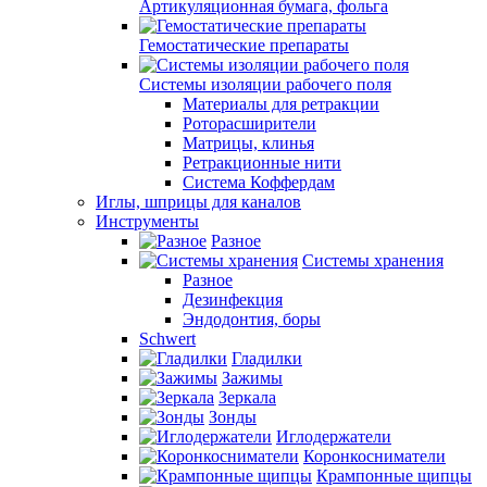
Артикуляционная бумага, фольга
Гемостатические препараты
Системы изоляции рабочего поля
Материалы для ретракции
Роторасширители
Матрицы, клинья
Ретракционные нити
Система Коффердам
Иглы, шприцы для каналов
Инструменты
Разное
Системы хранения
Разное
Дезинфекция
Эндодонтия, боры
Schwert
Гладилки
Зажимы
Зеркала
Зонды
Иглодержатели
Коронкосниматели
Крампонные щипцы