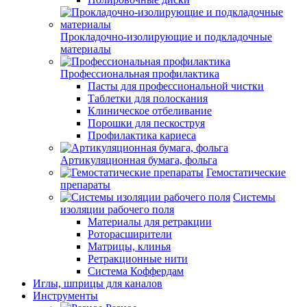
Прокладочно-изолирующие и подкладочные
материалы
Профессиональная профилактика
Пасты для профессиональной чистки
Таблетки для полоскания
Клиническое отбеливание
Порошки для пескоструя
Профилактика кариеса
Артикуляционная бумага, фольга
Гемостатические
препараты
Системы
изоляции рабочего поля
Материалы для ретракции
Роторасширители
Матрицы, клинья
Ретракционные нити
Система Коффердам
Иглы, шприцы для каналов
Инструменты