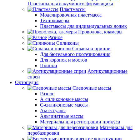
Пластины для вакуумного формовщика
Пластмассы
Моделировочная пластмасса
Техполимеры
Пластмассы для индивидуальных ложек
Проволока, кламеры
Разное
Силиконы
Сплавы и припои
Для бюгельного протезирования
Для коронок и мостов
Припои
Артикуляционные
спреи
Ортопедия
Слепочные массы
Разное
А-силиконовые массы
С-силиконовые массы
Аксессуары
Альгинатные массы
Материалы для регистрации прикуса
Материалы для
перебазировки