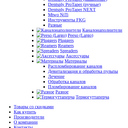
Dentsply ProTaper (ручные)
Dentsply ProTaper NEXT
Mtwo NiTi
Инструменты FKG
Разные
Каналонаполнители
Peeso (Largo)
Pluggers
Reamers
Spreaders
Аксессуары
Материалы
Распломбирование каналов
Девитализация и обработка пульпы
Лечение
Обработка каналов
Пломбирование каналов
Разное
Термогуттаперча
Товары со скидками
Как купить
Производители
О компании
Контакты