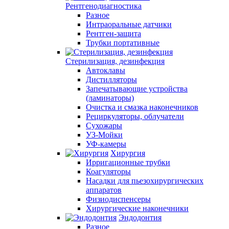
Рентгенодиагностика
Разное
Интраоральные датчики
Рентген-защита
Трубки портативные
Стерилизация, дезинфекция
Автоклавы
Дистилляторы
Запечатывающие устройства
(ламинаторы)
Очистка и смазка наконечников
Рециркуляторы, облучатели
Сухожары
УЗ-Мойки
УФ-камеры
Хирургия
Ирригационные трубки
Коагуляторы
Насадки для пьезохирургических
аппаратов
Физиодиспенсеры
Хирургические наконечники
Эндодонтия
Разное