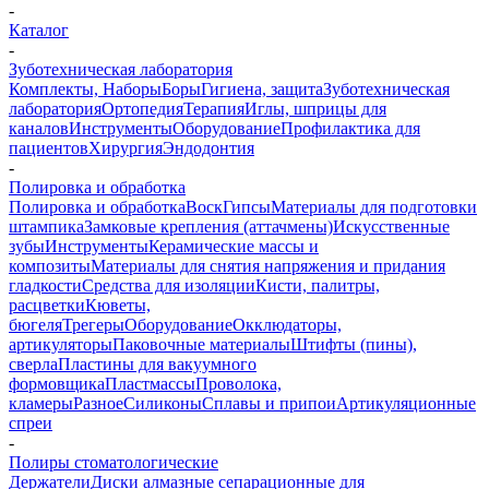
-
Каталог
-
Зуботехническая лаборатория
Комплекты, Наборы
Боры
Гигиена, защита
Зуботехническая
лаборатория
Ортопедия
Терапия
Иглы, шприцы для
каналов
Инструменты
Оборудование
Профилактика для
пациентов
Хирургия
Эндодонтия
-
Полировка и обработка
Полировка и обработка
Воск
Гипсы
Материалы для подготовки
штампика
Замковые крепления (аттачмены)
Искусственные
зубы
Инструменты
Керамические массы и
композиты
Материалы для снятия напряжения и придания
гладкости
Средства для изоляции
Кисти, палитры,
расцветки
Кюветы,
бюгеля
Трегеры
Оборудование
Окклюдаторы,
артикуляторы
Паковочные материалы
Штифты (пины),
сверла
Пластины для вакуумного
формовщика
Пластмассы
Проволока,
кламеры
Разное
Силиконы
Сплавы и припои
Артикуляционные
спреи
-
Полиры стоматологические
Держатели
Диски алмазные сепарационные для