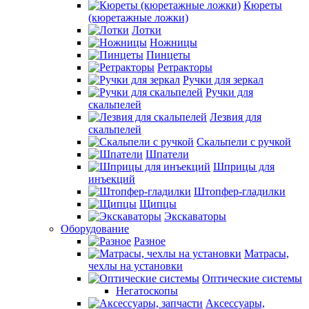
Кюреты
(кюретажные ложки)
Лотки
Ножницы
Пинцеты
Ретракторы
Ручки для зеркал
Ручки для
скальпелей
Лезвия для
скальпелей
Скальпели с ручкой
Шпатели
Шприцы для
инъекций
Штопфер-гладилки
Щипцы
Экскаваторы
Оборудование
Разное
Матрасы,
чехлы на установки
Оптические системы
Негатоскопы
Аксессуары,