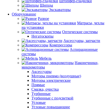
Штопфер-гладилки
Щипцы
Экскаваторы
Оборудование
Разное
Матрасы, чехлы
на установки
Оптические системы
Негатоскопы
Аксессуары, запчасти
Компрессоры
Аспирационные
системы
Мебель
Наконечники,
микромоторы
Аксессуары
Моторы пневмо (воздушные)
Моторы электрические
Прямые
Смазка, очистка
Турбинные
Турбинные с подсветкой
Угловые
Угловые повышающие