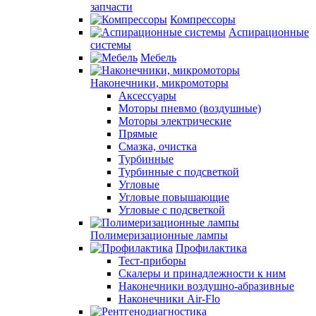
запчасти
Компрессоры
Аспирационные
системы
Мебель
Наконечники, микромоторы
Аксессуары
Моторы пневмо (воздушные)
Моторы электрические
Прямые
Смазка, очистка
Турбинные
Турбинные с подсветкой
Угловые
Угловые повышающие
Угловые с подсветкой
Полимеризационные лампы
Профилактика
Тест-приборы
Скалеры и принадлежности к ним
Наконечники воздушно-абразивные
Наконечники Air-Flo