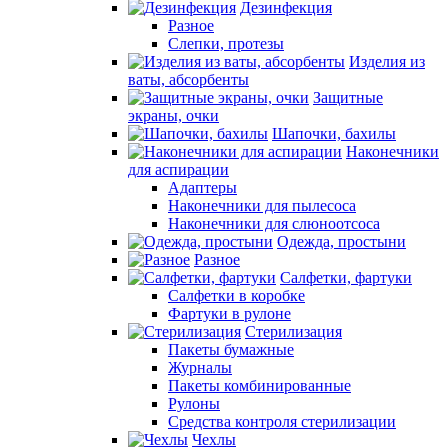
Дезинфекция
Разное
Слепки, протезы
Изделия из
ваты, абсорбенты
Защитные
экраны, очки
Шапочки, бахилы
Наконечники
для аспирации
Адаптеры
Наконечники для пылесоса
Наконечники для слюноотсоса
Одежда, простыни
Разное
Салфетки, фартуки
Салфетки в коробке
Фартуки в рулоне
Стерилизация
Пакеты бумажные
Журналы
Пакеты комбинированные
Рулоны
Средства контроля стерилизации
Чехлы