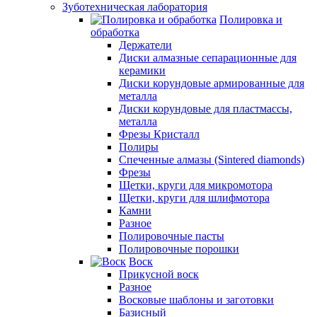
Зуботехническая лаборатория
Полировка и
обработка
Держатели
Диски алмазные сепарационные для
керамики
Диски корундовые армированные для
металла
Диски корундовые для пластмассы,
металла
Фрезы Кристалл
Полиры
Спеченные алмазы (Sintered diamonds)
Фрезы
Щетки, круги для микромотора
Щетки, круги для шлифмотора
Камни
Разное
Полировочные пасты
Полировочные порошки
Воск
Прикусной воск
Разное
Восковые шаблоны и заготовки
Базисный