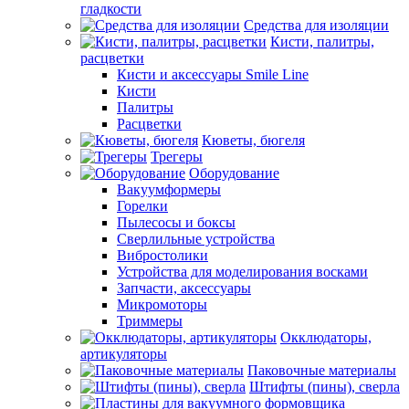
гладкости
Средства для изоляции
Кисти, палитры,
расцветки
Кисти и аксессуары Smile Line
Кисти
Палитры
Расцветки
Кюветы, бюгеля
Трегеры
Оборудование
Вакуумформеры
Горелки
Пылесосы и боксы
Сверлильные устройства
Вибростолики
Устройства для моделирования восками
Запчасти, аксессуары
Микромоторы
Триммеры
Окклюдаторы,
артикуляторы
Паковочные материалы
Штифты (пины), сверла