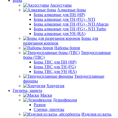
Боры
Аксессуары
Алмазные боры
Боры алмазные для ПН (HP)
Боры алмазные для ТН (FG) - NTI
Боры алмазные для ТН (FG) - NTI Abacus
Боры алмазные для ТН (FG) - NTI Turbo
Боры алмазные для УН (RA)
Боры для
разрезания коронок
Наборы боров
Твердосплавные
боры (ТВС)
Боры ТВС для ПН (HP)
Боры ТВС для ТН (FG)
Боры ТВС для УН (RA)
Твердосплавные
финиры
Хирургия
Гигиена, защита
Маски
Дезинфекция
Разное
Слепки, протезы
Изделия из ваты,