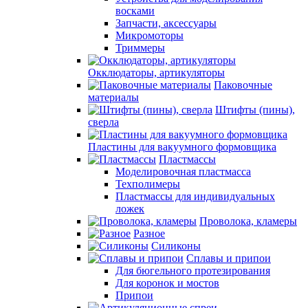
восками
Запчасти, аксессуары
Микромоторы
Триммеры
Окклюдаторы, артикуляторы
Паковочные
материалы
Штифты (пины),
сверла
Пластины для вакуумного формовщика
Пластмассы
Моделировочная пластмасса
Техполимеры
Пластмассы для индивидуальных
ложек
Проволока, кламеры
Разное
Силиконы
Сплавы и припои
Для бюгельного протезирования
Для коронок и мостов
Припои