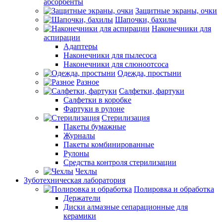
абсорбенты
Защитные экраны, очки
Шапочки, бахилы
Наконечники для
аспирации
Адаптеры
Наконечники для пылесоса
Наконечники для слюноотсоса
Одежда, простыни
Разное
Салфетки, фартуки
Салфетки в коробке
Фартуки в рулоне
Стерилизация
Пакеты бумажные
Журналы
Пакеты комбинированные
Рулоны
Средства контроля стерилизации
Чехлы
Зуботехническая лаборатория
Полировка и обработка
Держатели
Диски алмазные сепарационные для
керамики