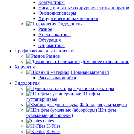
Коагуляторы
Насадки для пьезохирургических аппаратов
Физиодиспенсеры
Хирургические наконечники
Эндодонтия
Разное
Апекслокаторы
Обтурация
Эндомоторы
Профилактика для пациентов
Разное
Домашнее отбеливание
Хирургия
Шовный материал
Рассасывающийся
Эндодонтия
Пульпоэкстракторы
Штифты
гуттаперчивые
Файлы для ультразвука
Штифты
бумажные (абсорберы)
Gates
H-Files
K-Files