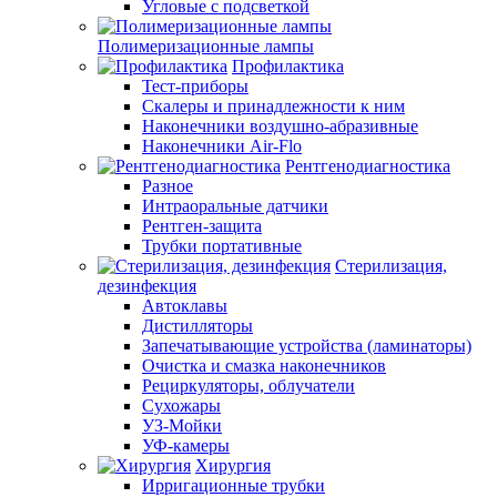
Угловые с подсветкой
Полимеризационные лампы
Профилактика
Тест-приборы
Скалеры и принадлежности к ним
Наконечники воздушно-абразивные
Наконечники Air-Flo
Рентгенодиагностика
Разное
Интраоральные датчики
Рентген-защита
Трубки портативные
Стерилизация,
дезинфекция
Автоклавы
Дистилляторы
Запечатывающие устройства (ламинаторы)
Очистка и смазка наконечников
Рециркуляторы, облучатели
Сухожары
УЗ-Мойки
УФ-камеры
Хирургия
Ирригационные трубки