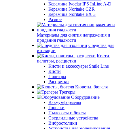
Керамика Ivoclar IPS InLine A-D
Керамика Noritake CZR
Керамика Noritake EX-3
Разное
Материалы для снятия напряжения и
придания гладкости
Средства для
изоляции
Кисти,
палитры, расцветки
Кисти и аксессуары Smile Line
Кисти
Палитры
Расцветки
Кюветы, бюгеля
Трегеры
Оборудование
Вакуумформеры
Горелки
Пылесосы и боксы
Сверлильные устройства
Вибростолики
Устройства для моделирования