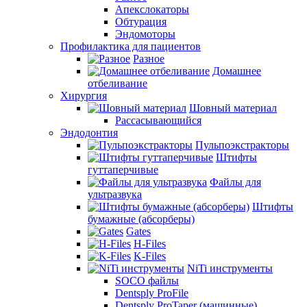
Апекслокаторы
Обтурация
Эндомоторы
Профилактика для пациентов
Разное
Домашнее
отбеливание
Хирургия
Шовный материал
Рассасывающийся
Эндодонтия
Пульпоэкстракторы
Штифты
гуттаперчивые
Файлы для
ультразвука
Штифты
бумажные (абсорберы)
Gates
H-Files
K-Files
NiTi инструменты
SOCO файлы
Dentsply ProFile
Dentsply ProTaper (машинные)