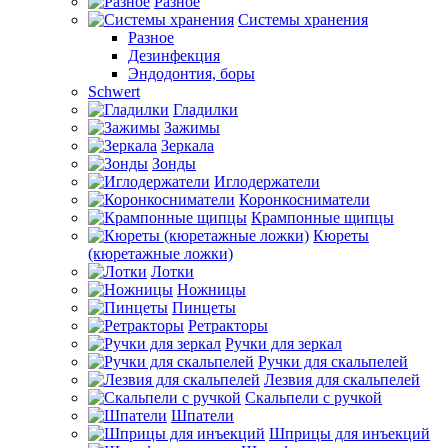
Разное
Системы хранения
Разное
Дезинфекция
Эндодонтия, боры
Schwert
Гладилки
Зажимы
Зеркала
Зонды
Иглодержатели
Коронкосниматели
Крампонные щипцы
Кюреты
(кюретажные ложки)
Лотки
Ножницы
Пинцеты
Ретракторы
Ручки для зеркал
Ручки для скальпелей
Лезвия для скальпелей
Скальпели с ручкой
Шпатели
Шприцы для инъекций