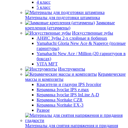
4 класс
5 класс
Материалы для подготовки штампика
Замковые
крепления (аттачмены)
Искусственные зубы
АНИС Зубы 2-х слойные в бобинах
Yamahachi Gloria New Ace & Naperce (полные
гарнитуры)
Yamahachi New Ace / Million (20 гарнитуров в
боксах)
VITA MFT
Инструменты
Керамические
массы и композиты
Красители и глазури IPS Ivocolor
Керамика Ivoclar IPS e.max
Керамика Ivoclar IPS InLine A-D
Керамика Noritake CZR
Керамика Noritake EX-3
Разное
Материалы для снятия напряжения и придания