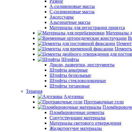
Разное
А-силиконовые массы
С-силиконовые массы
Аксессуары
Альгинатные массы
Материалы для регистрации прикуса
Материалы д
В
Цемент
Цементы
Штифты
Дрили, развертки, инструменты
Штифты анкерные
Штифты беззольные
Штифты стекловолоконные
Штифты титановые
Терапия
Адгезивы
Протравочные гели
Пломбировочн
Пломбировочные цементы
Сопутствующие материалы
Материалы светового отверждения
Жидкотекучие материалы