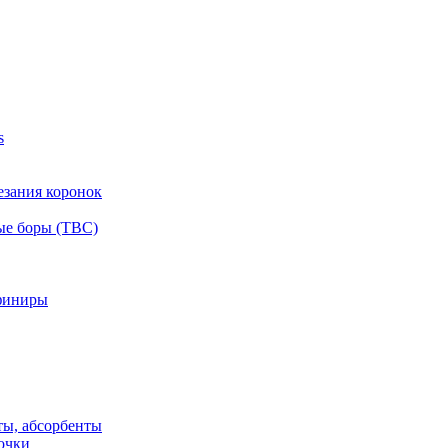
s
езания коронок
ые боры (ТВС)
финиры
ты, абсорбенты
очки