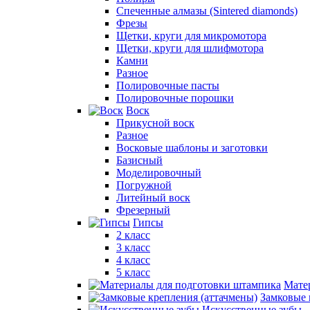
Спеченные алмазы (Sintered diamonds)
Фрезы
Щетки, круги для микромотора
Щетки, круги для шлифмотора
Камни
Разное
Полировочные пасты
Полировочные порошки
Воск
Прикусной воск
Разное
Восковые шаблоны и заготовки
Базисный
Моделировочный
Погружной
Литейный воск
Фрезерный
Гипсы
2 класс
3 класс
4 класс
5 класс
Мате
Замковые 
Искусственные зубы