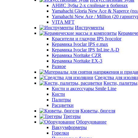
АНИС Зубы 2-х слойные в бобинах
Yamahachi Gloria New Ace & Naperce (п
Yamahachi New Ace / Million (20 гарниту
VITA MFT
Инструменты
Керамиче
Красители и глазури IPS Ivocolor
Керамика Ivoclar IPS e.max
Керамика Ivoclar IPS InLine A-D
Керамика Noritake CZR
Керамика Noritake EX-3
Разное
Средства для изоля
Кисти, палитры
Кисти и аксессуары Smile Line
Кисти
Палитры
Расцветки
Кюветы, бюгеля
Трегеры
Оборудование
Вакуумформеры
Горелки