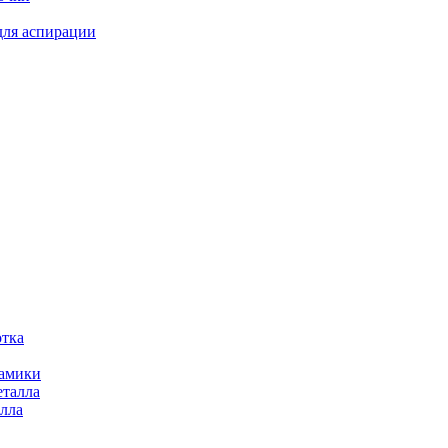
для аспирации
отка
рамики
еталла
алла