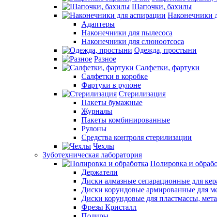
Шапочки, бахилы
Наконечники 
Адаптеры
Наконечники для пылесоса
Наконечники для слюноотсоса
Одежда, простыни
Разное
Салфетки, фартуки
Салфетки в коробке
Фартуки в рулоне
Стерилизация
Пакеты бумажные
Журналы
Пакеты комбинированные
Рулоны
Средства контроля стерилизации
Чехлы
Зуботехническая лаборатория
Полировка и обраб
Держатели
Диски алмазные сепарационные для ке
Диски корундовые армированные для м
Диски корундовые для пластмассы, мет
Фрезы Кристалл
Полиры