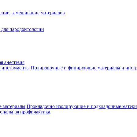
ение, замешивание материалов
 для пародонтологии
я анестезия
Полировочные и финирующие материалы и инст
Прокладочно-изолирующие и подкладочные матер
ональная профилактика