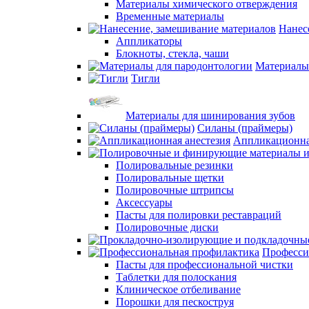
Материалы химического отверждения
Временные материалы
Нанес
Аппликаторы
Блокноты, стекла, чаши
Материалы
Тигли
Материалы для шинирования зубов
Силаны (праймеры)
Аппликационна
Полировальные резинки
Полировальные щетки
Полировочные штрипсы
Аксессуары
Пасты для полировки реставраций
Полировочные диски
Професси
Пасты для профессиональной чистки
Таблетки для полоскания
Клиническое отбеливание
Порошки для пескоструя