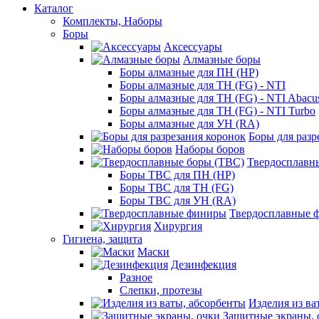
Каталог
Комплекты, Наборы
Боры
Аксессуары
Алмазные боры
Боры алмазные для ПН (HP)
Боры алмазные для ТН (FG) - NTI
Боры алмазные для ТН (FG) - NTI Abacu
Боры алмазные для ТН (FG) - NTI Turbo
Боры алмазные для УН (RA)
Боры для разр
Наборы боров
Твердосплавн
Боры ТВС для ПН (HP)
Боры ТВС для ТН (FG)
Боры ТВС для УН (RA)
Твердосплавные 
Хирургия
Гигиена, защита
Маски
Дезинфекция
Разное
Слепки, протезы
Изделия из ва
Защитные экраны, 