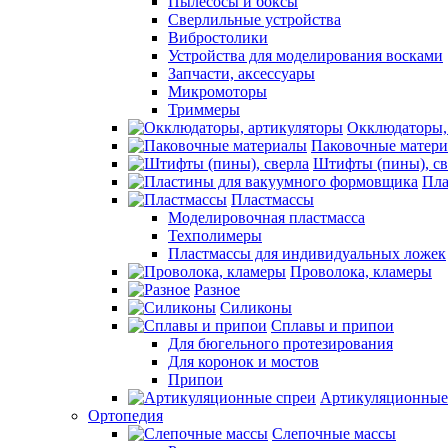
Пылесосы и боксы
Сверлильные устройства
Вибростолики
Устройства для моделирования восками
Запчасти, аксессуары
Микромоторы
Триммеры
Окклюдаторы,
Паковочные матер
Штифты (пины), св
Пла
Пластмассы
Моделировочная пластмасса
Техполимеры
Пластмассы для индивидуальных ложек
Проволока, кламеры
Разное
Силиконы
Сплавы и припои
Для бюгельного протезирования
Для коронок и мостов
Припои
Артикуляционные
Ортопедия
Слепочные массы