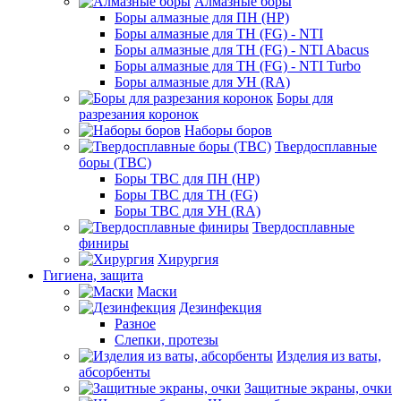
Алмазные боры
Боры алмазные для ПН (HP)
Боры алмазные для ТН (FG) - NTI
Боры алмазные для ТН (FG) - NTI Abacus
Боры алмазные для ТН (FG) - NTI Turbo
Боры алмазные для УН (RA)
Боры для
разрезания коронок
Наборы боров
Твердосплавные
боры (ТВС)
Боры ТВС для ПН (HP)
Боры ТВС для ТН (FG)
Боры ТВС для УН (RA)
Твердосплавные
финиры
Хирургия
Гигиена, защита
Маски
Дезинфекция
Разное
Слепки, протезы
Изделия из ваты,
абсорбенты
Защитные экраны, очки