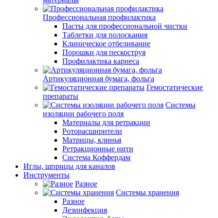
Профессиональная профилактика
Пасты для профессиональной чистки
Таблетки для полоскания
Клиническое отбеливание
Порошки для пескоструя
Профилактика кариеса
Артикуляционная бумага, фольга
Гемостатические
препараты
Системы
изоляции рабочего поля
Материалы для ретракции
Роторасширители
Матрицы, клинья
Ретракционные нити
Система Коффердам
Иглы, шприцы для каналов
Инструменты
Разное
Системы хранения
Разное
Дезинфекция