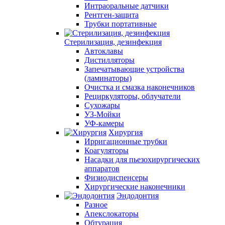
Интраоральные датчики
Рентген-защита
Трубки портативные
Стерилизация, дезинфекция
Автоклавы
Дистилляторы
Запечатывающие устройства
(ламинаторы)
Очистка и смазка наконечников
Рециркуляторы, облучатели
Сухожары
УЗ-Мойки
УФ-камеры
Хирургия
Ирригационные трубки
Коагуляторы
Насадки для пьезохирургических
аппаратов
Физиодиспенсеры
Хирургические наконечники
Эндодонтия
Разное
Апекслокаторы
Обтурация