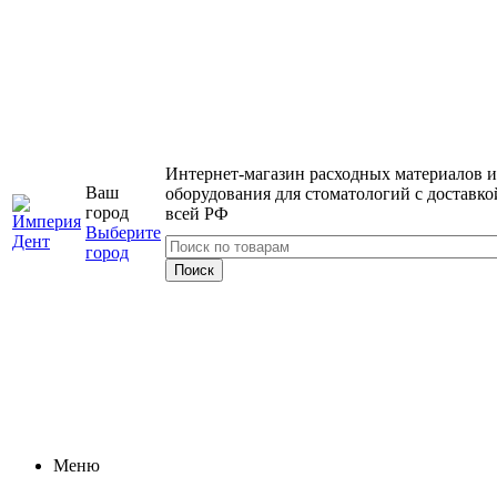
Интернет-магазин расходных материалов и
Ваш
оборудования для стоматологий с доставко
город
всей РФ
Выберите
город
Меню