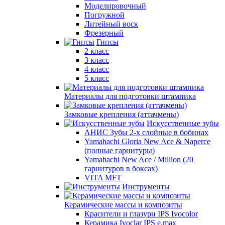
Моделировочный
Погружной
Литейный воск
Фрезерный
Гипсы
2 класс
3 класс
4 класс
5 класс
Материалы для подготовки штампика
Замковые крепления (аттачмены)
Искусственные зубы
АНИС Зубы 2-х слойные в бобинах
Yamahachi Gloria New Ace & Naperce
(полные гарнитуры)
Yamahachi New Ace / Million (20
гарнитуров в боксах)
VITA MFT
Инструменты
Керамические массы и композиты
Красители и глазури IPS Ivocolor
Керамика Ivoclar IPS e.max