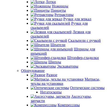
Лотки
Ножницы
Пинцеты
Ретракторы
Ручки для зеркал
Ручки для
скальпелей
Лезвия для
скальпелей
Скальпели с ручкой
Шпатели
Шприцы для
инъекций
Штопфер-гладилки
Щипцы
Экскаваторы
Оборудование
Разное
Матрасы,
чехлы на установки
Оптические системы
Негатоскопы
Аксессуары,
запчасти
Компрессоры