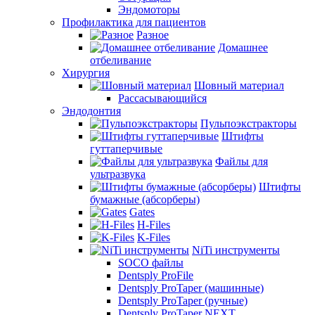
Эндомоторы
Профилактика для пациентов
Разное
Домашнее
отбеливание
Хирургия
Шовный материал
Рассасывающийся
Эндодонтия
Пульпоэкстракторы
Штифты
гуттаперчивые
Файлы для
ультразвука
Штифты
бумажные (абсорберы)
Gates
H-Files
K-Files
NiTi инструменты
SOCO файлы
Dentsply ProFile
Dentsply ProTaper (машинные)
Dentsply ProTaper (ручные)
Dentsply ProTaper NEXT