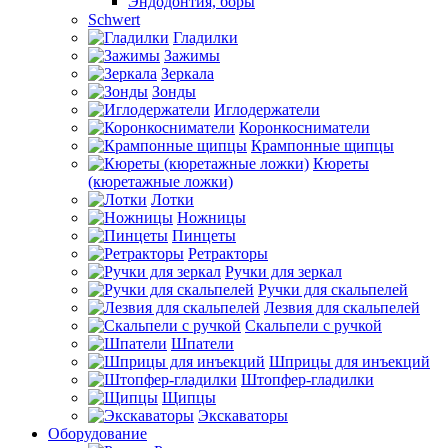
Эндодонтия, боры
Schwert
Гладилки
Зажимы
Зеркала
Зонды
Иглодержатели
Коронкосниматели
Крампонные щипцы
Кюреты
(кюретажные ложки)
Лотки
Ножницы
Пинцеты
Ретракторы
Ручки для зеркал
Ручки для скальпелей
Лезвия для скальпелей
Скальпели с ручкой
Шпатели
Шприцы для инъекций
Штопфер-гладилки
Щипцы
Экскаваторы
Оборудование