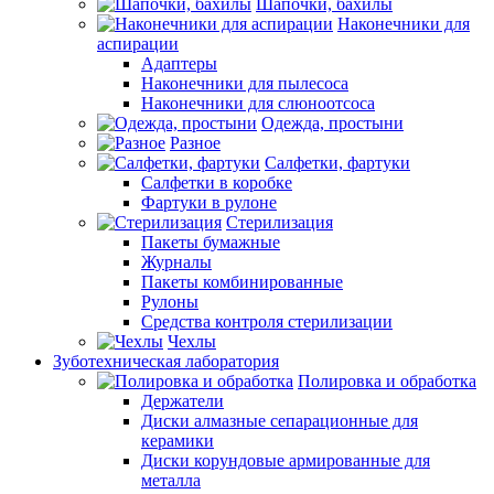
Шапочки, бахилы
Наконечники для
аспирации
Адаптеры
Наконечники для пылесоса
Наконечники для слюноотсоса
Одежда, простыни
Разное
Салфетки, фартуки
Салфетки в коробке
Фартуки в рулоне
Стерилизация
Пакеты бумажные
Журналы
Пакеты комбинированные
Рулоны
Средства контроля стерилизации
Чехлы
Зуботехническая лаборатория
Полировка и обработка
Держатели
Диски алмазные сепарационные для
керамики
Диски корундовые армированные для
металла