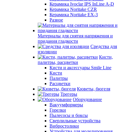
Керамика Ivoclar IPS InLine A-D
Керамика Noritake CZR
Керамика Noritake EX-3
Разное
Материалы для снятия напряжения и
придания гладкости
Средства для
изоляции
Кисти,
палитры, расцветки
Кисти и аксессуары Smile Line
Кисти
Палитры
Расцветки
Кюветы, бюгеля
Трегеры
Оборудование
Вакуумформеры
Горелки
Пылесосы и боксы
Сверлильные устройства
Вибростолики
Устройства для моделирования