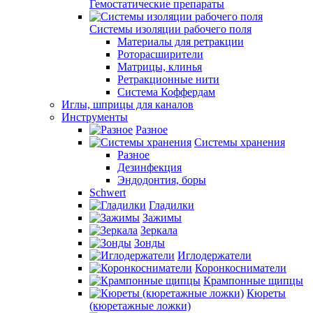
Гемостатические препараты
Системы изоляции рабочего поля
Материалы для ретракции
Роторасширители
Матрицы, клинья
Ретракционные нити
Система Коффердам
Иглы, шприцы для каналов
Инструменты
Разное
Системы хранения
Разное
Дезинфекция
Эндодонтия, боры
Schwert
Гладилки
Зажимы
Зеркала
Зонды
Иглодержатели
Коронкосниматели
Крампонные щипцы
Кюреты
(кюретажные ложки)