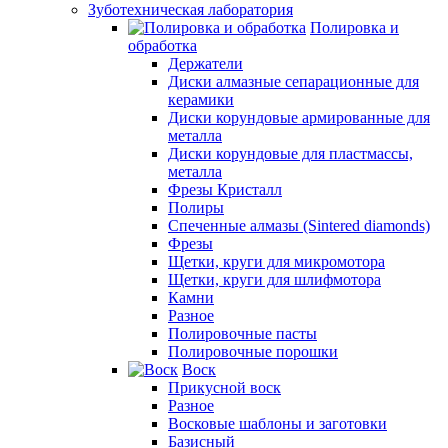
Зуботехническая лаборатория
Полировка и
обработка
Держатели
Диски алмазные сепарационные для
керамики
Диски корундовые армированные для
металла
Диски корундовые для пластмассы,
металла
Фрезы Кристалл
Полиры
Спеченные алмазы (Sintered diamonds)
Фрезы
Щетки, круги для микромотора
Щетки, круги для шлифмотора
Камни
Разное
Полировочные пасты
Полировочные порошки
Воск
Прикусной воск
Разное
Восковые шаблоны и заготовки
Базисный