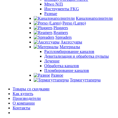
Mtwo NiTi
Инструменты FKG
Разные
Каналонаполнители
Peeso (Largo)
Pluggers
Reamers
Spreaders
Аксессуары
Материалы
Распломбирование каналов
Девитализация и обработка пульпы
Лечение
Обработка каналов
Пломбирование каналов
Разное
Термогуттаперча
Товары со скидками
Как купить
Производители
О компании
Контакты