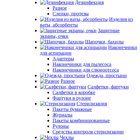
Дезинфекция
Разное
Слепки, протезы
Изделия из
ваты, абсорбенты
Защитные
экраны, очки
Шапочки, бахилы
Наконечники
для аспирации
Адаптеры
Наконечники для пылесоса
Наконечники для слюноотсоса
Одежда, простыни
Разное
Салфетки, фартуки
Салфетки в коробке
Фартуки в рулоне
Стерилизация
Пакеты бумажные
Журналы
Пакеты комбинированные
Рулоны
Средства контроля стерилизации
Чехлы