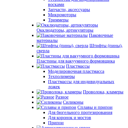
восками
Запчасти, аксессуары
Микромоторы
Триммеры
Окклюдаторы, артикуляторы
Паковочные
материалы
Штифты (пины),
сверла
Пластины для вакуумного формовщика
Пластмассы
Моделировочная пластмасса
Техполимеры
Пластмассы для индивидуальных
ложек
Проволока, кламеры
Разное
Силиконы
Сплавы и припои
Для бюгельного протезирования
Для коронок и мостов
Припои