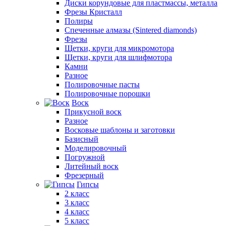
Диски корундовые для пластмассы, металла
Фрезы Кристалл
Полиры
Спеченные алмазы (Sintered diamonds)
Фрезы
Щетки, круги для микромотора
Щетки, круги для шлифмотора
Камни
Разное
Полировочные пасты
Полировочные порошки
Воск
Прикусной воск
Разное
Восковые шаблоны и заготовки
Базисный
Моделировочный
Погружной
Литейный воск
Фрезерный
Гипсы
2 класс
3 класс
4 класс
5 класс