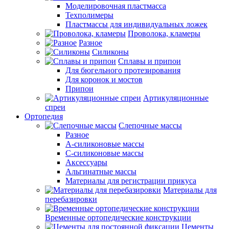
Моделировочная пластмасса
Техполимеры
Пластмассы для индивидуальных ложек
Проволока, кламеры
Разное
Силиконы
Сплавы и припои
Для бюгельного протезирования
Для коронок и мостов
Припои
Артикуляционные
спреи
Ортопедия
Слепочные массы
Разное
А-силиконовые массы
С-силиконовые массы
Аксессуары
Альгинатные массы
Материалы для регистрации прикуса
Материалы для
перебазировки
Временные ортопедические конструкции
Цементы