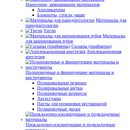
Нанесение, замешивание материалов
Аппликаторы
Блокноты, стекла, чаши
Материалы для
пародонтологии
Тигли
Материалы
для шинирования зубов
Силаны (праймеры)
Аппликационная
анестезия
Полировочные и финирующие материалы и
инструменты
Полировальные резинки
Полировальные щетки
Полировочные штрипсы
Аксессуары
Пасты для полировки реставраций
Полировочные диски
Прокладочно-изолирующие и подкладочные
материалы