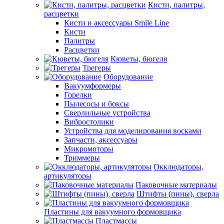
Кисти, палитры,
расцветки
Кисти и аксессуары Smile Line
Кисти
Палитры
Расцветки
Кюветы, бюгеля
Трегеры
Оборудование
Вакуумформеры
Горелки
Пылесосы и боксы
Сверлильные устройства
Вибростолики
Устройства для моделирования восками
Запчасти, аксессуары
Микромоторы
Триммеры
Окклюдаторы,
артикуляторы
Паковочные материалы
Штифты (пины), сверла
Пластины для вакуумного формовщика
Пластмассы