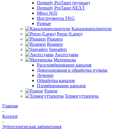
Dentsply ProTaper (ручные)
Dentsply ProTaper NEXT
Mtwo NiTi
Инструменты FKG
Разные
Каналонаполнители
Peeso (Largo)
Pluggers
Reamers
Spreaders
Аксессуары
Материалы
Распломбирование каналов
Девитализация и обработка пульпы
Лечение
Обработка каналов
Пломбирование каналов
Разное
Термогуттаперча
Главная
-
Каталог
-
Зуботехническая лаборатория