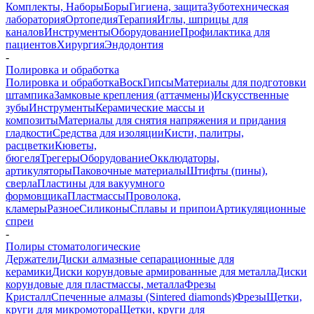
Комплекты, Наборы
Боры
Гигиена, защита
Зуботехническая
лаборатория
Ортопедия
Терапия
Иглы, шприцы для
каналов
Инструменты
Оборудование
Профилактика для
пациентов
Хирургия
Эндодонтия
-
Полировка и обработка
Полировка и обработка
Воск
Гипсы
Материалы для подготовки
штампика
Замковые крепления (аттачмены)
Искусственные
зубы
Инструменты
Керамические массы и
композиты
Материалы для снятия напряжения и придания
гладкости
Средства для изоляции
Кисти, палитры,
расцветки
Кюветы,
бюгеля
Трегеры
Оборудование
Окклюдаторы,
артикуляторы
Паковочные материалы
Штифты (пины),
сверла
Пластины для вакуумного
формовщика
Пластмассы
Проволока,
кламеры
Разное
Силиконы
Сплавы и припои
Артикуляционные
спреи
-
Полиры стоматологические
Держатели
Диски алмазные сепарационные для
керамики
Диски корундовые армированные для металла
Диски
корундовые для пластмассы, металла
Фрезы
Кристалл
Спеченные алмазы (Sintered diamonds)
Фрезы
Щетки,
круги для микромотора
Щетки, круги для