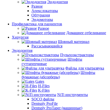
Эндодонтия
Разное
Апекслокаторы
Обтурация
Эндомоторы
Профилактика для пациентов
Разное
Домашнее отбеливание
Хирургия
Шовный материал
Рассасывающийся
Эндодонтия
Пульпоэкстракторы
Штифты
гуттаперчивые
Файлы для ультразвука
Штифты
бумажные (абсорберы)
Gates
H-Files
K-Files
NiTi инструменты
SOCO файлы
Dentsply ProFile
Dentsply ProTaper (машинные)