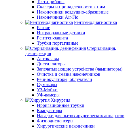
Тест-приборы
Скалеры и принадлежности к ним
Наконечники воздушно-абразивные
Наконечники Air-Flo
Рентгенодиагностика
Разное
Интраоральные датчики
Рентген-защита
Трубки портативные
Стерилизация,
дезинфекция
Автоклавы
Дистилляторы
Запечатывающие устройства (ламинаторы)
Очистка и смазка наконечников
Рециркуляторы, облучатели
Сухожары
УЗ-Мойки
УФ-камеры
Хирургия
Ирригационные трубки
Коагуляторы
Насадки для пьезохирургических аппаратов
Физиодиспенсеры
Хирургические наконечники