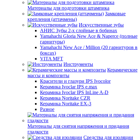
Материалы для подготовки штампика
Замковые
крепления (аттачмены)
Искусственные зубы
АНИС Зубы 2-х слойные в бобинах
Yamahachi Gloria New Ace & Naperce (полные
гарнитуры)
Yamahachi New Ace / Million (20 гарнитуров в
боксах)
VITA MFT
Инструменты
Керамические
массы и композиты
Красители и глазури IPS Ivocolor
Керамика Ivoclar IPS e.max
Керамика Ivoclar IPS InLine A-D
Керамика Noritake CZR
Керамика Noritake EX-3
Разное
Материалы для снятия напряжения и придания
гладкости
Средства для изоляции