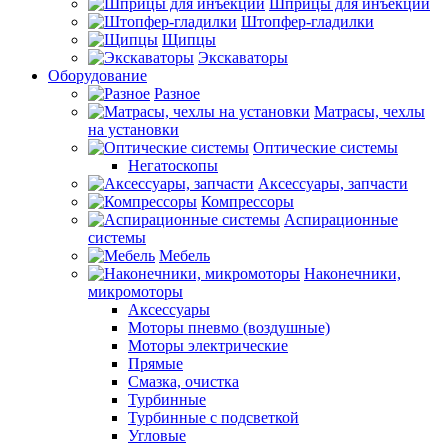
Шприцы для инъекций
Штопфер-гладилки
Щипцы
Экскаваторы
Оборудование
Разное
Матрасы, чехлы
на установки
Оптические системы
Негатоскопы
Аксессуары, запчасти
Компрессоры
Аспирационные
системы
Мебель
Наконечники,
микромоторы
Аксессуары
Моторы пневмо (воздушные)
Моторы электрические
Прямые
Смазка, очистка
Турбинные
Турбинные с подсветкой
Угловые