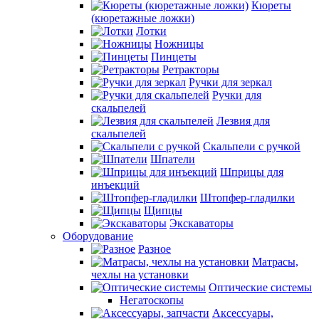
Кюреты
(кюретажные ложки)
Лотки
Ножницы
Пинцеты
Ретракторы
Ручки для зеркал
Ручки для
скальпелей
Лезвия для
скальпелей
Скальпели с ручкой
Шпатели
Шприцы для
инъекций
Штопфер-гладилки
Щипцы
Экскаваторы
Оборудование
Разное
Матрасы,
чехлы на установки
Оптические системы
Негатоскопы
Аксессуары,