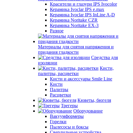
Красители и глазури IPS Ivocolor
Керамика Ivoclar IPS e.max
Керамика Ivoclar IPS InLine A-D
Керамика Noritake CZR
Керамика Noritake EX-3
Разное
Материалы для снятия напряжения и
придания гладкости
Средства для
изоляции
Кисти,
палитры, расцветки
Кисти и аксессуары Smile Line
Кисти
Палитры
Расцветки
Кюветы, бюгеля
Трегеры
Оборудование
Вакуумформеры
Горелки
Пылесосы и боксы
Сверлильные устройства