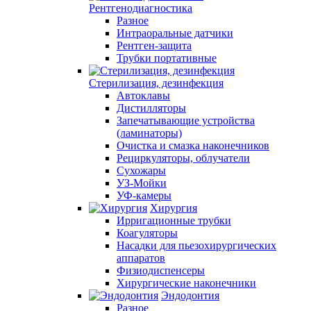
Рентгенодиагностика
Разное
Интраоральные датчики
Рентген-защита
Трубки портативные
Стерилизация, дезинфекция
Автоклавы
Дистилляторы
Запечатывающие устройства
(ламинаторы)
Очистка и смазка наконечников
Рециркуляторы, облучатели
Сухожары
УЗ-Мойки
УФ-камеры
Хирургия
Ирригационные трубки
Коагуляторы
Насадки для пьезохирургических
аппаратов
Физиодиспенсеры
Хирургические наконечники
Эндодонтия
Разное