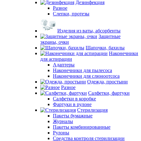
Дезинфекция
Разное
Слепки, протезы
Изделия из ваты, абсорбенты
Защитные
экраны, очки
Шапочки, бахилы
Наконечники
для аспирации
Адаптеры
Наконечники для пылесоса
Наконечники для слюноотсоса
Одежда, простыни
Разное
Салфетки, фартуки
Салфетки в коробке
Фартуки в рулоне
Стерилизация
Пакеты бумажные
Журналы
Пакеты комбинированные
Рулоны
Средства контроля стерилизации