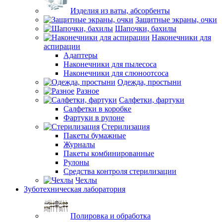
Изделия из ваты, абсорбенты
Защитные экраны, очки
Шапочки, бахилы
Наконечники для
аспирации
Адаптеры
Наконечники для пылесоса
Наконечники для слюноотсоса
Одежда, простыни
Разное
Салфетки, фартуки
Салфетки в коробке
Фартуки в рулоне
Стерилизация
Пакеты бумажные
Журналы
Пакеты комбинированные
Рулоны
Средства контроля стерилизации
Чехлы
Зуботехническая лаборатория
Полировка и обработка