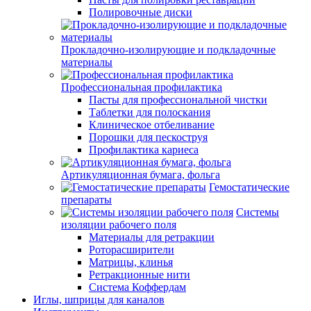
Полировочные диски
Прокладочно-изолирующие и подкладочные
материалы
Профессиональная профилактика
Пасты для профессиональной чистки
Таблетки для полоскания
Клиническое отбеливание
Порошки для пескоструя
Профилактика кариеса
Артикуляционная бумага, фольга
Гемостатические
препараты
Системы
изоляции рабочего поля
Материалы для ретракции
Роторасширители
Матрицы, клинья
Ретракционные нити
Система Коффердам
Иглы, шприцы для каналов