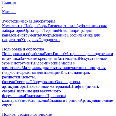
Главная
-
Каталог
-
Зуботехническая лаборатория
Комплекты, Наборы
Боры
Гигиена, защита
Зуботехническая
лаборатория
Ортопедия
Терапия
Иглы, шприцы для
каналов
Инструменты
Оборудование
Профилактика для
пациентов
Хирургия
Эндодонтия
-
Полировка и обработка
Полировка и обработка
Воск
Гипсы
Материалы для подготовки
штампика
Замковые крепления (аттачмены)
Искусственные
зубы
Инструменты
Керамические массы и
композиты
Материалы для снятия напряжения и придания
гладкости
Средства для изоляции
Кисти, палитры,
расцветки
Кюветы,
бюгеля
Трегеры
Оборудование
Окклюдаторы,
артикуляторы
Паковочные материалы
Штифты (пины),
сверла
Пластины для вакуумного
формовщика
Пластмассы
Проволока,
кламеры
Разное
Силиконы
Сплавы и припои
Артикуляционные
спреи
-
Полиры стоматологические