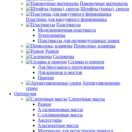
Паковочные материалы
Штифты (пины), сверла
Пластины для вакуумного формовщика
Пластмассы
Моделировочная пластмасса
Техполимеры
Пластмассы для индивидуальных ложек
Проволока, кламеры
Разное
Силиконы
Сплавы и припои
Для бюгельного протезирования
Для коронок и мостов
Припои
Артикуляционные
спреи
Ортопедия
Слепочные массы
Разное
А-силиконовые массы
С-силиконовые массы
Аксессуары
Альгинатные массы
Материалы для регистрации прикуса