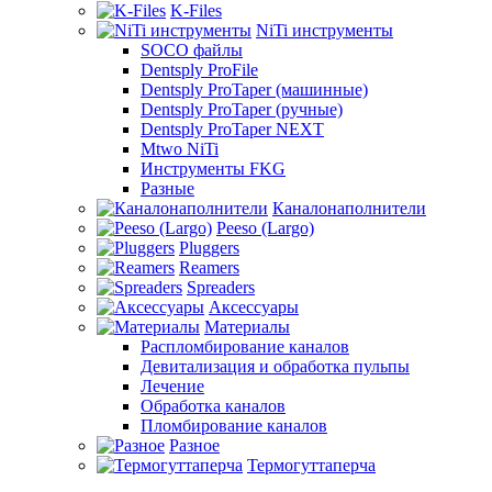
K-Files
NiTi инструменты
SOCO файлы
Dentsply ProFile
Dentsply ProTaper (машинные)
Dentsply ProTaper (ручные)
Dentsply ProTaper NEXT
Mtwo NiTi
Инструменты FKG
Разные
Каналонаполнители
Peeso (Largo)
Pluggers
Reamers
Spreaders
Аксессуары
Материалы
Распломбирование каналов
Девитализация и обработка пульпы
Лечение
Обработка каналов
Пломбирование каналов
Разное
Термогуттаперча