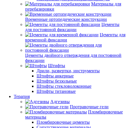
Материалы для
перебазировки
Временные ортопедические конструкции
Цементы
для постоянной фиксации
Цементы для
временной фиксации
Цементы двойного отверждения для постоянной
фиксации
Штифты
Дрили, развертки, инструменты
Штифты анкерные
Штифты беззольные
Штифты стекловолоконные
Штифты титановые
Терапия
Адгезивы
Протравочные гели
Пломбировочные
материалы
Пломбировочные цементы
Сопутствующие материалы