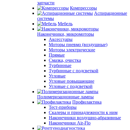
запчасти
Компрессоры
Аспирационные
системы
Мебель
Наконечники, микромоторы
Аксессуары
Моторы пневмо (воздушные)
Моторы электрические
Прямые
Смазка, очистка
Турбинные
Турбинные с подсветкой
Угловые
Угловые повышающие
Угловые с подсветкой
Полимеризационные лампы
Профилактика
Тест-приборы
Скалеры и принадлежности к ним
Наконечники воздушно-абразивные
Наконечники Air-Flo