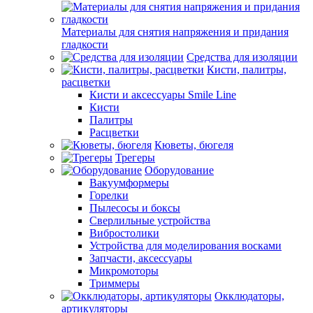
Материалы для снятия напряжения и придания
гладкости
Средства для изоляции
Кисти, палитры,
расцветки
Кисти и аксессуары Smile Line
Кисти
Палитры
Расцветки
Кюветы, бюгеля
Трегеры
Оборудование
Вакуумформеры
Горелки
Пылесосы и боксы
Сверлильные устройства
Вибростолики
Устройства для моделирования восками
Запчасти, аксессуары
Микромоторы
Триммеры
Окклюдаторы,
артикуляторы