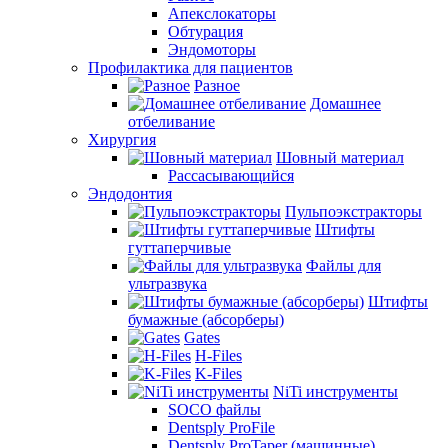
Апекслокаторы
Обтурация
Эндомоторы
Профилактика для пациентов
Разное
Домашнее
отбеливание
Хирургия
Шовный материал
Рассасывающийся
Эндодонтия
Пульпоэкстракторы
Штифты
гуттаперчивые
Файлы для
ультразвука
Штифты
бумажные (абсорберы)
Gates
H-Files
K-Files
NiTi инструменты
SOCO файлы
Dentsply ProFile
Dentsply ProTaper (машинные)