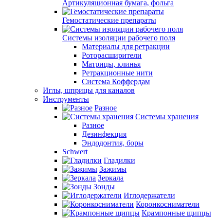
Артикуляционная бумага, фольга
Гемостатические препараты
Системы изоляции рабочего поля
Материалы для ретракции
Роторасширители
Матрицы, клинья
Ретракционные нити
Система Коффердам
Иглы, шприцы для каналов
Инструменты
Разное
Системы хранения
Разное
Дезинфекция
Эндодонтия, боры
Schwert
Гладилки
Зажимы
Зеркала
Зонды
Иглодержатели
Коронкосниматели
Крампонные щипцы