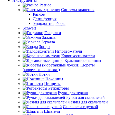
Инструменты
Разное
Системы хранения
Разное
Дезинфекция
Эндодонтия, боры
Schwert
Гладилки
Зажимы
Зеркала
Зонды
Иглодержатели
Коронкосниматели
Крампонные щипцы
Кюреты
(кюретажные ложки)
Лотки
Ножницы
Пинцеты
Ретракторы
Ручки для зеркал
Ручки для скальпелей
Лезвия для скальпелей
Скальпели с ручкой
Шпатели