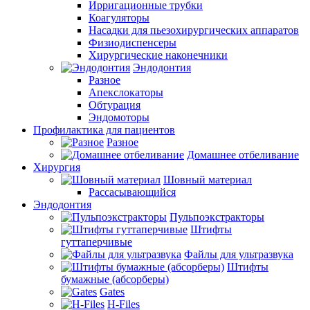
Ирригационные трубки
Коагуляторы
Насадки для пьезохирургических аппаратов
Физиодиспенсеры
Хирургические наконечники
Эндодонтия
Разное
Апекслокаторы
Обтурация
Эндомоторы
Профилактика для пациентов
Разное
Домашнее отбеливание
Хирургия
Шовный материал
Рассасывающийся
Эндодонтия
Пульпоэкстракторы
Штифты
гуттаперчивые
Файлы для ультразвука
Штифты
бумажные (абсорберы)
Gates
H-Files