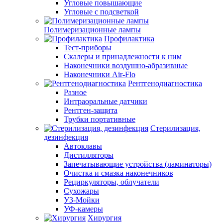
Угловые повышающие
Угловые с подсветкой
Полимеризационные лампы
Профилактика
Тест-приборы
Скалеры и принадлежности к ним
Наконечники воздушно-абразивные
Наконечники Air-Flo
Рентгенодиагностика
Разное
Интраоральные датчики
Рентген-защита
Трубки портативные
Стерилизация,
дезинфекция
Автоклавы
Дистилляторы
Запечатывающие устройства (ламинаторы)
Очистка и смазка наконечников
Рециркуляторы, облучатели
Сухожары
УЗ-Мойки
УФ-камеры
Хирургия