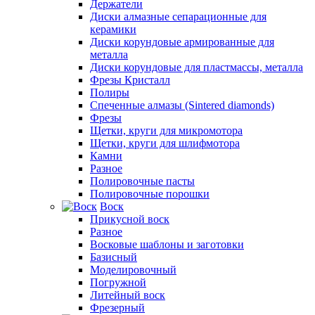
Держатели
Диски алмазные сепарационные для
керамики
Диски корундовые армированные для
металла
Диски корундовые для пластмассы, металла
Фрезы Кристалл
Полиры
Спеченные алмазы (Sintered diamonds)
Фрезы
Щетки, круги для микромотора
Щетки, круги для шлифмотора
Камни
Разное
Полировочные пасты
Полировочные порошки
Воск
Прикусной воск
Разное
Восковые шаблоны и заготовки
Базисный
Моделировочный
Погружной
Литейный воск
Фрезерный