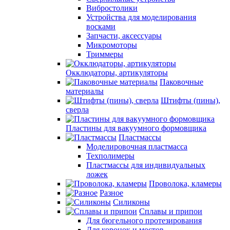
Вибростолики
Устройства для моделирования
восками
Запчасти, аксессуары
Микромоторы
Триммеры
Окклюдаторы, артикуляторы
Паковочные
материалы
Штифты (пины),
сверла
Пластины для вакуумного формовщика
Пластмассы
Моделировочная пластмасса
Техполимеры
Пластмассы для индивидуальных
ложек
Проволока, кламеры
Разное
Силиконы
Сплавы и припои
Для бюгельного протезирования
Для коронок и мостов