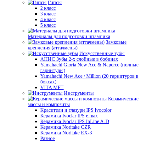
Гипсы
2 класс
3 класс
4 класс
5 класс
Материалы для подготовки штампика
Замковые
крепления (аттачмены)
Искусственные зубы
АНИС Зубы 2-х слойные в бобинах
Yamahachi Gloria New Ace & Naperce (полные
гарнитуры)
Yamahachi New Ace / Million (20 гарнитуров в
боксах)
VITA MFT
Инструменты
Керамические
массы и композиты
Красители и глазури IPS Ivocolor
Керамика Ivoclar IPS e.max
Керамика Ivoclar IPS InLine A-D
Керамика Noritake CZR
Керамика Noritake EX-3
Разное