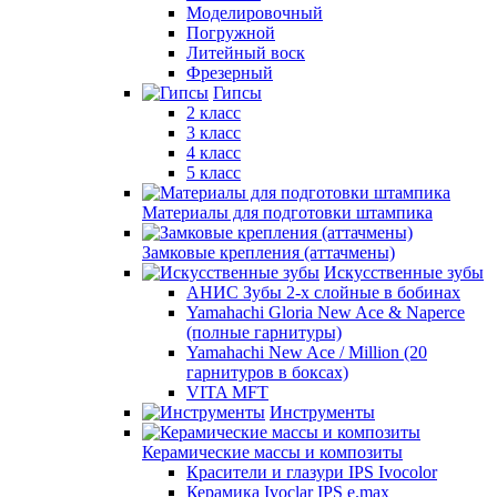
Моделировочный
Погружной
Литейный воск
Фрезерный
Гипсы
2 класс
3 класс
4 класс
5 класс
Материалы для подготовки штампика
Замковые крепления (аттачмены)
Искусственные зубы
АНИС Зубы 2-х слойные в бобинах
Yamahachi Gloria New Ace & Naperce
(полные гарнитуры)
Yamahachi New Ace / Million (20
гарнитуров в боксах)
VITA MFT
Инструменты
Керамические массы и композиты
Красители и глазури IPS Ivocolor
Керамика Ivoclar IPS e.max