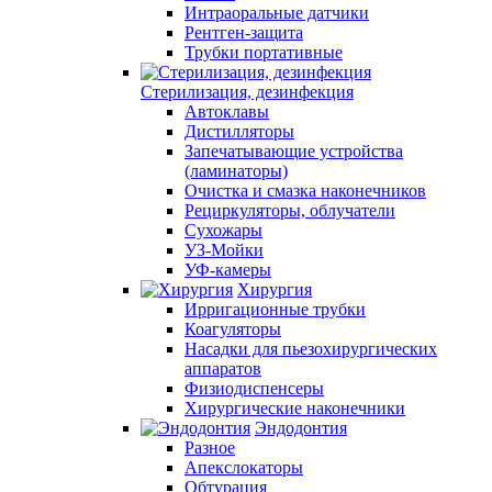
Интраоральные датчики
Рентген-защита
Трубки портативные
Стерилизация, дезинфекция
Автоклавы
Дистилляторы
Запечатывающие устройства
(ламинаторы)
Очистка и смазка наконечников
Рециркуляторы, облучатели
Сухожары
УЗ-Мойки
УФ-камеры
Хирургия
Ирригационные трубки
Коагуляторы
Насадки для пьезохирургических
аппаратов
Физиодиспенсеры
Хирургические наконечники
Эндодонтия
Разное
Апекслокаторы
Обтурация