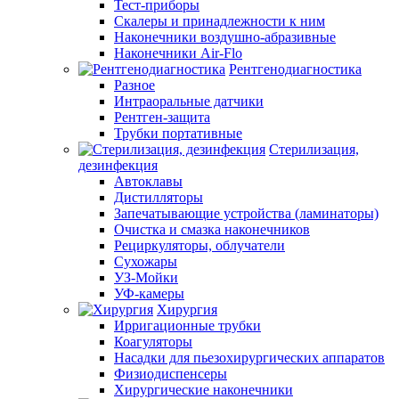
Тест-приборы
Скалеры и принадлежности к ним
Наконечники воздушно-абразивные
Наконечники Air-Flo
Рентгенодиагностика
Разное
Интраоральные датчики
Рентген-защита
Трубки портативные
Стерилизация,
дезинфекция
Автоклавы
Дистилляторы
Запечатывающие устройства (ламинаторы)
Очистка и смазка наконечников
Рециркуляторы, облучатели
Сухожары
УЗ-Мойки
УФ-камеры
Хирургия
Ирригационные трубки
Коагуляторы
Насадки для пьезохирургических аппаратов
Физиодиспенсеры
Хирургические наконечники