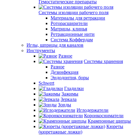
Гемостатические препараты
Системы изоляции рабочего поля
Материалы для ретракции
Роторасширители
Матрицы, клинья
Ретракционные нити
Система Коффердам
Иглы, шприцы для каналов
Инструменты
Разное
Системы хранения
Разное
Дезинфекция
Эндодонтия, боры
Schwert
Гладилки
Зажимы
Зеркала
Зонды
Иглодержатели
Коронкосниматели
Крампонные щипцы
Кюреты
(кюретажные ложки)