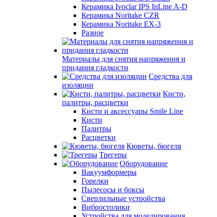
Керамика Ivoclar IPS InLine A-D
Керамика Noritake CZR
Керамика Noritake EX-3
Разное
Материалы для снятия напряжения и
придания гладкости
Средства для
изоляции
Кисти,
палитры, расцветки
Кисти и аксессуары Smile Line
Кисти
Палитры
Расцветки
Кюветы, бюгеля
Трегеры
Оборудование
Вакуумформеры
Горелки
Пылесосы и боксы
Сверлильные устройства
Вибростолики
Устройства для моделирования