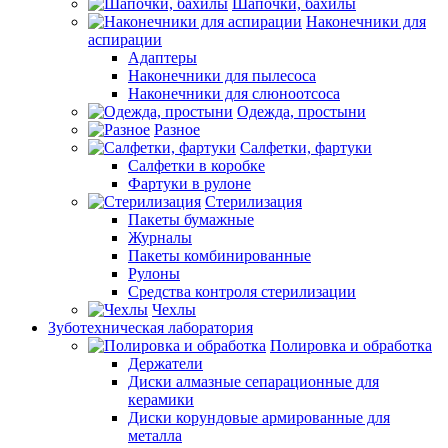
Шапочки, бахилы
Наконечники для
аспирации
Адаптеры
Наконечники для пылесоса
Наконечники для слюноотсоса
Одежда, простыни
Разное
Салфетки, фартуки
Салфетки в коробке
Фартуки в рулоне
Стерилизация
Пакеты бумажные
Журналы
Пакеты комбинированные
Рулоны
Средства контроля стерилизации
Чехлы
Зуботехническая лаборатория
Полировка и обработка
Держатели
Диски алмазные сепарационные для
керамики
Диски корундовые армированные для
металла