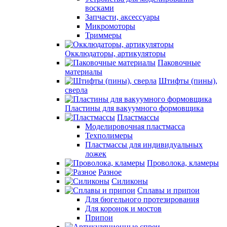
восками
Запчасти, аксессуары
Микромоторы
Триммеры
Окклюдаторы, артикуляторы
Паковочные
материалы
Штифты (пины),
сверла
Пластины для вакуумного формовщика
Пластмассы
Моделировочная пластмасса
Техполимеры
Пластмассы для индивидуальных
ложек
Проволока, кламеры
Разное
Силиконы
Сплавы и припои
Для бюгельного протезирования
Для коронок и мостов
Припои