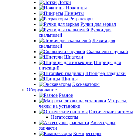
Лотки
Ножницы
Пинцеты
Ретракторы
Ручки для зеркал
Ручки для
скальпелей
Лезвия для
скальпелей
Скальпели с ручкой
Шпатели
Шприцы для
инъекций
Штопфер-гладилки
Щипцы
Экскаваторы
Оборудование
Разное
Матрасы,
чехлы на установки
Оптические системы
Негатоскопы
Аксессуары,
запчасти
Компрессоры