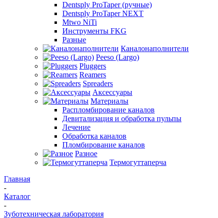
Dentsply ProTaper (ручные)
Dentsply ProTaper NEXT
Mtwo NiTi
Инструменты FKG
Разные
Каналонаполнители
Peeso (Largo)
Pluggers
Reamers
Spreaders
Аксессуары
Материалы
Распломбирование каналов
Девитализация и обработка пульпы
Лечение
Обработка каналов
Пломбирование каналов
Разное
Термогуттаперча
Главная
-
Каталог
-
Зуботехническая лаборатория