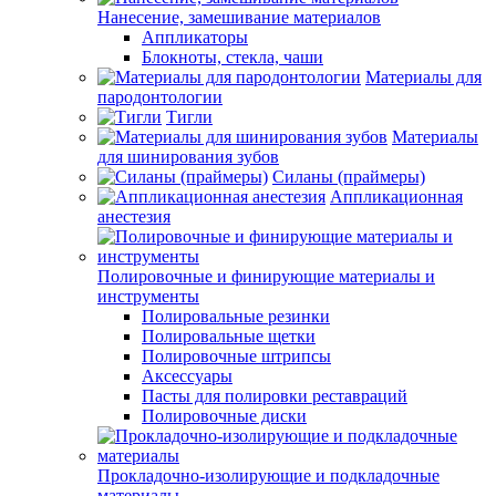
Нанесение, замешивание материалов
Аппликаторы
Блокноты, стекла, чаши
Материалы для
пародонтологии
Тигли
Материалы
для шинирования зубов
Силаны (праймеры)
Аппликационная
анестезия
Полировочные и финирующие материалы и
инструменты
Полировальные резинки
Полировальные щетки
Полировочные штрипсы
Аксессуары
Пасты для полировки реставраций
Полировочные диски
Прокладочно-изолирующие и подкладочные
материалы