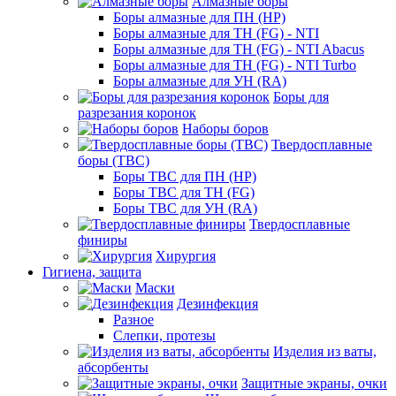
Алмазные боры
Боры алмазные для ПН (HP)
Боры алмазные для ТН (FG) - NTI
Боры алмазные для ТН (FG) - NTI Abacus
Боры алмазные для ТН (FG) - NTI Turbo
Боры алмазные для УН (RA)
Боры для
разрезания коронок
Наборы боров
Твердосплавные
боры (ТВС)
Боры ТВС для ПН (HP)
Боры ТВС для ТН (FG)
Боры ТВС для УН (RA)
Твердосплавные
финиры
Хирургия
Гигиена, защита
Маски
Дезинфекция
Разное
Слепки, протезы
Изделия из ваты,
абсорбенты
Защитные экраны, очки