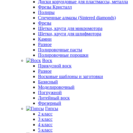
Диски корундовые для пластмассы, металла
Фрезы Кристалл
Полиры
Спеченные алмазы (Sintered diamonds)
Фрезы
Щетки, круги для микромотора
Щетки, круги для шлифмотора
Камни
Разное
Полировочные пасты
Полировочные порошки
Воск
Прикусной воск
Разное
Восковые шаблоны и заготовки
Базисный
Моделировочный
Погружной
Литейный воск
Фрезерный
Гипсы
2 класс
3 класс
4 класс
5 класс