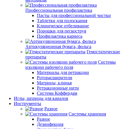
Профессиональная профилактика
Пасты для профессиональной чистки
Таблетки для полоскания
Клиническое отбеливание
Порошки для пескоструя
Профилактика кариеса
Артикуляционная бумага, фольга
Гемостатические
препараты
Системы
изоляции рабочего поля
Материалы для ретракции
Роторасширители
Матрицы, клинья
Ретракционные нити
Система Коффердам
Иглы, шприцы для каналов
Инструменты
Разное
Системы хранения
Разное
Дезинфекция