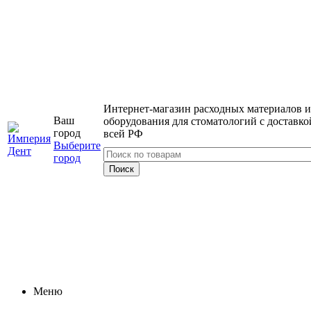
Интернет-магазин расходных материалов и
Ваш
оборудования для стоматологий с доставко
город
всей РФ
Выберите
город
Меню