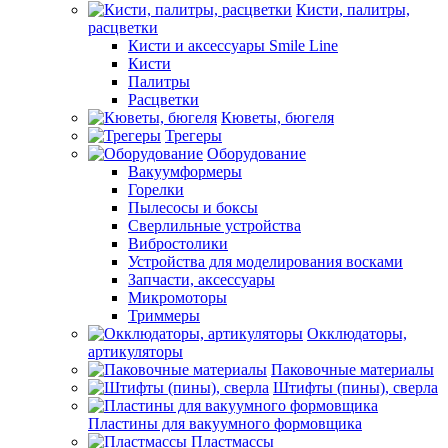
Кисти, палитры,
расцветки
Кисти и аксессуары Smile Line
Кисти
Палитры
Расцветки
Кюветы, бюгеля
Трегеры
Оборудование
Вакуумформеры
Горелки
Пылесосы и боксы
Сверлильные устройства
Вибростолики
Устройства для моделирования восками
Запчасти, аксессуары
Микромоторы
Триммеры
Окклюдаторы,
артикуляторы
Паковочные материалы
Штифты (пины), сверла
Пластины для вакуумного формовщика
Пластмассы