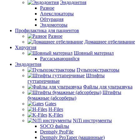
Эндодонтия
Разное
Апекслокаторы
Обтурация
Эндомоторы
Профилактика для пациентов
Разное
Домашнее отбеливание
Хирургия
Шовный материал
Рассасывающийся
Эндодонтия
Пульпоэкстракторы
Штифты
гуттаперчивые
Файлы для ультразвука
Штифты
бумажные (абсорберы)
Gates
H-Files
K-Files
NiTi инструменты
SOCO файлы
Dentsply ProFile
Dentsply ProTaper (машинные)