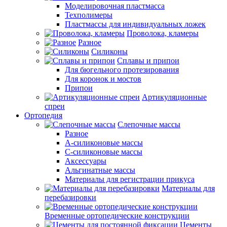
Моделировочная пластмасса
Техполимеры
Пластмассы для индивидуальных ложек
Проволока, кламеры
Разное
Силиконы
Сплавы и припои
Для бюгельного протезирования
Для коронок и мостов
Припои
Артикуляционные
спреи
Ортопедия
Слепочные массы
Разное
А-силиконовые массы
С-силиконовые массы
Аксессуары
Альгинатные массы
Материалы для регистрации прикуса
Материалы для
перебазировки
Временные ортопедические конструкции
Цементы