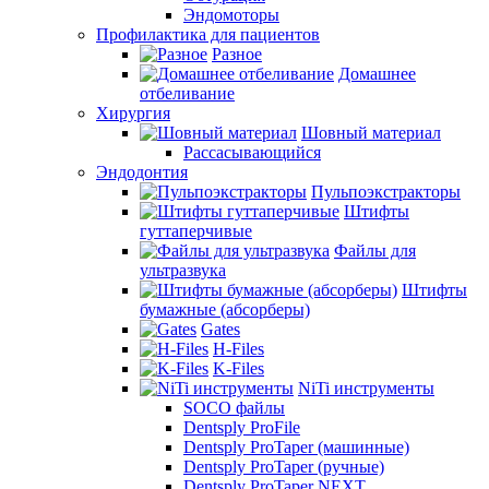
Эндомоторы
Профилактика для пациентов
Разное
Домашнее
отбеливание
Хирургия
Шовный материал
Рассасывающийся
Эндодонтия
Пульпоэкстракторы
Штифты
гуттаперчивые
Файлы для
ультразвука
Штифты
бумажные (абсорберы)
Gates
H-Files
K-Files
NiTi инструменты
SOCO файлы
Dentsply ProFile
Dentsply ProTaper (машинные)
Dentsply ProTaper (ручные)
Dentsply ProTaper NEXT