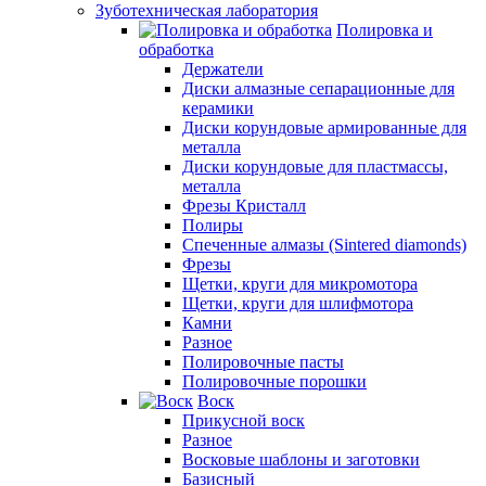
Зуботехническая лаборатория
Полировка и
обработка
Держатели
Диски алмазные сепарационные для
керамики
Диски корундовые армированные для
металла
Диски корундовые для пластмассы,
металла
Фрезы Кристалл
Полиры
Спеченные алмазы (Sintered diamonds)
Фрезы
Щетки, круги для микромотора
Щетки, круги для шлифмотора
Камни
Разное
Полировочные пасты
Полировочные порошки
Воск
Прикусной воск
Разное
Восковые шаблоны и заготовки
Базисный