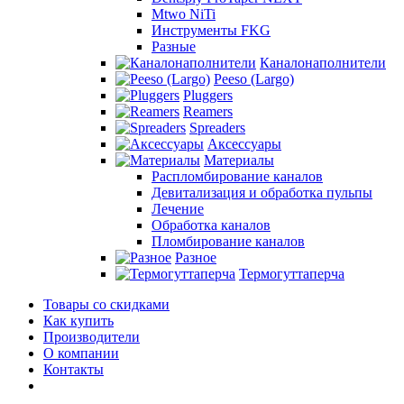
Mtwo NiTi
Инструменты FKG
Разные
Каналонаполнители
Peeso (Largo)
Pluggers
Reamers
Spreaders
Аксессуары
Материалы
Распломбирование каналов
Девитализация и обработка пульпы
Лечение
Обработка каналов
Пломбирование каналов
Разное
Термогуттаперча
Товары со скидками
Как купить
Производители
О компании
Контакты