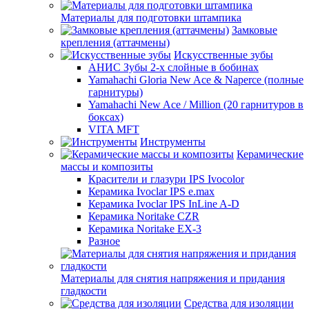
Материалы для подготовки штампика
Замковые
крепления (аттачмены)
Искусственные зубы
АНИС Зубы 2-х слойные в бобинах
Yamahachi Gloria New Ace & Naperce (полные
гарнитуры)
Yamahachi New Ace / Million (20 гарнитуров в
боксах)
VITA MFT
Инструменты
Керамические
массы и композиты
Красители и глазури IPS Ivocolor
Керамика Ivoclar IPS e.max
Керамика Ivoclar IPS InLine A-D
Керамика Noritake CZR
Керамика Noritake EX-3
Разное
Материалы для снятия напряжения и придания
гладкости
Средства для изоляции