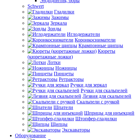
Эндодонтия, боры
Schwert
Гладилки
Зажимы
Зеркала
Зонды
Иглодержатели
Коронкосниматели
Крампонные щипцы
Кюреты
(кюретажные ложки)
Лотки
Ножницы
Пинцеты
Ретракторы
Ручки для зеркал
Ручки для скальпелей
Лезвия для скальпелей
Скальпели с ручкой
Шпатели
Шприцы для инъекций
Штопфер-гладилки
Щипцы
Экскаваторы
Оборудование