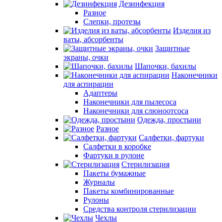
Дезинфекция
Разное
Слепки, протезы
Изделия из
ваты, абсорбенты
Защитные
экраны, очки
Шапочки, бахилы
Наконечники
для аспирации
Адаптеры
Наконечники для пылесоса
Наконечники для слюноотсоса
Одежда, простыни
Разное
Салфетки, фартуки
Салфетки в коробке
Фартуки в рулоне
Стерилизация
Пакеты бумажные
Журналы
Пакеты комбинированные
Рулоны
Средства контроля стерилизации
Чехлы