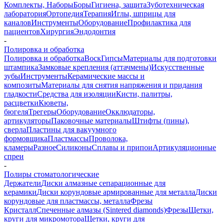
Комплекты, Наборы
Боры
Гигиена, защита
Зуботехническая
лаборатория
Ортопедия
Терапия
Иглы, шприцы для
каналов
Инструменты
Оборудование
Профилактика для
пациентов
Хирургия
Эндодонтия
-
Полировка и обработка
Полировка и обработка
Воск
Гипсы
Материалы для подготовки
штампика
Замковые крепления (аттачмены)
Искусственные
зубы
Инструменты
Керамические массы и
композиты
Материалы для снятия напряжения и придания
гладкости
Средства для изоляции
Кисти, палитры,
расцветки
Кюветы,
бюгеля
Трегеры
Оборудование
Окклюдаторы,
артикуляторы
Паковочные материалы
Штифты (пины),
сверла
Пластины для вакуумного
формовщика
Пластмассы
Проволока,
кламеры
Разное
Силиконы
Сплавы и припои
Артикуляционные
спреи
-
Полиры стоматологические
Держатели
Диски алмазные сепарационные для
керамики
Диски корундовые армированные для металла
Диски
корундовые для пластмассы, металла
Фрезы
Кристалл
Спеченные алмазы (Sintered diamonds)
Фрезы
Щетки,
круги для микромотора
Щетки, круги для