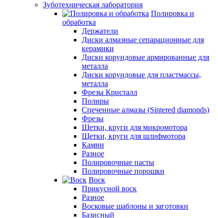
Зуботехническая лаборатория
Полировка и
обработка
Держатели
Диски алмазные сепарационные для
керамики
Диски корундовые армированные для
металла
Диски корундовые для пластмассы,
металла
Фрезы Кристалл
Полиры
Спеченные алмазы (Sintered diamonds)
Фрезы
Щетки, круги для микромотора
Щетки, круги для шлифмотора
Камни
Разное
Полировочные пасты
Полировочные порошки
Воск
Прикусной воск
Разное
Восковые шаблоны и заготовки
Базисный