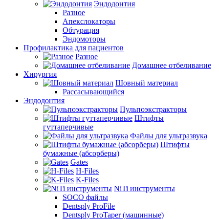
Эндодонтия
Разное
Апекслокаторы
Обтурация
Эндомоторы
Профилактика для пациентов
Разное
Домашнее отбеливание
Хирургия
Шовный материал
Рассасывающийся
Эндодонтия
Пульпоэкстракторы
Штифты
гуттаперчивые
Файлы для ультразвука
Штифты
бумажные (абсорберы)
Gates
H-Files
K-Files
NiTi инструменты
SOCO файлы
Dentsply ProFile
Dentsply ProTaper (машинные)