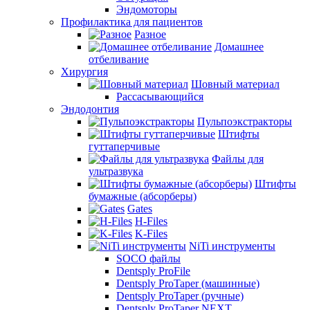
Эндомоторы
Профилактика для пациентов
Разное
Домашнее
отбеливание
Хирургия
Шовный материал
Рассасывающийся
Эндодонтия
Пульпоэкстракторы
Штифты
гуттаперчивые
Файлы для
ультразвука
Штифты
бумажные (абсорберы)
Gates
H-Files
K-Files
NiTi инструменты
SOCO файлы
Dentsply ProFile
Dentsply ProTaper (машинные)
Dentsply ProTaper (ручные)
Dentsply ProTaper NEXT