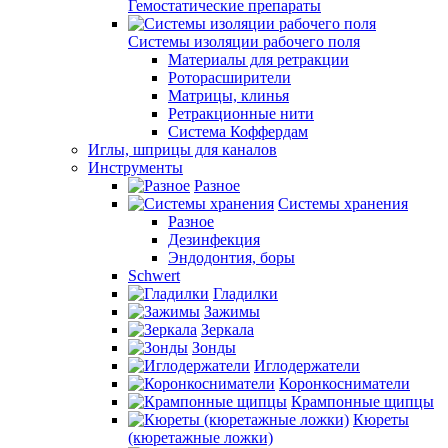
Гемостатические препараты
Системы изоляции рабочего поля
Материалы для ретракции
Роторасширители
Матрицы, клинья
Ретракционные нити
Система Коффердам
Иглы, шприцы для каналов
Инструменты
Разное
Системы хранения
Разное
Дезинфекция
Эндодонтия, боры
Schwert
Гладилки
Зажимы
Зеркала
Зонды
Иглодержатели
Коронкосниматели
Крампонные щипцы
Кюреты
(кюретажные ложки)