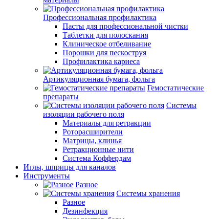
Профессиональная профилактика
Пасты для профессиональной чистки
Таблетки для полоскания
Клиническое отбеливание
Порошки для пескоструя
Профилактика кариеса
Артикуляционная бумага, фольга
Гемостатические
препараты
Системы
изоляции рабочего поля
Материалы для ретракции
Роторасширители
Матрицы, клинья
Ретракционные нити
Система Коффердам
Иглы, шприцы для каналов
Инструменты
Разное
Системы хранения
Разное
Дезинфекция