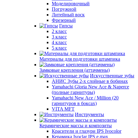
Моделировочный
Погружной
Литейный воск
Фрезерный
Гипсы
2 класс
3 класс
4 класс
5 класс
Материалы для подготовки штампика
Замковые крепления (аттачмены)
Искусственные зубы
АНИС Зубы 2-х слойные в бобинах
Yamahachi Gloria New Ace & Naperce
(полные гарнитуры)
Yamahachi New Ace / Million (20
гарнитуров в боксах)
VITA MFT
Инструменты
Керамические массы и композиты
Красители и глазури IPS Ivocolor
Керамика Ivoclar IPS e.max