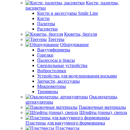
Кисти, палитры,
расцветки
Кисти и аксессуары Smile Line
Кисти
Палитры
Расцветки
Кюветы, бюгеля
Трегеры
Оборудование
Вакуумформеры
Горелки
Пылесосы и боксы
Сверлильные устройства
Вибростолики
Устройства для моделирования восками
Запчасти, аксессуары
Микромоторы
Триммеры
Окклюдаторы,
артикуляторы
Паковочные материалы
Штифты (пины), сверла
Пластины для вакуумного формовщика
Пластмассы