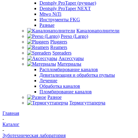
Dentsply ProTaper (ручные)
Dentsply ProTaper NEXT
Mtwo NiTi
Инструменты FKG
Разные
Каналонаполнители
Peeso (Largo)
Pluggers
Reamers
Spreaders
Аксессуары
Материалы
Распломбирование каналов
Девитализация и обработка пульпы
Лечение
Обработка каналов
Пломбирование каналов
Разное
Термогуттаперча
Главная
-
Каталог
-
Зуботехническая лаборатория