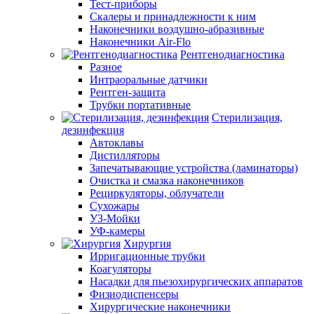
Тест-приборы
Скалеры и принадлежности к ним
Наконечники воздушно-абразивные
Наконечники Air-Flo
Рентгенодиагностика
Разное
Интраоральные датчики
Рентген-защита
Трубки портативные
Стерилизация,
дезинфекция
Автоклавы
Дистилляторы
Запечатывающие устройства (ламинаторы)
Очистка и смазка наконечников
Рециркуляторы, облучатели
Сухожары
УЗ-Мойки
УФ-камеры
Хирургия
Ирригационные трубки
Коагуляторы
Насадки для пьезохирургических аппаратов
Физиодиспенсеры
Хирургические наконечники