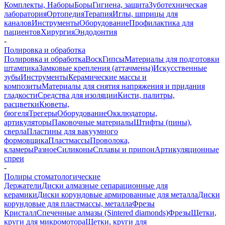
Комплекты, Наборы
Боры
Гигиена, защита
Зуботехническая
лаборатория
Ортопедия
Терапия
Иглы, шприцы для
каналов
Инструменты
Оборудование
Профилактика для
пациентов
Хирургия
Эндодонтия
-
Полировка и обработка
Полировка и обработка
Воск
Гипсы
Материалы для подготовки
штампика
Замковые крепления (аттачмены)
Искусственные
зубы
Инструменты
Керамические массы и
композиты
Материалы для снятия напряжения и придания
гладкости
Средства для изоляции
Кисти, палитры,
расцветки
Кюветы,
бюгеля
Трегеры
Оборудование
Окклюдаторы,
артикуляторы
Паковочные материалы
Штифты (пины),
сверла
Пластины для вакуумного
формовщика
Пластмассы
Проволока,
кламеры
Разное
Силиконы
Сплавы и припои
Артикуляционные
спреи
-
Полиры стоматологические
Держатели
Диски алмазные сепарационные для
керамики
Диски корундовые армированные для металла
Диски
корундовые для пластмассы, металла
Фрезы
Кристалл
Спеченные алмазы (Sintered diamonds)
Фрезы
Щетки,
круги для микромотора
Щетки, круги для