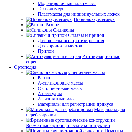
Моделировочная пластмасса
Техполимеры
Пластмассы для индивидуальных ложек
Проволока, кламеры
Разное
Силиконы
Сплавы и припои
Для бюгельного протезирования
Для коронок и мостов
Припои
Артикуляционные
спреи
Ортопедия
Слепочные массы
Разное
А-силиконовые массы
С-силиконовые массы
Аксессуары
Альгинатные массы
Материалы для регистрации прикуса
Материалы для
перебазировки
Временные ортопедические конструкции
Цементы