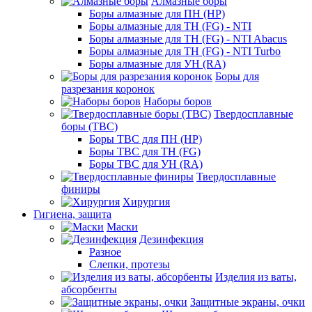
Алмазные боры
Боры алмазные для ПН (HP)
Боры алмазные для ТН (FG) - NTI
Боры алмазные для ТН (FG) - NTI Abacus
Боры алмазные для ТН (FG) - NTI Turbo
Боры алмазные для УН (RA)
Боры для
разрезания коронок
Наборы боров
Твердосплавные
боры (ТВС)
Боры ТВС для ПН (HP)
Боры ТВС для ТН (FG)
Боры ТВС для УН (RA)
Твердосплавные
финиры
Хирургия
Гигиена, защита
Маски
Дезинфекция
Разное
Слепки, протезы
Изделия из ваты,
абсорбенты
Защитные экраны, очки