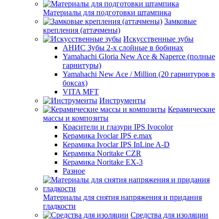
Материалы для подготовки штампика
Замковые
крепления (аттачмены)
Искусственные зубы
АНИС Зубы 2-х слойные в бобинах
Yamahachi Gloria New Ace & Naperce (полные
гарнитуры)
Yamahachi New Ace / Million (20 гарнитуров в
боксах)
VITA MFT
Инструменты
Керамические
массы и композиты
Красители и глазури IPS Ivocolor
Керамика Ivoclar IPS e.max
Керамика Ivoclar IPS InLine A-D
Керамика Noritake CZR
Керамика Noritake EX-3
Разное
Материалы для снятия напряжения и придания
гладкости
Средства для изоляции