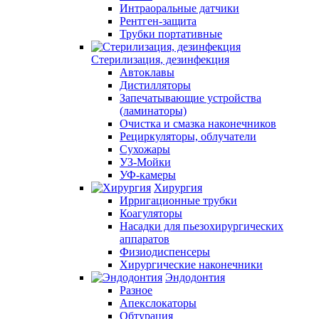
Интраоральные датчики
Рентген-защита
Трубки портативные
Стерилизация, дезинфекция
Автоклавы
Дистилляторы
Запечатывающие устройства
(ламинаторы)
Очистка и смазка наконечников
Рециркуляторы, облучатели
Сухожары
УЗ-Мойки
УФ-камеры
Хирургия
Ирригационные трубки
Коагуляторы
Насадки для пьезохирургических
аппаратов
Физиодиспенсеры
Хирургические наконечники
Эндодонтия
Разное
Апекслокаторы
Обтурация