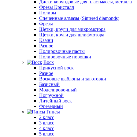
Диски корундовые для пластмассы, металла
Фрезы Кристалл
Полиры
Спеченные алмазы (Sintered diamonds)
Фрезы
Щетки, круги для микромотора
Щетки, круги для шлифмотора
Камни
Разное
Полировочные пасты
Полировочные порошки
Воск
Прикусной воск
Разное
Восковые шаблоны и заготовки
Базисный
Моделировочный
Погружной
Литейный воск
Фрезерный
Гипсы
2 класс
3 класс
4 класс
5 класс