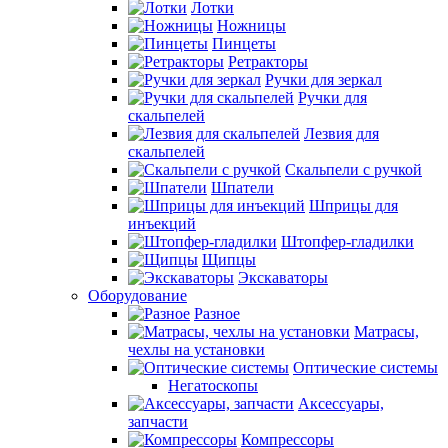
Лотки
Ножницы
Пинцеты
Ретракторы
Ручки для зеркал
Ручки для
скальпелей
Лезвия для
скальпелей
Скальпели с ручкой
Шпатели
Шприцы для
инъекций
Штопфер-гладилки
Щипцы
Экскаваторы
Оборудование
Разное
Матрасы,
чехлы на установки
Оптические системы
Негатоскопы
Аксессуары,
запчасти
Компрессоры