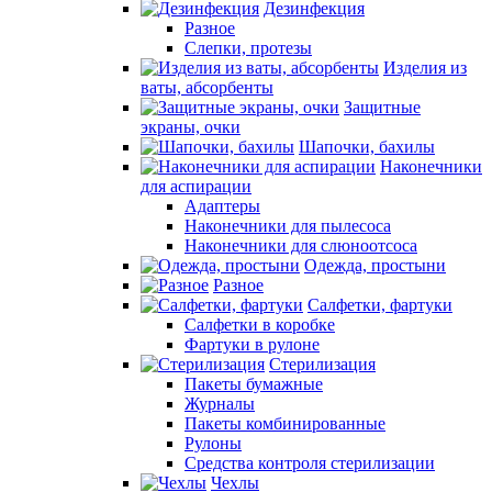
Дезинфекция
Разное
Слепки, протезы
Изделия из
ваты, абсорбенты
Защитные
экраны, очки
Шапочки, бахилы
Наконечники
для аспирации
Адаптеры
Наконечники для пылесоса
Наконечники для слюноотсоса
Одежда, простыни
Разное
Салфетки, фартуки
Салфетки в коробке
Фартуки в рулоне
Стерилизация
Пакеты бумажные
Журналы
Пакеты комбинированные
Рулоны
Средства контроля стерилизации
Чехлы