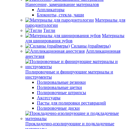
Нанесение, замешивание материалов
Аппликаторы
Блокноты, стекла, чаши
Материалы для
пародонтологии
Тигли
Материалы
для шинирования зубов
Силаны (праймеры)
Аппликационная
анестезия
Полировочные и финирующие материалы и
инструменты
Полировальные резинки
Полировальные щетки
Полировочные штрипсы
Аксессуары
Пасты для полировки реставраций
Полировочные диски
Прокладочно-изолирующие и подкладочные
материалы