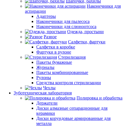
Шапочки, бахилы
Наконечники для
аспирации
Адаптеры
Наконечники для пылесоса
Наконечники для слюноотсоса
Одежда, простыни
Разное
Салфетки, фартуки
Салфетки в коробке
Фартуки в рулоне
Стерилизация
Пакеты бумажные
Журналы
Пакеты комбинированные
Рулоны
Средства контроля стерилизации
Чехлы
Зуботехническая лаборатория
Полировка и обработка
Держатели
Диски алмазные сепарационные для
керамики
Диски корундовые армированные для
металла