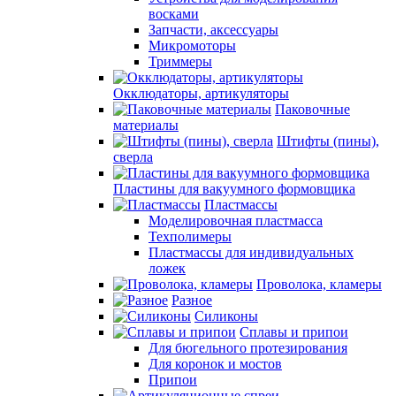
восками
Запчасти, аксессуары
Микромоторы
Триммеры
Окклюдаторы, артикуляторы
Паковочные
материалы
Штифты (пины),
сверла
Пластины для вакуумного формовщика
Пластмассы
Моделировочная пластмасса
Техполимеры
Пластмассы для индивидуальных
ложек
Проволока, кламеры
Разное
Силиконы
Сплавы и припои
Для бюгельного протезирования
Для коронок и мостов
Припои