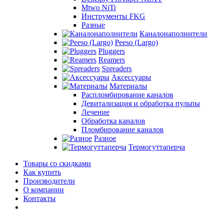
Mtwo NiTi
Инструменты FKG
Разные
Каналонаполнители
Peeso (Largo)
Pluggers
Reamers
Spreaders
Аксессуары
Материалы
Распломбирование каналов
Девитализация и обработка пульпы
Лечение
Обработка каналов
Пломбирование каналов
Разное
Термогуттаперча
Товары со скидками
Как купить
Производители
О компании
Контакты