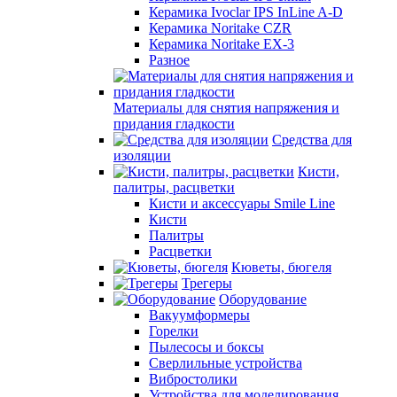
Керамика Ivoclar IPS InLine A-D
Керамика Noritake CZR
Керамика Noritake EX-3
Разное
Материалы для снятия напряжения и
придания гладкости
Средства для
изоляции
Кисти,
палитры, расцветки
Кисти и аксессуары Smile Line
Кисти
Палитры
Расцветки
Кюветы, бюгеля
Трегеры
Оборудование
Вакуумформеры
Горелки
Пылесосы и боксы
Сверлильные устройства
Вибростолики
Устройства для моделирования