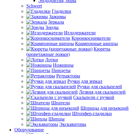
Эндодонтия, боры
Schwert
Гладилки
Зажимы
Зеркала
Зонды
Иглодержатели
Коронкосниматели
Крампонные щипцы
Кюреты
(кюретажные ложки)
Лотки
Ножницы
Пинцеты
Ретракторы
Ручки для зеркал
Ручки для скальпелей
Лезвия для скальпелей
Скальпели с ручкой
Шпатели
Шприцы для инъекций
Штопфер-гладилки
Щипцы
Экскаваторы
Оборудование