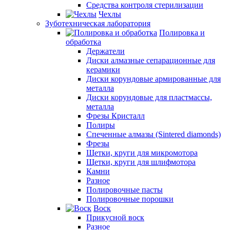
Средства контроля стерилизации
Чехлы
Зуботехническая лаборатория
Полировка и
обработка
Держатели
Диски алмазные сепарационные для
керамики
Диски корундовые армированные для
металла
Диски корундовые для пластмассы,
металла
Фрезы Кристалл
Полиры
Спеченные алмазы (Sintered diamonds)
Фрезы
Щетки, круги для микромотора
Щетки, круги для шлифмотора
Камни
Разное
Полировочные пасты
Полировочные порошки
Воск
Прикусной воск
Разное