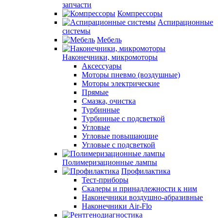
запчасти
Компрессоры
Аспирационные
системы
Мебель
Наконечники, микромоторы
Аксессуары
Моторы пневмо (воздушные)
Моторы электрические
Прямые
Смазка, очистка
Турбинные
Турбинные с подсветкой
Угловые
Угловые повышающие
Угловые с подсветкой
Полимеризационные лампы
Профилактика
Тест-приборы
Скалеры и принадлежности к ним
Наконечники воздушно-абразивные
Наконечники Air-Flo