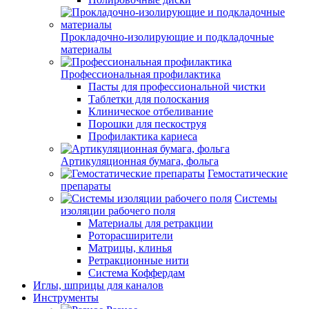
Прокладочно-изолирующие и подкладочные
материалы
Профессиональная профилактика
Пасты для профессиональной чистки
Таблетки для полоскания
Клиническое отбеливание
Порошки для пескоструя
Профилактика кариеса
Артикуляционная бумага, фольга
Гемостатические
препараты
Системы
изоляции рабочего поля
Материалы для ретракции
Роторасширители
Матрицы, клинья
Ретракционные нити
Система Коффердам
Иглы, шприцы для каналов
Инструменты