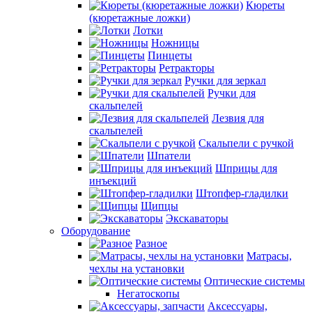
Кюреты
(кюретажные ложки)
Лотки
Ножницы
Пинцеты
Ретракторы
Ручки для зеркал
Ручки для
скальпелей
Лезвия для
скальпелей
Скальпели с ручкой
Шпатели
Шприцы для
инъекций
Штопфер-гладилки
Щипцы
Экскаваторы
Оборудование
Разное
Матрасы,
чехлы на установки
Оптические системы
Негатоскопы
Аксессуары,