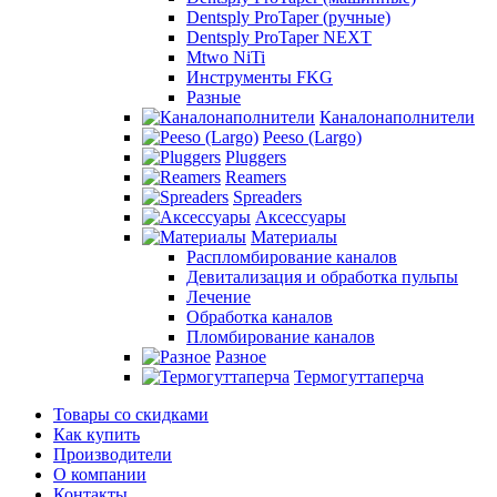
Dentsply ProTaper (ручные)
Dentsply ProTaper NEXT
Mtwo NiTi
Инструменты FKG
Разные
Каналонаполнители
Peeso (Largo)
Pluggers
Reamers
Spreaders
Аксессуары
Материалы
Распломбирование каналов
Девитализация и обработка пульпы
Лечение
Обработка каналов
Пломбирование каналов
Разное
Термогуттаперча
Товары со скидками
Как купить
Производители
О компании
Контакты