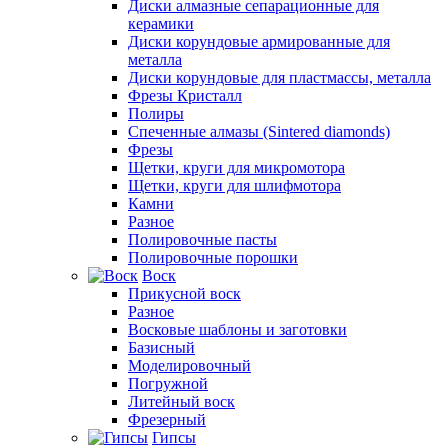
Диски алмазные сепарационные для
керамики
Диски корундовые армированные для
металла
Диски корундовые для пластмассы, металла
Фрезы Кристалл
Полиры
Спеченные алмазы (Sintered diamonds)
Фрезы
Щетки, круги для микромотора
Щетки, круги для шлифмотора
Камни
Разное
Полировочные пасты
Полировочные порошки
Воск
Прикусной воск
Разное
Восковые шаблоны и заготовки
Базисный
Моделировочный
Погружной
Литейный воск
Фрезерный
Гипсы