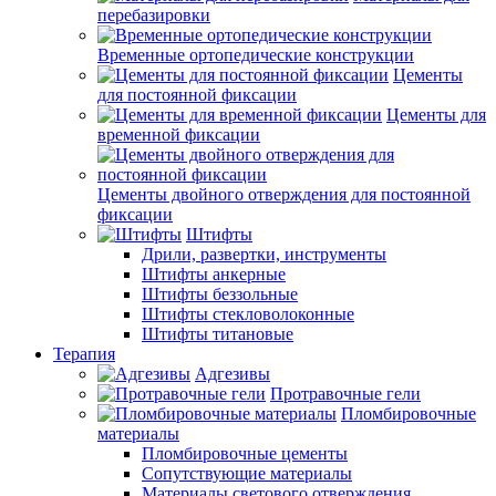
перебазировки
Временные ортопедические конструкции
Цементы
для постоянной фиксации
Цементы для
временной фиксации
Цементы двойного отверждения для постоянной
фиксации
Штифты
Дрили, развертки, инструменты
Штифты анкерные
Штифты беззольные
Штифты стекловолоконные
Штифты титановые
Терапия
Адгезивы
Протравочные гели
Пломбировочные
материалы
Пломбировочные цементы
Сопутствующие материалы
Материалы светового отверждения