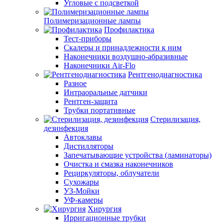
Угловые с подсветкой
Полимеризационные лампы
Профилактика
Тест-приборы
Скалеры и принадлежности к ним
Наконечники воздушно-абразивные
Наконечники Air-Flo
Рентгенодиагностика
Разное
Интраоральные датчики
Рентген-защита
Трубки портативные
Стерилизация,
дезинфекция
Автоклавы
Дистилляторы
Запечатывающие устройства (ламинаторы)
Очистка и смазка наконечников
Рециркуляторы, облучатели
Сухожары
УЗ-Мойки
УФ-камеры
Хирургия
Ирригационные трубки