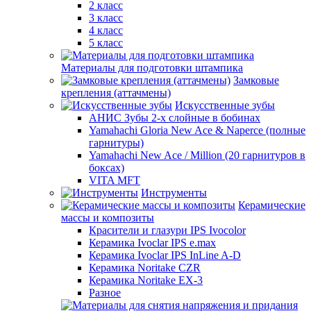
2 класс
3 класс
4 класс
5 класс
Материалы для подготовки штампика
Замковые
крепления (аттачмены)
Искусственные зубы
АНИС Зубы 2-х слойные в бобинах
Yamahachi Gloria New Ace & Naperce (полные
гарнитуры)
Yamahachi New Ace / Million (20 гарнитуров в
боксах)
VITA MFT
Инструменты
Керамические
массы и композиты
Красители и глазури IPS Ivocolor
Керамика Ivoclar IPS e.max
Керамика Ivoclar IPS InLine A-D
Керамика Noritake CZR
Керамика Noritake EX-3
Разное