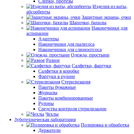
Слепки, протезы
Изделия из ваты,
абсорбенты
Защитные экраны, очки
Шапочки, бахилы
Наконечники для
аспирации
Адаптеры
Наконечники для пылесоса
Наконечники для слюноотсоса
Одежда, простыни
Разное
Салфетки, фартуки
Салфетки в коробке
Фартуки в рулоне
Стерилизация
Пакеты бумажные
Журналы
Пакеты комбинированные
Рулоны
Средства контроля стерилизации
Чехлы
Зуботехническая лаборатория
Полировка и обработка
Держатели