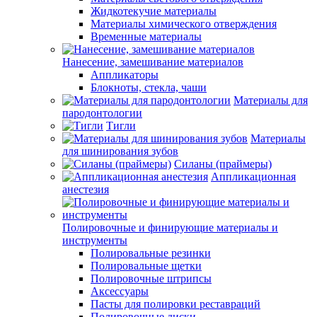
Жидкотекучие материалы
Материалы химического отверждения
Временные материалы
Нанесение, замешивание материалов
Аппликаторы
Блокноты, стекла, чаши
Материалы для
пародонтологии
Тигли
Материалы
для шинирования зубов
Силаны (праймеры)
Аппликационная
анестезия
Полировочные и финирующие материалы и
инструменты
Полировальные резинки
Полировальные щетки
Полировочные штрипсы
Аксессуары
Пасты для полировки реставраций
Полировочные диски