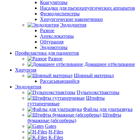
Коагуляторы
Насадки для пьезохирургических аппаратов
Физиодиспенсеры
Хирургические наконечники
Эндодонтия
Разное
Апекслокаторы
Обтурация
Эндомоторы
Профилактика для пациентов
Разное
Домашнее отбеливание
Хирургия
Шовный материал
Рассасывающийся
Эндодонтия
Пульпоэкстракторы
Штифты
гуттаперчивые
Файлы для ультразвука
Штифты
бумажные (абсорберы)
Gates
H-Files
K-Files