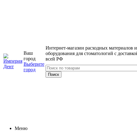
Интернет-магазин расходных материалов и
Ваш
оборудования для стоматологий с доставко
город
всей РФ
Выберите
город
Меню