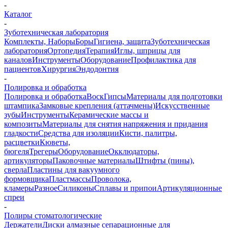
-
Каталог
-
Зуботехническая лаборатория
Комплекты, Наборы
Боры
Гигиена, защита
Зуботехническая
лаборатория
Ортопедия
Терапия
Иглы, шприцы для
каналов
Инструменты
Оборудование
Профилактика для
пациентов
Хирургия
Эндодонтия
-
Полировка и обработка
Полировка и обработка
Воск
Гипсы
Материалы для подготовки
штампика
Замковые крепления (аттачмены)
Искусственные
зубы
Инструменты
Керамические массы и
композиты
Материалы для снятия напряжения и придания
гладкости
Средства для изоляции
Кисти, палитры,
расцветки
Кюветы,
бюгеля
Трегеры
Оборудование
Окклюдаторы,
артикуляторы
Паковочные материалы
Штифты (пины),
сверла
Пластины для вакуумного
формовщика
Пластмассы
Проволока,
кламеры
Разное
Силиконы
Сплавы и припои
Артикуляционные
спреи
-
Полиры стоматологические
Держатели
Диски алмазные сепарационные для