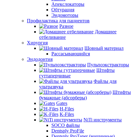
Апекслокаторы
Обтурация
Эндомоторы
Профилактика для пациентов
Разное
Домашнее
отбеливание
Хирургия
Шовный материал
Рассасывающийся
Эндодонтия
Пульпоэкстракторы
Штифты
гуттаперчивые
Файлы для
ультразвука
Штифты
бумажные (абсорберы)
Gates
H-Files
K-Files
NiTi инструменты
SOCO файлы
Dentsply ProFile
Dentsply ProTaper (машинные)