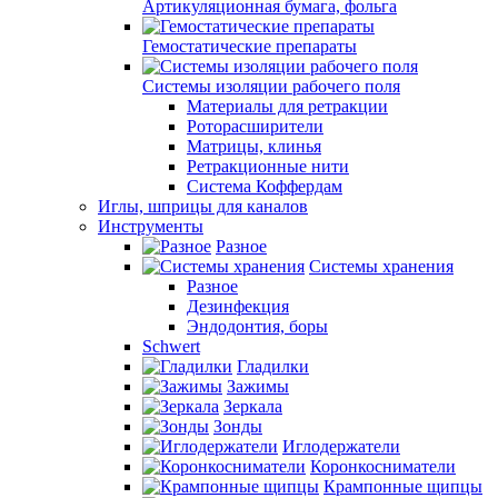
Артикуляционная бумага, фольга
Гемостатические препараты
Системы изоляции рабочего поля
Материалы для ретракции
Роторасширители
Матрицы, клинья
Ретракционные нити
Система Коффердам
Иглы, шприцы для каналов
Инструменты
Разное
Системы хранения
Разное
Дезинфекция
Эндодонтия, боры
Schwert
Гладилки
Зажимы
Зеркала
Зонды
Иглодержатели
Коронкосниматели
Крампонные щипцы