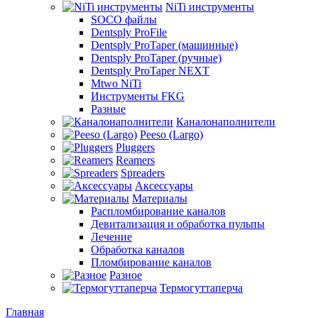
NiTi инструменты
SOCO файлы
Dentsply ProFile
Dentsply ProTaper (машинные)
Dentsply ProTaper (ручные)
Dentsply ProTaper NEXT
Mtwo NiTi
Инструменты FKG
Разные
Каналонаполнители
Peeso (Largo)
Pluggers
Reamers
Spreaders
Аксессуары
Материалы
Распломбирование каналов
Девитализация и обработка пульпы
Лечение
Обработка каналов
Пломбирование каналов
Разное
Термогуттаперча
Главная