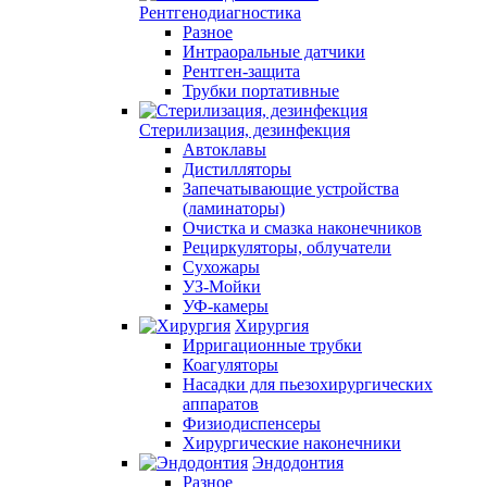
Рентгенодиагностика
Разное
Интраоральные датчики
Рентген-защита
Трубки портативные
Стерилизация, дезинфекция
Автоклавы
Дистилляторы
Запечатывающие устройства
(ламинаторы)
Очистка и смазка наконечников
Рециркуляторы, облучатели
Сухожары
УЗ-Мойки
УФ-камеры
Хирургия
Ирригационные трубки
Коагуляторы
Насадки для пьезохирургических
аппаратов
Физиодиспенсеры
Хирургические наконечники
Эндодонтия
Разное