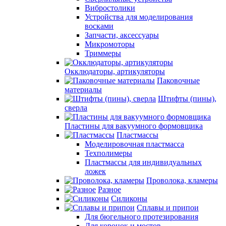
Вибростолики
Устройства для моделирования
восками
Запчасти, аксессуары
Микромоторы
Триммеры
Окклюдаторы, артикуляторы
Паковочные
материалы
Штифты (пины),
сверла
Пластины для вакуумного формовщика
Пластмассы
Моделировочная пластмасса
Техполимеры
Пластмассы для индивидуальных
ложек
Проволока, кламеры
Разное
Силиконы
Сплавы и припои
Для бюгельного протезирования
Для коронок и мостов