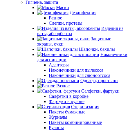
Гигиена, защита
Маски
Дезинфекция
Разное
Слепки, протезы
Изделия из
ваты, абсорбенты
Защитные
экраны, очки
Шапочки, бахилы
Наконечники
для аспирации
Адаптеры
Наконечники для пылесоса
Наконечники для слюноотсоса
Одежда, простыни
Разное
Салфетки, фартуки
Салфетки в коробке
Фартуки в рулоне
Стерилизация
Пакеты бумажные
Журналы
Пакеты комбинированные
Рулоны