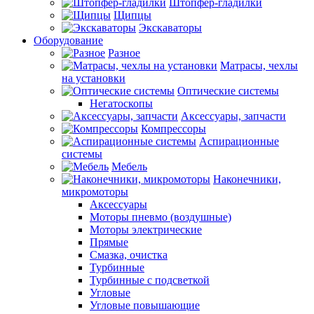
Штопфер-гладилки
Щипцы
Экскаваторы
Оборудование
Разное
Матрасы, чехлы
на установки
Оптические системы
Негатоскопы
Аксессуары, запчасти
Компрессоры
Аспирационные
системы
Мебель
Наконечники,
микромоторы
Аксессуары
Моторы пневмо (воздушные)
Моторы электрические
Прямые
Смазка, очистка
Турбинные
Турбинные с подсветкой
Угловые
Угловые повышающие