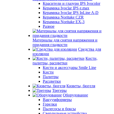
Красители и глазури IPS Ivocolor
Керамика Ivoclar IPS e.max
Керамика Ivoclar IPS InLine A-D
Керамика Noritake CZR
Керамика Noritake EX-3
Разное
Материалы для снятия напряжения и
придания гладкости
Средства для
изоляции
Кисти,
палитры, расцветки
Кисти и аксессуары Smile Line
Кисти
Палитры
Расцветки
Кюветы, бюгеля
Трегеры
Оборудование
Вакуумформеры
Горелки
Пылесосы и боксы
Сверлильные устройства