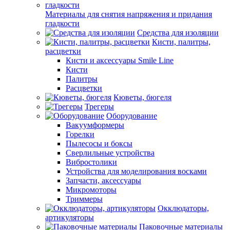
Материалы для снятия напряжения и придания
гладкости
Средства для изоляции
Кисти, палитры,
расцветки
Кисти и аксессуары Smile Line
Кисти
Палитры
Расцветки
Кюветы, бюгеля
Трегеры
Оборудование
Вакуумформеры
Горелки
Пылесосы и боксы
Сверлильные устройства
Вибростолики
Устройства для моделирования восками
Запчасти, аксессуары
Микромоторы
Триммеры
Окклюдаторы,
артикуляторы
Паковочные материалы