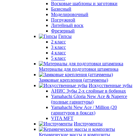
Восковые шаблоны и заготовки
Базисный
Моделировочный
Погружной
Литейный воск
Фрезерный
Гипсы
2 класс
3 класс
4 класс
5 класс
Материалы для подготовки штампика
Замковые крепления (аттачмены)
Искусственные зубы
АНИС Зубы 2-х слойные в бобинах
Yamahachi Gloria New Ace & Naperce
(полные гарнитуры)
Yamahachi New Ace / Million (20
гарнитуров в боксах)
VITA MFT
Инструменты
Керамические массы и композиты