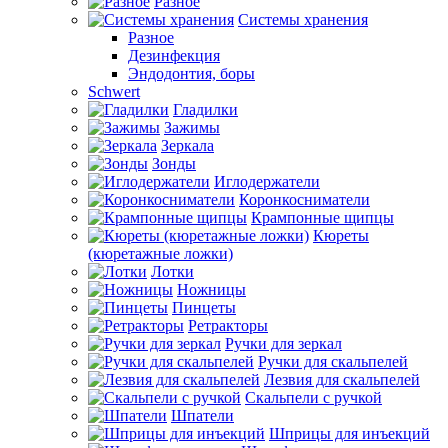
Разное
Системы хранения
Разное
Дезинфекция
Эндодонтия, боры
Schwert
Гладилки
Зажимы
Зеркала
Зонды
Иглодержатели
Коронкосниматели
Крампонные щипцы
Кюреты
(кюретажные ложки)
Лотки
Ножницы
Пинцеты
Ретракторы
Ручки для зеркал
Ручки для скальпелей
Лезвия для скальпелей
Скальпели с ручкой
Шпатели
Шприцы для инъекций