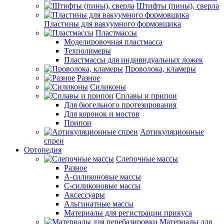
Штифты (пины), сверла
Пластины для вакуумного формовщика
Пластмассы
Моделировочная пластмасса
Техполимеры
Пластмассы для индивидуальных ложек
Проволока, кламеры
Разное
Силиконы
Сплавы и припои
Для бюгельного протезирования
Для коронок и мостов
Припои
Артикуляционные
спреи
Ортопедия
Слепочные массы
Разное
А-силиконовые массы
С-силиконовые массы
Аксессуары
Альгинатные массы
Материалы для регистрации прикуса
Материалы для