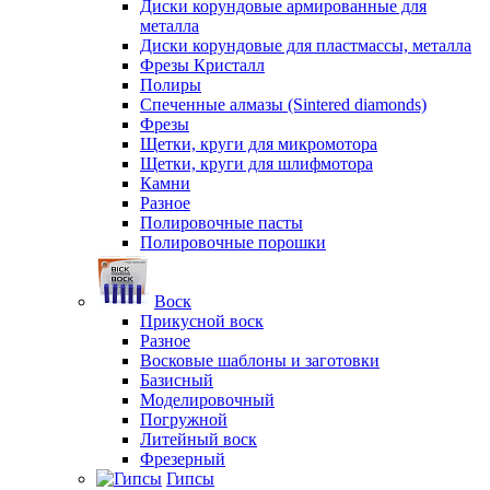
Диски корундовые армированные для
металла
Диски корундовые для пластмассы, металла
Фрезы Кристалл
Полиры
Спеченные алмазы (Sintered diamonds)
Фрезы
Щетки, круги для микромотора
Щетки, круги для шлифмотора
Камни
Разное
Полировочные пасты
Полировочные порошки
Воск
Прикусной воск
Разное
Восковые шаблоны и заготовки
Базисный
Моделировочный
Погружной
Литейный воск
Фрезерный
Гипсы