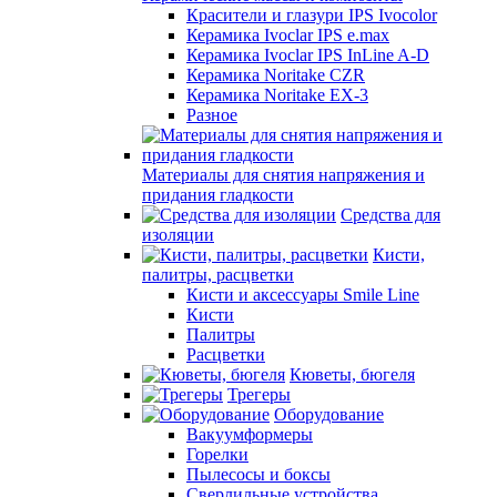
Красители и глазури IPS Ivocolor
Керамика Ivoclar IPS e.max
Керамика Ivoclar IPS InLine A-D
Керамика Noritake CZR
Керамика Noritake EX-3
Разное
Материалы для снятия напряжения и
придания гладкости
Средства для
изоляции
Кисти,
палитры, расцветки
Кисти и аксессуары Smile Line
Кисти
Палитры
Расцветки
Кюветы, бюгеля
Трегеры
Оборудование
Вакуумформеры
Горелки
Пылесосы и боксы
Сверлильные устройства