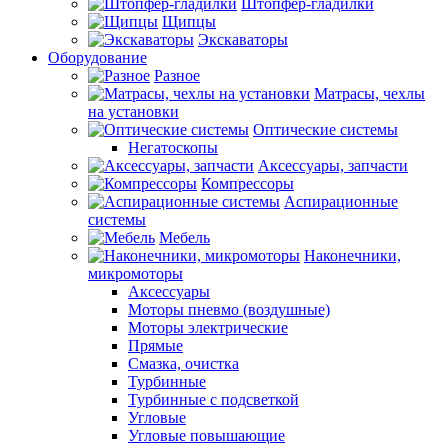
Штопфер-гладилки
Щипцы
Экскаваторы
Оборудование
Разное
Матрасы, чехлы
на установки
Оптические системы
Негатоскопы
Аксессуары, запчасти
Компрессоры
Аспирационные
системы
Мебель
Наконечники,
микромоторы
Аксессуары
Моторы пневмо (воздушные)
Моторы электрические
Прямые
Смазка, очистка
Турбинные
Турбинные с подсветкой
Угловые
Угловые повышающие