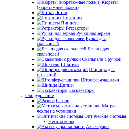
Кюреты
(кюретажные ложки)
Лотки
Ножницы
Пинцеты
Ретракторы
Ручки для зеркал
Ручки для
скальпелей
Лезвия для
скальпелей
Скальпели с ручкой
Шпатели
Шприцы для
инъекций
Штопфер-гладилки
Щипцы
Экскаваторы
Оборудование
Разное
Матрасы,
чехлы на установки
Оптические системы
Негатоскопы
Аксессуары,