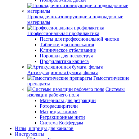
Прокладочно-изолирующие и подкладочные
материалы
Профессиональная профилактика
Пасты для профессиональной чистки
Таблетки для полоскания
Клиническое отбеливание
Порошки для пескоструя
Профилактика кариеса
Артикуляционная бумага, фольга
Гемостатические
препараты
Системы
изоляции рабочего поля
Материалы для ретракции
Роторасширители
Матрицы, клинья
Ретракционные нити
Система Коффердам
Иглы, шприцы для каналов
Инструменты