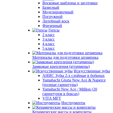
Восковые шаблоны и заготовки
Базисный
Моделировочный
Погружной
Литейный воск
Фрезерный
Гипсы
2 класс
3 класс
4 класс
5 класс
Материалы для подготовки штампика
Замковые крепления (аттачмены)
Искусственные зубы
АНИС Зубы 2-х слойные в бобинах
Yamahachi Gloria New Ace & Naperce
(полные гарнитуры)
Yamahachi New Ace / Million (20
гарнитуров в боксах)
VITA MFT
Инструменты
Керамические массы и композиты