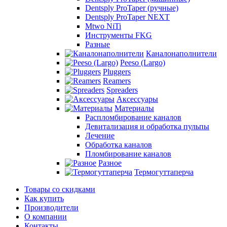
Dentsply ProTaper (ручные)
Dentsply ProTaper NEXT
Mtwo NiTi
Инструменты FKG
Разные
Каналонаполнители
Peeso (Largo)
Pluggers
Reamers
Spreaders
Аксессуары
Материалы
Распломбирование каналов
Девитализация и обработка пульпы
Лечение
Обработка каналов
Пломбирование каналов
Разное
Термогуттаперча
Товары со скидками
Как купить
Производители
О компании
Контакты