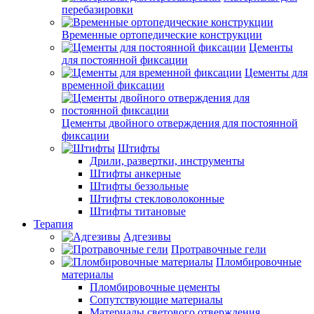
перебазировки
Временные ортопедические конструкции
Цементы
для постоянной фиксации
Цементы для
временной фиксации
Цементы двойного отверждения для постоянной
фиксации
Штифты
Дрили, развертки, инструменты
Штифты анкерные
Штифты беззольные
Штифты стекловолоконные
Штифты титановые
Терапия
Адгезивы
Протравочные гели
Пломбировочные
материалы
Пломбировочные цементы
Сопутствующие материалы
Материалы светового отверждения