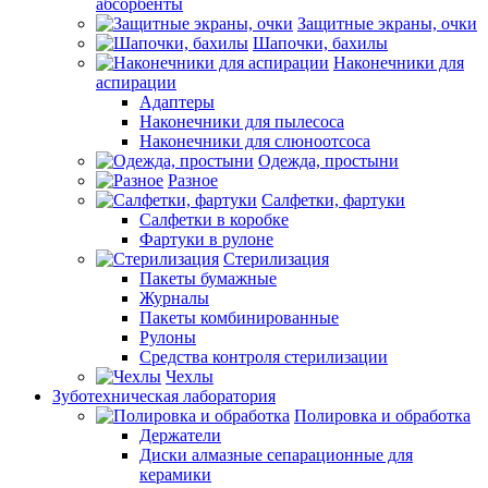
абсорбенты
Защитные экраны, очки
Шапочки, бахилы
Наконечники для
аспирации
Адаптеры
Наконечники для пылесоса
Наконечники для слюноотсоса
Одежда, простыни
Разное
Салфетки, фартуки
Салфетки в коробке
Фартуки в рулоне
Стерилизация
Пакеты бумажные
Журналы
Пакеты комбинированные
Рулоны
Средства контроля стерилизации
Чехлы
Зуботехническая лаборатория
Полировка и обработка
Держатели
Диски алмазные сепарационные для
керамики