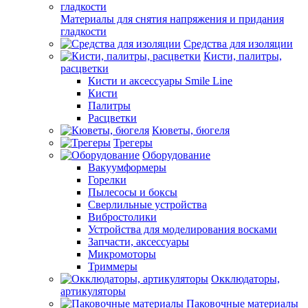
Материалы для снятия напряжения и придания
гладкости
Средства для изоляции
Кисти, палитры,
расцветки
Кисти и аксессуары Smile Line
Кисти
Палитры
Расцветки
Кюветы, бюгеля
Трегеры
Оборудование
Вакуумформеры
Горелки
Пылесосы и боксы
Сверлильные устройства
Вибростолики
Устройства для моделирования восками
Запчасти, аксессуары
Микромоторы
Триммеры
Окклюдаторы,
артикуляторы
Паковочные материалы