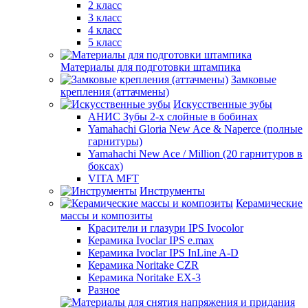
2 класс
3 класс
4 класс
5 класс
Материалы для подготовки штампика
Замковые
крепления (аттачмены)
Искусственные зубы
АНИС Зубы 2-х слойные в бобинах
Yamahachi Gloria New Ace & Naperce (полные
гарнитуры)
Yamahachi New Ace / Million (20 гарнитуров в
боксах)
VITA MFT
Инструменты
Керамические
массы и композиты
Красители и глазури IPS Ivocolor
Керамика Ivoclar IPS e.max
Керамика Ivoclar IPS InLine A-D
Керамика Noritake CZR
Керамика Noritake EX-3
Разное