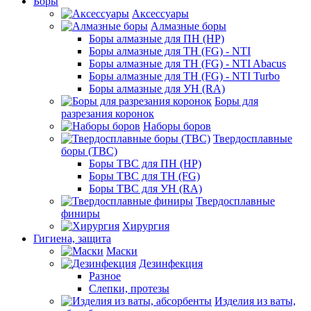
Боры
Аксессуары
Алмазные боры
Боры алмазные для ПН (HP)
Боры алмазные для ТН (FG) - NTI
Боры алмазные для ТН (FG) - NTI Abacus
Боры алмазные для ТН (FG) - NTI Turbo
Боры алмазные для УН (RA)
Боры для
разрезания коронок
Наборы боров
Твердосплавные
боры (ТВС)
Боры ТВС для ПН (HP)
Боры ТВС для ТН (FG)
Боры ТВС для УН (RA)
Твердосплавные
финиры
Хирургия
Гигиена, защита
Маски
Дезинфекция
Разное
Слепки, протезы
Изделия из ваты,