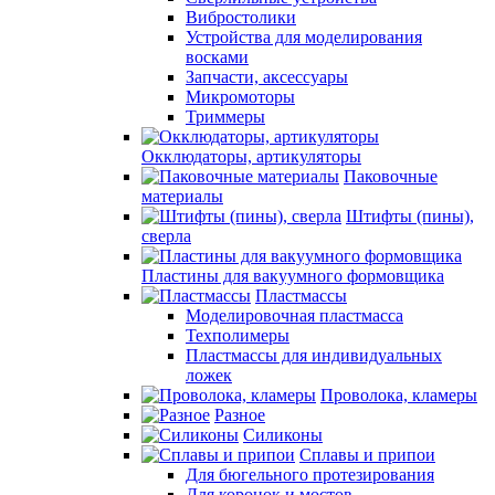
Вибростолики
Устройства для моделирования
восками
Запчасти, аксессуары
Микромоторы
Триммеры
Окклюдаторы, артикуляторы
Паковочные
материалы
Штифты (пины),
сверла
Пластины для вакуумного формовщика
Пластмассы
Моделировочная пластмасса
Техполимеры
Пластмассы для индивидуальных
ложек
Проволока, кламеры
Разное
Силиконы
Сплавы и припои
Для бюгельного протезирования
Для коронок и мостов