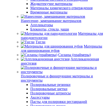
Жидкотекучие материалы
Материалы химического отверждения
Временные материалы
Нанесение, замешивание материалов
Аппликаторы
Блокноты, стекла, чаши
Материалы для
пародонтологии
Тигли
Материалы
для шинирования зубов
Силаны (праймеры)
Аппликационная
анестезия
Полировочные и финирующие материалы и
инструменты
Полировальные резинки
Полировальные щетки
Полировочные штрипсы
Аксессуары
Пасты для полировки реставраций
Полировочные диски