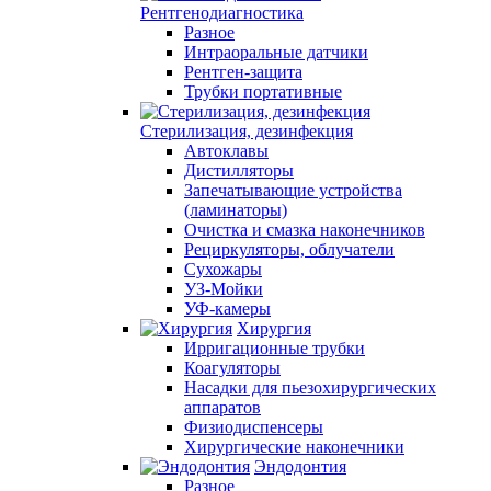
Рентгенодиагностика
Разное
Интраоральные датчики
Рентген-защита
Трубки портативные
Стерилизация, дезинфекция
Автоклавы
Дистилляторы
Запечатывающие устройства
(ламинаторы)
Очистка и смазка наконечников
Рециркуляторы, облучатели
Сухожары
УЗ-Мойки
УФ-камеры
Хирургия
Ирригационные трубки
Коагуляторы
Насадки для пьезохирургических
аппаратов
Физиодиспенсеры
Хирургические наконечники
Эндодонтия
Разное