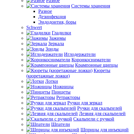
Разное
Системы хранения
Разное
Дезинфекция
Эндодонтия, боры
Schwert
Гладилки
Зажимы
Зеркала
Зонды
Иглодержатели
Коронкосниматели
Крампонные щипцы
Кюреты
(кюретажные ложки)
Лотки
Ножницы
Пинцеты
Ретракторы
Ручки для зеркал
Ручки для скальпелей
Лезвия для скальпелей
Скальпели с ручкой
Шпатели
Шприцы для инъекций