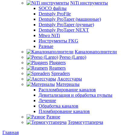
NiTi инструменты
SOCO файлы
Dentsply ProFile
Dentsply ProTaper (машинные)
Dentsply ProTaper (ручные)
Dentsply ProTaper NEXT
Mtwo NiTi
Инструменты FKG
Разные
Каналонаполнители
Peeso (Largo)
Pluggers
Reamers
Spreaders
Аксессуары
Материалы
Распломбирование каналов
Девитализация и обработка пульпы
Лечение
Обработка каналов
Пломбирование каналов
Разное
Термогуттаперча
Главная