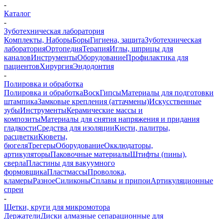
-
Каталог
-
Зуботехническая лаборатория
Комплекты, Наборы
Боры
Гигиена, защита
Зуботехническая
лаборатория
Ортопедия
Терапия
Иглы, шприцы для
каналов
Инструменты
Оборудование
Профилактика для
пациентов
Хирургия
Эндодонтия
-
Полировка и обработка
Полировка и обработка
Воск
Гипсы
Материалы для подготовки
штампика
Замковые крепления (аттачмены)
Искусственные
зубы
Инструменты
Керамические массы и
композиты
Материалы для снятия напряжения и придания
гладкости
Средства для изоляции
Кисти, палитры,
расцветки
Кюветы,
бюгеля
Трегеры
Оборудование
Окклюдаторы,
артикуляторы
Паковочные материалы
Штифты (пины),
сверла
Пластины для вакуумного
формовщика
Пластмассы
Проволока,
кламеры
Разное
Силиконы
Сплавы и припои
Артикуляционные
спреи
-
Щетки, круги для микромотора
Держатели
Диски алмазные сепарационные для