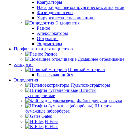
Коагуляторы
Насадки для пьезохирургических аппаратов
Физиодиспенсеры
Хирургические наконечники
Эндодонтия
Разное
Апекслокаторы
Обтурация
Эндомоторы
Профилактика для пациентов
Разное
Домашнее отбеливание
Хирургия
Шовный материал
Рассасывающийся
Эндодонтия
Пульпоэкстракторы
Штифты
гуттаперчивые
Файлы для ультразвука
Штифты
бумажные (абсорберы)
Gates
H-Files
K-Files