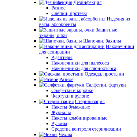
Дезинфекция
Разное
Слепки, протезы
Изделия из
ваты, абсорбенты
Защитные
экраны, очки
Шапочки, бахилы
Наконечники
для аспирации
Адаптеры
Наконечники для пылесоса
Наконечники для слюноотсоса
Одежда, простыни
Разное
Салфетки, фартуки
Салфетки в коробке
Фартуки в рулоне
Стерилизация
Пакеты бумажные
Журналы
Пакеты комбинированные
Рулоны
Средства контроля стерилизации
Чехлы