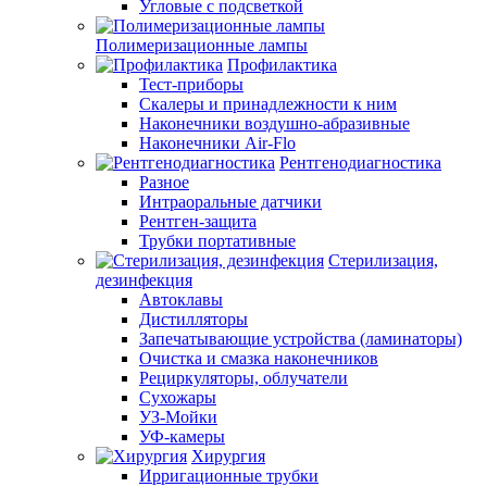
Угловые с подсветкой
Полимеризационные лампы
Профилактика
Тест-приборы
Скалеры и принадлежности к ним
Наконечники воздушно-абразивные
Наконечники Air-Flo
Рентгенодиагностика
Разное
Интраоральные датчики
Рентген-защита
Трубки портативные
Стерилизация,
дезинфекция
Автоклавы
Дистилляторы
Запечатывающие устройства (ламинаторы)
Очистка и смазка наконечников
Рециркуляторы, облучатели
Сухожары
УЗ-Мойки
УФ-камеры
Хирургия
Ирригационные трубки