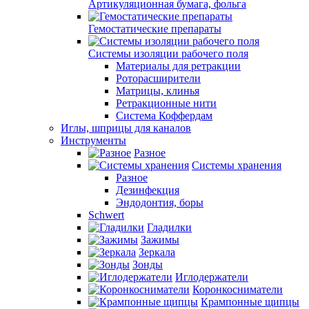
Артикуляционная бумага, фольга
Гемостатические препараты
Системы изоляции рабочего поля
Материалы для ретракции
Роторасширители
Матрицы, клинья
Ретракционные нити
Система Коффердам
Иглы, шприцы для каналов
Инструменты
Разное
Системы хранения
Разное
Дезинфекция
Эндодонтия, боры
Schwert
Гладилки
Зажимы
Зеркала
Зонды
Иглодержатели
Коронкосниматели
Крампонные щипцы