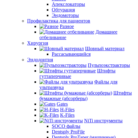
Апекслокаторы
Обтурация
Эндомоторы
Профилактика для пациентов
Разное
Домашнее
отбеливание
Хирургия
Шовный материал
Рассасывающийся
Эндодонтия
Пульпоэкстракторы
Штифты
гуттаперчивые
Файлы для
ультразвука
Штифты
бумажные (абсорберы)
Gates
H-Files
K-Files
NiTi инструменты
SOCO файлы
Dentsply ProFile
Dentsply ProTaper (машинные)