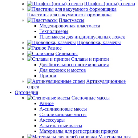
Штифты (пины), сверла
Пластины для вакуумного формовщика
Пластмассы
Моделировочная пластмасса
Техполимеры
Пластмассы для индивидуальных ложек
Проволока, кламеры
Разное
Силиконы
Сплавы и припои
Для бюгельного протезирования
Для коронок и мостов
Припои
Артикуляционные
спреи
Ортопедия
Слепочные массы
Разное
А-силиконовые массы
С-силиконовые массы
Аксессуары
Альгинатные массы
Материалы для регистрации прикуса
Материалы для