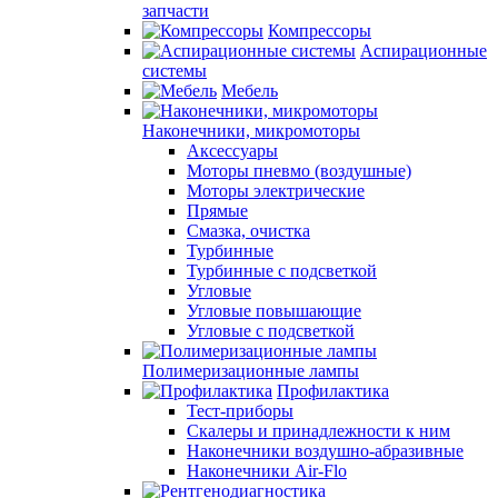
запчасти
Компрессоры
Аспирационные
системы
Мебель
Наконечники, микромоторы
Аксессуары
Моторы пневмо (воздушные)
Моторы электрические
Прямые
Смазка, очистка
Турбинные
Турбинные с подсветкой
Угловые
Угловые повышающие
Угловые с подсветкой
Полимеризационные лампы
Профилактика
Тест-приборы
Скалеры и принадлежности к ним
Наконечники воздушно-абразивные
Наконечники Air-Flo