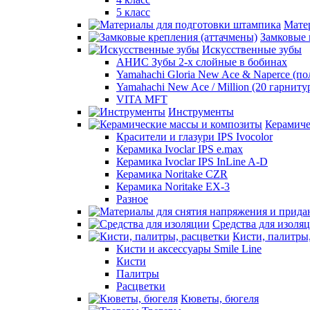
5 класс
Мате
Замковые 
Искусственные зубы
АНИС Зубы 2-х слойные в бобинах
Yamahachi Gloria New Ace & Naperce (п
Yamahachi New Ace / Million (20 гарниту
VITA MFT
Инструменты
Керамиче
Красители и глазури IPS Ivocolor
Керамика Ivoclar IPS e.max
Керамика Ivoclar IPS InLine A-D
Керамика Noritake CZR
Керамика Noritake EX-3
Разное
Средства для изоля
Кисти, палитры
Кисти и аксессуары Smile Line
Кисти
Палитры
Расцветки
Кюветы, бюгеля