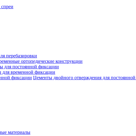
 спреи
ля перебазировки
ременные ортопедические конструкции
ы для постоянной фиксации
 для временной фиксации
Цементы двойного отверждения для постоянной
ые материалы