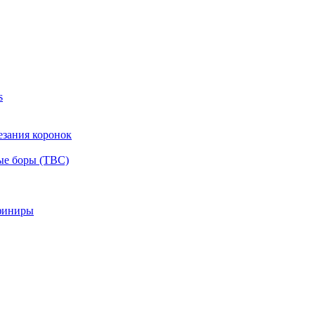
s
езания коронок
ые боры (ТВС)
финиры