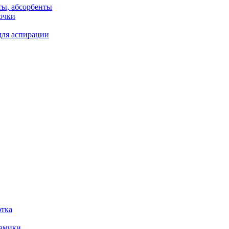
ты, абсорбенты
очки
для аспирации
отка
рамики