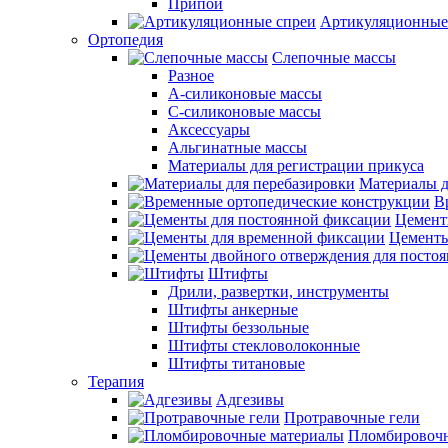
Припои
Артикуляционные
Ортопедия
Слепочные массы
Разное
А-силиконовые массы
С-силиконовые массы
Аксессуары
Альгинатные массы
Материалы для регистрации прикуса
Материалы д
В
Цемент
Цементы
Штифты
Дрили, развертки, инструменты
Штифты анкерные
Штифты беззольные
Штифты стекловолоконные
Штифты титановые
Терапия
Адгезивы
Протравочные гели
Пломбировочн