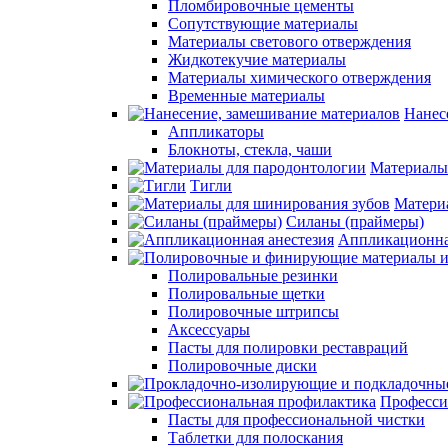
Пломбировочные цементы
Сопутствующие материалы
Материалы светового отверждения
Жидкотекучие материалы
Материалы химического отверждения
Временные материалы
Нанес
Аппликаторы
Блокноты, стекла, чаши
Материалы
Тигли
Матери
Силаны (праймеры)
Аппликационна
Полировальные резинки
Полировальные щетки
Полировочные штрипсы
Аксессуары
Пасты для полировки реставраций
Полировочные диски
Професси
Пасты для профессиональной чистки
Таблетки для полоскания