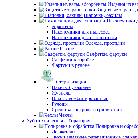
Изделия из ва
Защитные экраны, 
Шапочки, бахилы
Наконечники 
Адаптеры
Наконечники для пылесоса
Наконечники для слюноотсоса
Одежда, простыни
Разное
Салфетки, фартуки
Салфетки в коробке
Фартуки в рулоне
Стерилизация
Пакеты бумажные
Журналы
Пакеты комбинированные
Рулоны
Средства контроля стерилизации
Чехлы
Зуботехническая лаборатория
Полировка и обраб
Держатели
Диски алмазные сепарационные для ке