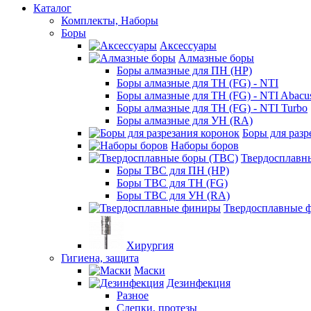
Каталог
Комплекты, Наборы
Боры
Аксессуары
Алмазные боры
Боры алмазные для ПН (HP)
Боры алмазные для ТН (FG) - NTI
Боры алмазные для ТН (FG) - NTI Abacu
Боры алмазные для ТН (FG) - NTI Turbo
Боры алмазные для УН (RA)
Боры для разр
Наборы боров
Твердосплавн
Боры ТВС для ПН (HP)
Боры ТВС для ТН (FG)
Боры ТВС для УН (RA)
Твердосплавные 
Хирургия
Гигиена, защита
Маски
Дезинфекция
Разное
Слепки, протезы