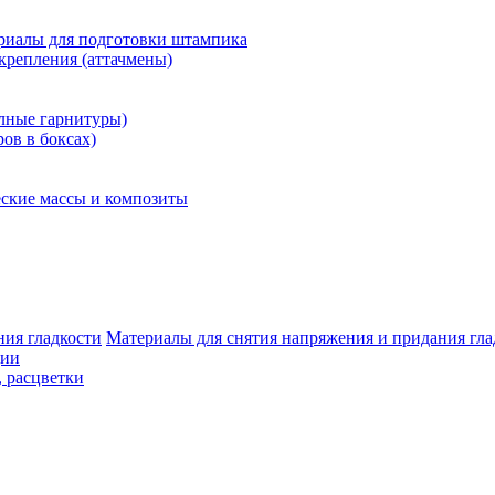
риалы для подготовки штампика
крепления (аттачмены)
олные гарнитуры)
ров в боксах)
ские массы и композиты
Материалы для снятия напряжения и придания гла
ции
, расцветки