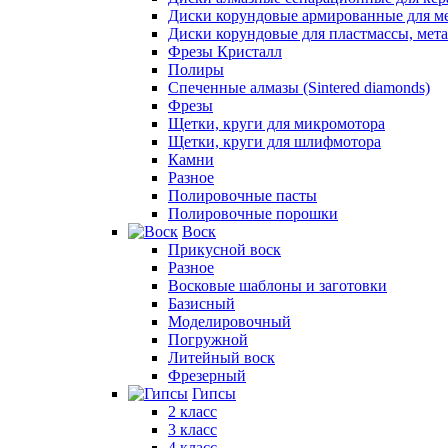
Диски корундовые армированные для м
Диски корундовые для пластмассы, мет
Фрезы Кристалл
Полиры
Спеченные алмазы (Sintered diamonds)
Фрезы
Щетки, круги для микромотора
Щетки, круги для шлифмотора
Камни
Разное
Полировочные пасты
Полировочные порошки
Воск
Прикусной воск
Разное
Восковые шаблоны и заготовки
Базисный
Моделировочный
Погружной
Литейный воск
Фрезерный
Гипсы
2 класс
3 класс
4 класс