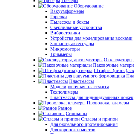
Трегеры
Оборудование
Вакуумформеры
Горелки
Пылесосы и боксы
Сверлильные устройства
Вибростолики
Устройства для моделирования восками
Запчасти, аксессуары
Микромоторы
Триммеры
Окклюдаторы,
Паковочные матер
Штифты (пины), св
Пла
Пластмассы
Моделировочная пластмасса
Техполимеры
Пластмассы для индивидуальных ложек
Проволока, кламеры
Разное
Силиконы
Сплавы и припои
Для бюгельного протезирования
Для коронок и мостов