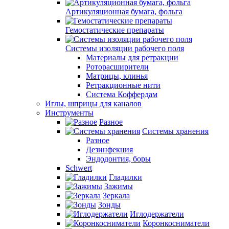
Артикуляционная бумага, фольга
Гемостатические препараты
Системы изоляции рабочего поля
Материалы для ретракции
Роторасширители
Матрицы, клинья
Ретракционные нити
Система Коффердам
Иглы, шприцы для каналов
Инструменты
Разное
Системы хранения
Разное
Дезинфекция
Эндодонтия, боры
Schwert
Гладилки
Зажимы
Зеркала
Зонды
Иглодержатели
Коронкосниматели