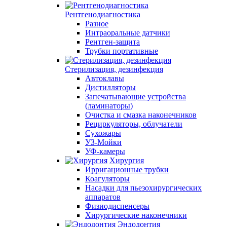
Рентгенодиагностика
Разное
Интраоральные датчики
Рентген-защита
Трубки портативные
Стерилизация, дезинфекция
Автоклавы
Дистилляторы
Запечатывающие устройства
(ламинаторы)
Очистка и смазка наконечников
Рециркуляторы, облучатели
Сухожары
УЗ-Мойки
УФ-камеры
Хирургия
Ирригационные трубки
Коагуляторы
Насадки для пьезохирургических
аппаратов
Физиодиспенсеры
Хирургические наконечники
Эндодонтия