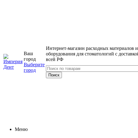
Интернет-магазин расходных материалов и
Ваш
оборудования для стоматологий с доставко
город
всей РФ
Выберите
город
Меню