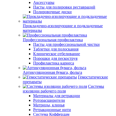
Аксессуары
Пасты для полировки реставраций
Полировочные диски
Прокладочно-изолирующие и подкладочные
материалы
Профессиональная профилактика
Пасты для профессиональной чистки
Таблетки для полоскания
Клиническое отбеливание
Порошки для пескоструя
Профилактика кариеса
Артикуляционная бумага, фольга
Гемостатические
препараты
Системы
изоляции рабочего поля
Материалы для ретракции
Роторасширители
Матрицы, клинья
Ретракционные нити
Система Коффердам