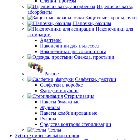
Слепки, протезы
Изделия из ваты,
абсорбенты
Защитные экраны, очки
Шапочки, бахилы
Наконечники для
аспирации
Адаптеры
Наконечники для пылесоса
Наконечники для слюноотсоса
Одежда, простыни
Разное
Салфетки, фартуки
Салфетки в коробке
Фартуки в рулоне
Стерилизация
Пакеты бумажные
Журналы
Пакеты комбинированные
Рулоны
Средства контроля стерилизации
Чехлы
Зуботехническая лаборатория