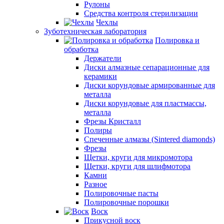
Рулоны
Средства контроля стерилизации
Чехлы
Зуботехническая лаборатория
Полировка и
обработка
Держатели
Диски алмазные сепарационные для
керамики
Диски корундовые армированные для
металла
Диски корундовые для пластмассы,
металла
Фрезы Кристалл
Полиры
Спеченные алмазы (Sintered diamonds)
Фрезы
Щетки, круги для микромотора
Щетки, круги для шлифмотора
Камни
Разное
Полировочные пасты
Полировочные порошки
Воск
Прикусной воск