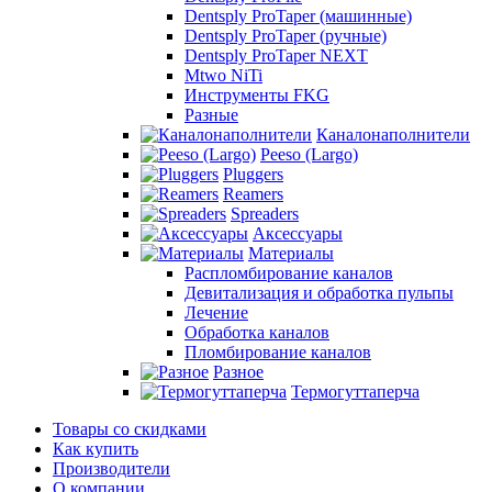
Dentsply ProTaper (машинные)
Dentsply ProTaper (ручные)
Dentsply ProTaper NEXT
Mtwo NiTi
Инструменты FKG
Разные
Каналонаполнители
Peeso (Largo)
Pluggers
Reamers
Spreaders
Аксессуары
Материалы
Распломбирование каналов
Девитализация и обработка пульпы
Лечение
Обработка каналов
Пломбирование каналов
Разное
Термогуттаперча
Товары со скидками
Как купить
Производители
О компании