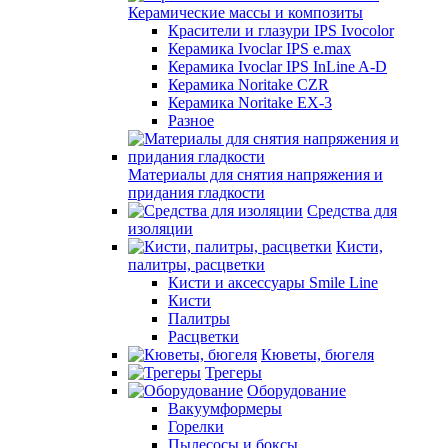
Керамические массы и композиты
Красители и глазури IPS Ivocolor
Керамика Ivoclar IPS e.max
Керамика Ivoclar IPS InLine A-D
Керамика Noritake CZR
Керамика Noritake EX-3
Разное
Материалы для снятия напряжения и
придания гладкости
Средства для
изоляции
Кисти,
палитры, расцветки
Кисти и аксессуары Smile Line
Кисти
Палитры
Расцветки
Кюветы, бюгеля
Трегеры
Оборудование
Вакуумформеры
Горелки
Пылесосы и боксы