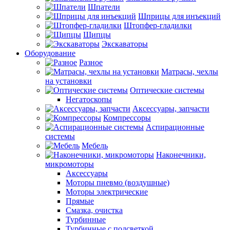
Шпатели
Шприцы для инъекций
Штопфер-гладилки
Щипцы
Экскаваторы
Оборудование
Разное
Матрасы, чехлы
на установки
Оптические системы
Негатоскопы
Аксессуары, запчасти
Компрессоры
Аспирационные
системы
Мебель
Наконечники,
микромоторы
Аксессуары
Моторы пневмо (воздушные)
Моторы электрические
Прямые
Смазка, очистка
Турбинные
Турбинные с подсветкой