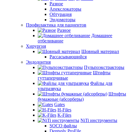
Разное
Апекслокаторы
Обтурация
Эндомоторы
Профилактика для пациентов
Разное
Домашнее
отбеливание
Хирургия
Шовный материал
Рассасывающийся
Эндодонтия
Пульпоэкстракторы
Штифты
гуттаперчивые
Файлы для
ультразвука
Штифты
бумажные (абсорберы)
Gates
H-Files
K-Files
NiTi инструменты
SOCO файлы
Dentsply ProFile