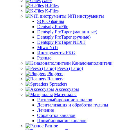
Gates
H-Files
K-Files
NiTi инструменты
SOCO файлы
Dentsply ProFile
Dentsply ProTaper (машинные)
Dentsply ProTaper (ручные)
Dentsply ProTaper NEXT
Mtwo NiTi
Инструменты FKG
Разные
Каналонаполнители
Peeso (Largo)
Pluggers
Reamers
Spreaders
Аксессуары
Материалы
Распломбирование каналов
Девитализация и обработка пульпы
Лечение
Обработка каналов
Пломбирование каналов
Разное