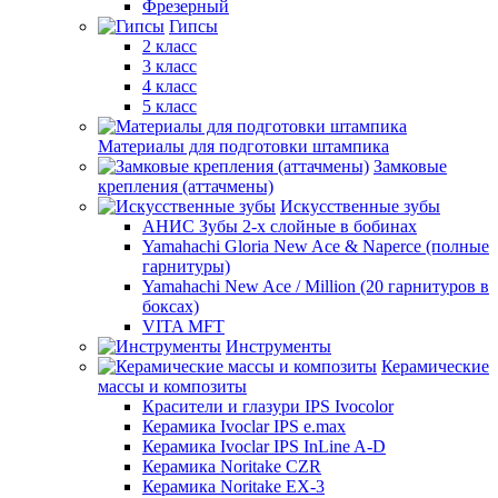
Фрезерный
Гипсы
2 класс
3 класс
4 класс
5 класс
Материалы для подготовки штампика
Замковые
крепления (аттачмены)
Искусственные зубы
АНИС Зубы 2-х слойные в бобинах
Yamahachi Gloria New Ace & Naperce (полные
гарнитуры)
Yamahachi New Ace / Million (20 гарнитуров в
боксах)
VITA MFT
Инструменты
Керамические
массы и композиты
Красители и глазури IPS Ivocolor
Керамика Ivoclar IPS e.max
Керамика Ivoclar IPS InLine A-D
Керамика Noritake CZR
Керамика Noritake EX-3