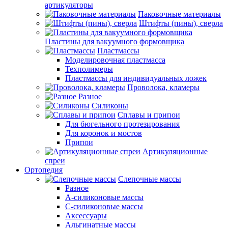
артикуляторы
Паковочные материалы
Штифты (пины), сверла
Пластины для вакуумного формовщика
Пластмассы
Моделировочная пластмасса
Техполимеры
Пластмассы для индивидуальных ложек
Проволока, кламеры
Разное
Силиконы
Сплавы и припои
Для бюгельного протезирования
Для коронок и мостов
Припои
Артикуляционные
спреи
Ортопедия
Слепочные массы
Разное
А-силиконовые массы
С-силиконовые массы
Аксессуары
Альгинатные массы