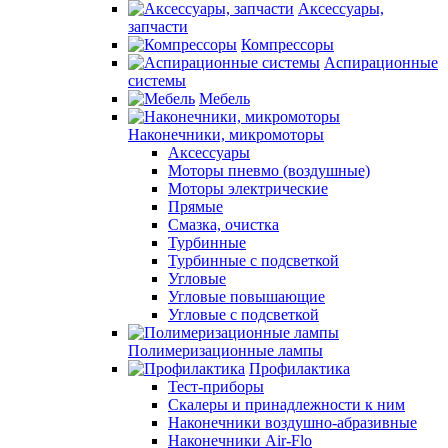
Аксессуары,
запчасти
Компрессоры
Аспирационные
системы
Мебель
Наконечники, микромоторы
Аксессуары
Моторы пневмо (воздушные)
Моторы электрические
Прямые
Смазка, очистка
Турбинные
Турбинные с подсветкой
Угловые
Угловые повышающие
Угловые с подсветкой
Полимеризационные лампы
Профилактика
Тест-приборы
Скалеры и принадлежности к ним
Наконечники воздушно-абразивные
Наконечники Air-Flo