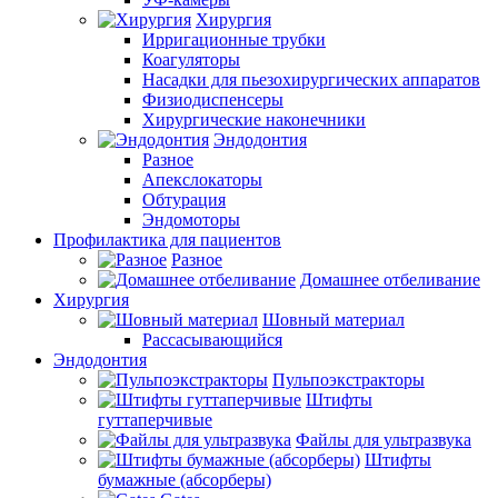
Хирургия
Ирригационные трубки
Коагуляторы
Насадки для пьезохирургических аппаратов
Физиодиспенсеры
Хирургические наконечники
Эндодонтия
Разное
Апекслокаторы
Обтурация
Эндомоторы
Профилактика для пациентов
Разное
Домашнее отбеливание
Хирургия
Шовный материал
Рассасывающийся
Эндодонтия
Пульпоэкстракторы
Штифты
гуттаперчивые
Файлы для ультразвука
Штифты
бумажные (абсорберы)