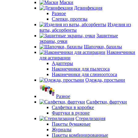
Маски
Дезинфекция
Разное
Слепки, протезы
Изделия из
ваты, абсорбенты
Защитные
экраны, очки
Шапочки, бахилы
Наконечники
для аспирации
Адаптеры
Наконечники для пылесоса
Наконечники для слюноотсоса
Одежда, простыни
Разное
Салфетки, фартуки
Салфетки в коробке
Фартуки в рулоне
Стерилизация
Пакеты бумажные
Журналы
Пакеты комбинированные