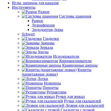
Иглы, шприцы для каналов
Инструменты
Разное
Системы хранения
Разное
Дезинфекция
Эндодонтия, боры
Schwert
Гладилки
Зажимы
Зеркала
Зонды
Иглодержатели
Коронкосниматели
Крампонные щипцы
Кюреты
(кюретажные ложки)
Лотки
Ножницы
Пинцеты
Ретракторы
Ручки для зеркал
Ручки для скальпелей
Лезвия для скальпелей
Скальпели с ручкой