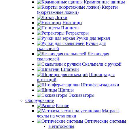
Крампонные щипцы
Кюреты
(кюретажные ложки)
Лотки
Ножницы
Пинцеты
Ретракторы
Ручки для зеркал
Ручки для
скальпелей
Лезвия для
скальпелей
Скальпели с ручкой
Шпатели
Шприцы для
инъекций
Штопфер-гладилки
Щипцы
Экскаваторы
Оборудование
Разное
Матрасы,
чехлы на установки
Оптические системы
Негатоскопы