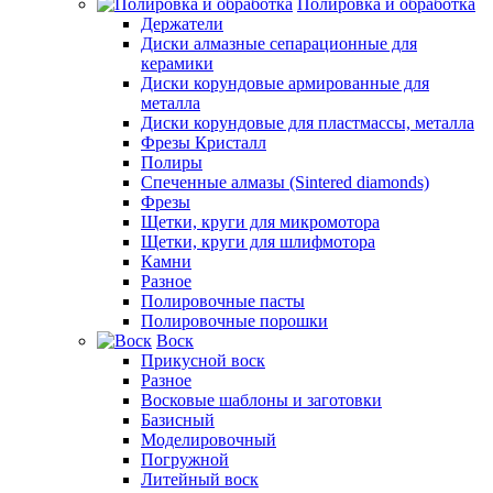
Полировка и обработка
Держатели
Диски алмазные сепарационные для
керамики
Диски корундовые армированные для
металла
Диски корундовые для пластмассы, металла
Фрезы Кристалл
Полиры
Спеченные алмазы (Sintered diamonds)
Фрезы
Щетки, круги для микромотора
Щетки, круги для шлифмотора
Камни
Разное
Полировочные пасты
Полировочные порошки
Воск
Прикусной воск
Разное
Восковые шаблоны и заготовки
Базисный
Моделировочный
Погружной
Литейный воск