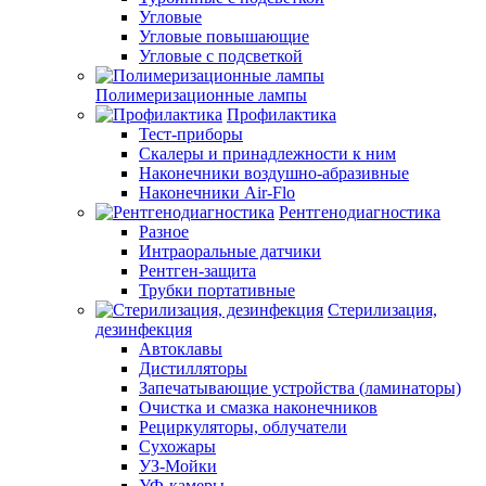
Угловые
Угловые повышающие
Угловые с подсветкой
Полимеризационные лампы
Профилактика
Тест-приборы
Скалеры и принадлежности к ним
Наконечники воздушно-абразивные
Наконечники Air-Flo
Рентгенодиагностика
Разное
Интраоральные датчики
Рентген-защита
Трубки портативные
Стерилизация,
дезинфекция
Автоклавы
Дистилляторы
Запечатывающие устройства (ламинаторы)
Очистка и смазка наконечников
Рециркуляторы, облучатели
Сухожары
УЗ-Мойки
УФ-камеры