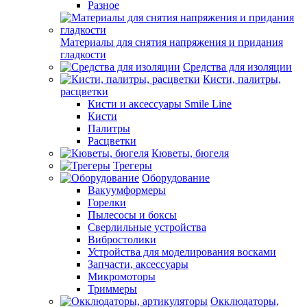
Разное
Материалы для снятия напряжения и придания
гладкости
Средства для изоляции
Кисти, палитры,
расцветки
Кисти и аксессуары Smile Line
Кисти
Палитры
Расцветки
Кюветы, бюгеля
Трегеры
Оборудование
Вакуумформеры
Горелки
Пылесосы и боксы
Сверлильные устройства
Вибростолики
Устройства для моделирования восками
Запчасти, аксессуары
Микромоторы
Триммеры
Окклюдаторы,