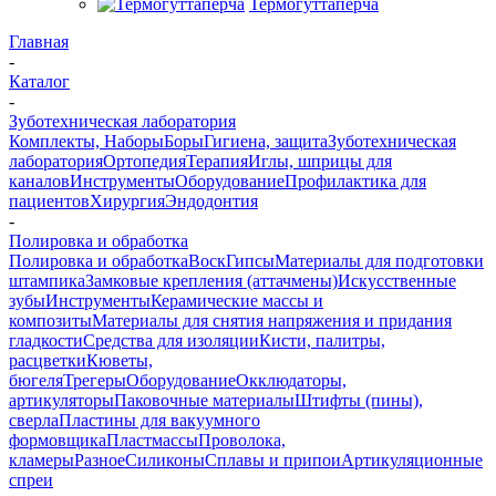
Термогуттаперча
Главная
-
Каталог
-
Зуботехническая лаборатория
Комплекты, Наборы
Боры
Гигиена, защита
Зуботехническая
лаборатория
Ортопедия
Терапия
Иглы, шприцы для
каналов
Инструменты
Оборудование
Профилактика для
пациентов
Хирургия
Эндодонтия
-
Полировка и обработка
Полировка и обработка
Воск
Гипсы
Материалы для подготовки
штампика
Замковые крепления (аттачмены)
Искусственные
зубы
Инструменты
Керамические массы и
композиты
Материалы для снятия напряжения и придания
гладкости
Средства для изоляции
Кисти, палитры,
расцветки
Кюветы,
бюгеля
Трегеры
Оборудование
Окклюдаторы,
артикуляторы
Паковочные материалы
Штифты (пины),
сверла
Пластины для вакуумного
формовщика
Пластмассы
Проволока,
кламеры
Разное
Силиконы
Сплавы и припои
Артикуляционные
спреи