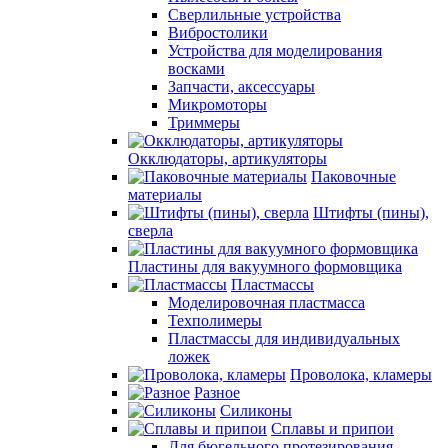
Сверлильные устройства
Вибростолики
Устройства для моделирования
восками
Запчасти, аксессуары
Микромоторы
Триммеры
Окклюдаторы, артикуляторы
Паковочные
материалы
Штифты (пины),
сверла
Пластины для вакуумного формовщика
Пластмассы
Моделировочная пластмасса
Техполимеры
Пластмассы для индивидуальных
ложек
Проволока, кламеры
Разное
Силиконы
Сплавы и припои
Для бюгельного протезирования