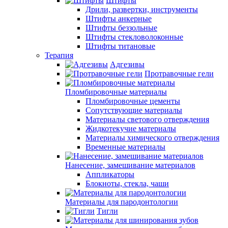
Штифты
Дрили, развертки, инструменты
Штифты анкерные
Штифты беззольные
Штифты стекловолоконные
Штифты титановые
Терапия
Адгезивы
Протравочные гели
Пломбировочные материалы
Пломбировочные цементы
Сопутствующие материалы
Материалы светового отверждения
Жидкотекучие материалы
Материалы химического отверждения
Временные материалы
Нанесение, замешивание материалов
Аппликаторы
Блокноты, стекла, чаши
Материалы для пародонтологии
Тигли