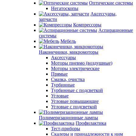
Оптические системы
Негатоскопы
Аксессуары,
запчасти
Компрессоры
Аспирационные
системы
Мебель
Наконечники, микромоторы
Аксессуары
Моторы пневмо (воздушные)
Моторы электрические
Прямые
Смазка, очистка
Турбинные
Турбинные с подсветкой
Угловые
Угловые повышающие
Угловые с подсветкой
Полимеризационные лампы
Профилактика
Тест-приборы
Скалеры и принадлежности к ним