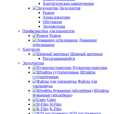
Хирургические наконечники
Эндодонтия
Разное
Апекслокаторы
Обтурация
Эндомоторы
Профилактика для пациентов
Разное
Домашнее
отбеливание
Хирургия
Шовный материал
Рассасывающийся
Эндодонтия
Пульпоэкстракторы
Штифты
гуттаперчивые
Файлы для
ультразвука
Штифты
бумажные (абсорберы)
Gates
H-Files
K-Files
NiTi инструменты