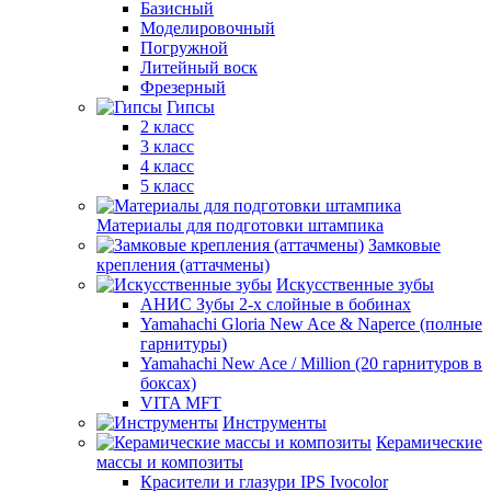
Базисный
Моделировочный
Погружной
Литейный воск
Фрезерный
Гипсы
2 класс
3 класс
4 класс
5 класс
Материалы для подготовки штампика
Замковые
крепления (аттачмены)
Искусственные зубы
АНИС Зубы 2-х слойные в бобинах
Yamahachi Gloria New Ace & Naperce (полные
гарнитуры)
Yamahachi New Ace / Million (20 гарнитуров в
боксах)
VITA MFT
Инструменты
Керамические
массы и композиты
Красители и глазури IPS Ivocolor