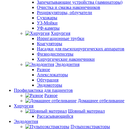
Запечатывающие устройства (ламинаторы)
Очистка и смазка наконечников
Рециркуляторы, облучатели
Сухожары
УЗ-Мойки
УФ-камеры
Хирургия
Ирригационные трубки
Коагуляторы
Насадки для пьезохирургических аппаратов
Физиодиспенсеры
Хирургические наконечники
Эндодонтия
Разное
Апекслокаторы
Обтурация
Эндомоторы
Профилактика для пациентов
Разное
Домашнее отбеливание
Хирургия
Шовный материал
Рассасывающийся
Эндодонтия
Пульпоэкстракторы