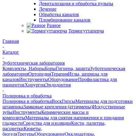
Девитализация и обработка пульпы
Лечение
Обработка каналов
Пломбирование каналов
Разное
Термогуттаперча
Главная
-
Каталог
-
Зуботехническая лаборатория
Комплекты, Наборы
Боры
Гигиена, защита
Зуботехническая
лаборатория
Ортопедия
Терапия
Иглы, шприцы для
каналов
Инструменты
Оборудование
Профилактика для
пациентов
Хирургия
Эндодонтия
-
Полировка и обработка
Полировка и обработка
Воск
Гипсы
Материалы для подготовки
штампика
Замковые крепления (аттачмены)
Искусственные
зубы
Инструменты
Керамические массы и
композиты
Материалы для снятия напряжения и придания
гладкости
Средства для изоляции
Кисти, палитры,
расцветки
Кюветы,
бюгеля
Трегеры
Оборудование
Окклюдаторы,