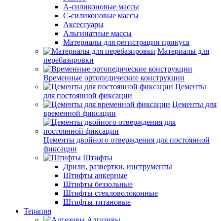
А-силиконовые массы
С-силиконовые массы
Аксессуары
Альгинатные массы
Материалы для регистрации прикуса
Материалы для
перебазировки
Временные ортопедические конструкции
Цементы
для постоянной фиксации
Цементы для
временной фиксации
Цементы двойного отверждения для постоянной
фиксации
Штифты
Дрили, развертки, инструменты
Штифты анкерные
Штифты беззольные
Штифты стекловолоконные
Штифты титановые
Терапия
Адгезивы