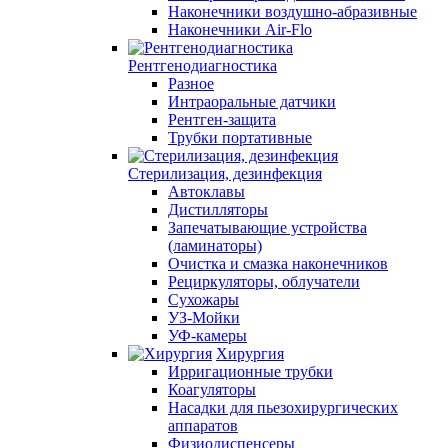
Наконечники воздушно-абразивные
Наконечники Air-Flo
Рентгенодиагностика
Разное
Интраоральные датчики
Рентген-защита
Трубки портативные
Стерилизация, дезинфекция
Автоклавы
Дистилляторы
Запечатывающие устройства
(ламинаторы)
Очистка и смазка наконечников
Рециркуляторы, облучатели
Сухожары
УЗ-Мойки
УФ-камеры
Хирургия
Ирригационные трубки
Коагуляторы
Насадки для пьезохирургических
аппаратов
Физиодиспенсеры