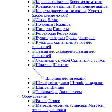
Коронкосниматели
Крампонные щипцы
Кюреты
(кюретажные ложки)
Лотки
Ножницы
Пинцеты
Ретракторы
Ручки для зеркал
Ручки для
скальпелей
Лезвия для
скальпелей
Скальпели с ручкой
Шпатели
Шприцы для инъекций
Штопфер-гладилки
Щипцы
Экскаваторы
Оборудование
Разное
Матрасы,
чехлы на установки