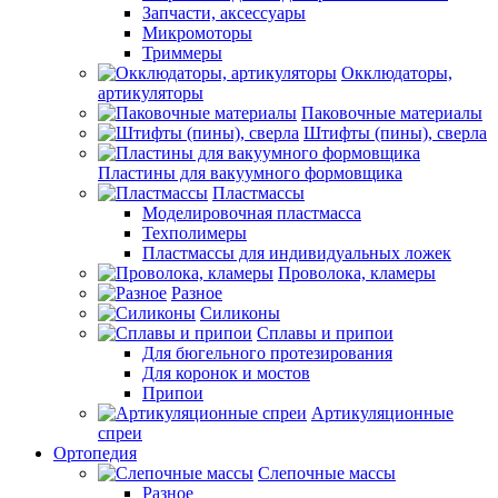
Запчасти, аксессуары
Микромоторы
Триммеры
Окклюдаторы,
артикуляторы
Паковочные материалы
Штифты (пины), сверла
Пластины для вакуумного формовщика
Пластмассы
Моделировочная пластмасса
Техполимеры
Пластмассы для индивидуальных ложек
Проволока, кламеры
Разное
Силиконы
Сплавы и припои
Для бюгельного протезирования
Для коронок и мостов
Припои
Артикуляционные
спреи
Ортопедия
Слепочные массы
Разное