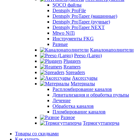
SOCO файлы
Dentsply ProFile
Dentsply ProTaper (машинные)
Dentsply ProTaper (ручные)
Dentsply ProTaper NEXT
Mtwo NiTi
Инструменты FKG
Разные
Каналонаполнители
Peeso (Largo)
Pluggers
Reamers
Spreaders
Аксессуары
Материалы
Распломбирование каналов
Девитализация и обработка пульпы
Лечение
Обработка каналов
Пломбирование каналов
Разное
Термогуттаперча
Товары со скидками
Как купить