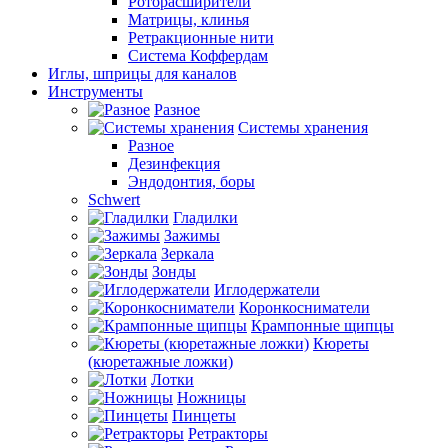
Роторасширители
Матрицы, клинья
Ретракционные нити
Система Коффердам
Иглы, шприцы для каналов
Инструменты
Разное
Системы хранения
Разное
Дезинфекция
Эндодонтия, боры
Schwert
Гладилки
Зажимы
Зеркала
Зонды
Иглодержатели
Коронкосниматели
Крампонные щипцы
Кюреты
(кюретажные ложки)
Лотки
Ножницы
Пинцеты
Ретракторы