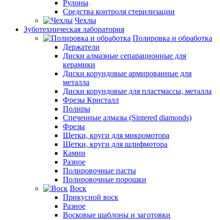
Рулоны
Средства контроля стерилизации
Чехлы
Зуботехническая лаборатория
Полировка и обработка
Держатели
Диски алмазные сепарационные для
керамики
Диски корундовые армированные для
металла
Диски корундовые для пластмассы, металла
Фрезы Кристалл
Полиры
Спеченные алмазы (Sintered diamonds)
Фрезы
Щетки, круги для микромотора
Щетки, круги для шлифмотора
Камни
Разное
Полировочные пасты
Полировочные порошки
Воск
Прикусной воск
Разное
Восковые шаблоны и заготовки