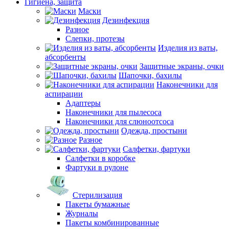
Гигиена, защита
Маски
Дезинфекция
Разное
Слепки, протезы
Изделия из ваты,
абсорбенты
Защитные экраны, очки
Шапочки, бахилы
Наконечники для
аспирации
Адаптеры
Наконечники для пылесоса
Наконечники для слюноотсоса
Одежда, простыни
Разное
Салфетки, фартуки
Салфетки в коробке
Фартуки в рулоне
Стерилизация
Пакеты бумажные
Журналы
Пакеты комбинированные