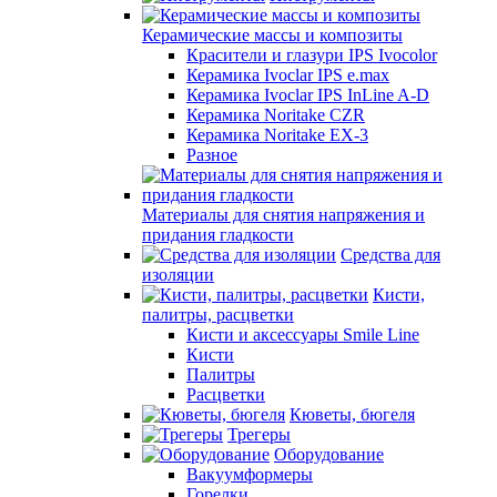
Керамические массы и композиты
Красители и глазури IPS Ivocolor
Керамика Ivoclar IPS e.max
Керамика Ivoclar IPS InLine A-D
Керамика Noritake CZR
Керамика Noritake EX-3
Разное
Материалы для снятия напряжения и
придания гладкости
Средства для
изоляции
Кисти,
палитры, расцветки
Кисти и аксессуары Smile Line
Кисти
Палитры
Расцветки
Кюветы, бюгеля
Трегеры
Оборудование
Вакуумформеры
Горелки