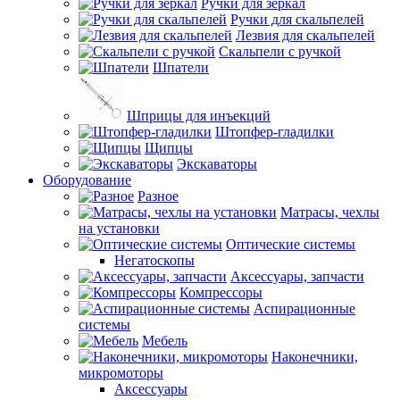
Ручки для зеркал
Ручки для скальпелей
Лезвия для скальпелей
Скальпели с ручкой
Шпатели
Шприцы для инъекций
Штопфер-гладилки
Щипцы
Экскаваторы
Оборудование
Разное
Матрасы, чехлы
на установки
Оптические системы
Негатоскопы
Аксессуары, запчасти
Компрессоры
Аспирационные
системы
Мебель
Наконечники,
микромоторы
Аксессуары