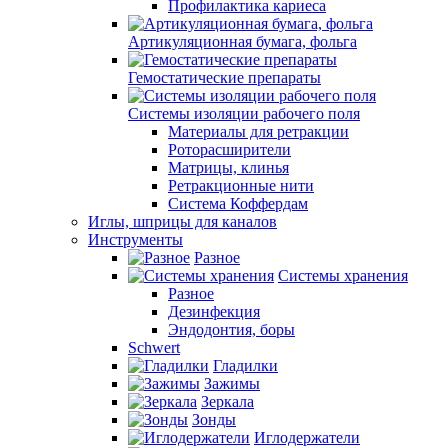
Профилактика кариеса
Артикуляционная бумага, фольга
Гемостатические препараты
Системы изоляции рабочего поля
Материалы для ретракции
Роторасширители
Матрицы, клинья
Ретракционные нити
Система Коффердам
Иглы, шприцы для каналов
Инструменты
Разное
Системы хранения
Разное
Дезинфекция
Эндодонтия, боры
Schwert
Гладилки
Зажимы
Зеркала
Зонды
Иглодержатели