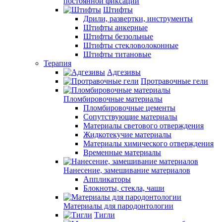
постоянной фиксации
Штифты
Дрили, развертки, инструменты
Штифты анкерные
Штифты беззольные
Штифты стекловолоконные
Штифты титановые
Терапия
Адгезивы
Протравочные гели
Пломбировочные материалы
Пломбировочные цементы
Сопутствующие материалы
Материалы светового отверждения
Жидкотекучие материалы
Материалы химического отверждения
Временные материалы
Нанесение, замешивание материалов
Аппликаторы
Блокноты, стекла, чаши
Материалы для пародонтологии
Тигли