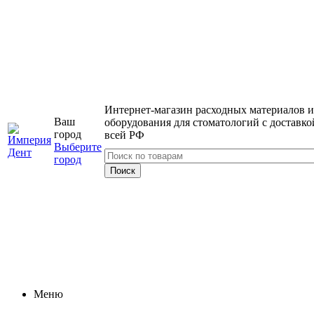
Интернет-магазин расходных материалов и
Ваш
оборудования для стоматологий с доставко
город
всей РФ
Выберите
город
Меню