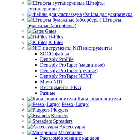
Штифты
гуттаперчивые
Файлы для ультразвука
Штифты
бумажные (абсорберы)
Gates
H-Files
K-Files
NiTi инструменты
SOCO файлы
Dentsply ProFile
Dentsply ProTaper (машинные)
Dentsply ProTaper (ручные)
Dentsply ProTaper NEXT
Mtwo NiTi
Инструменты FKG
Разные
Каналонаполнители
Peeso (Largo)
Pluggers
Reamers
Spreaders
Аксессуары
Материалы
Распломбирование каналов