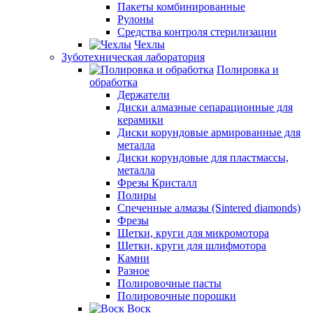
Пакеты комбинированные
Рулоны
Средства контроля стерилизации
Чехлы
Зуботехническая лаборатория
Полировка и
обработка
Держатели
Диски алмазные сепарационные для
керамики
Диски корундовые армированные для
металла
Диски корундовые для пластмассы,
металла
Фрезы Кристалл
Полиры
Спеченные алмазы (Sintered diamonds)
Фрезы
Щетки, круги для микромотора
Щетки, круги для шлифмотора
Камни
Разное
Полировочные пасты
Полировочные порошки
Воск