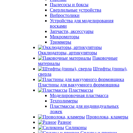
Пылесосы и боксы
Сверлильные устройства
Вибростолики
Устройства для моделирования
восками
Запчасти, аксессуары
Микромоторы
Триммеры
Окклюдаторы, артикуляторы
Паковочные
материалы
Штифты (пины),
сверла
Пластины для вакуумного формовщика
Пластмассы
Моделировочная пластмасса
Техполимеры
Пластмассы для индивидуальных
ложек
Проволока, кламеры
Разное
Силиконы
Сплавы и припои