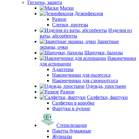
Гигиена, защита
Маски
Дезинфекция
Разное
Слепки, протезы
Изделия из
ваты, абсорбенты
Защитные
экраны, очки
Шапочки, бахилы
Наконечники
для аспирации
Адаптеры
Наконечники для пылесоса
Наконечники для слюноотсоса
Одежда, простыни
Разное
Салфетки, фартуки
Салфетки в коробке
Фартуки в рулоне
Стерилизация
Пакеты бумажные
Журналы