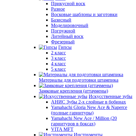
Прикусной воск
Разное
Восковые шаблоны и заготовки
Базисный
Моделировочный
Погружной
Литейный воск
Фрезерный
Гипсы
2 класс
3 класс
4 класс
5 класс
Материалы для подготовки штампика
Замковые крепления (аттачмены)
Искусственные зубы
АНИС Зубы 2-х слойные в бобинах
Yamahachi Gloria New Ace & Naperce
(полные гарнитуры)
Yamahachi New Ace / Million (20
гарнитуров в боксах)
VITA MFT
Инструменты