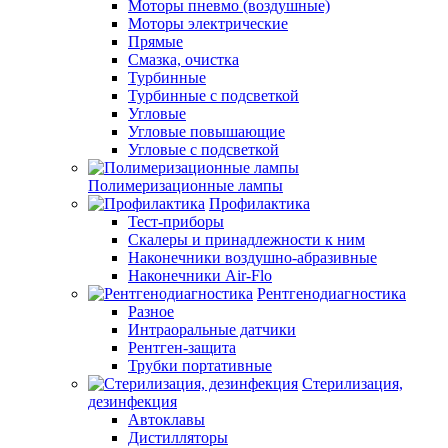
Моторы пневмо (воздушные)
Моторы электрические
Прямые
Смазка, очистка
Турбинные
Турбинные с подсветкой
Угловые
Угловые повышающие
Угловые с подсветкой
Полимеризационные лампы
Профилактика
Тест-приборы
Скалеры и принадлежности к ним
Наконечники воздушно-абразивные
Наконечники Air-Flo
Рентгенодиагностика
Разное
Интраоральные датчики
Рентген-защита
Трубки портативные
Стерилизация,
дезинфекция
Автоклавы
Дистилляторы