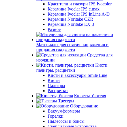
Красители и глазури IPS Ivocolor
Керамика Ivoclar IPS e.max
Керамика Ivoclar IPS InLine A-D
Керамика Noritake CZR
Керамика Noritake EX-3
Разное
Материалы для снятия напряжения и
придания гладкости
Средства для
изоляции
Кисти,
палитры, расцветки
Кисти и аксессуары Smile Line
Кисти
Палитры
Расцветки
Кюветы, бюгеля
Трегеры
Оборудование
Вакуумформеры
Горелки
Пылесосы и боксы
Сверлильные устройства