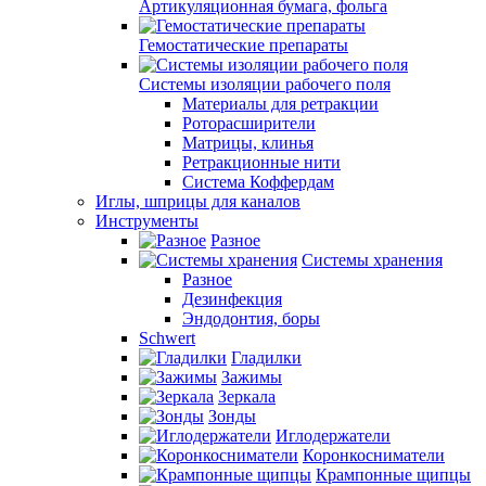
Артикуляционная бумага, фольга
Гемостатические препараты
Системы изоляции рабочего поля
Материалы для ретракции
Роторасширители
Матрицы, клинья
Ретракционные нити
Система Коффердам
Иглы, шприцы для каналов
Инструменты
Разное
Системы хранения
Разное
Дезинфекция
Эндодонтия, боры
Schwert
Гладилки
Зажимы
Зеркала
Зонды
Иглодержатели
Коронкосниматели
Крампонные щипцы