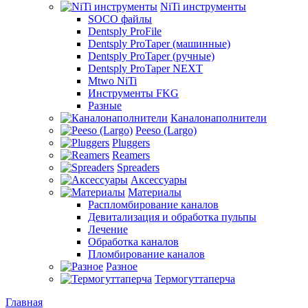
NiTi инструменты
SOCO файлы
Dentsply ProFile
Dentsply ProTaper (машинные)
Dentsply ProTaper (ручные)
Dentsply ProTaper NEXT
Mtwo NiTi
Инструменты FKG
Разные
Каналонаполнители
Peeso (Largo)
Pluggers
Reamers
Spreaders
Аксессуары
Материалы
Распломбирование каналов
Девитализация и обработка пульпы
Лечение
Обработка каналов
Пломбирование каналов
Разное
Термогуттаперча
Главная