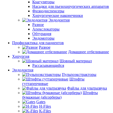
Коагуляторы
Насадки для пьезохирургических аппаратов
Физиодиспенсеры
Хирургические наконечники
Эндодонтия
Разное
Апекслокаторы
Обтурация
Эндомоторы
Профилактика для пациентов
Разное
Домашнее отбеливание
Хирургия
Шовный материал
Рассасывающийся
Эндодонтия
Пульпоэкстракторы
Штифты
гуттаперчивые
Файлы для ультразвука
Штифты
бумажные (абсорберы)
Gates
H-Files
K-Files