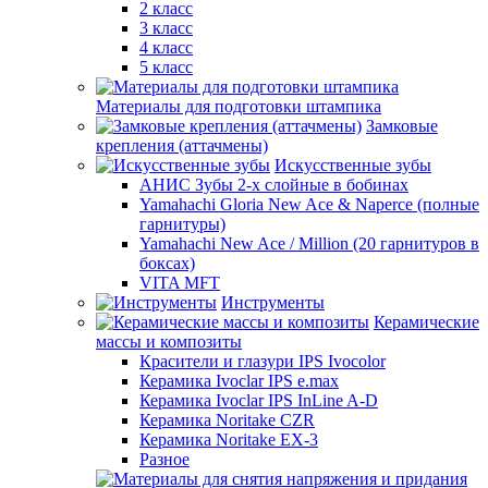
2 класс
3 класс
4 класс
5 класс
Материалы для подготовки штампика
Замковые
крепления (аттачмены)
Искусственные зубы
АНИС Зубы 2-х слойные в бобинах
Yamahachi Gloria New Ace & Naperce (полные
гарнитуры)
Yamahachi New Ace / Million (20 гарнитуров в
боксах)
VITA MFT
Инструменты
Керамические
массы и композиты
Красители и глазури IPS Ivocolor
Керамика Ivoclar IPS e.max
Керамика Ivoclar IPS InLine A-D
Керамика Noritake CZR
Керамика Noritake EX-3
Разное