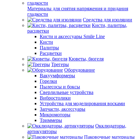
Материалы для снятия напряжения и придания
гладкости
Средства для изоляции
Кисти, палитры,
расцветки
Кисти и аксессуары Smile Line
Кисти
Палитры
Расцветки
Кюветы, бюгеля
Трегеры
Оборудование
Вакуумформеры
Горелки
Пылесосы и боксы
Сверлильные устройства
Вибростолики
Устройства для моделирования восками
Запчасти, аксессуары
Микромоторы
Триммеры
Окклюдаторы,
артикуляторы
Паковочные материалы