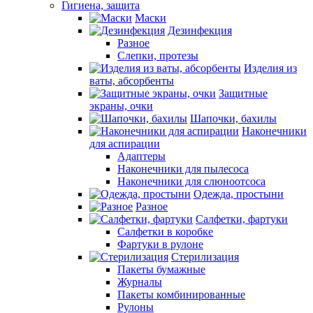
Гигиена, защита
Маски
Дезинфекция
Разное
Слепки, протезы
Изделия из
ваты, абсорбенты
Защитные
экраны, очки
Шапочки, бахилы
Наконечники
для аспирации
Адаптеры
Наконечники для пылесоса
Наконечники для слюноотсоса
Одежда, простыни
Разное
Салфетки, фартуки
Салфетки в коробке
Фартуки в рулоне
Стерилизация
Пакеты бумажные
Журналы
Пакеты комбинированные
Рулоны