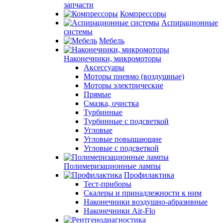
запчасти
Компрессоры
Аспирационные
системы
Мебель
Наконечники, микромоторы
Аксессуары
Моторы пневмо (воздушные)
Моторы электрические
Прямые
Смазка, очистка
Турбинные
Турбинные с подсветкой
Угловые
Угловые повышающие
Угловые с подсветкой
Полимеризационные лампы
Профилактика
Тест-приборы
Скалеры и принадлежности к ним
Наконечники воздушно-абразивные
Наконечники Air-Flo