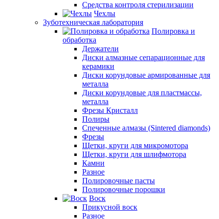
Средства контроля стерилизации
Чехлы
Зуботехническая лаборатория
Полировка и
обработка
Держатели
Диски алмазные сепарационные для
керамики
Диски корундовые армированные для
металла
Диски корундовые для пластмассы,
металла
Фрезы Кристалл
Полиры
Спеченные алмазы (Sintered diamonds)
Фрезы
Щетки, круги для микромотора
Щетки, круги для шлифмотора
Камни
Разное
Полировочные пасты
Полировочные порошки
Воск
Прикусной воск
Разное