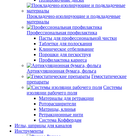
Прокладочно-изолирующие и подкладочные
материалы
Профессиональная профилактика
Пасты для профессиональной чистки
Таблетки для полоскания
Клиническое отбеливание
Порошки для пескоструя
Профилактика кариеса
Артикуляционная бумага, фольга
Гемостатические
препараты
Системы
изоляции рабочего поля
Материалы для ретракции
Роторасширители
Матрицы, клинья
Ретракционные нити
Система Коффердам
Иглы, шприцы для каналов
Инструменты