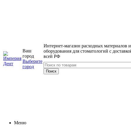
Интернет-магазин расходных материалов и
Ваш
оборудования для стоматологий с доставко
город
всей РФ
Выберите
город
Меню