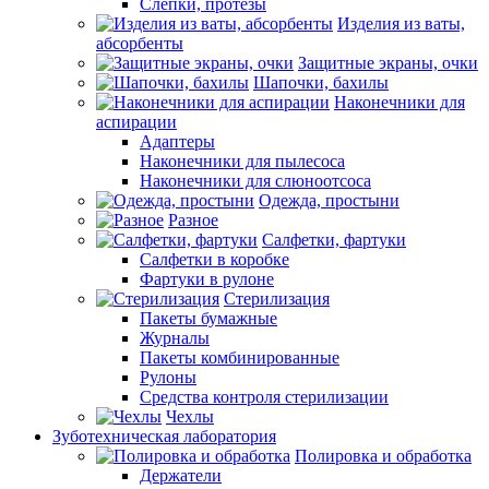
Слепки, протезы
Изделия из ваты,
абсорбенты
Защитные экраны, очки
Шапочки, бахилы
Наконечники для
аспирации
Адаптеры
Наконечники для пылесоса
Наконечники для слюноотсоса
Одежда, простыни
Разное
Салфетки, фартуки
Салфетки в коробке
Фартуки в рулоне
Стерилизация
Пакеты бумажные
Журналы
Пакеты комбинированные
Рулоны
Средства контроля стерилизации
Чехлы
Зуботехническая лаборатория
Полировка и обработка
Держатели