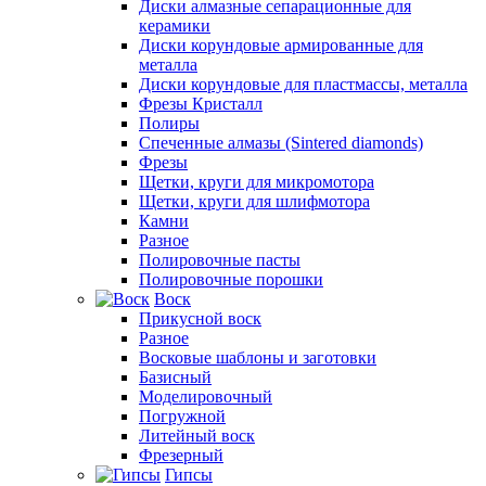
Диски алмазные сепарационные для
керамики
Диски корундовые армированные для
металла
Диски корундовые для пластмассы, металла
Фрезы Кристалл
Полиры
Спеченные алмазы (Sintered diamonds)
Фрезы
Щетки, круги для микромотора
Щетки, круги для шлифмотора
Камни
Разное
Полировочные пасты
Полировочные порошки
Воск
Прикусной воск
Разное
Восковые шаблоны и заготовки
Базисный
Моделировочный
Погружной
Литейный воск
Фрезерный
Гипсы