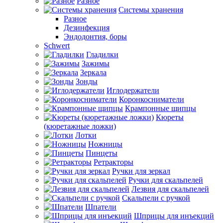
Разное
Системы хранения
Разное
Дезинфекция
Эндодонтия, боры
Schwert
Гладилки
Зажимы
Зеркала
Зонды
Иглодержатели
Коронкосниматели
Крампонные щипцы
Кюреты
(кюретажные ложки)
Лотки
Ножницы
Пинцеты
Ретракторы
Ручки для зеркал
Ручки для скальпелей
Лезвия для скальпелей
Скальпели с ручкой
Шпатели
Шприцы для инъекций