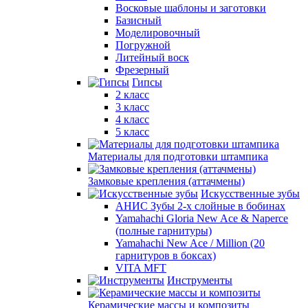
Восковые шаблоны и заготовки
Базисный
Моделировочный
Погружной
Литейный воск
Фрезерный
Гипсы
2 класс
3 класс
4 класс
5 класс
Материалы для подготовки штампика
Замковые крепления (аттачмены)
Искусственные зубы
АНИС Зубы 2-х слойные в бобинах
Yamahachi Gloria New Ace & Naperce
(полные гарнитуры)
Yamahachi New Ace / Million (20
гарнитуров в боксах)
VITA MFT
Инструменты
Керамические массы и композиты