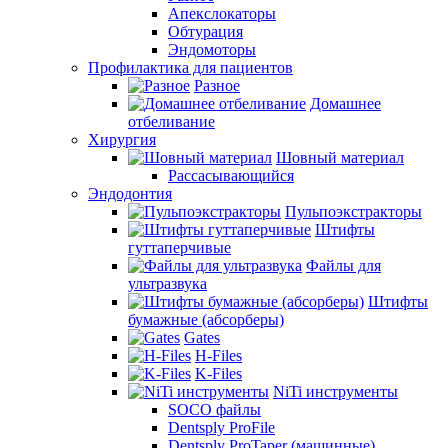
Апекслокаторы
Обтурация
Эндомоторы
Профилактика для пациентов
Разное
Домашнее
отбеливание
Хирургия
Шовный материал
Рассасывающийся
Эндодонтия
Пульпоэкстракторы
Штифты
гуттаперчивые
Файлы для
ультразвука
Штифты
бумажные (абсорберы)
Gates
H-Files
K-Files
NiTi инструменты
SOCO файлы
Dentsply ProFile
Dentsply ProTaper (машинные)