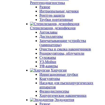
Рентгенодиагностика
Разное
Интраоральные датчики
Рентген-защита
Трубки портативные
Стерилизация, дезинфекция
Автоклавы
Дистилляторы
Запечатывающие устройства
(ламинаторы)
Очистка и смазка наконечников
Рециркуляторы, облучатели
Сухожары
УЗ-Мойки
УФ-камеры
Хирургия
Ирригационные трубки
Коагуляторы
Насадки для пьезохирургических
аппаратов
Физиодиспенсеры
Хирургические наконечники
Эндодонтия
Разное