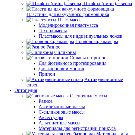
Штифты (пины), сверла
Пластины для вакуумного формовщика
Пластмассы
Моделировочная пластмасса
Техполимеры
Пластмассы для индивидуальных ложек
Проволока, кламеры
Разное
Силиконы
Сплавы и припои
Для бюгельного протезирования
Для коронок и мостов
Припои
Артикуляционные
спреи
Ортопедия
Слепочные массы
Разное
А-силиконовые массы
С-силиконовые массы
Аксессуары
Альгинатные массы
Материалы для регистрации прикуса
Материалы для