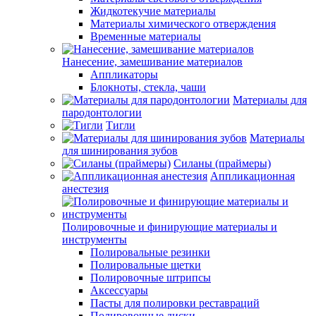
Жидкотекучие материалы
Материалы химического отверждения
Временные материалы
Нанесение, замешивание материалов
Аппликаторы
Блокноты, стекла, чаши
Материалы для
пародонтологии
Тигли
Материалы
для шинирования зубов
Силаны (праймеры)
Аппликационная
анестезия
Полировочные и финирующие материалы и
инструменты
Полировальные резинки
Полировальные щетки
Полировочные штрипсы
Аксессуары
Пасты для полировки реставраций
Полировочные диски