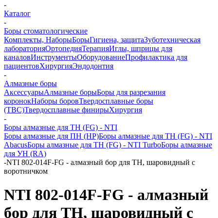
-
Каталог
-
Боры стоматологические
Комплекты, Наборы
Боры
Гигиена, защита
Зуботехническая
лаборатория
Ортопедия
Терапия
Иглы, шприцы для
каналов
Инструменты
Оборудование
Профилактика для
пациентов
Хирургия
Эндодонтия
-
Алмазные боры
Аксессуары
Алмазные боры
Боры для разрезания
коронок
Наборы боров
Твердосплавные боры
(ТВС)
Твердосплавные финиры
Хирургия
-
Боры алмазные для ТН (FG) - NTI
Боры алмазные для ПН (HP)
Боры алмазные для ТН (FG) - NTI
Abacus
Боры алмазные для ТН (FG) - NTI Turbo
Боры алмазные
для УН (RA)
-
NTI 802-014F-FG - алмазный бор для ТН, шаровидный с
воротничком
NTI 802-014F-FG - алмазный
бор для ТН, шаровидный с