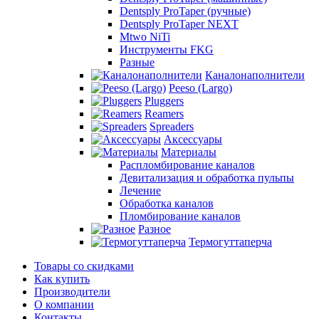
Dentsply ProTaper (ручные)
Dentsply ProTaper NEXT
Mtwo NiTi
Инструменты FKG
Разные
Каналонаполнители
Peeso (Largo)
Pluggers
Reamers
Spreaders
Аксессуары
Материалы
Распломбирование каналов
Девитализация и обработка пульпы
Лечение
Обработка каналов
Пломбирование каналов
Разное
Термогуттаперча
Товары со скидками
Как купить
Производители
О компании
Контакты