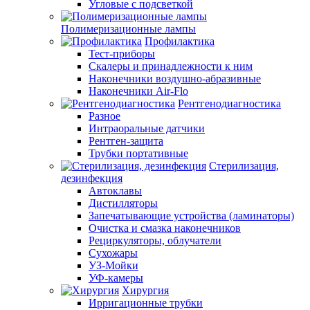
Угловые с подсветкой
Полимеризационные лампы
Профилактика
Тест-приборы
Скалеры и принадлежности к ним
Наконечники воздушно-абразивные
Наконечники Air-Flo
Рентгенодиагностика
Разное
Интраоральные датчики
Рентген-защита
Трубки портативные
Стерилизация,
дезинфекция
Автоклавы
Дистилляторы
Запечатывающие устройства (ламинаторы)
Очистка и смазка наконечников
Рециркуляторы, облучатели
Сухожары
УЗ-Мойки
УФ-камеры
Хирургия
Ирригационные трубки