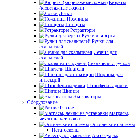
Кюреты
(кюретажные ложки)
Лотки
Ножницы
Пинцеты
Ретракторы
Ручки для зеркал
Ручки для
скальпелей
Лезвия для
скальпелей
Скальпели с ручкой
Шпатели
Шприцы для
инъекций
Штопфер-гладилки
Щипцы
Экскаваторы
Оборудование
Разное
Матрасы,
чехлы на установки
Оптические системы
Негатоскопы
Аксессуары,