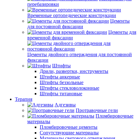
перебазировки
Временные ортопедические конструкции
Цементы
для постоянной фиксации
Цементы для
временной фиксации
Цементы двойного отверждения для постоянной
фиксации
Штифты
Дрили, развертки, инструменты
Штифты анкерные
Штифты беззольные
Штифты стекловолоконные
Штифты титановые
Терапия
Адгезивы
Протравочные гели
Пломбировочные
материалы
Пломбировочные цементы
Сопутствующие материалы
Материалы светового отверждения