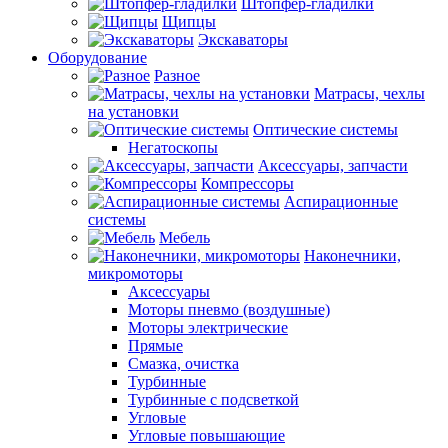
Штопфер-гладилки
Щипцы
Экскаваторы
Оборудование
Разное
Матрасы, чехлы
на установки
Оптические системы
Негатоскопы
Аксессуары, запчасти
Компрессоры
Аспирационные
системы
Мебель
Наконечники,
микромоторы
Аксессуары
Моторы пневмо (воздушные)
Моторы электрические
Прямые
Смазка, очистка
Турбинные
Турбинные с подсветкой
Угловые
Угловые повышающие