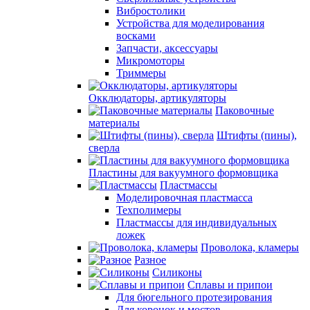
Вибростолики
Устройства для моделирования
восками
Запчасти, аксессуары
Микромоторы
Триммеры
Окклюдаторы, артикуляторы
Паковочные
материалы
Штифты (пины),
сверла
Пластины для вакуумного формовщика
Пластмассы
Моделировочная пластмасса
Техполимеры
Пластмассы для индивидуальных
ложек
Проволока, кламеры
Разное
Силиконы
Сплавы и припои
Для бюгельного протезирования
Для коронок и мостов