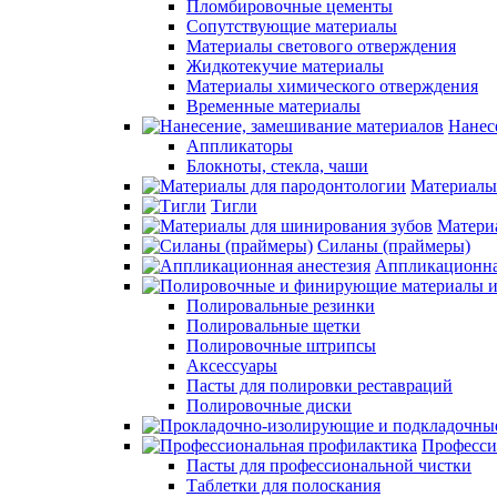
Пломбировочные цементы
Сопутствующие материалы
Материалы светового отверждения
Жидкотекучие материалы
Материалы химического отверждения
Временные материалы
Нанес
Аппликаторы
Блокноты, стекла, чаши
Материалы
Тигли
Матери
Силаны (праймеры)
Аппликационна
Полировальные резинки
Полировальные щетки
Полировочные штрипсы
Аксессуары
Пасты для полировки реставраций
Полировочные диски
Професси
Пасты для профессиональной чистки
Таблетки для полоскания