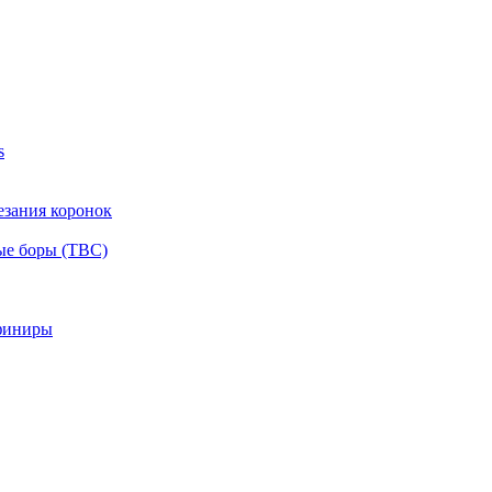
s
езания коронок
ые боры (ТВС)
финиры