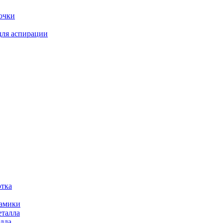
очки
для аспирации
отка
рамики
еталла
алла