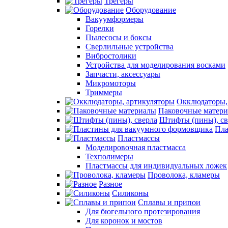
Трегеры
Оборудование
Вакуумформеры
Горелки
Пылесосы и боксы
Сверлильные устройства
Вибростолики
Устройства для моделирования восками
Запчасти, аксессуары
Микромоторы
Триммеры
Окклюдаторы,
Паковочные матер
Штифты (пины), св
Пла
Пластмассы
Моделировочная пластмасса
Техполимеры
Пластмассы для индивидуальных ложек
Проволока, кламеры
Разное
Силиконы
Сплавы и припои
Для бюгельного протезирования
Для коронок и мостов