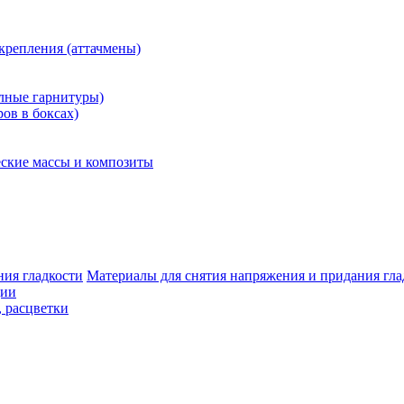
крепления (аттачмены)
олные гарнитуры)
ров в боксах)
ские массы и композиты
Материалы для снятия напряжения и придания гла
ции
, расцветки