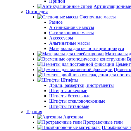
Припои
Артикуляционные
Ортопедия
Слепочные массы
Разное
А-силиконовые массы
С-силиконовые массы
Аксессуары
Альгинатные массы
Материалы для регистрации прикуса
Материалы д
В
Цемент
Цементы
Штифты
Дрили, развертки, инструменты
Штифты анкерные
Штифты беззольные
Штифты стекловолоконные
Штифты титановые
Терапия
Адгезивы
Протравочные гели
Пломбировочн