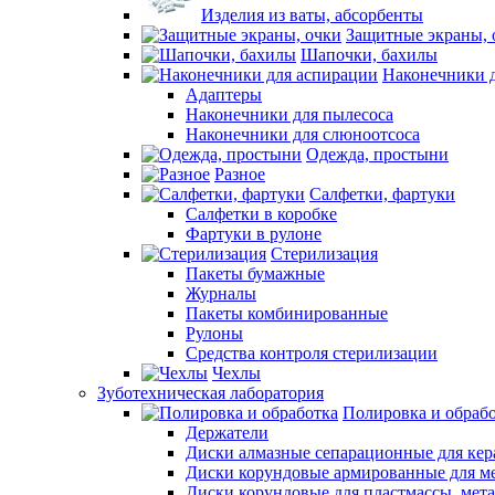
Изделия из ваты, абсорбенты
Защитные экраны, 
Шапочки, бахилы
Наконечники 
Адаптеры
Наконечники для пылесоса
Наконечники для слюноотсоса
Одежда, простыни
Разное
Салфетки, фартуки
Салфетки в коробке
Фартуки в рулоне
Стерилизация
Пакеты бумажные
Журналы
Пакеты комбинированные
Рулоны
Средства контроля стерилизации
Чехлы
Зуботехническая лаборатория
Полировка и обраб
Держатели
Диски алмазные сепарационные для ке
Диски корундовые армированные для м
Диски корундовые для пластмассы, мет