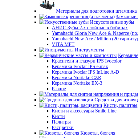
Материалы для подготовки штампика
Замковые 
Искусственные зубы
АНИС Зубы 2-х слойные в бобинах
Yamahachi Gloria New Ace & Naperce (п
Yamahachi New Ace / Million (20 гарниту
VITA MFT
Инструменты
Керамиче
Красители и глазури IPS Ivocolor
Керамика Ivoclar IPS e.max
Керамика Ivoclar IPS InLine A-D
Керамика Noritake CZR
Керамика Noritake EX-3
Разное
Средства для изоля
Кисти, палитры
Кисти и аксессуары Smile Line
Кисти
Палитры
Расцветки
Кюветы, бюгеля