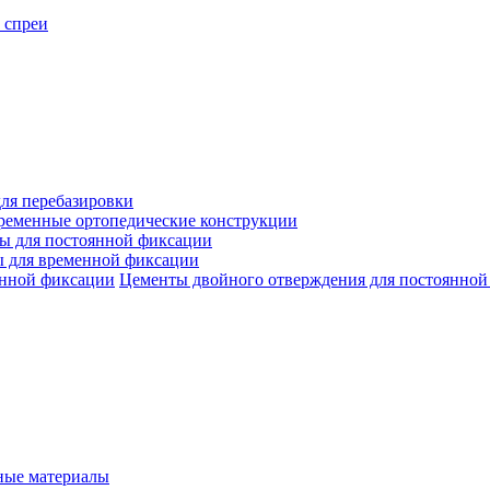
 спреи
ля перебазировки
ременные ортопедические конструкции
ы для постоянной фиксации
 для временной фиксации
Цементы двойного отверждения для постоянной
ые материалы