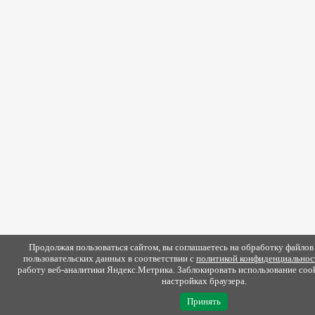
Продолжая пользоваться сайтом, вы соглашаетесь на обработку файлов 
пользовательских данных в соответствии с
политикой конфиденциальнос
работу веб-аналитики Яндекс.Метрика. Заблокировать использование coo
настройках браузера.
Принять