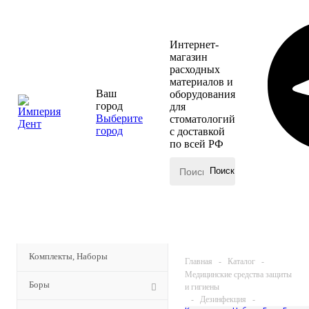
Интернет-
магазин
расходных
материалов и
Ваш
оборудования
город
для
Выберите
стоматологий
город
с доставкой
по всей РФ
КАТАЛОГ
МЕНЮ
Комплекты, Наборы
Главная
-
Каталог
-
Медицинские средства защиты
Боры
и гигиены
-
Дезинфекция
-