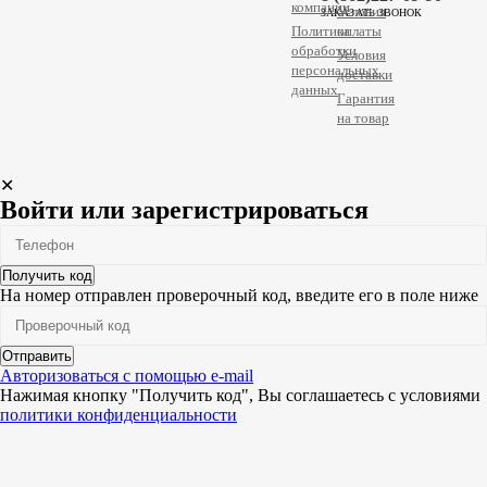
компании
Условия
ЗАКАЗАТЬ ЗВОНОК
Политика
оплаты
обработки
Условия
персональных
доставки
данных
Гарантия
на товар
✕
Войти или зарегистрироваться
Получить код
На номер
отправлен проверочный код, введите его в поле ниже
Отправить
Авторизоваться с помощью e-mail
Нажимая кнопку "Получить код", Вы соглашаетесь c условиями
политики конфиденциальности