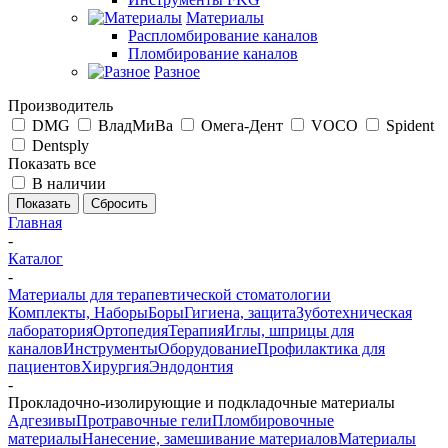
Материалы
Распломбирование каналов
Пломбирование каналов
Разное
Производитель
DMG
ВладМиВа
Омега-Дент
VOCO
Spident
Dentsply
Показать все
В наличии
Сбросить
Главная
-
Каталог
-
Материалы для терапевтической стоматологии
Комплекты, Наборы
Боры
Гигиена, защита
Зуботехническая
лаборатория
Ортопедия
Терапия
Иглы, шприцы для
каналов
Инструменты
Оборудование
Профилактика для
пациентов
Хирургия
Эндодонтия
-
Прокладочно-изолирующие и подкладочные материалы
Адгезивы
Протравочные гели
Пломбировочные
материалы
Нанесение, замешивание материалов
Материалы