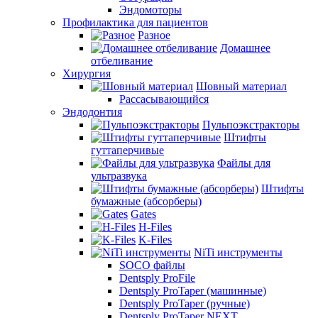
Эндомоторы
Профилактика для пациентов
Разное
Домашнее
отбеливание
Хирургия
Шовный материал
Рассасывающийся
Эндодонтия
Пульпоэкстракторы
Штифты
гуттаперчивые
Файлы для
ультразвука
Штифты
бумажные (абсорберы)
Gates
H-Files
K-Files
NiTi инструменты
SOCO файлы
Dentsply ProFile
Dentsply ProTaper (машинные)
Dentsply ProTaper (ручные)
Dentsply ProTaper NEXT