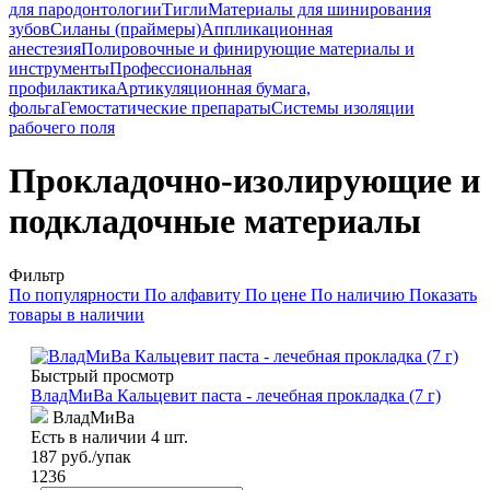
для пародонтологии
Тигли
Материалы для шинирования
зубов
Силаны (праймеры)
Аппликационная
анестезия
Полировочные и финирующие материалы и
инструменты
Профессиональная
профилактика
Артикуляционная бумага,
фольга
Гемостатические препараты
Системы изоляции
рабочего поля
Прокладочно-изолирующие и
подкладочные материалы
Фильтр
По популярности
По алфавиту
По цене
По наличию
Показать
товары в наличии
Быстрый просмотр
ВладМиВа Кальцевит паста - лечебная прокладка (7 г)
ВладМиВа
Есть в наличии 4 шт.
187
руб.
/упак
1236