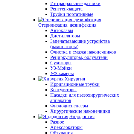
Интраоральные датчики
Рентген-защита
Трубки портативные
Стерилизация, дезинфекция
Автоклавы
Дистилляторы
Запечатывающие устройства
(ламинаторы)
Очистка и смазка наконечников
Рециркуляторы, облучатели
Сухожары
УЗ-Мойки
УФ-камеры
Хирургия
Ирригационные трубки
Коагуляторы
Насадки для пьезохирургических
аппаратов
Физиодиспенсеры
Хирургические наконечники
Эндодонтия
Разное
Апекслокаторы
Обтурация