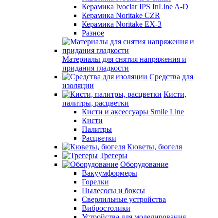
Керамика Ivoclar IPS InLine A-D
Керамика Noritake CZR
Керамика Noritake EX-3
Разное
Материалы для снятия напряжения и
придания гладкости
Средства для
изоляции
Кисти,
палитры, расцветки
Кисти и аксессуары Smile Line
Кисти
Палитры
Расцветки
Кюветы, бюгеля
Трегеры
Оборудование
Вакуумформеры
Горелки
Пылесосы и боксы
Сверлильные устройства
Вибростолики
Устройства для моделирования