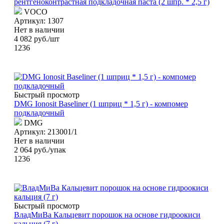
рентгеноконтрастная подкладочная паста (2 шпр. * 2,5 г)
VOCO
Артикул: 1307
Нет в наличии
4 082
руб.
/шт
1236
Быстрый просмотр
DMG Ionosit Baseliner (1 шприц * 1,5 г) - компомер
подкладочный
DMG
Артикул: 213001/1
Нет в наличии
2 064
руб.
/упак
1236
Быстрый просмотр
ВладМиВа Кальцевит порошок на основе гидроокиси
кальция (7 г)