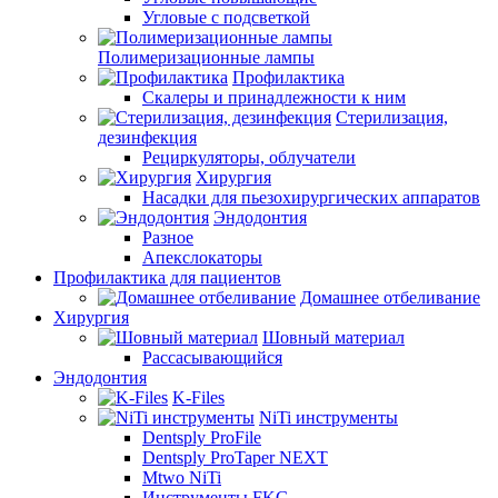
Угловые с подсветкой
Полимеризационные лампы
Профилактика
Скалеры и принадлежности к ним
Стерилизация,
дезинфекция
Рециркуляторы, облучатели
Хирургия
Насадки для пьезохирургических аппаратов
Эндодонтия
Разное
Апекслокаторы
Профилактика для пациентов
Домашнее отбеливание
Хирургия
Шовный материал
Рассасывающийся
Эндодонтия
K-Files
NiTi инструменты
Dentsply ProFile
Dentsply ProTaper NEXT
Mtwo NiTi
Инструменты FKG