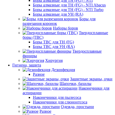
Боры алмазные для ТН (FG) - NTI
Боры алмазные для ТН (FG) - NTI Abacus
Боры алмазные для ТН (FG) - NTI Turbo
Боры алмазные для УН (RA)
Боры для
разрезания коронок
Наборы боров
Твердосплавные
боры (ТВС)
Боры ТВС для ТН (FG)
Боры ТВС для УН (RA)
Твердосплавные
финиры
Хирургия
Гигиена, защита
Дезинфекция
Разное
Защитные экраны, очки
Шапочки, бахилы
Наконечники для
аспирации
Наконечники для пылесоса
Наконечники для слюноотсоса
Одежда, простыни
Разное