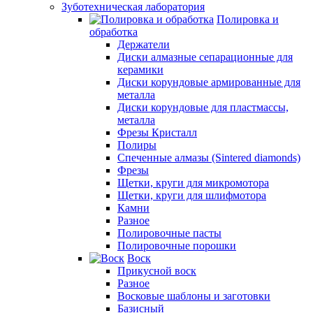
Зуботехническая лаборатория
Полировка и
обработка
Держатели
Диски алмазные сепарационные для
керамики
Диски корундовые армированные для
металла
Диски корундовые для пластмассы,
металла
Фрезы Кристалл
Полиры
Спеченные алмазы (Sintered diamonds)
Фрезы
Щетки, круги для микромотора
Щетки, круги для шлифмотора
Камни
Разное
Полировочные пасты
Полировочные порошки
Воск
Прикусной воск
Разное
Восковые шаблоны и заготовки
Базисный