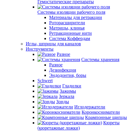
Гемостатические препараты
Системы изоляции рабочего поля
Материалы для ретракции
Роторасширители
Матрицы, клинья
Ретракционные нити
Система Коффердам
Иглы, шприцы для каналов
Инструменты
Разное
Системы хранения
Разное
Дезинфекция
Эндодонтия, боры
Schwert
Гладилки
Зажимы
Зеркала
Зонды
Иглодержатели
Коронкосниматели
Крампонные щипцы
Кюреты
(кюретажные ложки)