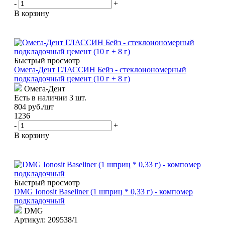
-
+
В корзину
Быстрый просмотр
Омега-Дент ГЛАССИН Бейз - стеклоиономерный
подкладочный цемент (10 г + 8 г)
Омега-Дент
Есть в наличии 3 шт.
804
руб.
/шт
1236
-
+
В корзину
Быстрый просмотр
DMG Ionosit Baseliner (1 шприц * 0,33 г) - компомер
подкладочный
DMG
Артикул: 209538/1