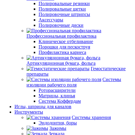
Полировальные резинки
Полировальные щетки
Полировочные штрипсы
Аксессуары
Полировочные диски
Профессиональная профилактика
Клиническое отбеливание
Порошки для пескоструя
Профилактика кариеса
Артикуляционная бумага, фольга
Гемостатические
препараты
Системы
изоляции рабочего поля
Роторасширители
Матрицы, клинья
Система Коффердам
Иглы, шприцы для каналов
Инструменты
Системы хранения
Эндодонтия, боры
Зажимы
Зеркала