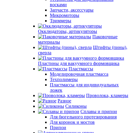
восками
Запчасти, аксессуары
Микромоторы
Триммеры
Окклюдаторы, артикуляторы
Паковочные
материалы
Штифты (пины),
сверла
Пластины для вакуумного формовщика
Пластмассы
Моделировочная пластмасса
Техполимеры
Пластмассы для индивидуальных
ложек
Проволока, кламеры
Разное
Силиконы
Сплавы и припои
Для бюгельного протезирования
Для коронок и мостов
Припои