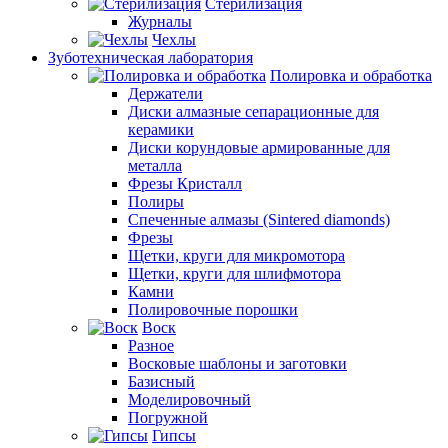
Стерилизация
Журналы
Чехлы
Зуботехническая лаборатория
Полировка и обработка
Держатели
Диски алмазные сепарационные для
керамики
Диски корундовые армированные для
металла
Фрезы Кристалл
Полиры
Спеченные алмазы (Sintered diamonds)
Фрезы
Щетки, круги для микромотора
Щетки, круги для шлифмотора
Камни
Полировочные порошки
Воск
Разное
Восковые шаблоны и заготовки
Базисный
Моделировочный
Погружной
Гипсы