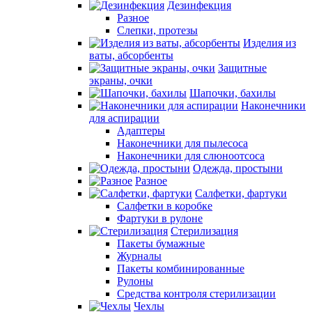
Дезинфекция
Разное
Слепки, протезы
Изделия из
ваты, абсорбенты
Защитные
экраны, очки
Шапочки, бахилы
Наконечники
для аспирации
Адаптеры
Наконечники для пылесоса
Наконечники для слюноотсоса
Одежда, простыни
Разное
Салфетки, фартуки
Салфетки в коробке
Фартуки в рулоне
Стерилизация
Пакеты бумажные
Журналы
Пакеты комбинированные
Рулоны
Средства контроля стерилизации
Чехлы