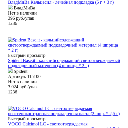
ВладМиВа Кальцесил - лечебная подкладка (5 г + 3 г)
ВладМиВа
Нет в наличии
396
руб.
/упак
1236
Быстрый просмотр
Spident Base.it - кальцийсодержащий светоотверждаемый
подкладочный материал (4 шприца * 2 г)
Spident
Артикул: 115100
Нет в наличии
3 024
руб.
/упак
1236
Быстрый просмотр
VOCO Calcimol LC - светоотверждаемая