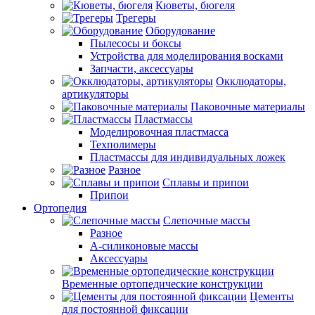
Кюветы, бюгеля
Трегеры
Оборудование
Пылесосы и боксы
Устройства для моделирования восками
Запчасти, аксессуары
Окклюдаторы,
артикуляторы
Паковочные материалы
Пластмассы
Моделировочная пластмасса
Техполимеры
Пластмассы для индивидуальных ложек
Разное
Сплавы и припои
Припои
Ортопедия
Слепочные массы
Разное
А-силиконовые массы
Аксессуары
Временные ортопедические конструкции
Цементы
для постоянной фиксации