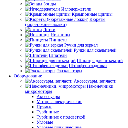
Зонды
Иглодержатели
Крампонные щипцы
Кюреты
(кюретажные ложки)
Лотки
Ножницы
Пинцеты
Ручки для зеркал
Ручки для скальпелей
Шпатели
Шприцы для инъекций
Штопфер-гладилки
Экскаваторы
Оборудование
Аксессуары, запчасти
Наконечники,
микромоторы
Аксессуары
Моторы электрические
Прямые
Турбинные
Турбинные с подсветкой
Угловые
Угловые повышающие