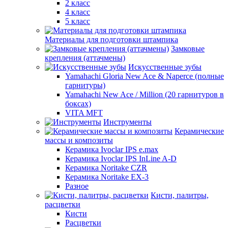
2 класс
4 класс
5 класс
Материалы для подготовки штампика
Замковые
крепления (аттачмены)
Искусственные зубы
Yamahachi Gloria New Ace & Naperce (полные
гарнитуры)
Yamahachi New Ace / Million (20 гарнитуров в
боксах)
VITA MFT
Инструменты
Керамические
массы и композиты
Керамика Ivoclar IPS e.max
Керамика Ivoclar IPS InLine A-D
Керамика Noritake CZR
Керамика Noritake EX-3
Разное
Кисти, палитры,
расцветки
Кисти
Расцветки