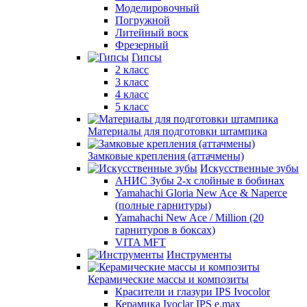
Моделировочный
Погружной
Литейный воск
Фрезерный
Гипсы
2 класс
3 класс
4 класс
5 класс
Материалы для подготовки штампика
Замковые крепления (аттачмены)
Искусственные зубы
АНИС Зубы 2-х слойные в бобинах
Yamahachi Gloria New Ace & Naperce
(полные гарнитуры)
Yamahachi New Ace / Million (20
гарнитуров в боксах)
VITA MFT
Инструменты
Керамические массы и композиты
Красители и глазури IPS Ivocolor
Керамика Ivoclar IPS e.max