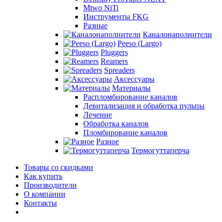
Mtwo NiTi
Инструменты FKG
Разные
Каналонаполнители
Peeso (Largo)
Pluggers
Reamers
Spreaders
Аксессуары
Материалы
Распломбирование каналов
Девитализация и обработка пульпы
Лечение
Обработка каналов
Пломбирование каналов
Разное
Термогуттаперча
Товары со скидками
Как купить
Производители
О компании
Контакты