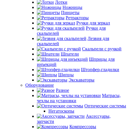
Лотки
Ножницы
Пинцеты
Ретракторы
Ручки для зеркал
Ручки для
скальпелей
Лезвия для
скальпелей
Скальпели с ручкой
Шпатели
Шприцы для
инъекций
Штопфер-гладилки
Щипцы
Экскаваторы
Оборудование
Разное
Матрасы,
чехлы на установки
Оптические системы
Негатоскопы
Аксессуары,
запчасти
Компрессоры