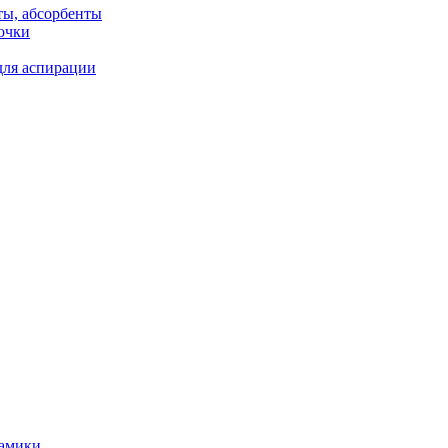
ты, абсорбенты
очки
для аспирации
рамики