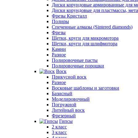
Диски корундовые армированные для м
Диски корундовые для пластмассы, мет
Фрезы Кристалл
Полиры
Спеченные алмазы (Sintered diamonds)
Фрезы
Щетки, круги для микромотора
Щетки, круги для шлифмотора
Камни
Разное
Полировочные пасты
Полировочные порошки
Воск
Прикусной воск
Разное
Восковые шаблоны и заготовки
Базисный
Моделировочный
Погружной
Литейный воск
Фрезерный
Гипсы
2 класс
3 класс
4 класс