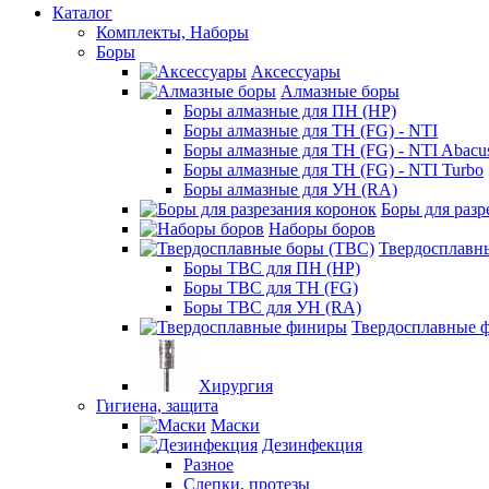
Каталог
Комплекты, Наборы
Боры
Аксессуары
Алмазные боры
Боры алмазные для ПН (HP)
Боры алмазные для ТН (FG) - NTI
Боры алмазные для ТН (FG) - NTI Abacu
Боры алмазные для ТН (FG) - NTI Turbo
Боры алмазные для УН (RA)
Боры для разр
Наборы боров
Твердосплавн
Боры ТВС для ПН (HP)
Боры ТВС для ТН (FG)
Боры ТВС для УН (RA)
Твердосплавные 
Хирургия
Гигиена, защита
Маски
Дезинфекция
Разное
Слепки, протезы