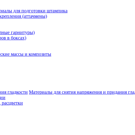
риалы для подготовки штампика
крепления (аттачмены)
олные гарнитуры)
ров в боксах)
ские массы и композиты
Материалы для снятия напряжения и придания гла
ции
, расцветки