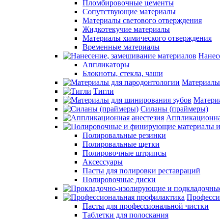
Пломбировочные цементы
Сопутствующие материалы
Материалы светового отверждения
Жидкотекучие материалы
Материалы химического отверждения
Временные материалы
Нанес
Аппликаторы
Блокноты, стекла, чаши
Материалы
Тигли
Матери
Силаны (праймеры)
Аппликационна
Полировальные резинки
Полировальные щетки
Полировочные штрипсы
Аксессуары
Пасты для полировки реставраций
Полировочные диски
Професси
Пасты для профессиональной чистки
Таблетки для полоскания