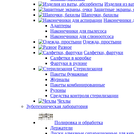
Изделия из ва
Защитные экраны, 
Шапочки, бахилы
Наконечники 
Адаптеры
Наконечники для пылесоса
Наконечники для слюноотсоса
Одежда, простыни
Разное
Салфетки, фартуки
Салфетки в коробке
Фартуки в рулоне
Стерилизация
Пакеты бумажные
Журналы
Пакеты комбинированные
Рулоны
Средства контроля стерилизации
Чехлы
Зуботехническая лаборатория
Полировка и обработка
Держатели
Диски алмазные сепарационные для ке