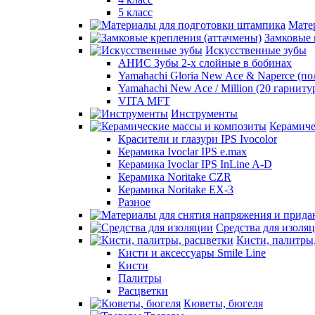
5 класс
Мате
Замковые 
Искусственные зубы
АНИС Зубы 2-х слойные в бобинах
Yamahachi Gloria New Ace & Naperce (п
Yamahachi New Ace / Million (20 гарниту
VITA MFT
Инструменты
Керамиче
Красители и глазури IPS Ivocolor
Керамика Ivoclar IPS e.max
Керамика Ivoclar IPS InLine A-D
Керамика Noritake CZR
Керамика Noritake EX-3
Разное
Средства для изоля
Кисти, палитры
Кисти и аксессуары Smile Line
Кисти
Палитры
Расцветки
Кюветы, бюгеля