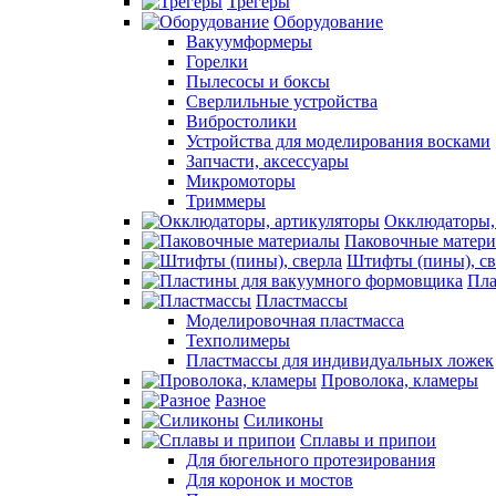
Трегеры
Оборудование
Вакуумформеры
Горелки
Пылесосы и боксы
Сверлильные устройства
Вибростолики
Устройства для моделирования восками
Запчасти, аксессуары
Микромоторы
Триммеры
Окклюдаторы,
Паковочные матер
Штифты (пины), св
Пла
Пластмассы
Моделировочная пластмасса
Техполимеры
Пластмассы для индивидуальных ложек
Проволока, кламеры
Разное
Силиконы
Сплавы и припои
Для бюгельного протезирования
Для коронок и мостов