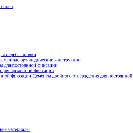
 спреи
ля перебазировки
ременные ортопедические конструкции
ы для постоянной фиксации
 для временной фиксации
Цементы двойного отверждения для постоянной
ые материалы