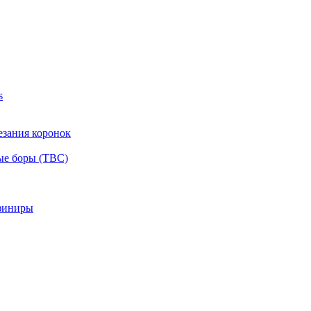
s
езания коронок
ые боры (ТВС)
финиры