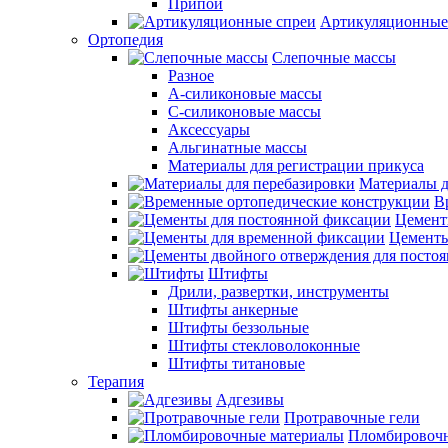
Припои
Артикуляционные
Ортопедия
Слепочные массы
Разное
А-силиконовые массы
С-силиконовые массы
Аксессуары
Альгинатные массы
Материалы для регистрации прикуса
Материалы д
В
Цемент
Цементы
Штифты
Дрили, развертки, инструменты
Штифты анкерные
Штифты беззольные
Штифты стекловолоконные
Штифты титановые
Терапия
Адгезивы
Протравочные гели
Пломбировочн