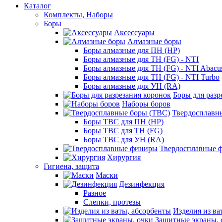
Каталог
Комплекты, Наборы
Боры
Аксессуары
Алмазные боры
Боры алмазные для ПН (HP)
Боры алмазные для ТН (FG) - NTI
Боры алмазные для ТН (FG) - NTI Abacu
Боры алмазные для ТН (FG) - NTI Turbo
Боры алмазные для УН (RA)
Боры для разр
Наборы боров
Твердосплавн
Боры ТВС для ПН (HP)
Боры ТВС для ТН (FG)
Боры ТВС для УН (RA)
Твердосплавные 
Хирургия
Гигиена, защита
Маски
Дезинфекция
Разное
Слепки, протезы
Изделия из ва
Защитные экраны, 