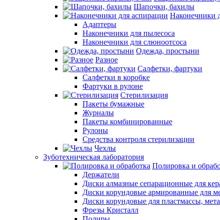
Шапочки, бахилы
Наконечники 
Адаптеры
Наконечники для пылесоса
Наконечники для слюноотсоса
Одежда, простыни
Разное
Салфетки, фартуки
Салфетки в коробке
Фартуки в рулоне
Стерилизация
Пакеты бумажные
Журналы
Пакеты комбинированные
Рулоны
Средства контроля стерилизации
Чехлы
Зуботехническая лаборатория
Полировка и обраб
Держатели
Диски алмазные сепарационные для ке
Диски корундовые армированные для м
Диски корундовые для пластмассы, мет
Фрезы Кристалл
Полиры