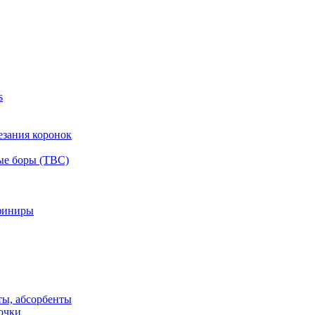
s
езания коронок
ые боры (ТВС)
финиры
ты, абсорбенты
очки