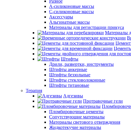
Разное
А-силиконовые массы
С-силиконовые массы
Аксессуары
Альгинатные массы
Материалы для регистрации прикуса
Материалы д
В
Цемент
Цементы
Штифты
Дрили, развертки, инструменты
Штифты анкерные
Штифты беззольные
Штифты стекловолоконные
Штифты титановые
Терапия
Адгезивы
Протравочные гели
Пломбировочн
Пломбировочные цементы
Сопутствующие материалы
Материалы светового отверждения
Жидкотекучие материалы