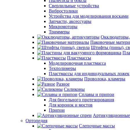
Пылесосы и боксы
Сверлильные устройства
Вибростолики
Устройства для моделирования восками
Запчасти, аксессуары
Микромоторы
Триммеры
Окклюдаторы,
Паковочные матер
Штифты (пины), св
Пла
Пластмассы
Моделировочная пластмасса
Техполимеры
Пластмассы для индивидуальных ложек
Проволока, кламеры
Разное
Силиконы
Сплавы и припои
Для бюгельного протезирования
Для коронок и мостов
Припои
Артикуляционные
Ортопедия
Слепочные массы