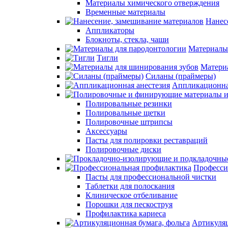
Материалы химического отверждения
Временные материалы
Нанес
Аппликаторы
Блокноты, стекла, чаши
Материалы
Тигли
Матери
Силаны (праймеры)
Аппликационна
Полировальные резинки
Полировальные щетки
Полировочные штрипсы
Аксессуары
Пасты для полировки реставраций
Полировочные диски
Професси
Пасты для профессиональной чистки
Таблетки для полоскания
Клиническое отбеливание
Порошки для пескоструя
Профилактика кариеса
Артикуляц