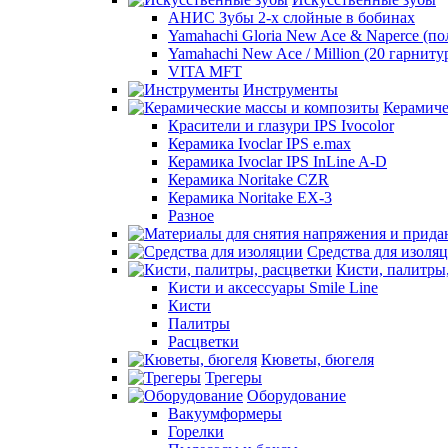
АНИС Зубы 2-х слойные в бобинах
Yamahachi Gloria New Ace & Naperce (п
Yamahachi New Ace / Million (20 гарниту
VITA MFT
Инструменты
Керамиче
Красители и глазури IPS Ivocolor
Керамика Ivoclar IPS e.max
Керамика Ivoclar IPS InLine A-D
Керамика Noritake CZR
Керамика Noritake EX-3
Разное
Средства для изоля
Кисти, палитры
Кисти и аксессуары Smile Line
Кисти
Палитры
Расцветки
Кюветы, бюгеля
Трегеры
Оборудование
Вакуумформеры
Горелки