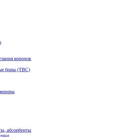
s
езания коронок
ые боры (ТВС)
финиры
ты, абсорбенты
очки