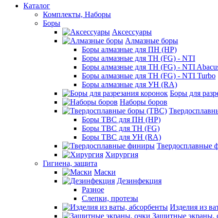
Каталог
Комплекты, Наборы
Боры
Аксессуары
Алмазные боры
Боры алмазные для ПН (HP)
Боры алмазные для ТН (FG) - NTI
Боры алмазные для ТН (FG) - NTI Abacu
Боры алмазные для ТН (FG) - NTI Turbo
Боры алмазные для УН (RA)
Боры для разр
Наборы боров
Твердосплавн
Боры ТВС для ПН (HP)
Боры ТВС для ТН (FG)
Боры ТВС для УН (RA)
Твердосплавные 
Хирургия
Гигиена, защита
Маски
Дезинфекция
Разное
Слепки, протезы
Изделия из ва
Защитные экраны, 