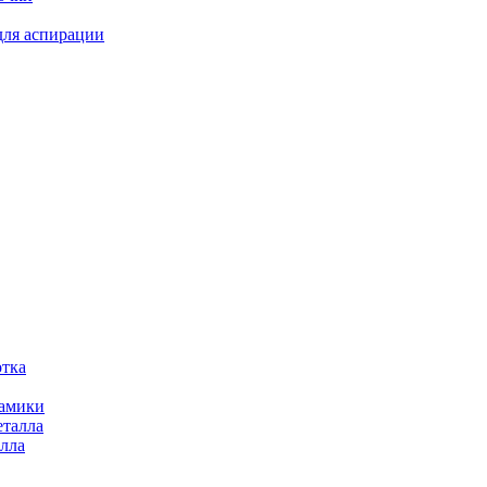
для аспирации
отка
рамики
еталла
алла