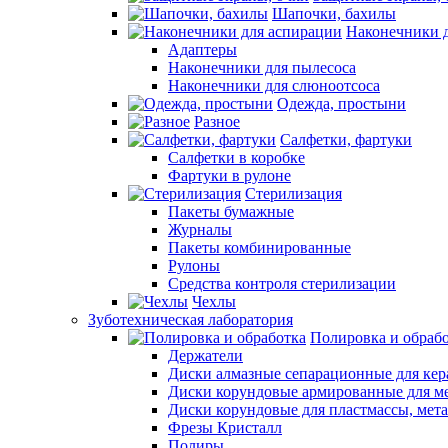
Шапочки, бахилы
Наконечники 
Адаптеры
Наконечники для пылесоса
Наконечники для слюноотсоса
Одежда, простыни
Разное
Салфетки, фартуки
Салфетки в коробке
Фартуки в рулоне
Стерилизация
Пакеты бумажные
Журналы
Пакеты комбинированные
Рулоны
Средства контроля стерилизации
Чехлы
Зуботехническая лаборатория
Полировка и обраб
Держатели
Диски алмазные сепарационные для ке
Диски корундовые армированные для м
Диски корундовые для пластмассы, мет
Фрезы Кристалл
Полиры