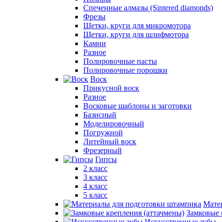
Спеченные алмазы (Sintered diamonds)
Фрезы
Щетки, круги для микромотора
Щетки, круги для шлифмотора
Камни
Разное
Полировочные пасты
Полировочные порошки
Воск
Прикусной воск
Разное
Восковые шаблоны и заготовки
Базисный
Моделировочный
Погружной
Литейный воск
Фрезерный
Гипсы
2 класс
3 класс
4 класс
5 класс
Мате
Замковые 
Искусственные зубы