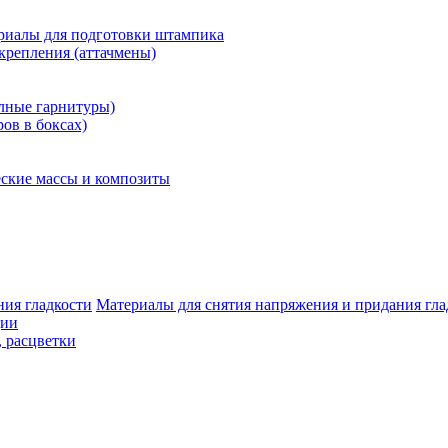
риалы для подготовки штампика
крепления (аттачмены)
олные гарнитуры)
ров в боксах)
ские массы и композиты
Материалы для снятия напряжения и придания гла
ции
, расцветки