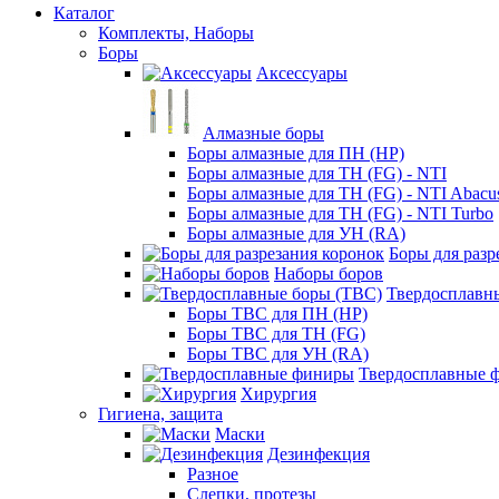
Каталог
Комплекты, Наборы
Боры
Аксессуары
Алмазные боры
Боры алмазные для ПН (HP)
Боры алмазные для ТН (FG) - NTI
Боры алмазные для ТН (FG) - NTI Abacu
Боры алмазные для ТН (FG) - NTI Turbo
Боры алмазные для УН (RA)
Боры для разр
Наборы боров
Твердосплавн
Боры ТВС для ПН (HP)
Боры ТВС для ТН (FG)
Боры ТВС для УН (RA)
Твердосплавные 
Хирургия
Гигиена, защита
Маски
Дезинфекция
Разное
Слепки, протезы