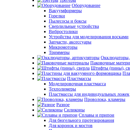
Трегеры
Оборудование
Вакуумформеры
Горелки
Пылесосы и боксы
Сверлильные устройства
Вибростолики
Устройства для моделирования восками
Запчасти, аксессуары
Микромоторы
Триммеры
Окклюдаторы,
Паковочные матер
Штифты (пины), св
Пла
Пластмассы
Моделировочная пластмасса
Техполимеры
Пластмассы для индивидуальных ложек
Проволока, кламеры
Разное
Силиконы
Сплавы и припои
Для бюгельного протезирования
Для коронок и мостов