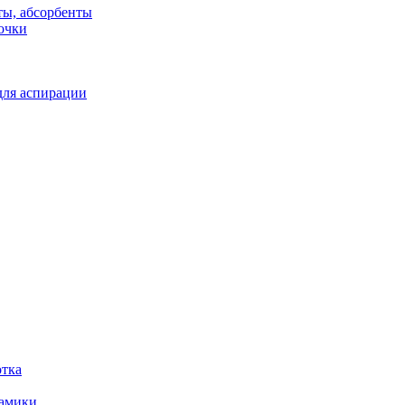
ты, абсорбенты
очки
для аспирации
отка
рамики