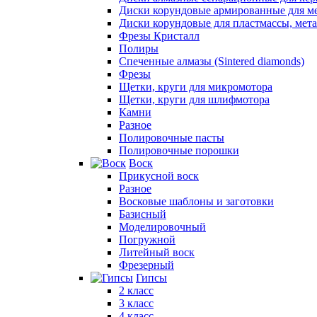
Диски корундовые армированные для м
Диски корундовые для пластмассы, мет
Фрезы Кристалл
Полиры
Спеченные алмазы (Sintered diamonds)
Фрезы
Щетки, круги для микромотора
Щетки, круги для шлифмотора
Камни
Разное
Полировочные пасты
Полировочные порошки
Воск
Прикусной воск
Разное
Восковые шаблоны и заготовки
Базисный
Моделировочный
Погружной
Литейный воск
Фрезерный
Гипсы
2 класс
3 класс
4 класс