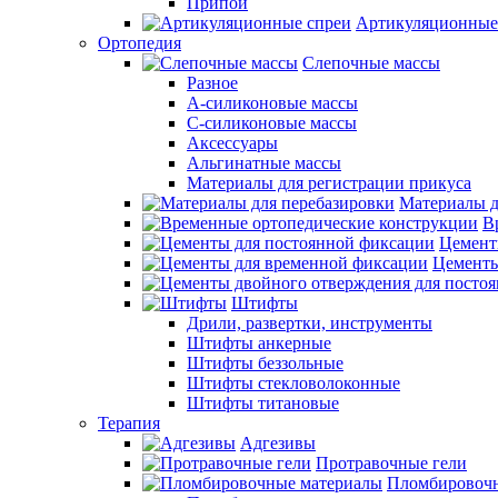
Припои
Артикуляционные
Ортопедия
Слепочные массы
Разное
А-силиконовые массы
С-силиконовые массы
Аксессуары
Альгинатные массы
Материалы для регистрации прикуса
Материалы д
В
Цемент
Цементы
Штифты
Дрили, развертки, инструменты
Штифты анкерные
Штифты беззольные
Штифты стекловолоконные
Штифты титановые
Терапия
Адгезивы
Протравочные гели
Пломбировочн