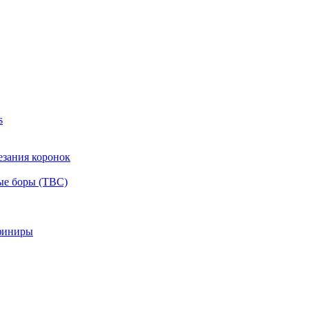
s
езания коронок
ые боры (ТВС)
финиры