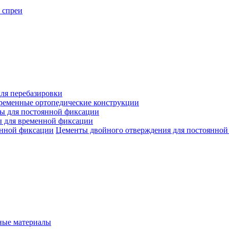
 спреи
ля перебазировки
ременные ортопедические конструкции
ы для постоянной фиксации
 для временной фиксации
Цементы двойного отверждения для постоянной
ые материалы