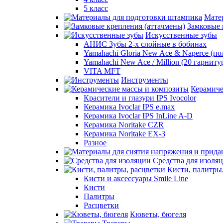
5 класс
Мате
Замковые 
Искусственные зубы
АНИС Зубы 2-х слойные в бобинах
Yamahachi Gloria New Ace & Naperce (п
Yamahachi New Ace / Million (20 гарниту
VITA MFT
Инструменты
Керамиче
Красители и глазури IPS Ivocolor
Керамика Ivoclar IPS e.max
Керамика Ivoclar IPS InLine A-D
Керамика Noritake CZR
Керамика Noritake EX-3
Разное
Средства для изоля
Кисти, палитры
Кисти и аксессуары Smile Line
Кисти
Палитры
Расцветки
Кюветы, бюгеля