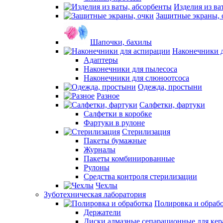
Изделия из ва
Защитные экраны, 
Шапочки, бахилы
Наконечники 
Адаптеры
Наконечники для пылесоса
Наконечники для слюноотсоса
Одежда, простыни
Разное
Салфетки, фартуки
Салфетки в коробке
Фартуки в рулоне
Стерилизация
Пакеты бумажные
Журналы
Пакеты комбинированные
Рулоны
Средства контроля стерилизации
Чехлы
Зуботехническая лаборатория
Полировка и обраб
Держатели
Диски алмазные сепарационные для ке