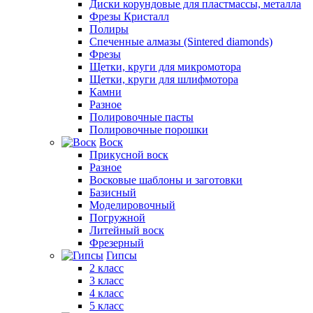
Диски корундовые для пластмассы, металла
Фрезы Кристалл
Полиры
Спеченные алмазы (Sintered diamonds)
Фрезы
Щетки, круги для микромотора
Щетки, круги для шлифмотора
Камни
Разное
Полировочные пасты
Полировочные порошки
Воск
Прикусной воск
Разное
Восковые шаблоны и заготовки
Базисный
Моделировочный
Погружной
Литейный воск
Фрезерный
Гипсы
2 класс
3 класс
4 класс
5 класс