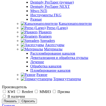
Dentsply ProTaper (ручные)
Dentsply ProTaper NEXT
Mtwo NiTi
Инструменты FKG
Разные
Каналонаполнители
Peeso (Largo)
Pluggers
Reamers
Spreaders
Аксессуары
Материалы
Распломбирование каналов
Девитализация и обработка пульпы
Лечение
Обработка каналов
Пломбирование каналов
Разное
Термогуттаперча
Производитель
KWI
Renfert
ММИЗ
Призма
В наличии
Сбросить
Главная