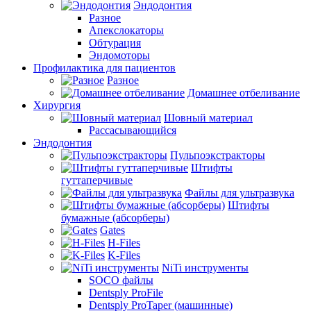
Эндодонтия
Разное
Апекслокаторы
Обтурация
Эндомоторы
Профилактика для пациентов
Разное
Домашнее отбеливание
Хирургия
Шовный материал
Рассасывающийся
Эндодонтия
Пульпоэкстракторы
Штифты
гуттаперчивые
Файлы для ультразвука
Штифты
бумажные (абсорберы)
Gates
H-Files
K-Files
NiTi инструменты
SOCO файлы
Dentsply ProFile
Dentsply ProTaper (машинные)