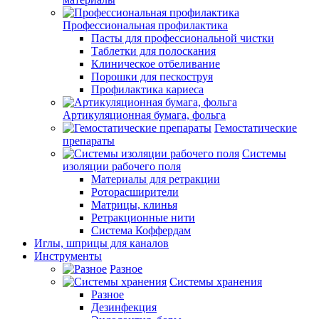
Профессиональная профилактика
Пасты для профессиональной чистки
Таблетки для полоскания
Клиническое отбеливание
Порошки для пескоструя
Профилактика кариеса
Артикуляционная бумага, фольга
Гемостатические
препараты
Системы
изоляции рабочего поля
Материалы для ретракции
Роторасширители
Матрицы, клинья
Ретракционные нити
Система Коффердам
Иглы, шприцы для каналов
Инструменты
Разное
Системы хранения
Разное
Дезинфекция