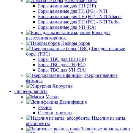
Алмазные боры
Боры алмазные для ПН (HP)
Боры алмазные для ТН (FG) - NTI
Боры алмазные для ТН (FG) - NTI Abacus
Боры алмазные для ТН (FG) - NTI Turbo
Боры алмазные для УН (RA)
Боры для
разрезания коронок
Наборы боров
Твердосплавные
боры (ТВС)
Боры ТВС для ПН (HP)
Боры ТВС для ТН (FG)
Боры ТВС для УН (RA)
Твердосплавные
финиры
Хирургия
Гигиена, защита
Маски
Дезинфекция
Разное
Слепки, протезы
Изделия из ваты,
абсорбенты
Защитные экраны, очки