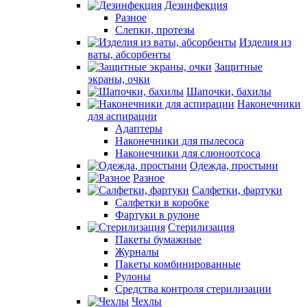
Дезинфекция
Разное
Слепки, протезы
Изделия из
ваты, абсорбенты
Защитные
экраны, очки
Шапочки, бахилы
Наконечники
для аспирации
Адаптеры
Наконечники для пылесоса
Наконечники для слюноотсоса
Одежда, простыни
Разное
Салфетки, фартуки
Салфетки в коробке
Фартуки в рулоне
Стерилизация
Пакеты бумажные
Журналы
Пакеты комбинированные
Рулоны
Средства контроля стерилизации
Чехлы