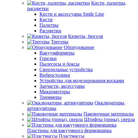
Кисти, палитры,
расцветки
Кисти и аксессуары Smile Line
Кисти
Палитры
Расцветки
Кюветы, бюгеля
Трегеры
Оборудование
Вакуумформеры
Горелки
Пылесосы и боксы
Сверлильные устройства
Вибростолики
Устройства для моделирования восками
Запчасти, аксессуары
Микромоторы
Триммеры
Окклюдаторы,
артикуляторы
Паковочные материалы
Штифты (пины), сверла
Пластины для вакуумного формовщика
Пластмассы