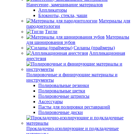
Нанесение, замешивание материалов
Аппликаторы
Блокноты, стекла, чаши
Материалы для
пародонтологии
Тигли
Материалы
для шинирования зубов
Силаны (праймеры)
Аппликационная
анестезия
Полировочные и финирующие материалы и
инструменты
Полировальные резинки
Полировальные щетки
Полировочные штрипсы
Аксессуары
Пасты для полировки реставраций
Полировочные диски
Прокладочно-изолирующие и подкладочные
материалы