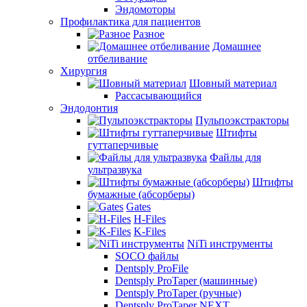
Эндомоторы
Профилактика для пациентов
Разное
Домашнее
отбеливание
Хирургия
Шовный материал
Рассасывающийся
Эндодонтия
Пульпоэкстракторы
Штифты
гуттаперчивые
Файлы для
ультразвука
Штифты
бумажные (абсорберы)
Gates
H-Files
K-Files
NiTi инструменты
SOCO файлы
Dentsply ProFile
Dentsply ProTaper (машинные)
Dentsply ProTaper (ручные)
Dentsply ProTaper NEXT