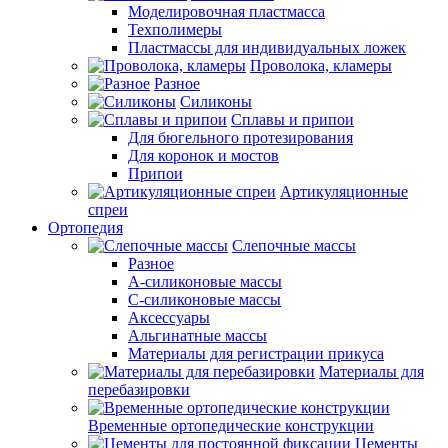
Моделировочная пластмасса
Техполимеры
Пластмассы для индивидуальных ложек
Проволока, кламеры
Разное
Силиконы
Сплавы и припои
Для бюгельного протезирования
Для коронок и мостов
Припои
Артикуляционные
спреи
Ортопедия
Слепочные массы
Разное
А-силиконовые массы
С-силиконовые массы
Аксессуары
Альгинатные массы
Материалы для регистрации прикуса
Материалы для
перебазировки
Временные ортопедические конструкции
Цементы