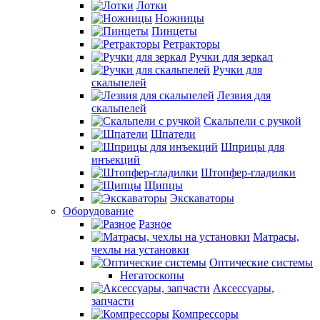
Лотки
Ножницы
Пинцеты
Ретракторы
Ручки для зеркал
Ручки для
скальпелей
Лезвия для
скальпелей
Скальпели с ручкой
Шпатели
Шприцы для
инъекций
Штопфер-гладилки
Щипцы
Экскаваторы
Оборудование
Разное
Матрасы,
чехлы на установки
Оптические системы
Негатоскопы
Аксессуары,
запчасти
Компрессоры