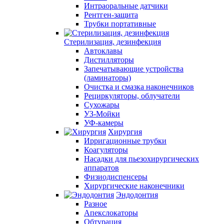
Интраоральные датчики
Рентген-защита
Трубки портативные
Стерилизация, дезинфекция
Автоклавы
Дистилляторы
Запечатывающие устройства
(ламинаторы)
Очистка и смазка наконечников
Рециркуляторы, облучатели
Сухожары
УЗ-Мойки
УФ-камеры
Хирургия
Ирригационные трубки
Коагуляторы
Насадки для пьезохирургических
аппаратов
Физиодиспенсеры
Хирургические наконечники
Эндодонтия
Разное
Апекслокаторы
Обтурация