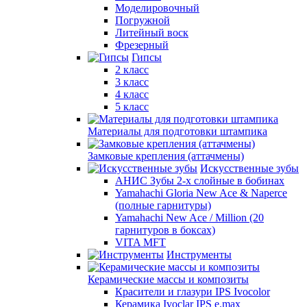
Моделировочный
Погружной
Литейный воск
Фрезерный
Гипсы
2 класс
3 класс
4 класс
5 класс
Материалы для подготовки штампика
Замковые крепления (аттачмены)
Искусственные зубы
АНИС Зубы 2-х слойные в бобинах
Yamahachi Gloria New Ace & Naperce
(полные гарнитуры)
Yamahachi New Ace / Million (20
гарнитуров в боксах)
VITA MFT
Инструменты
Керамические массы и композиты
Красители и глазури IPS Ivocolor
Керамика Ivoclar IPS e.max