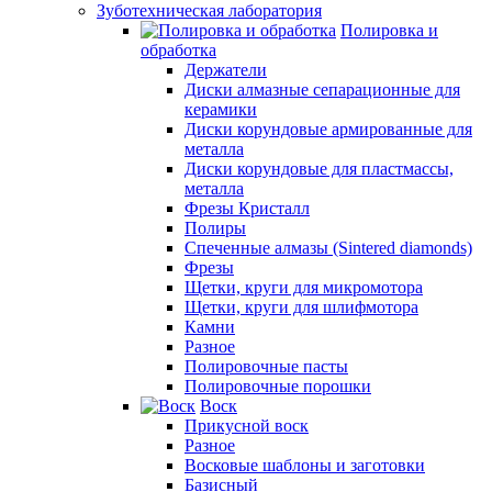
Зуботехническая лаборатория
Полировка и
обработка
Держатели
Диски алмазные сепарационные для
керамики
Диски корундовые армированные для
металла
Диски корундовые для пластмассы,
металла
Фрезы Кристалл
Полиры
Спеченные алмазы (Sintered diamonds)
Фрезы
Щетки, круги для микромотора
Щетки, круги для шлифмотора
Камни
Разное
Полировочные пасты
Полировочные порошки
Воск
Прикусной воск
Разное
Восковые шаблоны и заготовки
Базисный