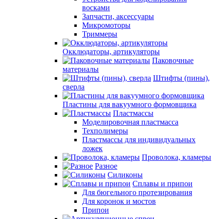
восками
Запчасти, аксессуары
Микромоторы
Триммеры
Окклюдаторы, артикуляторы
Паковочные
материалы
Штифты (пины),
сверла
Пластины для вакуумного формовщика
Пластмассы
Моделировочная пластмасса
Техполимеры
Пластмассы для индивидуальных
ложек
Проволока, кламеры
Разное
Силиконы
Сплавы и припои
Для бюгельного протезирования
Для коронок и мостов
Припои