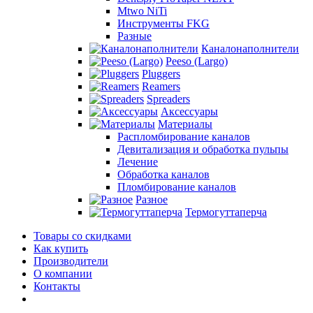
Mtwo NiTi
Инструменты FKG
Разные
Каналонаполнители
Peeso (Largo)
Pluggers
Reamers
Spreaders
Аксессуары
Материалы
Распломбирование каналов
Девитализация и обработка пульпы
Лечение
Обработка каналов
Пломбирование каналов
Разное
Термогуттаперча
Товары со скидками
Как купить
Производители
О компании
Контакты