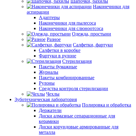
Шапочки, бахилы
Наконечники для
аспирации
Адаптеры
Наконечники для пылесоса
Наконечники для слюноотсоса
Одежда, простыни
Разное
Салфетки, фартуки
Салфетки в коробке
Фартуки в рулоне
Стерилизация
Пакеты бумажные
Журналы
Пакеты комбинированные
Рулоны
Средства контроля стерилизации
Чехлы
Зуботехническая лаборатория
Полировка и обработка
Держатели
Диски алмазные сепарационные для
керамики
Диски корундовые армированные для
металла