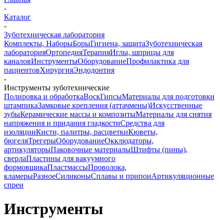
-
Каталог
-
Зуботехническая лаборатория
Комплекты, Наборы
Боры
Гигиена, защита
Зуботехническая
лаборатория
Ортопедия
Терапия
Иглы, шприцы для
каналов
Инструменты
Оборудование
Профилактика для
пациентов
Хирургия
Эндодонтия
-
Инструменты зуботехнические
Полировка и обработка
Воск
Гипсы
Материалы для подготовки
штампика
Замковые крепления (аттачмены)
Искусственные
зубы
Керамические массы и композиты
Материалы для снятия
напряжения и придания гладкости
Средства для
изоляции
Кисти, палитры, расцветки
Кюветы,
бюгеля
Трегеры
Оборудование
Окклюдаторы,
артикуляторы
Паковочные материалы
Штифты (пины),
сверла
Пластины для вакуумного
формовщика
Пластмассы
Проволока,
кламеры
Разное
Силиконы
Сплавы и припои
Артикуляционные
спреи
Инструменты