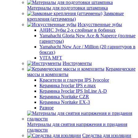
Материалы для подготовки штампика
Замковые
крепления (аттачмены)
Искусственные зубы
АНИС Зубы 2-х слойные в бобинах
Yamahachi Gloria New Ace & Naperce (полные
гарнитуры)
Yamahachi New Ace / Million (20 гарнитуров в
боксах)
VITA MFT
Инструменты
Керамические
массы и композиты
Красители и глазури IPS Ivocolor
Керамика Ivoclar IPS e.max
Керамика Ivoclar IPS InLine A-D
Керамика Noritake CZR
Керамика Noritake EX-3
Разное
Материалы для снятия напряжения и придания
гладкости
Средства для изоляции