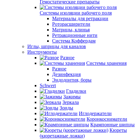
Гемостатические препараты
Системы изоляции рабочего поля
Материалы для ретракции
Роторасширители
Матрицы, клинья
Ретракционные нити
Система Коффердам
Иглы, шприцы для каналов
Инструменты
Разное
Системы хранения
Разное
Дезинфекция
Эндодонтия, боры
Schwert
Гладилки
Зажимы
Зеркала
Зонды
Иглодержатели
Коронкосниматели
Крампонные щипцы
Кюреты
(кюретажные ложки)