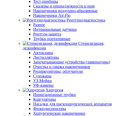
Тест-приборы
Скалеры и принадлежности к ним
Наконечники воздушно-абразивные
Наконечники Air-Flo
Рентгенодиагностика
Разное
Интраоральные датчики
Рентген-защита
Трубки портативные
Стерилизация,
дезинфекция
Автоклавы
Дистилляторы
Запечатывающие устройства (ламинаторы)
Очистка и смазка наконечников
Рециркуляторы, облучатели
Сухожары
УЗ-Мойки
УФ-камеры
Хирургия
Ирригационные трубки
Коагуляторы
Насадки для пьезохирургических аппаратов
Физиодиспенсеры
Хирургические наконечники