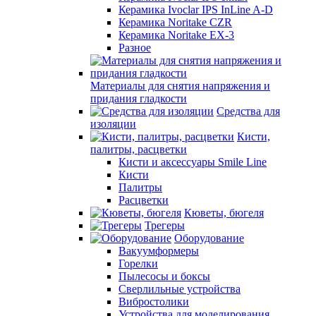
Керамика Ivoclar IPS InLine A-D
Керамика Noritake CZR
Керамика Noritake EX-3
Разное
Материалы для снятия напряжения и
придания гладкости
Средства для
изоляции
Кисти,
палитры, расцветки
Кисти и аксессуары Smile Line
Кисти
Палитры
Расцветки
Кюветы, бюгеля
Трегеры
Оборудование
Вакуумформеры
Горелки
Пылесосы и боксы
Сверлильные устройства
Вибростолики
Устройства для моделирования