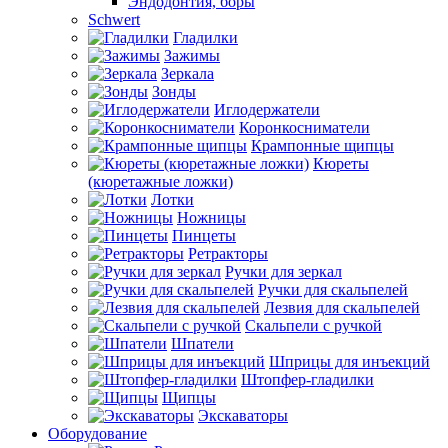
Эндодонтия, боры
Schwert
Гладилки
Зажимы
Зеркала
Зонды
Иглодержатели
Коронкосниматели
Крампонные щипцы
Кюреты
(кюретажные ложки)
Лотки
Ножницы
Пинцеты
Ретракторы
Ручки для зеркал
Ручки для скальпелей
Лезвия для скальпелей
Скальпели с ручкой
Шпатели
Шприцы для инъекций
Штопфер-гладилки
Щипцы
Экскаваторы
Оборудование