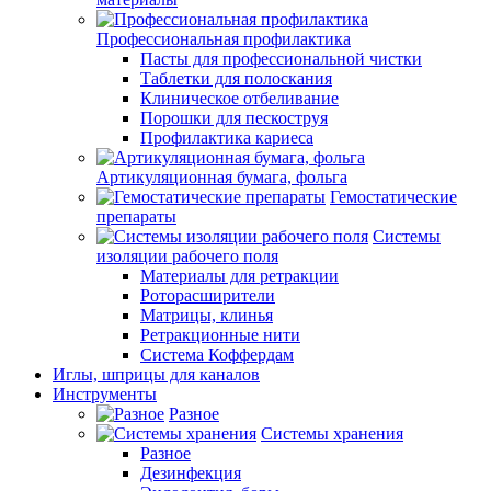
Профессиональная профилактика
Пасты для профессиональной чистки
Таблетки для полоскания
Клиническое отбеливание
Порошки для пескоструя
Профилактика кариеса
Артикуляционная бумага, фольга
Гемостатические
препараты
Системы
изоляции рабочего поля
Материалы для ретракции
Роторасширители
Матрицы, клинья
Ретракционные нити
Система Коффердам
Иглы, шприцы для каналов
Инструменты
Разное
Системы хранения
Разное
Дезинфекция