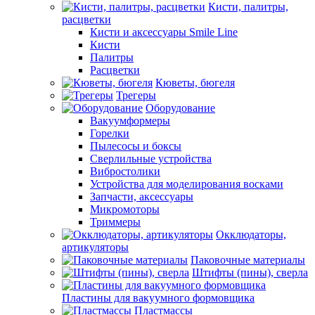
Кисти, палитры,
расцветки
Кисти и аксессуары Smile Line
Кисти
Палитры
Расцветки
Кюветы, бюгеля
Трегеры
Оборудование
Вакуумформеры
Горелки
Пылесосы и боксы
Сверлильные устройства
Вибростолики
Устройства для моделирования восками
Запчасти, аксессуары
Микромоторы
Триммеры
Окклюдаторы,
артикуляторы
Паковочные материалы
Штифты (пины), сверла
Пластины для вакуумного формовщика
Пластмассы