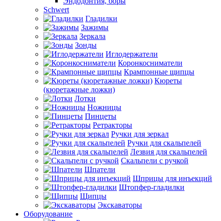
Эндодонтия, боры
Schwert
Гладилки
Зажимы
Зеркала
Зонды
Иглодержатели
Коронкосниматели
Крампонные щипцы
Кюреты
(кюретажные ложки)
Лотки
Ножницы
Пинцеты
Ретракторы
Ручки для зеркал
Ручки для скальпелей
Лезвия для скальпелей
Скальпели с ручкой
Шпатели
Шприцы для инъекций
Штопфер-гладилки
Щипцы
Экскаваторы
Оборудование