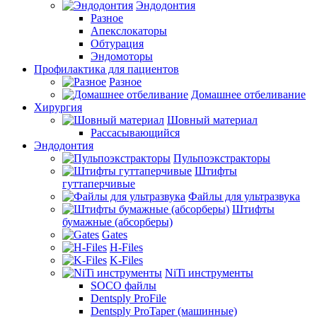
Эндодонтия
Разное
Апекслокаторы
Обтурация
Эндомоторы
Профилактика для пациентов
Разное
Домашнее отбеливание
Хирургия
Шовный материал
Рассасывающийся
Эндодонтия
Пульпоэкстракторы
Штифты
гуттаперчивые
Файлы для ультразвука
Штифты
бумажные (абсорберы)
Gates
H-Files
K-Files
NiTi инструменты
SOCO файлы
Dentsply ProFile
Dentsply ProTaper (машинные)