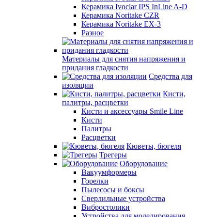
Керамика Ivoclar IPS InLine A-D
Керамика Noritake CZR
Керамика Noritake EX-3
Разное
Материалы для снятия напряжения и
придания гладкости
Средства для
изоляции
Кисти,
палитры, расцветки
Кисти и аксессуары Smile Line
Кисти
Палитры
Расцветки
Кюветы, бюгеля
Трегеры
Оборудование
Вакуумформеры
Горелки
Пылесосы и боксы
Сверлильные устройства
Вибростолики
Устройства для моделирования