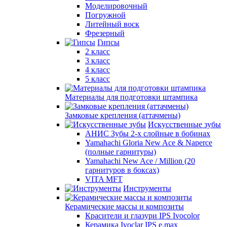
Моделировочный
Погружной
Литейный воск
Фрезерный
Гипсы
2 класс
3 класс
4 класс
5 класс
Материалы для подготовки штампика
Замковые крепления (аттачмены)
Искусственные зубы
АНИС Зубы 2-х слойные в бобинах
Yamahachi Gloria New Ace & Naperce
(полные гарнитуры)
Yamahachi New Ace / Million (20
гарнитуров в боксах)
VITA MFT
Инструменты
Керамические массы и композиты
Красители и глазури IPS Ivocolor
Керамика Ivoclar IPS e.max