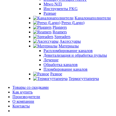
Mtwo NiTi
Инструменты FKG
Разные
Каналонаполнители
Peeso (Largo)
Pluggers
Reamers
Spreaders
Аксессуары
Материалы
Распломбирование каналов
Девитализация и обработка пульпы
Лечение
Обработка каналов
Пломбирование каналов
Разное
Термогуттаперча
Товары со скидками
Как купить
Производители
О компании
Контакты