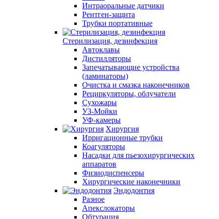
Интраоральные датчики
Рентген-защита
Трубки портативные
Стерилизация, дезинфекция
Автоклавы
Дистилляторы
Запечатывающие устройства
(ламинаторы)
Очистка и смазка наконечников
Рециркуляторы, облучатели
Сухожары
УЗ-Мойки
УФ-камеры
Хирургия
Ирригационные трубки
Коагуляторы
Насадки для пьезохирургических
аппаратов
Физиодиспенсеры
Хирургические наконечники
Эндодонтия
Разное
Апекслокаторы
Обтурация