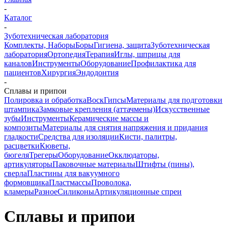
-
Каталог
-
Зуботехническая лаборатория
Комплекты, Наборы
Боры
Гигиена, защита
Зуботехническая
лаборатория
Ортопедия
Терапия
Иглы, шприцы для
каналов
Инструменты
Оборудование
Профилактика для
пациентов
Хирургия
Эндодонтия
-
Сплавы и припои
Полировка и обработка
Воск
Гипсы
Материалы для подготовки
штампика
Замковые крепления (аттачмены)
Искусственные
зубы
Инструменты
Керамические массы и
композиты
Материалы для снятия напряжения и придания
гладкости
Средства для изоляции
Кисти, палитры,
расцветки
Кюветы,
бюгеля
Трегеры
Оборудование
Окклюдаторы,
артикуляторы
Паковочные материалы
Штифты (пины),
сверла
Пластины для вакуумного
формовщика
Пластмассы
Проволока,
кламеры
Разное
Силиконы
Артикуляционные спреи
Сплавы и припои