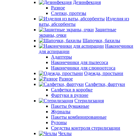
Дезинфекция
Разное
Слепки, протезы
Изделия из
ваты, абсорбенты
Защитные
экраны, очки
Шапочки, бахилы
Наконечники
для аспирации
Адаптеры
Наконечники для пылесоса
Наконечники для слюноотсоса
Одежда, простыни
Разное
Салфетки, фартуки
Салфетки в коробке
Фартуки в рулоне
Стерилизация
Пакеты бумажные
Журналы
Пакеты комбинированные
Рулоны
Средства контроля стерилизации
Чехлы