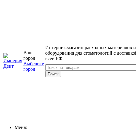
Интернет-магазин расходных материалов и
Ваш
оборудования для стоматологий с доставко
город
всей РФ
Выберите
город
Меню