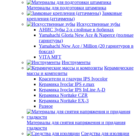
Материалы для подготовки штампика
Замковые
крепления (аттачмены)
Искусственные зубы
АНИС Зубы 2-х слойные в бобинах
Yamahachi Gloria New Ace & Naperce (полные
гарнитуры)
Yamahachi New Ace / Million (20 гарнитуров в
боксах)
VITA MFT
Инструменты
Керамические
массы и композиты
Красители и глазури IPS Ivocolor
Керамика Ivoclar IPS e.max
Керамика Ivoclar IPS InLine A-D
Керамика Noritake CZR
Керамика Noritake EX-3
Разное
Материалы для снятия напряжения и придания
гладкости
Средства для изоляции