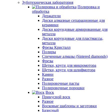
Зуботехническая лаборатория
Полировка и
обработка
Держатели
Диски алмазные сепарационные для
керамики
Диски корундовые армированные для
металла
Диски корундовые для пластмассы,
металла
Фрезы Кристалл
Полиры
Спеченные алмазы (Sintered diamonds)
Фрезы
Щетки, круги для микромотора
Щетки, круги для шлифмотора
Камни
Разное
Полировочные пасты
Полировочные порошки
Воск
Прикусной воск
Разное
Восковые шаблоны и заготовки
Базисный