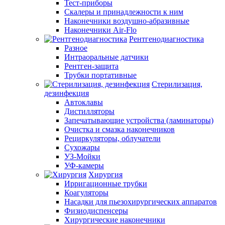
Тест-приборы
Скалеры и принадлежности к ним
Наконечники воздушно-абразивные
Наконечники Air-Flo
Рентгенодиагностика
Разное
Интраоральные датчики
Рентген-защита
Трубки портативные
Стерилизация,
дезинфекция
Автоклавы
Дистилляторы
Запечатывающие устройства (ламинаторы)
Очистка и смазка наконечников
Рециркуляторы, облучатели
Сухожары
УЗ-Мойки
УФ-камеры
Хирургия
Ирригационные трубки
Коагуляторы
Насадки для пьезохирургических аппаратов
Физиодиспенсеры
Хирургические наконечники