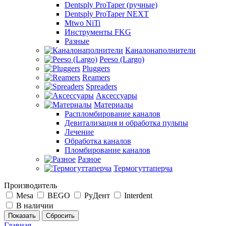
Dentsply ProTaper (ручные)
Dentsply ProTaper NEXT
Mtwo NiTi
Инструменты FKG
Разные
Каналонаполнители
Peeso (Largo)
Pluggers
Reamers
Spreaders
Аксессуары
Материалы
Распломбирование каналов
Девитализация и обработка пульпы
Лечение
Обработка каналов
Пломбирование каналов
Разное
Термогуттаперча
Производитель
Mesa
BEGO
РуДент
Interdent
В наличии
Сбросить
Главная