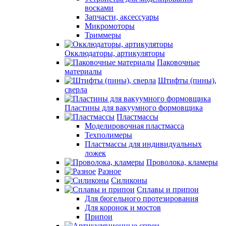
восками
Запчасти, аксессуары
Микромоторы
Триммеры
Окклюдаторы, артикуляторы
Паковочные
материалы
Штифты (пины),
сверла
Пластины для вакуумного формовщика
Пластмассы
Моделировочная пластмасса
Техполимеры
Пластмассы для индивидуальных
ложек
Проволока, кламеры
Разное
Силиконы
Сплавы и припои
Для бюгельного протезирования
Для коронок и мостов
Припои