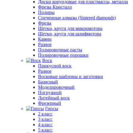
Диски корундовые для пластмассы, металла
Фрезы Кристалл
Полиры
Спеченные алмазы (Sintered diamonds)
Фрезы
Щетки, круги для микромотора
Щетки, круги для шлифмотора
Камни
Разное
Полировочные пасты
Полировочные порошки
Воск
Прикусной воск
Разное
Восковые шаблоны и заготовки
Базисный
Моделировочный
Погружной
Литейный воск
Фрезерный
Гипсы
2 класс
3 класс
4 класс
5 класс