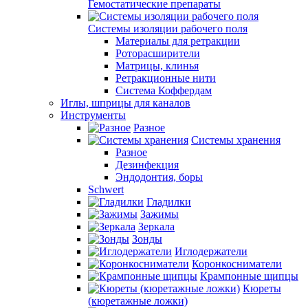
Гемостатические препараты
Системы изоляции рабочего поля
Материалы для ретракции
Роторасширители
Матрицы, клинья
Ретракционные нити
Система Коффердам
Иглы, шприцы для каналов
Инструменты
Разное
Системы хранения
Разное
Дезинфекция
Эндодонтия, боры
Schwert
Гладилки
Зажимы
Зеркала
Зонды
Иглодержатели
Коронкосниматели
Крампонные щипцы
Кюреты
(кюретажные ложки)