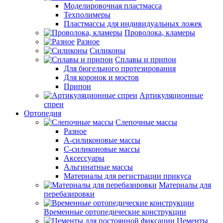
Моделировочная пластмасса
Техполимеры
Пластмассы для индивидуальных ложек
Проволока, кламеры
Разное
Силиконы
Сплавы и припои
Для бюгельного протезирования
Для коронок и мостов
Припои
Артикуляционные
спреи
Ортопедия
Слепочные массы
Разное
А-силиконовые массы
С-силиконовые массы
Аксессуары
Альгинатные массы
Материалы для регистрации прикуса
Материалы для
перебазировки
Временные ортопедические конструкции
Цементы