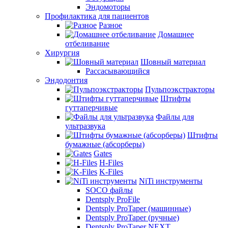
Эндомоторы
Профилактика для пациентов
Разное
Домашнее
отбеливание
Хирургия
Шовный материал
Рассасывающийся
Эндодонтия
Пульпоэкстракторы
Штифты
гуттаперчивые
Файлы для
ультразвука
Штифты
бумажные (абсорберы)
Gates
H-Files
K-Files
NiTi инструменты
SOCO файлы
Dentsply ProFile
Dentsply ProTaper (машинные)
Dentsply ProTaper (ручные)
Dentsply ProTaper NEXT