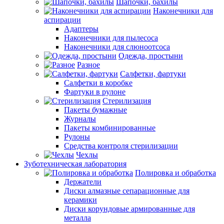
Шапочки, бахилы
Наконечники для
аспирации
Адаптеры
Наконечники для пылесоса
Наконечники для слюноотсоса
Одежда, простыни
Разное
Салфетки, фартуки
Салфетки в коробке
Фартуки в рулоне
Стерилизация
Пакеты бумажные
Журналы
Пакеты комбинированные
Рулоны
Средства контроля стерилизации
Чехлы
Зуботехническая лаборатория
Полировка и обработка
Держатели
Диски алмазные сепарационные для
керамики
Диски корундовые армированные для
металла