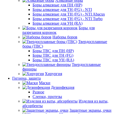
Алмазные боры
Боры алмазные для ПН (HP)
Боры алмазные для ТН (FG) - NTI
Боры алмазные для ТН (FG) - NTI Abacus
Боры алмазные для ТН (FG) - NTI Turbo
Боры алмазные для УН (RA)
Боры для
разрезания коронок
Наборы боров
Твердосплавные
боры (ТВС)
Боры ТВС для ПН (HP)
Боры ТВС для ТН (FG)
Боры ТВС для УН (RA)
Твердосплавные
финиры
Хирургия
Гигиена, защита
Маски
Дезинфекция
Разное
Слепки, протезы
Изделия из ваты,
абсорбенты
Защитные экраны, очки