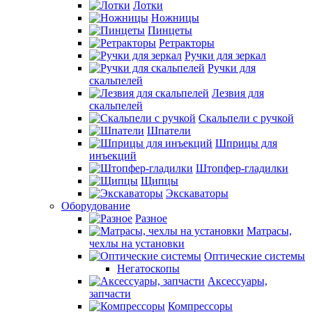
Лотки
Ножницы
Пинцеты
Ретракторы
Ручки для зеркал
Ручки для
скальпелей
Лезвия для
скальпелей
Скальпели с ручкой
Шпатели
Шприцы для
инъекций
Штопфер-гладилки
Щипцы
Экскаваторы
Оборудование
Разное
Матрасы,
чехлы на установки
Оптические системы
Негатоскопы
Аксессуары,
запчасти
Компрессоры