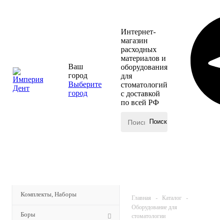
Интернет-
магазин
расходных
материалов и
Ваш
оборудования
город
для
Выберите
стоматологий
город
с доставкой
по всей РФ
КАТАЛОГ
Комплекты, Наборы
Главная
-
Каталог
-
Оборудование для
Боры
стоматологии