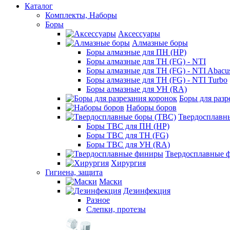
Каталог
Комплекты, Наборы
Боры
Аксессуары
Алмазные боры
Боры алмазные для ПН (HP)
Боры алмазные для ТН (FG) - NTI
Боры алмазные для ТН (FG) - NTI Abacu
Боры алмазные для ТН (FG) - NTI Turbo
Боры алмазные для УН (RA)
Боры для разр
Наборы боров
Твердосплавн
Боры ТВС для ПН (HP)
Боры ТВС для ТН (FG)
Боры ТВС для УН (RA)
Твердосплавные 
Хирургия
Гигиена, защита
Маски
Дезинфекция
Разное
Слепки, протезы