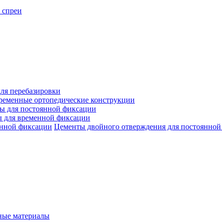
 спреи
ля перебазировки
ременные ортопедические конструкции
ы для постоянной фиксации
 для временной фиксации
Цементы двойного отверждения для постоянной
ые материалы