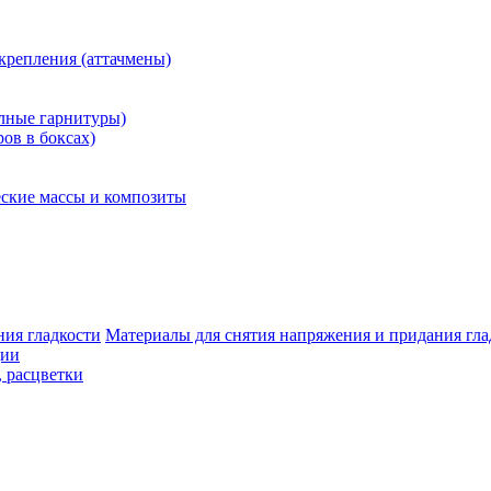
крепления (аттачмены)
олные гарнитуры)
ров в боксах)
ские массы и композиты
Материалы для снятия напряжения и придания гла
ции
, расцветки