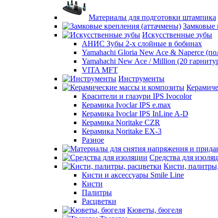
Материалы для подготовки штампика
Замковые 
Искусственные зубы
АНИС Зубы 2-х слойные в бобинах
Yamahachi Gloria New Ace & Naperce (п
Yamahachi New Ace / Million (20 гарниту
VITA MFT
Инструменты
Керамиче
Красители и глазури IPS Ivocolor
Керамика Ivoclar IPS e.max
Керамика Ivoclar IPS InLine A-D
Керамика Noritake CZR
Керамика Noritake EX-3
Разное
Средства для изоля
Кисти, палитры
Кисти и аксессуары Smile Line
Кисти
Палитры
Расцветки
Кюветы, бюгеля