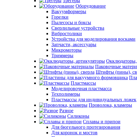
Трегеры
Оборудование
Вакуумформеры
Горелки
Пылесосы и боксы
Сверлильные устройства
Вибростолики
Устройства для моделирования восками
Запчасти, аксессуары
Микромоторы
Триммеры
Окклюдаторы,
Паковочные матер
Штифты (пины), св
Пла
Пластмассы
Моделировочная пластмасса
Техполимеры
Пластмассы для индивидуальных ложек
Проволока, кламеры
Разное
Силиконы
Сплавы и припои
Для бюгельного протезирования
Для коронок и мостов