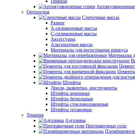
Припои
Артикуляционные
Ортопедия
Слепочные массы
Разное
А-силиконовые массы
С-силиконовые массы
Аксессуары
Альгинатные массы
Материалы для регистрации прикуса
Материалы д
В
Цемент
Цементы
Штифты
Дрили, развертки, инструменты
Штифты анкерные
Штифты беззольные
Штифты стекловолоконные
Штифты титановые
Терапия
Адгезивы
Протравочные гели
Пломбировочн