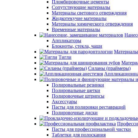
Пломбировочные цементы
Сопутствующие материалы
Материалы светового отверждения
Жидкотекучие материалы
Материалы химического отверждения
Временные материалы
Нанес
Аппликаторы
Блокноты, стекла, чаши
Материалы
Тигли
Матери
Силаны (праймеры)
Аппликационна
Полировальные резинки
Полировальные щетки
Полировочные штрипсы
Аксессуары
Пасты для полировки реставраций
Полировочные диски
Професси
Пасты для профессиональной чистки
Таблетки для полоскания