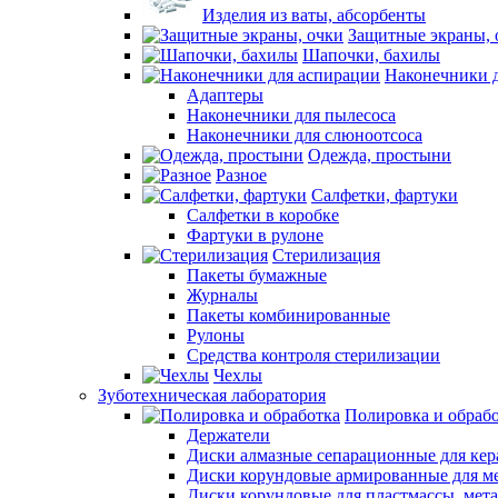
Изделия из ваты, абсорбенты
Защитные экраны, 
Шапочки, бахилы
Наконечники 
Адаптеры
Наконечники для пылесоса
Наконечники для слюноотсоса
Одежда, простыни
Разное
Салфетки, фартуки
Салфетки в коробке
Фартуки в рулоне
Стерилизация
Пакеты бумажные
Журналы
Пакеты комбинированные
Рулоны
Средства контроля стерилизации
Чехлы
Зуботехническая лаборатория
Полировка и обраб
Держатели
Диски алмазные сепарационные для ке
Диски корундовые армированные для м
Диски корундовые для пластмассы, мет