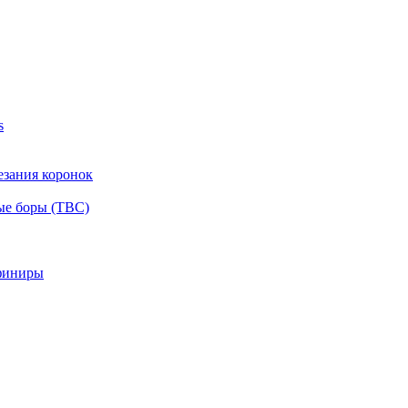
s
езания коронок
ые боры (ТВС)
финиры