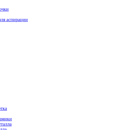
очки
для аспирации
отка
рамики
еталла
алла