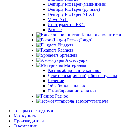
Dentsply ProTaper (машинные)
Dentsply ProTaper (ручные)
Dentsply ProTaper NEXT
Mtwo NiTi
Инструменты FKG
Разные
Каналонаполнители
Peeso (Largo)
Pluggers
Reamers
Spreaders
Аксессуары
Материалы
Распломбирование каналов
Девитализация и обработка пульпы
Лечение
Обработка каналов
Пломбирование каналов
Разное
Термогуттаперча
Товары со скидками
Как купить
Производители
О компании