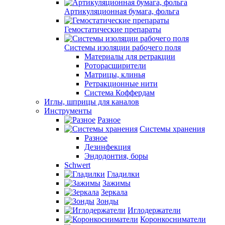
Артикуляционная бумага, фольга
Гемостатические препараты
Системы изоляции рабочего поля
Материалы для ретракции
Роторасширители
Матрицы, клинья
Ретракционные нити
Система Коффердам
Иглы, шприцы для каналов
Инструменты
Разное
Системы хранения
Разное
Дезинфекция
Эндодонтия, боры
Schwert
Гладилки
Зажимы
Зеркала
Зонды
Иглодержатели
Коронкосниматели