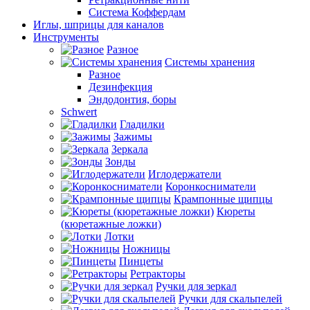
Система Коффердам
Иглы, шприцы для каналов
Инструменты
Разное
Системы хранения
Разное
Дезинфекция
Эндодонтия, боры
Schwert
Гладилки
Зажимы
Зеркала
Зонды
Иглодержатели
Коронкосниматели
Крампонные щипцы
Кюреты
(кюретажные ложки)
Лотки
Ножницы
Пинцеты
Ретракторы
Ручки для зеркал
Ручки для скальпелей