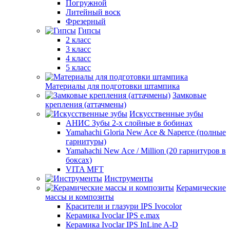
Погружной
Литейный воск
Фрезерный
Гипсы
2 класс
3 класс
4 класс
5 класс
Материалы для подготовки штампика
Замковые
крепления (аттачмены)
Искусственные зубы
АНИС Зубы 2-х слойные в бобинах
Yamahachi Gloria New Ace & Naperce (полные
гарнитуры)
Yamahachi New Ace / Million (20 гарнитуров в
боксах)
VITA MFT
Инструменты
Керамические
массы и композиты
Красители и глазури IPS Ivocolor
Керамика Ivoclar IPS e.max
Керамика Ivoclar IPS InLine A-D