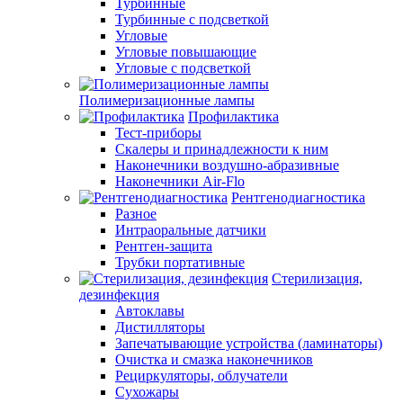
Турбинные
Турбинные с подсветкой
Угловые
Угловые повышающие
Угловые с подсветкой
Полимеризационные лампы
Профилактика
Тест-приборы
Скалеры и принадлежности к ним
Наконечники воздушно-абразивные
Наконечники Air-Flo
Рентгенодиагностика
Разное
Интраоральные датчики
Рентген-защита
Трубки портативные
Стерилизация,
дезинфекция
Автоклавы
Дистилляторы
Запечатывающие устройства (ламинаторы)
Очистка и смазка наконечников
Рециркуляторы, облучатели
Сухожары