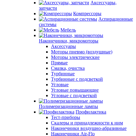
Аксессуары,
запчасти
Компрессоры
Аспирационные
системы
Мебель
Наконечники, микромоторы
Аксессуары
Моторы пневмо (воздушные)
Моторы электрические
Прямые
Смазка, очистка
Турбинные
Турбинные с подсветкой
Угловые
Угловые повышающие
Угловые с подсветкой
Полимеризационные лампы
Профилактика
Тест-приборы
Скалеры и принадлежности к ним
Наконечники воздушно-абразивные
Наконечники Air-Flo