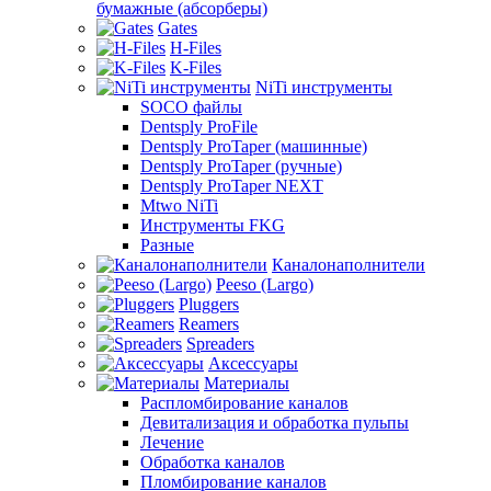
бумажные (абсорберы)
Gates
H-Files
K-Files
NiTi инструменты
SOCO файлы
Dentsply ProFile
Dentsply ProTaper (машинные)
Dentsply ProTaper (ручные)
Dentsply ProTaper NEXT
Mtwo NiTi
Инструменты FKG
Разные
Каналонаполнители
Peeso (Largo)
Pluggers
Reamers
Spreaders
Аксессуары
Материалы
Распломбирование каналов
Девитализация и обработка пульпы
Лечение
Обработка каналов
Пломбирование каналов