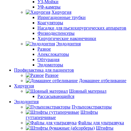
УЗ-Мойки
УФ-камеры
Хирургия
Ирригационные трубки
Коагуляторы
Насадки для пьезохирургических аппаратов
Физиодиспенсеры
Хирургические наконечники
Эндодонтия
Разное
Апекслокаторы
Обтурация
Эндомоторы
Профилактика для пациентов
Разное
Домашнее отбеливание
Хирургия
Шовный материал
Рассасывающийся
Эндодонтия
Пульпоэкстракторы
Штифты
гуттаперчивые
Файлы для ультразвука
Штифты