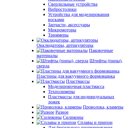
Сверлильные устройства
Вибростолики
Устройства для моделирования
восками
Запчасти, аксессуары
Микромоторы
Триммеры
Окклюдаторы, артикуляторы
Паковочные
материалы
Штифты (пины),
сверла
Пластины для вакуумного формовщика
Пластмассы
Моделировочная пластмасса
Техполимеры
Пластмассы для индивидуальных
ложек
Проволока, кламеры
Разное
Силиконы
Сплавы и припои
Для бюгельного протезирования