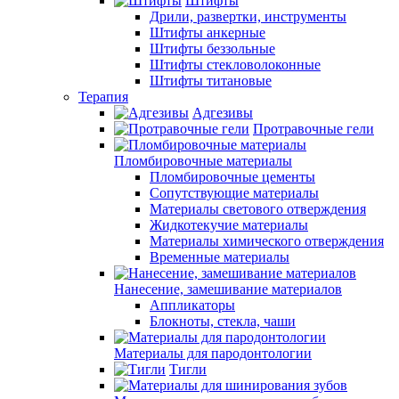
Штифты
Дрили, развертки, инструменты
Штифты анкерные
Штифты беззольные
Штифты стекловолоконные
Штифты титановые
Терапия
Адгезивы
Протравочные гели
Пломбировочные материалы
Пломбировочные цементы
Сопутствующие материалы
Материалы светового отверждения
Жидкотекучие материалы
Материалы химического отверждения
Временные материалы
Нанесение, замешивание материалов
Аппликаторы
Блокноты, стекла, чаши
Материалы для пародонтологии
Тигли