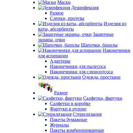
Маски
Дезинфекция
Разное
Слепки, протезы
Изделия из
ваты, абсорбенты
Защитные
экраны, очки
Шапочки, бахилы
Наконечники
для аспирации
Адаптеры
Наконечники для пылесоса
Наконечники для слюноотсоса
Одежда, простыни
Разное
Салфетки, фартуки
Салфетки в коробке
Фартуки в рулоне
Стерилизация
Пакеты бумажные
Журналы
Пакеты комбинированные