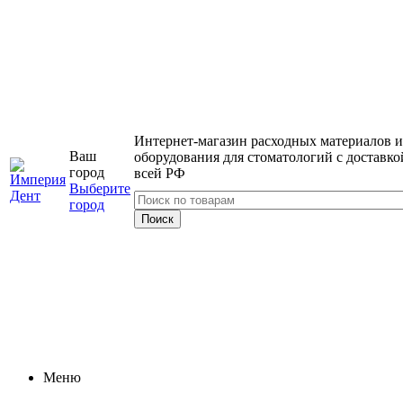
Интернет-магазин расходных материалов и
Ваш
оборудования для стоматологий с доставко
город
всей РФ
Выберите
город
Меню