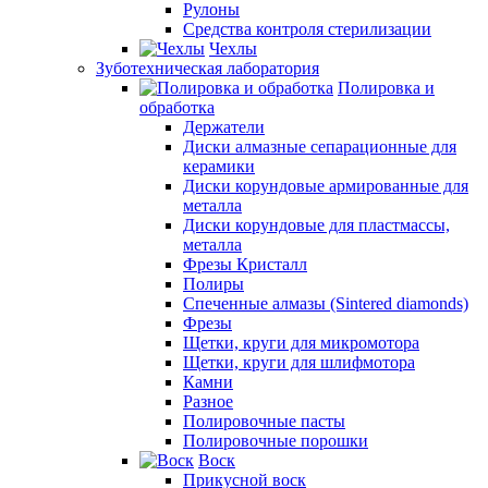
Рулоны
Средства контроля стерилизации
Чехлы
Зуботехническая лаборатория
Полировка и
обработка
Держатели
Диски алмазные сепарационные для
керамики
Диски корундовые армированные для
металла
Диски корундовые для пластмассы,
металла
Фрезы Кристалл
Полиры
Спеченные алмазы (Sintered diamonds)
Фрезы
Щетки, круги для микромотора
Щетки, круги для шлифмотора
Камни
Разное
Полировочные пасты
Полировочные порошки
Воск
Прикусной воск