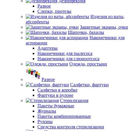
Дезинфекция
Разное
Слепки, протезы
Изделия из ваты,
абсорбенты
Защитные экраны, очки
Шапочки, бахилы
Наконечники для
аспирации
Адаптеры
Наконечники для пылесоса
Наконечники для слюноотсоса
Одежда, простыни
Разное
Салфетки, фартуки
Салфетки в коробке
Фартуки в рулоне
Стерилизация
Пакеты бумажные
Журналы
Пакеты комбинированные
Рулоны
Средства контроля стерилизации