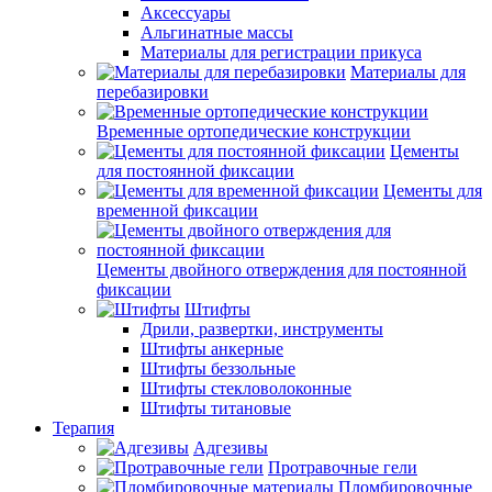
Аксессуары
Альгинатные массы
Материалы для регистрации прикуса
Материалы для
перебазировки
Временные ортопедические конструкции
Цементы
для постоянной фиксации
Цементы для
временной фиксации
Цементы двойного отверждения для постоянной
фиксации
Штифты
Дрили, развертки, инструменты
Штифты анкерные
Штифты беззольные
Штифты стекловолоконные
Штифты титановые
Терапия
Адгезивы
Протравочные гели
Пломбировочные