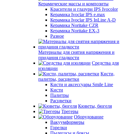
Керамические массы и композиты
Красители и глазури IPS Ivocolor
Керамика Ivoclar IPS e.max
Керамика Ivoclar IPS InLine A-D
Керамика Noritake CZR
Керамика Noritake EX-3
Разное
Материалы для снятия напряжения и
придания гладкости
Средства для
изоляции
Кисти,
палитры, расцветки
Кисти и аксессуары Smile Line
Кисти
Палитры
Расцветки
Кюветы, бюгеля
Трегеры
Оборудование
Вакуумформеры
Горелки
Пылесосы и боксы