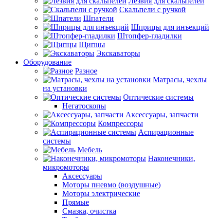
Лезвия для скальпелей
Скальпели с ручкой
Шпатели
Шприцы для инъекций
Штопфер-гладилки
Щипцы
Экскаваторы
Оборудование
Разное
Матрасы, чехлы
на установки
Оптические системы
Негатоскопы
Аксессуары, запчасти
Компрессоры
Аспирационные
системы
Мебель
Наконечники,
микромоторы
Аксессуары
Моторы пневмо (воздушные)
Моторы электрические
Прямые
Смазка, очистка