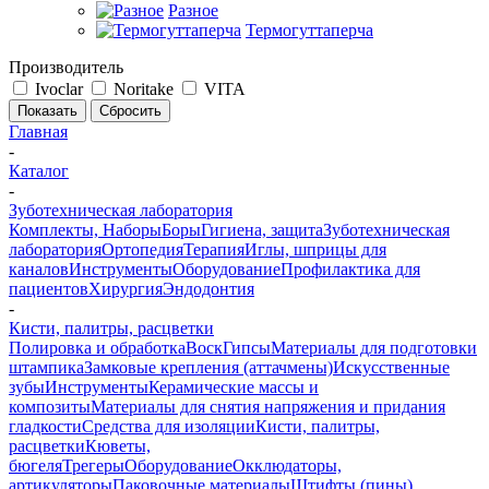
Разное
Термогуттаперча
Производитель
Ivoclar
Noritake
VITA
Сбросить
Главная
-
Каталог
-
Зуботехническая лаборатория
Комплекты, Наборы
Боры
Гигиена, защита
Зуботехническая
лаборатория
Ортопедия
Терапия
Иглы, шприцы для
каналов
Инструменты
Оборудование
Профилактика для
пациентов
Хирургия
Эндодонтия
-
Кисти, палитры, расцветки
Полировка и обработка
Воск
Гипсы
Материалы для подготовки
штампика
Замковые крепления (аттачмены)
Искусственные
зубы
Инструменты
Керамические массы и
композиты
Материалы для снятия напряжения и придания
гладкости
Средства для изоляции
Кисти, палитры,
расцветки
Кюветы,
бюгеля
Трегеры
Оборудование
Окклюдаторы,
артикуляторы
Паковочные материалы
Штифты (пины),