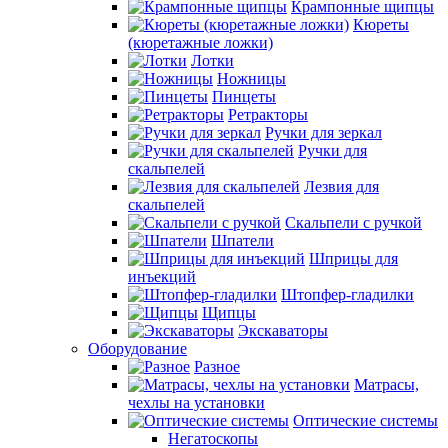
Крампонные щипцы
Кюреты
(кюретажные ложки)
Лотки
Ножницы
Пинцеты
Ретракторы
Ручки для зеркал
Ручки для
скальпелей
Лезвия для
скальпелей
Скальпели с ручкой
Шпатели
Шприцы для
инъекций
Штопфер-гладилки
Щипцы
Экскаваторы
Оборудование
Разное
Матрасы,
чехлы на установки
Оптические системы
Негатоскопы