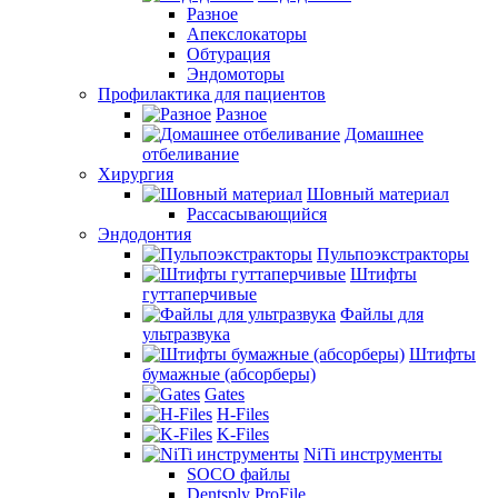
Разное
Апекслокаторы
Обтурация
Эндомоторы
Профилактика для пациентов
Разное
Домашнее
отбеливание
Хирургия
Шовный материал
Рассасывающийся
Эндодонтия
Пульпоэкстракторы
Штифты
гуттаперчивые
Файлы для
ультразвука
Штифты
бумажные (абсорберы)
Gates
H-Files
K-Files
NiTi инструменты
SOCO файлы
Dentsply ProFile