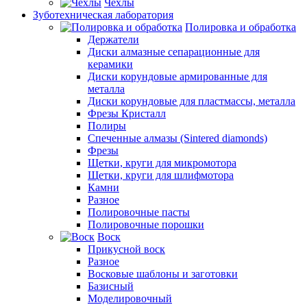
Чехлы
Зуботехническая лаборатория
Полировка и обработка
Держатели
Диски алмазные сепарационные для
керамики
Диски корундовые армированные для
металла
Диски корундовые для пластмассы, металла
Фрезы Кристалл
Полиры
Спеченные алмазы (Sintered diamonds)
Фрезы
Щетки, круги для микромотора
Щетки, круги для шлифмотора
Камни
Разное
Полировочные пасты
Полировочные порошки
Воск
Прикусной воск
Разное
Восковые шаблоны и заготовки
Базисный
Моделировочный