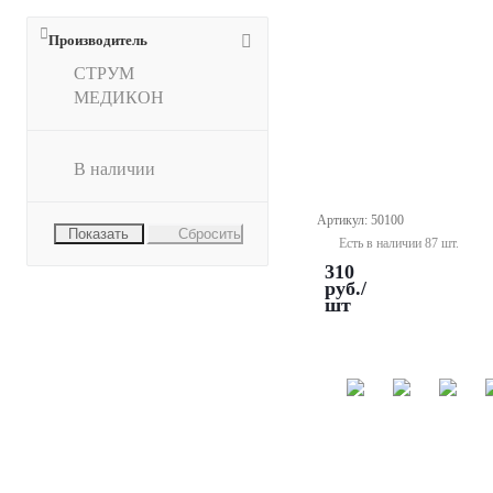
Производитель
СТРУМ
МЕДИКОН
МЕДИКОН
Лоток
на
8
В наличии
инструментов
195х90х25
Артикул: 50100
Сбросить
Есть в наличии 87 шт.
310
руб.
/
шт