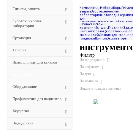
-
Комплекты, Наборы
Боры
Гигиен
Гигиена, защита
Лотки для стоматологических
защита
Зуботехническая
инструментов
лаборатория
Ортопедия
Терапия
для
Зуботехническая
Лотки для
каналов
Инструменты
Оборудова
Разное
Системы
лаборатория
для пациентов
Хирургия
Эндодон
хранения
Schwert
Гладилки
Зажи
щипцы
Кюреты (кюретажные ло
стоматолог
скальпелей
Лезвия для скальпе
Ортопедия
гладилки
Щипцы
Экскаваторы
инструмент
Терапия
Фильтр
По популярности
Иглы, шприцы для каналов
По алфавиту
По цене
Инструменты
По наличию
Оборудование
Показать товары в наличии
Профилактика для пациентов
Хирургия
Эндодонтия