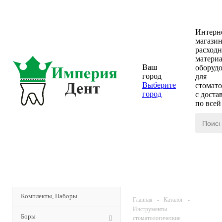
Интерн
магази
расход
материа
Ваш
оборуд
город
для
Выберите
стомат
город
с доста
по все
КАТАЛОГ
Комплекты, Наборы
Главная
-
Каталог
-
Инструменты
Боры
стоматологические