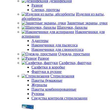
Дезинфекция
Разное
Слепки, протезы
Изделия из ваты,
абсорбенты
Защитные экраны, очки
Шапочки, бахилы
Наконечники для
аспирации
Адаптеры
Наконечники для пылесоса
Наконечники для слюноотсоса
Одежда, простыни
Разное
Салфетки, фартуки
Салфетки в коробке
Фартуки в рулоне
Стерилизация
Пакеты бумажные
Журналы
Пакеты комбинированные
Рулоны
Средства контроля стерилизации