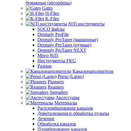
бумажные (абсорберы)
Gates
H-Files
K-Files
NiTi инструменты
SOCO файлы
Dentsply ProFile
Dentsply ProTaper (машинные)
Dentsply ProTaper (ручные)
Dentsply ProTaper NEXT
Mtwo NiTi
Инструменты FKG
Разные
Каналонаполнители
Peeso (Largo)
Pluggers
Reamers
Spreaders
Аксессуары
Материалы
Распломбирование каналов
Девитализация и обработка пульпы
Лечение
Обработка каналов
Пломбирование каналов