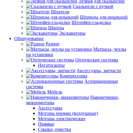
Лезвия для скальпелей
Скальпели с ручкой
Шпатели
Шприцы для инъекций
Штопфер-гладилки
Щипцы
Экскаваторы
Оборудование
Разное
Матрасы, чехлы
на установки
Оптические системы
Негатоскопы
Аксессуары, запчасти
Компрессоры
Аспирационные
системы
Мебель
Наконечники,
микромоторы
Аксессуары
Моторы пневмо (воздушные)
Моторы электрические
Прямые
Смазка, очистка