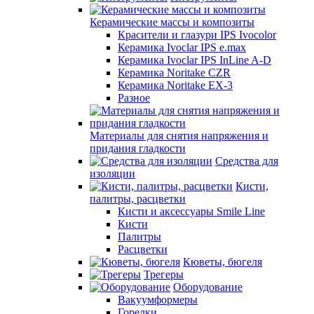
Керамические массы и композиты
Красители и глазури IPS Ivocolor
Керамика Ivoclar IPS e.max
Керамика Ivoclar IPS InLine A-D
Керамика Noritake CZR
Керамика Noritake EX-3
Разное
Материалы для снятия напряжения и
придания гладкости
Средства для
изоляции
Кисти,
палитры, расцветки
Кисти и аксессуары Smile Line
Кисти
Палитры
Расцветки
Кюветы, бюгеля
Трегеры
Оборудование
Вакуумформеры
Горелки