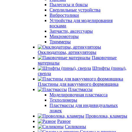
Пылесосы и боксы
Сверлильные устройства
Вибростолики
Устройства для моделирования
восками
Запчасти, аксессуары
Микромоторы
Триммеры
Окклюдаторы, артикуляторы
Паковочные
материалы
Штифты (пины),
сверла
Пластины для вакуумного формовщика
Пластмассы
Моделировочная пластмасса
Техполимеры
Пластмассы для индивидуальных
ложек
Проволока, кламеры
Разное
Силиконы
Сплавы и припои