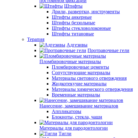
постоянной фиксации
Штифты
Дрили, развертки, инструменты
Штифты анкерные
Штифты беззольные
Штифты стекловолоконные
Штифты титановые
Терапия
Адгезивы
Протравочные гели
Пломбировочные материалы
Пломбировочные цементы
Сопутствующие материалы
Материалы светового отверждения
Жидкотекучие материалы
Материалы химического отверждения
Временные материалы
Нанесение, замешивание материалов
Аппликаторы
Блокноты, стекла, чаши
Материалы для пародонтологии
Тигли