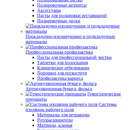
Полировочные штрипсы
Аксессуары
Пасты для полировки реставраций
Полировочные диски
Прокладочно-изолирующие и подкладочные
материалы
Профессиональная профилактика
Пасты для профессиональной чистки
Таблетки для полоскания
Клиническое отбеливание
Порошки для пескоструя
Профилактика кариеса
Артикуляционная бумага, фольга
Гемостатические
препараты
Системы
изоляции рабочего поля
Материалы для ретракции
Роторасширители
Матрицы, клинья