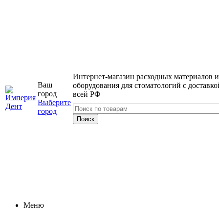
Интернет-магазин расходных материалов и
Ваш
оборудования для стоматологий с доставко
город
всей РФ
Выберите
город
Меню