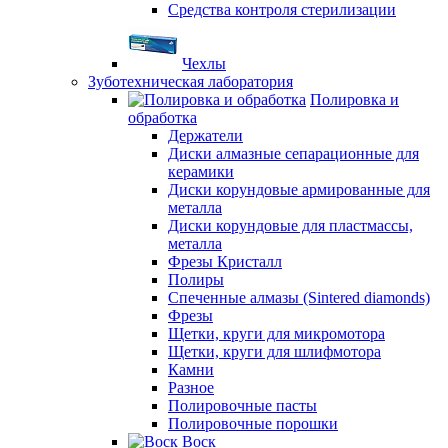
Средства контроля стерилизации
Чехлы
Зуботехническая лаборатория
Полировка и
обработка
Держатели
Диски алмазные сепарационные для
керамики
Диски корундовые армированные для
металла
Диски корундовые для пластмассы,
металла
Фрезы Кристалл
Полиры
Спеченные алмазы (Sintered diamonds)
Фрезы
Щетки, круги для микромотора
Щетки, круги для шлифмотора
Камни
Разное
Полировочные пасты
Полировочные порошки
Воск