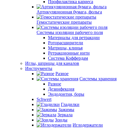
Профилактика кариеса
Артикуляционная бумага, фольга
Гемостатические препараты
Системы изоляции рабочего поля
Материалы для ретракции
Роторасширители
Матрицы, клинья
Ретракционные нити
Система Коффердам
Иглы, шприцы для каналов
Инструменты
Разное
Системы хранения
Разное
Дезинфекция
Эндодонтия, боры
Schwert
Гладилки
Зажимы
Зеркала
Зонды
Иглодержатели