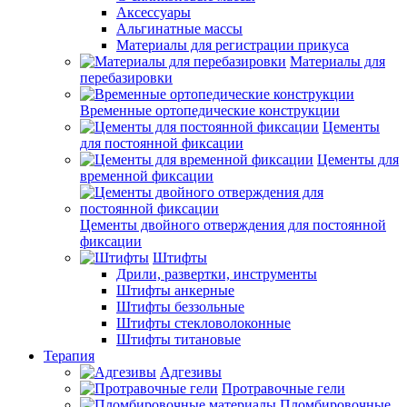
Аксессуары
Альгинатные массы
Материалы для регистрации прикуса
Материалы для
перебазировки
Временные ортопедические конструкции
Цементы
для постоянной фиксации
Цементы для
временной фиксации
Цементы двойного отверждения для постоянной
фиксации
Штифты
Дрили, развертки, инструменты
Штифты анкерные
Штифты беззольные
Штифты стекловолоконные
Штифты титановые
Терапия
Адгезивы
Протравочные гели
Пломбировочные