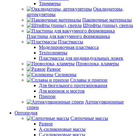
Триммеры
Окклюдаторы,
артикуляторы
Паковочные материалы
Штифты (пины), сверла
Пластины для вакуумного формовщика
Пластмассы
Моделировочная пластмасса
Техполимеры
Пластмассы для индивидуальных ложек
Проволока, кламеры
Разное
Силиконы
Сплавы и припои
Для бюгельного протезирования
Для коронок и мостов
Припои
Артикуляционные
спреи
Ортопедия
Слепочные массы
Разное
А-силиконовые массы
С-силиконовые массы