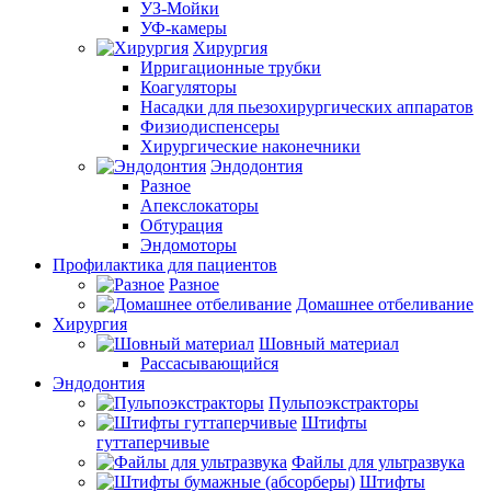
УЗ-Мойки
УФ-камеры
Хирургия
Ирригационные трубки
Коагуляторы
Насадки для пьезохирургических аппаратов
Физиодиспенсеры
Хирургические наконечники
Эндодонтия
Разное
Апекслокаторы
Обтурация
Эндомоторы
Профилактика для пациентов
Разное
Домашнее отбеливание
Хирургия
Шовный материал
Рассасывающийся
Эндодонтия
Пульпоэкстракторы
Штифты
гуттаперчивые
Файлы для ультразвука
Штифты