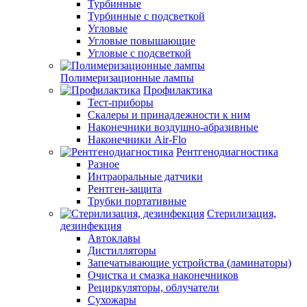
Турбинные
Турбинные с подсветкой
Угловые
Угловые повышающие
Угловые с подсветкой
Полимеризационные лампы
Профилактика
Тест-приборы
Скалеры и принадлежности к ним
Наконечники воздушно-абразивные
Наконечники Air-Flo
Рентгенодиагностика
Разное
Интраоральные датчики
Рентген-защита
Трубки портативные
Стерилизация,
дезинфекция
Автоклавы
Дистилляторы
Запечатывающие устройства (ламинаторы)
Очистка и смазка наконечников
Рециркуляторы, облучатели
Сухожары