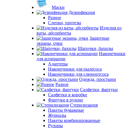
Маски
Дезинфекция
Разное
Слепки, протезы
Изделия из
ваты, абсорбенты
Защитные
экраны, очки
Шапочки, бахилы
Наконечники
для аспирации
Адаптеры
Наконечники для пылесоса
Наконечники для слюноотсоса
Одежда, простыни
Разное
Салфетки, фартуки
Салфетки в коробке
Фартуки в рулоне
Стерилизация
Пакеты бумажные
Журналы
Пакеты комбинированные
Рулоны