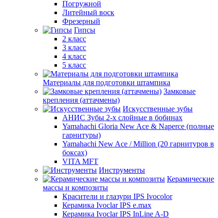
Погружной
Литейный воск
Фрезерный
Гипсы
2 класс
3 класс
4 класс
5 класс
Материалы для подготовки штампика
Замковые
крепления (аттачмены)
Искусственные зубы
АНИС Зубы 2-х слойные в бобинах
Yamahachi Gloria New Ace & Naperce (полные
гарнитуры)
Yamahachi New Ace / Million (20 гарнитуров в
боксах)
VITA MFT
Инструменты
Керамические
массы и композиты
Красители и глазури IPS Ivocolor
Керамика Ivoclar IPS e.max
Керамика Ivoclar IPS InLine A-D