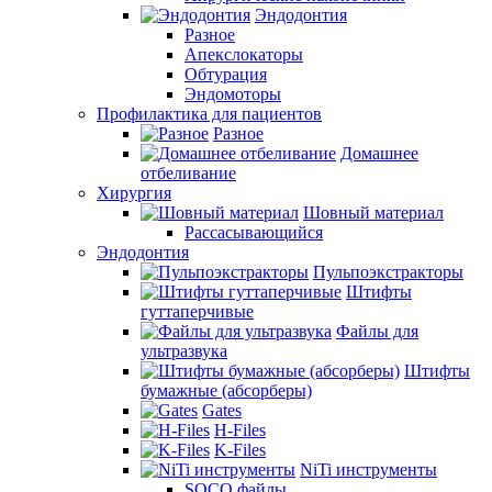
Эндодонтия
Разное
Апекслокаторы
Обтурация
Эндомоторы
Профилактика для пациентов
Разное
Домашнее
отбеливание
Хирургия
Шовный материал
Рассасывающийся
Эндодонтия
Пульпоэкстракторы
Штифты
гуттаперчивые
Файлы для
ультразвука
Штифты
бумажные (абсорберы)
Gates
H-Files
K-Files
NiTi инструменты
SOCO файлы