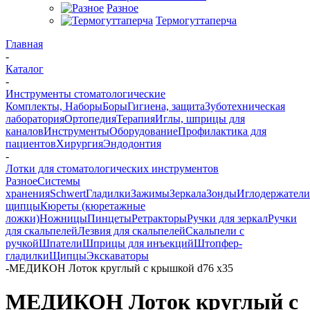
Разное
Термогуттаперча
Главная
-
Каталог
-
Инструменты стоматологические
Комплекты, Наборы
Боры
Гигиена, защита
Зуботехническая
лаборатория
Ортопедия
Терапия
Иглы, шприцы для
каналов
Инструменты
Оборудование
Профилактика для
пациентов
Хирургия
Эндодонтия
-
Лотки для стоматологических инструментов
Разное
Системы
хранения
Schwert
Гладилки
Зажимы
Зеркала
Зонды
Иглодержатели
щипцы
Кюреты (кюретажные
ложки)
Ножницы
Пинцеты
Ретракторы
Ручки для зеркал
Ручки
для скальпелей
Лезвия для скальпелей
Скальпели с
ручкой
Шпатели
Шприцы для инъекций
Штопфер-
гладилки
Щипцы
Экскаваторы
-
МЕДИКОН Лоток круглый с крышкой d76 х35
МЕДИКОН Лоток круглый с