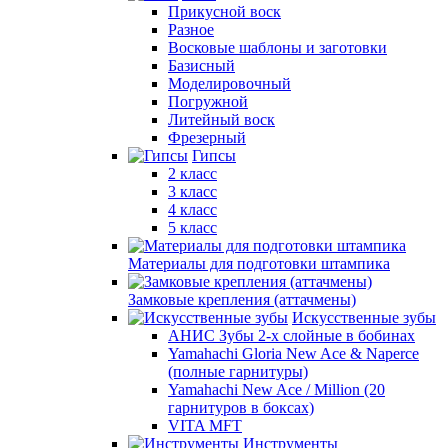
Прикусной воск
Разное
Восковые шаблоны и заготовки
Базисный
Моделировочный
Погружной
Литейный воск
Фрезерный
Гипсы
2 класс
3 класс
4 класс
5 класс
Материалы для подготовки штампика
Замковые крепления (аттачмены)
Искусственные зубы
АНИС Зубы 2-х слойные в бобинах
Yamahachi Gloria New Ace & Naperce
(полные гарнитуры)
Yamahachi New Ace / Million (20
гарнитуров в боксах)
VITA MFT
Инструменты