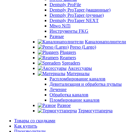
Dentsply ProFile
Dentsply ProTaper (машинные)
Dentsply ProTaper (ручные)
Dentsply ProTaper NEXT
Mtwo NiTi
Инструменты FKG
Разные
Каналонаполнители
Peeso (Largo)
Pluggers
Reamers
Spreaders
Аксессуары
Материалы
Распломбирование каналов
Девитализация и обработка пульпы
Лечение
Обработка каналов
Пломбирование каналов
Разное
Термогуттаперча
Товары со скидками
Как купить
Производители