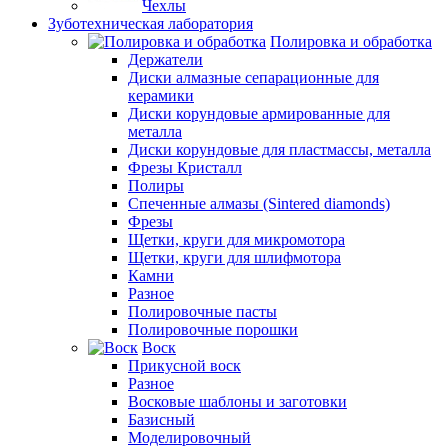
Чехлы
Зуботехническая лаборатория
Полировка и обработка
Держатели
Диски алмазные сепарационные для
керамики
Диски корундовые армированные для
металла
Диски корундовые для пластмассы, металла
Фрезы Кристалл
Полиры
Спеченные алмазы (Sintered diamonds)
Фрезы
Щетки, круги для микромотора
Щетки, круги для шлифмотора
Камни
Разное
Полировочные пасты
Полировочные порошки
Воск
Прикусной воск
Разное
Восковые шаблоны и заготовки
Базисный
Моделировочный