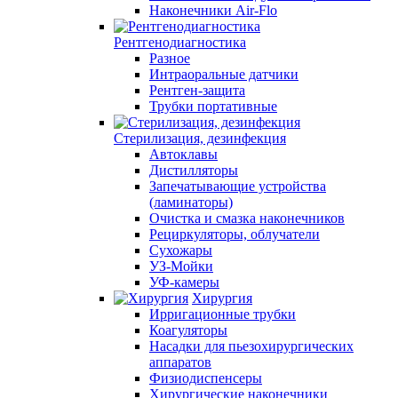
Наконечники Air-Flo
Рентгенодиагностика
Разное
Интраоральные датчики
Рентген-защита
Трубки портативные
Стерилизация, дезинфекция
Автоклавы
Дистилляторы
Запечатывающие устройства
(ламинаторы)
Очистка и смазка наконечников
Рециркуляторы, облучатели
Сухожары
УЗ-Мойки
УФ-камеры
Хирургия
Ирригационные трубки
Коагуляторы
Насадки для пьезохирургических
аппаратов
Физиодиспенсеры
Хирургические наконечники