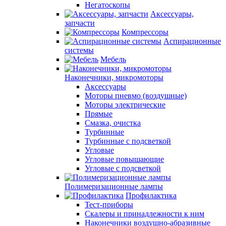
Негатоскопы
Аксессуары,
запчасти
Компрессоры
Аспирационные
системы
Мебель
Наконечники, микромоторы
Аксессуары
Моторы пневмо (воздушные)
Моторы электрические
Прямые
Смазка, очистка
Турбинные
Турбинные с подсветкой
Угловые
Угловые повышающие
Угловые с подсветкой
Полимеризационные лампы
Профилактика
Тест-приборы
Скалеры и принадлежности к ним
Наконечники воздушно-абразивные