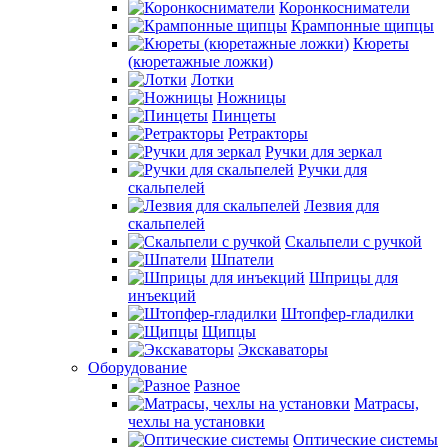
Коронкосниматели
Крампонные щипцы
Кюреты
(кюретажные ложки)
Лотки
Ножницы
Пинцеты
Ретракторы
Ручки для зеркал
Ручки для
скальпелей
Лезвия для
скальпелей
Скальпели с ручкой
Шпатели
Шприцы для
инъекций
Штопфер-гладилки
Щипцы
Экскаваторы
Оборудование
Разное
Матрасы,
чехлы на установки
Оптические системы