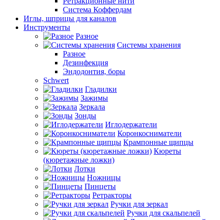
Ретракционные нити
Система Коффердам
Иглы, шприцы для каналов
Инструменты
Разное
Системы хранения
Разное
Дезинфекция
Эндодонтия, боры
Schwert
Гладилки
Зажимы
Зеркала
Зонды
Иглодержатели
Коронкосниматели
Крампонные щипцы
Кюреты
(кюретажные ложки)
Лотки
Ножницы
Пинцеты
Ретракторы
Ручки для зеркал
Ручки для скальпелей