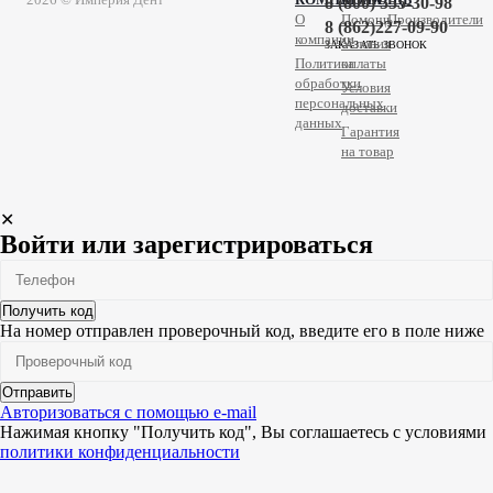
8 (800) 555-30-98
О
Помощь
Производители
8 (862)227-09-90
компании
Условия
ЗАКАЗАТЬ ЗВОНОК
Политика
оплаты
обработки
Условия
персональных
доставки
данных
Гарантия
на товар
✕
Войти или зарегистрироваться
Получить код
На номер
отправлен проверочный код, введите его в поле ниже
Отправить
Авторизоваться с помощью e-mail
Нажимая кнопку "Получить код", Вы соглашаетесь c условиями
политики конфиденциальности