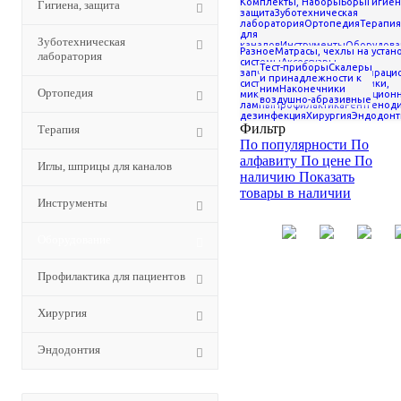
Комплекты, Наборы
Боры
Гигиен
Гигиена, защита
Оборудование для
защита
Зуботехническая
профессиональной гигиены
лаборатория
Ортопедия
Терапия
для
-
Пескоструйные аппараты
Зуботехническая
каналов
Инструменты
Оборудова
Разное
Матрасы, чехлы на устан
лаборатория
для пациентов
Хирургия
Эндодон
Пескоструй
системы
Аксессуары,
Тест-приборы
Скалеры
запчасти
Компрессоры
Аспираци
и принадлежности к
системы
Мебель
Наконечники,
ним
Наконечники
Ортопедия
аппараты
микромоторы
Полимеризацион
воздушно-абразивные
лампы
Профилактика
Рентгеноди
дезинфекция
Хирургия
Эндодонт
Фильтр
Терапия
По популярности
По
алфавиту
По цене
По
Иглы, шприцы для каналов
наличию
Показать
товары в наличии
Инструменты
Оборудование
Профилактика для пациентов
Хирургия
Эндодонтия
NSK
Air-
Woodpecker
Deasi