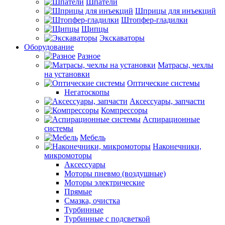
Шпатели
Шприцы для инъекций
Штопфер-гладилки
Щипцы
Экскаваторы
Оборудование
Разное
Матрасы, чехлы
на установки
Оптические системы
Негатоскопы
Аксессуары, запчасти
Компрессоры
Аспирационные
системы
Мебель
Наконечники,
микромоторы
Аксессуары
Моторы пневмо (воздушные)
Моторы электрические
Прямые
Смазка, очистка
Турбинные
Турбинные с подсветкой