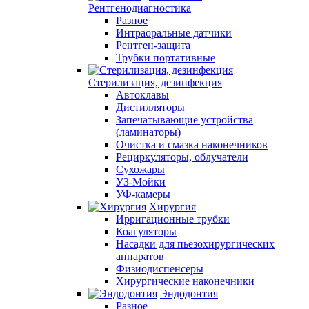
Рентгенодиагностика
Разное
Интраоральные датчики
Рентген-защита
Трубки портативные
Стерилизация, дезинфекция
Автоклавы
Дистилляторы
Запечатывающие устройства
(ламинаторы)
Очистка и смазка наконечников
Рециркуляторы, облучатели
Сухожары
УЗ-Мойки
УФ-камеры
Хирургия
Ирригационные трубки
Коагуляторы
Насадки для пьезохирургических
аппаратов
Физиодиспенсеры
Хирургические наконечники
Эндодонтия
Разное