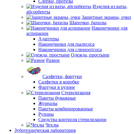
Слепки, протезы
Изделия из ваты,
абсорбенты
Защитные экраны, очки
Шапочки, бахилы
Наконечники для
аспирации
Адаптеры
Наконечники для пылесоса
Наконечники для слюноотсоса
Одежда, простыни
Разное
Салфетки, фартуки
Салфетки в коробке
Фартуки в рулоне
Стерилизация
Пакеты бумажные
Журналы
Пакеты комбинированные
Рулоны
Средства контроля стерилизации
Чехлы
Зуботехническая лаборатория