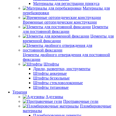
Материалы для регистрации прикуса
Материалы для
перебазировки
Временные ортопедические конструкции
Цементы
для постоянной фиксации
Цементы для
временной фиксации
Цементы двойного отверждения для постоянной
фиксации
Штифты
Дрили, развертки, инструменты
Штифты анкерные
Штифты беззольные
Штифты стекловолоконные
Штифты титановые
Терапия
Адгезивы
Протравочные гели
Пломбировочные
материалы
Пломбировочные цементы