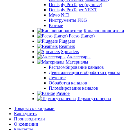
Dentsply ProTaper (ручные)
Dentsply ProTaper NEXT
Mtwo NiTi
Инструменты FKG
Разные
Каналонаполнители
Peeso (Largo)
Pluggers
Reamers
Spreaders
Аксессуары
Материалы
Распломбирование каналов
Девитализация и обработка пульпы
Лечение
Обработка каналов
Пломбирование каналов
Разное
Термогуттаперча
Товары со скидками
Как купить
Производители
О компании
Контакты