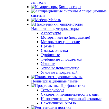
запчасти
Компрессоры
Аспирационные
системы
Мебель
Наконечники, микромоторы
Аксессуары
Моторы пневмо (воздушные)
Моторы электрические
Прямые
Смазка, очистка
Турбинные
Турбинные с подсветкой
Угловые
Угловые повышающие
Угловые с подсветкой
Полимеризационные лампы
Профилактика
Тест-приборы
Скалеры и принадлежности к ним
Наконечники воздушно-абразивные
Наконечники Air-Flo