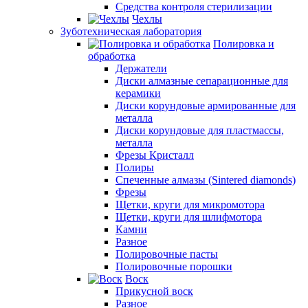
Средства контроля стерилизации
Чехлы
Зуботехническая лаборатория
Полировка и
обработка
Держатели
Диски алмазные сепарационные для
керамики
Диски корундовые армированные для
металла
Диски корундовые для пластмассы,
металла
Фрезы Кристалл
Полиры
Спеченные алмазы (Sintered diamonds)
Фрезы
Щетки, круги для микромотора
Щетки, круги для шлифмотора
Камни
Разное
Полировочные пасты
Полировочные порошки
Воск
Прикусной воск
Разное