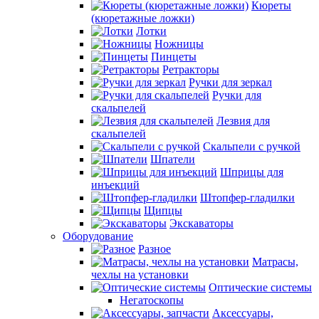
Кюреты
(кюретажные ложки)
Лотки
Ножницы
Пинцеты
Ретракторы
Ручки для зеркал
Ручки для
скальпелей
Лезвия для
скальпелей
Скальпели с ручкой
Шпатели
Шприцы для
инъекций
Штопфер-гладилки
Щипцы
Экскаваторы
Оборудование
Разное
Матрасы,
чехлы на установки
Оптические системы
Негатоскопы
Аксессуары,