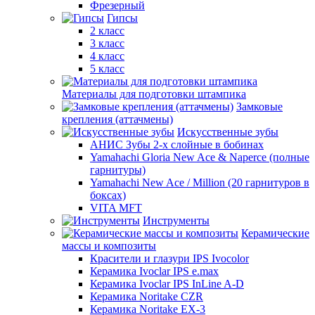
Фрезерный
Гипсы
2 класс
3 класс
4 класс
5 класс
Материалы для подготовки штампика
Замковые
крепления (аттачмены)
Искусственные зубы
АНИС Зубы 2-х слойные в бобинах
Yamahachi Gloria New Ace & Naperce (полные
гарнитуры)
Yamahachi New Ace / Million (20 гарнитуров в
боксах)
VITA MFT
Инструменты
Керамические
массы и композиты
Красители и глазури IPS Ivocolor
Керамика Ivoclar IPS e.max
Керамика Ivoclar IPS InLine A-D
Керамика Noritake CZR
Керамика Noritake EX-3