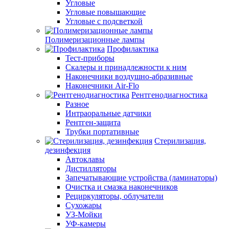
Угловые
Угловые повышающие
Угловые с подсветкой
Полимеризационные лампы
Профилактика
Тест-приборы
Скалеры и принадлежности к ним
Наконечники воздушно-абразивные
Наконечники Air-Flo
Рентгенодиагностика
Разное
Интраоральные датчики
Рентген-защита
Трубки портативные
Стерилизация,
дезинфекция
Автоклавы
Дистилляторы
Запечатывающие устройства (ламинаторы)
Очистка и смазка наконечников
Рециркуляторы, облучатели
Сухожары
УЗ-Мойки
УФ-камеры