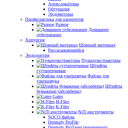
Апекслокаторы
Обтурация
Эндомоторы
Профилактика для пациентов
Разное
Домашнее
отбеливание
Хирургия
Шовный материал
Рассасывающийся
Эндодонтия
Пульпоэкстракторы
Штифты
гуттаперчивые
Файлы для
ультразвука
Штифты
бумажные (абсорберы)
Gates
H-Files
K-Files
NiTi инструменты
SOCO файлы
Dentsply ProFile
Dentsply ProTaper (машинные)