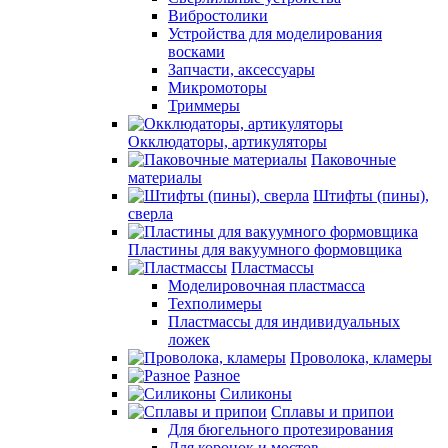
Вибростолики
Устройства для моделирования
восками
Запчасти, аксессуары
Микромоторы
Триммеры
Окклюдаторы, артикуляторы
Паковочные
материалы
Штифты (пины),
сверла
Пластины для вакуумного формовщика
Пластмассы
Моделировочная пластмасса
Техполимеры
Пластмассы для индивидуальных
ложек
Проволока, кламеры
Разное
Силиконы
Сплавы и припои
Для бюгельного протезирования
Для коронок и мостов