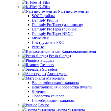
H-Files
K-Files
NiTi инструменты
SOCO файлы
Dentsply ProFile
Dentsply ProTaper (машинные)
Dentsply ProTaper (ручные)
Dentsply ProTaper NEXT
Mtwo NiTi
Инструменты FKG
Разные
Каналонаполнители
Peeso (Largo)
Pluggers
Reamers
Spreaders
Аксессуары
Материалы
Распломбирование каналов
Девитализация и обработка пульпы
Лечение
Обработка каналов
Пломбирование каналов
Разное
Термогуттаперча