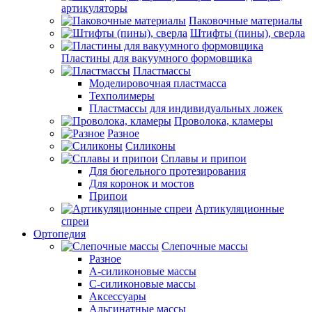
артикуляторы
Паковочные материалы
Штифты (пины), сверла
Пластины для вакуумного формовщика
Пластмассы
Моделировочная пластмасса
Техполимеры
Пластмассы для индивидуальных ложек
Проволока, кламеры
Разное
Силиконы
Сплавы и припои
Для бюгельного протезирования
Для коронок и мостов
Припои
Артикуляционные
спреи
Ортопедия
Слепочные массы
Разное
А-силиконовые массы
С-силиконовые массы
Аксессуары
Альгинатные массы