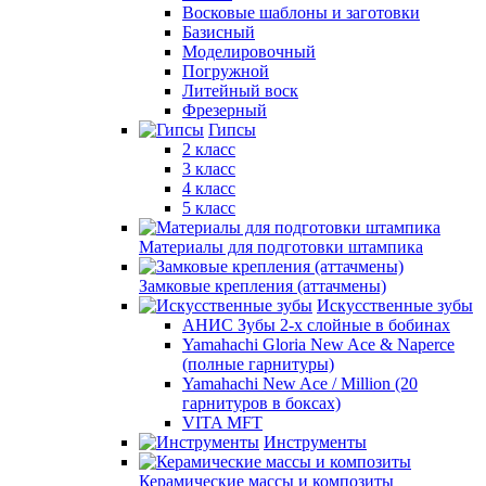
Восковые шаблоны и заготовки
Базисный
Моделировочный
Погружной
Литейный воск
Фрезерный
Гипсы
2 класс
3 класс
4 класс
5 класс
Материалы для подготовки штампика
Замковые крепления (аттачмены)
Искусственные зубы
АНИС Зубы 2-х слойные в бобинах
Yamahachi Gloria New Ace & Naperce
(полные гарнитуры)
Yamahachi New Ace / Million (20
гарнитуров в боксах)
VITA MFT
Инструменты
Керамические массы и композиты