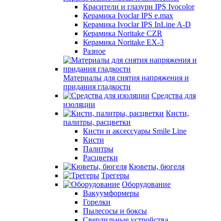
Красители и глазури IPS Ivocolor
Керамика Ivoclar IPS e.max
Керамика Ivoclar IPS InLine A-D
Керамика Noritake CZR
Керамика Noritake EX-3
Разное
Материалы для снятия напряжения и
придания гладкости
Средства для
изоляции
Кисти,
палитры, расцветки
Кисти и аксессуары Smile Line
Кисти
Палитры
Расцветки
Кюветы, бюгеля
Трегеры
Оборудование
Вакуумформеры
Горелки
Пылесосы и боксы
Сверлильные устройства