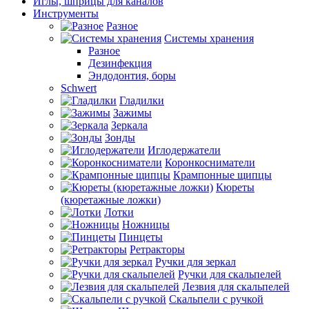
Иглы, шприцы для каналов
Инструменты
Разное
Системы хранения
Разное
Дезинфекция
Эндодонтия, боры
Schwert
Гладилки
Зажимы
Зеркала
Зонды
Иглодержатели
Коронкосниматели
Крампонные щипцы
Кюреты
(кюретажные ложки)
Лотки
Ножницы
Пинцеты
Ретракторы
Ручки для зеркал
Ручки для скальпелей
Лезвия для скальпелей
Скальпели с ручкой