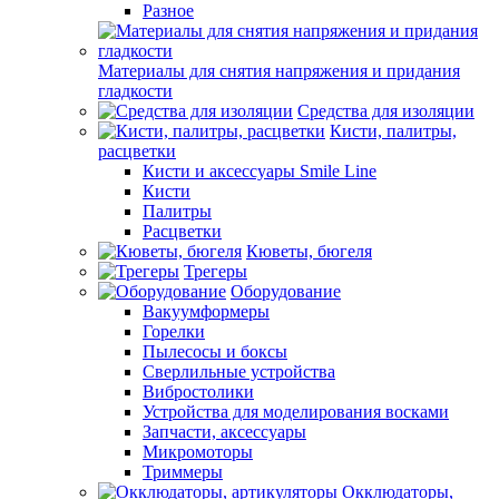
Разное
Материалы для снятия напряжения и придания
гладкости
Средства для изоляции
Кисти, палитры,
расцветки
Кисти и аксессуары Smile Line
Кисти
Палитры
Расцветки
Кюветы, бюгеля
Трегеры
Оборудование
Вакуумформеры
Горелки
Пылесосы и боксы
Сверлильные устройства
Вибростолики
Устройства для моделирования восками
Запчасти, аксессуары
Микромоторы
Триммеры
Окклюдаторы,