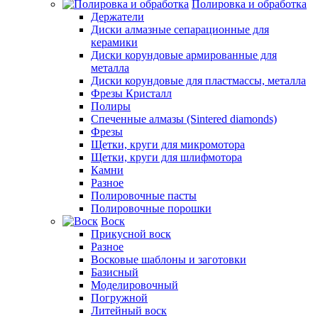
Полировка и обработка
Держатели
Диски алмазные сепарационные для
керамики
Диски корундовые армированные для
металла
Диски корундовые для пластмассы, металла
Фрезы Кристалл
Полиры
Спеченные алмазы (Sintered diamonds)
Фрезы
Щетки, круги для микромотора
Щетки, круги для шлифмотора
Камни
Разное
Полировочные пасты
Полировочные порошки
Воск
Прикусной воск
Разное
Восковые шаблоны и заготовки
Базисный
Моделировочный
Погружной
Литейный воск