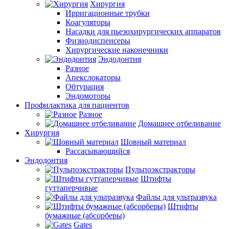
Хирургия
Ирригационные трубки
Коагуляторы
Насадки для пьезохирургических аппаратов
Физиодиспенсеры
Хирургические наконечники
Эндодонтия
Разное
Апекслокаторы
Обтурация
Эндомоторы
Профилактика для пациентов
Разное
Домашнее отбеливание
Хирургия
Шовный материал
Рассасывающийся
Эндодонтия
Пульпоэкстракторы
Штифты
гуттаперчивые
Файлы для ультразвука
Штифты
бумажные (абсорберы)
Gates