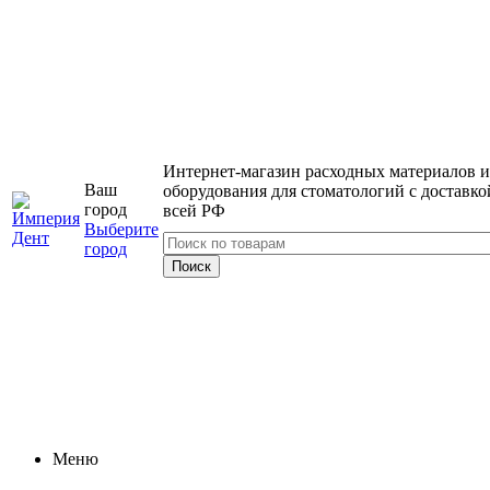
Интернет-магазин расходных материалов и
Ваш
оборудования для стоматологий с доставко
город
всей РФ
Выберите
город
Меню