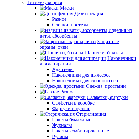
Гигиена, защита
Маски
Дезинфекция
Разное
Слепки, протезы
Изделия из
ваты, абсорбенты
Защитные
экраны, очки
Шапочки, бахилы
Наконечники
для аспирации
Адаптеры
Наконечники для пылесоса
Наконечники для слюноотсоса
Одежда, простыни
Разное
Салфетки, фартуки
Салфетки в коробке
Фартуки в рулоне
Стерилизация
Пакеты бумажные
Журналы
Пакеты комбинированные
Рулоны