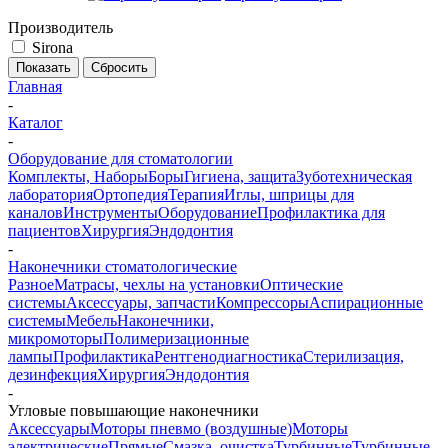
Производитель
Sirona
Сбросить
Главная
-
Каталог
-
Оборудование для стоматологии
Комплекты, Наборы
Боры
Гигиена, защита
Зуботехническая
лаборатория
Ортопедия
Терапия
Иглы, шприцы для
каналов
Инструменты
Оборудование
Профилактика для
пациентов
Хирургия
Эндодонтия
-
Наконечники стоматологические
Разное
Матрасы, чехлы на установки
Оптические
системы
Аксессуары, запчасти
Компрессоры
Аспирационные
системы
Мебель
Наконечники,
микромоторы
Полимеризационные
лампы
Профилактика
Рентгенодиагностика
Стерилизация,
дезинфекция
Хирургия
Эндодонтия
-
Угловые повышающие наконечники
Аксессуары
Моторы пневмо (воздушные)
Моторы
электрические
Прямые
Смазка, очистка
Турбинные
Турбинные