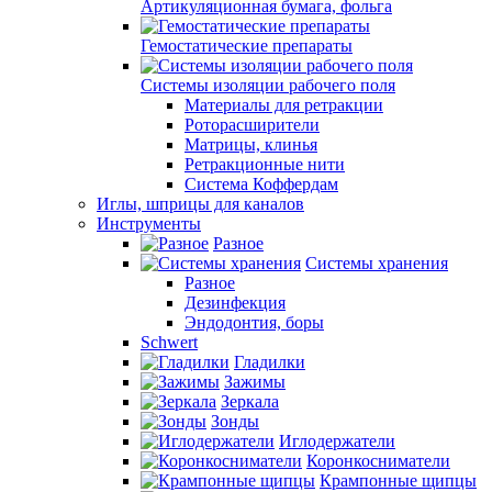
Артикуляционная бумага, фольга
Гемостатические препараты
Системы изоляции рабочего поля
Материалы для ретракции
Роторасширители
Матрицы, клинья
Ретракционные нити
Система Коффердам
Иглы, шприцы для каналов
Инструменты
Разное
Системы хранения
Разное
Дезинфекция
Эндодонтия, боры
Schwert
Гладилки
Зажимы
Зеркала
Зонды
Иглодержатели
Коронкосниматели
Крампонные щипцы