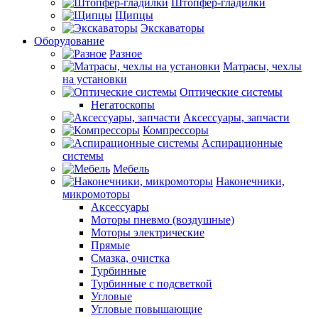
Штопфер-гладилки
Щипцы
Экскаваторы
Оборудование
Разное
Матрасы, чехлы
на установки
Оптические системы
Негатоскопы
Аксессуары, запчасти
Компрессоры
Аспирационные
системы
Мебель
Наконечники,
микромоторы
Аксессуары
Моторы пневмо (воздушные)
Моторы электрические
Прямые
Смазка, очистка
Турбинные
Турбинные с подсветкой
Угловые
Угловые повышающие