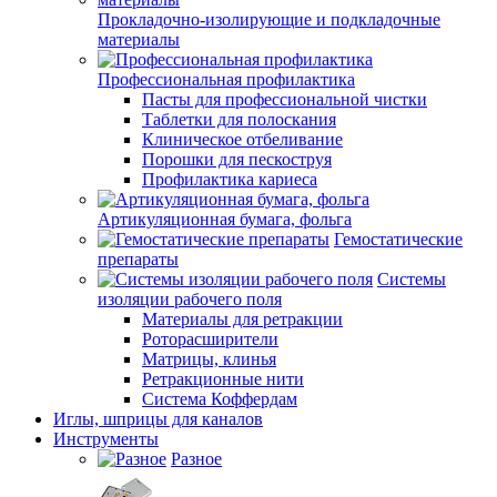
Прокладочно-изолирующие и подкладочные
материалы
Профессиональная профилактика
Пасты для профессиональной чистки
Таблетки для полоскания
Клиническое отбеливание
Порошки для пескоструя
Профилактика кариеса
Артикуляционная бумага, фольга
Гемостатические
препараты
Системы
изоляции рабочего поля
Материалы для ретракции
Роторасширители
Матрицы, клинья
Ретракционные нити
Система Коффердам
Иглы, шприцы для каналов
Инструменты
Разное