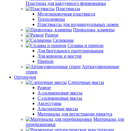
Пластины для вакуумного формовщика
Пластмассы
Моделировочная пластмасса
Техполимеры
Пластмассы для индивидуальных ложек
Проволока, кламеры
Разное
Силиконы
Сплавы и припои
Для бюгельного протезирования
Для коронок и мостов
Припои
Артикуляционные
спреи
Ортопедия
Слепочные массы
Разное
А-силиконовые массы
С-силиконовые массы
Аксессуары
Альгинатные массы
Материалы для регистрации прикуса
Материалы для
перебазировки