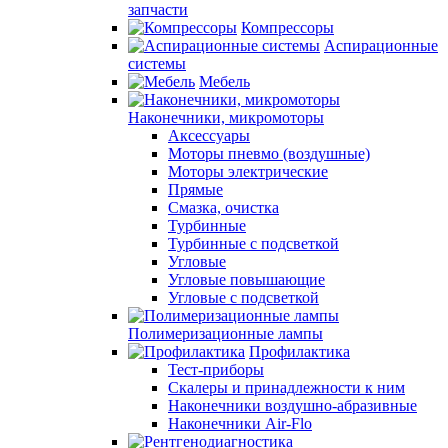
запчасти
Компрессоры
Аспирационные
системы
Мебель
Наконечники, микромоторы
Аксессуары
Моторы пневмо (воздушные)
Моторы электрические
Прямые
Смазка, очистка
Турбинные
Турбинные с подсветкой
Угловые
Угловые повышающие
Угловые с подсветкой
Полимеризационные лампы
Профилактика
Тест-приборы
Скалеры и принадлежности к ним
Наконечники воздушно-абразивные
Наконечники Air-Flo