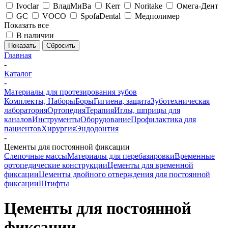
Ivoclar
ВладМиВа
Kerr
Noritake
Омега-Дент
GC
VOCO
SpofaDental
Медполимер
Показать все
В наличии
Сбросить
Главная
-
Каталог
-
Материалы для протезирования зубов
Комплекты, Наборы
Боры
Гигиена, защита
Зуботехническая
лаборатория
Ортопедия
Терапия
Иглы, шприцы для
каналов
Инструменты
Оборудование
Профилактика для
пациентов
Хирургия
Эндодонтия
-
Цементы для постоянной фиксации
Слепочные массы
Материалы для перебазировки
Временные
ортопедические конструкции
Цементы для временной
фиксации
Цементы двойного отверждения для постоянной
фиксации
Штифты
Цементы для постоянной
фиксации