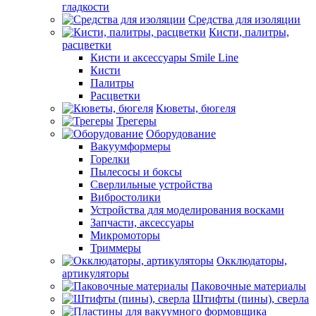
гладкости
Средства для изоляции
Кисти, палитры,
расцветки
Кисти и аксессуары Smile Line
Кисти
Палитры
Расцветки
Кюветы, бюгеля
Трегеры
Оборудование
Вакуумформеры
Горелки
Пылесосы и боксы
Сверлильные устройства
Вибростолики
Устройства для моделирования восками
Запчасти, аксессуары
Микромоторы
Триммеры
Окклюдаторы,
артикуляторы
Паковочные материалы
Штифты (пины), сверла