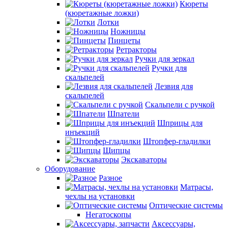
Кюреты
(кюретажные ложки)
Лотки
Ножницы
Пинцеты
Ретракторы
Ручки для зеркал
Ручки для
скальпелей
Лезвия для
скальпелей
Скальпели с ручкой
Шпатели
Шприцы для
инъекций
Штопфер-гладилки
Щипцы
Экскаваторы
Оборудование
Разное
Матрасы,
чехлы на установки
Оптические системы
Негатоскопы
Аксессуары,