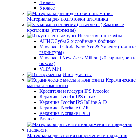
4 класс
5 класс
Материалы для подготовки штампика
Замковые
крепления (аттачмены)
Искусственные зубы
АНИС Зубы 2-х слойные в бобинах
Yamahachi Gloria New Ace & Naperce (полные
гарнитуры)
Yamahachi New Ace / Million (20 гарнитуров в
боксах)
VITA MFT
Инструменты
Керамические
массы и композиты
Красители и глазури IPS Ivocolor
Керамика Ivoclar IPS e.max
Керамика Ivoclar IPS InLine A-D
Керамика Noritake CZR
Керамика Noritake EX-3
Разное
Материалы для снятия напряжения и придания