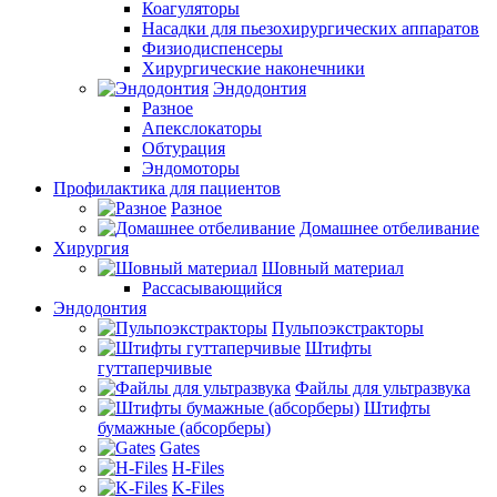
Коагуляторы
Насадки для пьезохирургических аппаратов
Физиодиспенсеры
Хирургические наконечники
Эндодонтия
Разное
Апекслокаторы
Обтурация
Эндомоторы
Профилактика для пациентов
Разное
Домашнее отбеливание
Хирургия
Шовный материал
Рассасывающийся
Эндодонтия
Пульпоэкстракторы
Штифты
гуттаперчивые
Файлы для ультразвука
Штифты
бумажные (абсорберы)
Gates
H-Files
K-Files