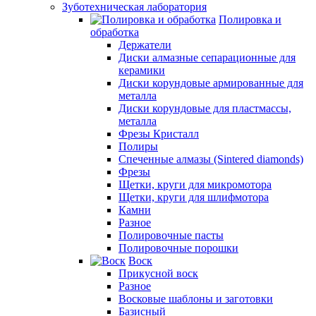
Зуботехническая лаборатория
Полировка и
обработка
Держатели
Диски алмазные сепарационные для
керамики
Диски корундовые армированные для
металла
Диски корундовые для пластмассы,
металла
Фрезы Кристалл
Полиры
Спеченные алмазы (Sintered diamonds)
Фрезы
Щетки, круги для микромотора
Щетки, круги для шлифмотора
Камни
Разное
Полировочные пасты
Полировочные порошки
Воск
Прикусной воск
Разное
Восковые шаблоны и заготовки
Базисный