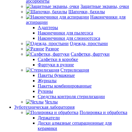
абсорбенты
Защитные экраны, очки
Шапочки, бахилы
Наконечники для
аспирации
Адаптеры
Наконечники для пылесоса
Наконечники для слюноотсоса
Одежда, простыни
Разное
Салфетки, фартуки
Салфетки в коробке
Фартуки в рулоне
Стерилизация
Пакеты бумажные
Журналы
Пакеты комбинированные
Рулоны
Средства контроля стерилизации
Чехлы
Зуботехническая лаборатория
Полировка и обработка
Держатели
Диски алмазные сепарационные для
керамики