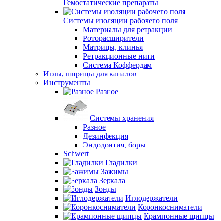
Гемостатические препараты
Системы изоляции рабочего поля
Материалы для ретракции
Роторасширители
Матрицы, клинья
Ретракционные нити
Система Коффердам
Иглы, шприцы для каналов
Инструменты
Разное
Системы хранения
Разное
Дезинфекция
Эндодонтия, боры
Schwert
Гладилки
Зажимы
Зеркала
Зонды
Иглодержатели
Коронкосниматели
Крампонные щипцы