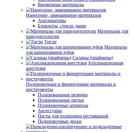
Временные материалы
Нанесение, замешивание материалов
Аппликаторы
Блокноты, стекла, чаши
Материалы для
пародонтологии
Тигли
Материалы
для шинирования зубов
Силаны (праймеры)
Аппликационная
анестезия
Полировочные и финирующие материалы и
инструменты
Полировальные резинки
Полировальные щетки
Полировочные штрипсы
Аксессуары
Пасты для полировки реставраций
Полировочные диски