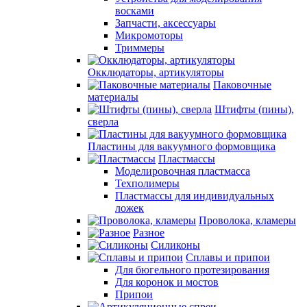
восками
Запчасти, аксессуары
Микромоторы
Триммеры
Окклюдаторы, артикуляторы
Паковочные
материалы
Штифты (пины),
сверла
Пластины для вакуумного формовщика
Пластмассы
Моделировочная пластмасса
Техполимеры
Пластмассы для индивидуальных
ложек
Проволока, кламеры
Разное
Силиконы
Сплавы и припои
Для бюгельного протезирования
Для коронок и мостов
Припои