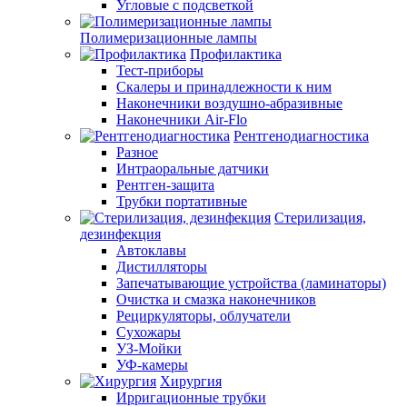
Угловые с подсветкой
Полимеризационные лампы
Профилактика
Тест-приборы
Скалеры и принадлежности к ним
Наконечники воздушно-абразивные
Наконечники Air-Flo
Рентгенодиагностика
Разное
Интраоральные датчики
Рентген-защита
Трубки портативные
Стерилизация,
дезинфекция
Автоклавы
Дистилляторы
Запечатывающие устройства (ламинаторы)
Очистка и смазка наконечников
Рециркуляторы, облучатели
Сухожары
УЗ-Мойки
УФ-камеры
Хирургия
Ирригационные трубки