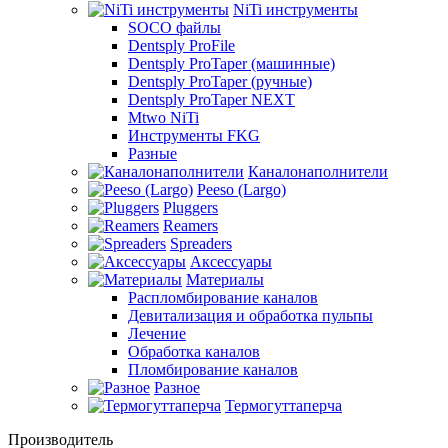
NiTi инструменты
SOCO файлы
Dentsply ProFile
Dentsply ProTaper (машинные)
Dentsply ProTaper (ручные)
Dentsply ProTaper NEXT
Mtwo NiTi
Инструменты FKG
Разные
Каналонаполнители
Peeso (Largo)
Pluggers
Reamers
Spreaders
Аксессуары
Материалы
Распломбирование каналов
Девитализация и обработка пульпы
Лечение
Обработка каналов
Пломбирование каналов
Разное
Термогуттаперча
Производитель