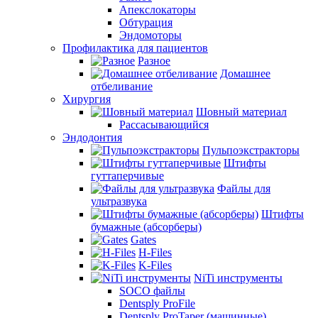
Апекслокаторы
Обтурация
Эндомоторы
Профилактика для пациентов
Разное
Домашнее
отбеливание
Хирургия
Шовный материал
Рассасывающийся
Эндодонтия
Пульпоэкстракторы
Штифты
гуттаперчивые
Файлы для
ультразвука
Штифты
бумажные (абсорберы)
Gates
H-Files
K-Files
NiTi инструменты
SOCO файлы
Dentsply ProFile
Dentsply ProTaper (машинные)