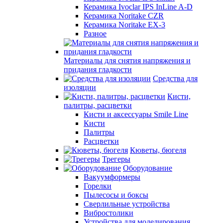
Керамика Ivoclar IPS InLine A-D
Керамика Noritake CZR
Керамика Noritake EX-3
Разное
Материалы для снятия напряжения и
придания гладкости
Средства для
изоляции
Кисти,
палитры, расцветки
Кисти и аксессуары Smile Line
Кисти
Палитры
Расцветки
Кюветы, бюгеля
Трегеры
Оборудование
Вакуумформеры
Горелки
Пылесосы и боксы
Сверлильные устройства
Вибростолики
Устройства для моделирования