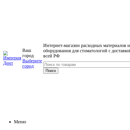
Интернет-магазин расходных материалов и
Ваш
оборудования для стоматологий с доставко
город
всей РФ
Выберите
город
Меню