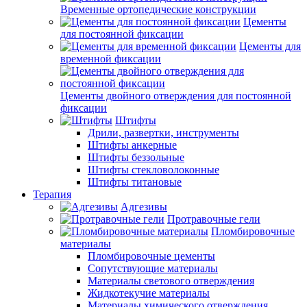
Временные ортопедические конструкции
Цементы
для постоянной фиксации
Цементы для
временной фиксации
Цементы двойного отверждения для постоянной
фиксации
Штифты
Дрили, развертки, инструменты
Штифты анкерные
Штифты беззольные
Штифты стекловолоконные
Штифты титановые
Терапия
Адгезивы
Протравочные гели
Пломбировочные
материалы
Пломбировочные цементы
Сопутствующие материалы
Материалы светового отверждения
Жидкотекучие материалы
Материалы химического отверждения