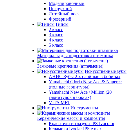
Моделировочный
Погружной
Литейный воск
Фрезерный
Гипсы
2 класс
3 класс
4 класс
5 класс
Материалы для подготовки штампика
Замковые крепления (аттачмены)
Искусственные зубы
АНИС Зубы 2-х слойные в бобинах
Yamahachi Gloria New Ace & Naperce
(полные гарнитуры)
Yamahachi New Ace / Million (20
гарнитуров в боксах)
VITA MFT
Инструменты
Керамические массы и композиты
Красители и глазури IPS Ivocolor
Керамика Ivoclar IPS e.max