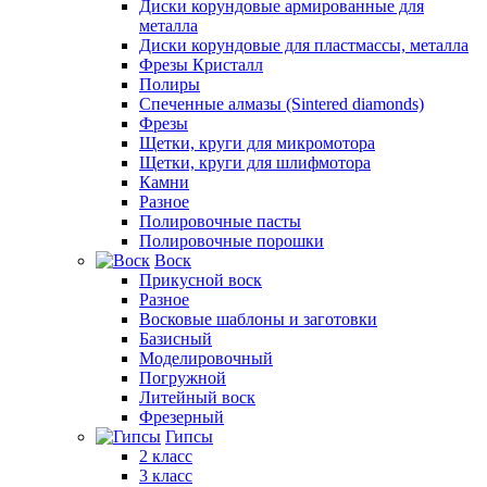
Диски корундовые армированные для
металла
Диски корундовые для пластмассы, металла
Фрезы Кристалл
Полиры
Спеченные алмазы (Sintered diamonds)
Фрезы
Щетки, круги для микромотора
Щетки, круги для шлифмотора
Камни
Разное
Полировочные пасты
Полировочные порошки
Воск
Прикусной воск
Разное
Восковые шаблоны и заготовки
Базисный
Моделировочный
Погружной
Литейный воск
Фрезерный
Гипсы
2 класс
3 класс