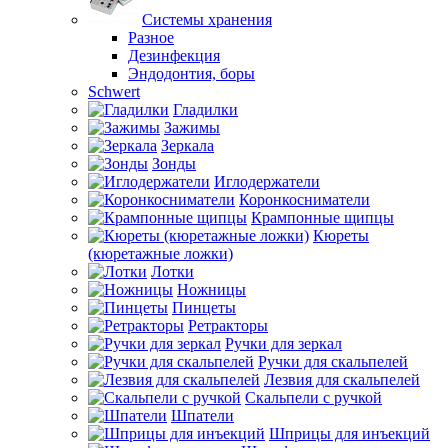
Системы хранения
Разное
Дезинфекция
Эндодонтия, боры
Schwert
Гладилки
Зажимы
Зеркала
Зонды
Иглодержатели
Коронкосниматели
Крампонные щипцы
Кюреты
(кюретажные ложки)
Лотки
Ножницы
Пинцеты
Ретракторы
Ручки для зеркал
Ручки для скальпелей
Лезвия для скальпелей
Скальпели с ручкой
Шпатели
Шприцы для инъекций