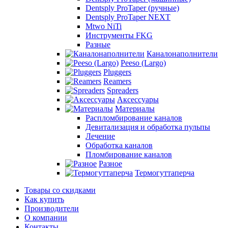
Dentsply ProTaper (ручные)
Dentsply ProTaper NEXT
Mtwo NiTi
Инструменты FKG
Разные
Каналонаполнители
Peeso (Largo)
Pluggers
Reamers
Spreaders
Аксессуары
Материалы
Распломбирование каналов
Девитализация и обработка пульпы
Лечение
Обработка каналов
Пломбирование каналов
Разное
Термогуттаперча
Товары со скидками
Как купить
Производители
О компании
Контакты