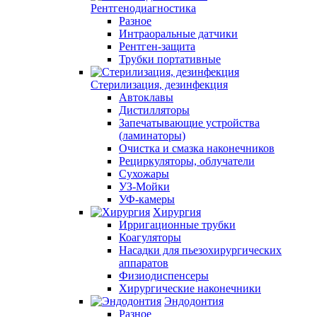
Рентгенодиагностика
Разное
Интраоральные датчики
Рентген-защита
Трубки портативные
Стерилизация, дезинфекция
Автоклавы
Дистилляторы
Запечатывающие устройства
(ламинаторы)
Очистка и смазка наконечников
Рециркуляторы, облучатели
Сухожары
УЗ-Мойки
УФ-камеры
Хирургия
Ирригационные трубки
Коагуляторы
Насадки для пьезохирургических
аппаратов
Физиодиспенсеры
Хирургические наконечники
Эндодонтия
Разное