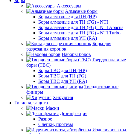
Боры
Аксессуары
Алмазные боры
Боры алмазные для ПН (HP)
Боры алмазные для ТН (FG) - NTI
Боры алмазные для ТН (FG) - NTI Abacus
Боры алмазные для ТН (FG) - NTI Turbo
Боры алмазные для УН (RA)
Боры для
разрезания коронок
Наборы боров
Твердосплавные
боры (ТВС)
Боры ТВС для ПН (HP)
Боры ТВС для ТН (FG)
Боры ТВС для УН (RA)
Твердосплавные
финиры
Хирургия
Гигиена, защита
Маски
Дезинфекция
Разное
Слепки, протезы
Изделия из ваты,