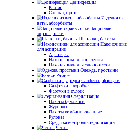
Дезинфекция
Разное
Слепки, протезы
Изделия из
ваты, абсорбенты
Защитные
экраны, очки
Шапочки, бахилы
Наконечники
для аспирации
Адаптеры
Наконечники для пылесоса
Наконечники для слюноотсоса
Одежда, простыни
Разное
Салфетки, фартуки
Салфетки в коробке
Фартуки в рулоне
Стерилизация
Пакеты бумажные
Журналы
Пакеты комбинированные
Рулоны
Средства контроля стерилизации
Чехлы