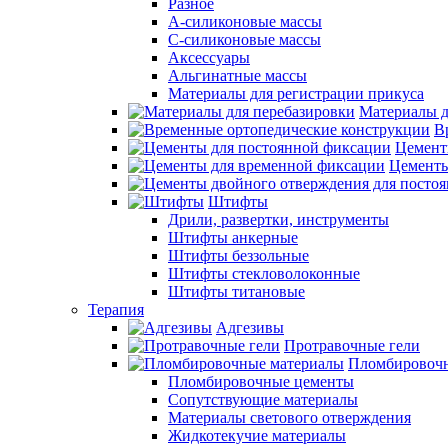
Разное
А-силиконовые массы
С-силиконовые массы
Аксессуары
Альгинатные массы
Материалы для регистрации прикуса
Материалы д
В
Цемент
Цементы
Штифты
Дрили, развертки, инструменты
Штифты анкерные
Штифты беззольные
Штифты стекловолоконные
Штифты титановые
Терапия
Адгезивы
Протравочные гели
Пломбировочн
Пломбировочные цементы
Сопутствующие материалы
Материалы светового отверждения
Жидкотекучие материалы