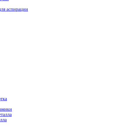
для аспирации
отка
рамики
еталла
алла