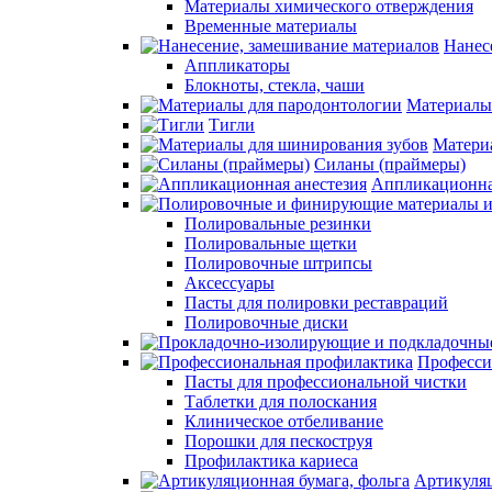
Материалы химического отверждения
Временные материалы
Нанес
Аппликаторы
Блокноты, стекла, чаши
Материалы
Тигли
Матери
Силаны (праймеры)
Аппликационна
Полировальные резинки
Полировальные щетки
Полировочные штрипсы
Аксессуары
Пасты для полировки реставраций
Полировочные диски
Професси
Пасты для профессиональной чистки
Таблетки для полоскания
Клиническое отбеливание
Порошки для пескоструя
Профилактика кариеса
Артикуляц