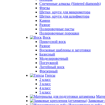
Спеченные алмазы (Sintered diamonds)
Фрезы
Щетки, круги для микромотора
Щетки, круги для шлифмотора
Камни
Разное
Полировочные пасты
Полировочные порошки
Воск
Прикусной воск
Разное
Восковые шаблоны и заготовки
Базисный
Моделировочный
Погружной
Литейный воск
Фрезерный
Гипсы
2 класс
3 класс
4 класс
5 класс
Мате
Замковые 
Искусственные зубы