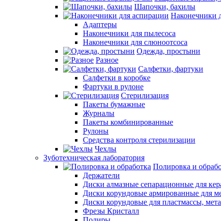
Шапочки, бахилы
Наконечники 
Адаптеры
Наконечники для пылесоса
Наконечники для слюноотсоса
Одежда, простыни
Разное
Салфетки, фартуки
Салфетки в коробке
Фартуки в рулоне
Стерилизация
Пакеты бумажные
Журналы
Пакеты комбинированные
Рулоны
Средства контроля стерилизации
Чехлы
Зуботехническая лаборатория
Полировка и обраб
Держатели
Диски алмазные сепарационные для ке
Диски корундовые армированные для м
Диски корундовые для пластмассы, мет
Фрезы Кристалл
Полиры