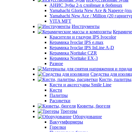
АНИС Зубы 2-х слойные в бобинах
Yamahachi Gloria New Ace & Naperce (п
Yamahachi New Ace / Million (20 гарниту
VITA MFT
Инструменты
Керамиче
Красители и глазури IPS Ivocolor
Керамика Ivoclar IPS e.max
Керамика Ivoclar IPS InLine A-D
Керамика Noritake CZR
Керамика Noritake EX-3
Разное
Средства для изоля
Кисти, палитры
Кисти и аксессуары Smile Line
Кисти
Палитры
Расцветки
Кюветы, бюгеля
Трегеры
Оборудование
Вакуумформеры
Горелки