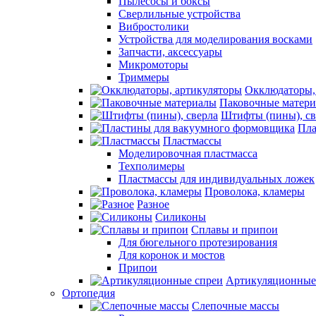
Пылесосы и боксы
Сверлильные устройства
Вибростолики
Устройства для моделирования восками
Запчасти, аксессуары
Микромоторы
Триммеры
Окклюдаторы,
Паковочные матер
Штифты (пины), св
Пла
Пластмассы
Моделировочная пластмасса
Техполимеры
Пластмассы для индивидуальных ложек
Проволока, кламеры
Разное
Силиконы
Сплавы и припои
Для бюгельного протезирования
Для коронок и мостов
Припои
Артикуляционные
Ортопедия
Слепочные массы