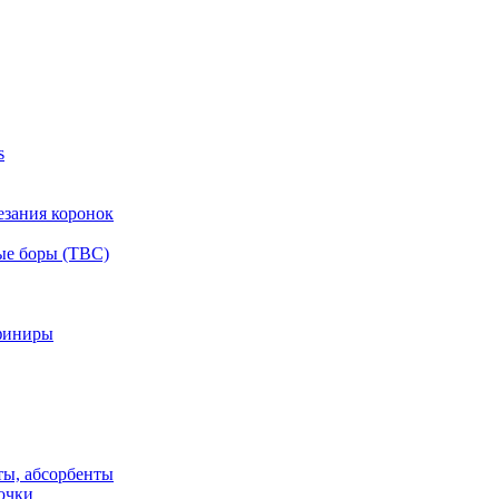
s
езания коронок
ые боры (ТВС)
финиры
ты, абсорбенты
очки