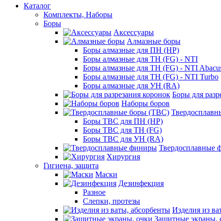
Каталог
Комплекты, Наборы
Боры
Аксессуары
Алмазные боры
Боры алмазные для ПН (HP)
Боры алмазные для ТН (FG) - NTI
Боры алмазные для ТН (FG) - NTI Abacu
Боры алмазные для ТН (FG) - NTI Turbo
Боры алмазные для УН (RA)
Боры для разр
Наборы боров
Твердосплавн
Боры ТВС для ПН (HP)
Боры ТВС для ТН (FG)
Боры ТВС для УН (RA)
Твердосплавные 
Хирургия
Гигиена, защита
Маски
Дезинфекция
Разное
Слепки, протезы
Изделия из ва
Защитные экраны, 