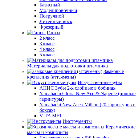
Базисный
Моделировочный
Погружной
Литейный воск
Фрезерный
Гипсы
2 класс
3 класс
4 класс
5 класс
Материалы для подготовки штампика
Замковые
крепления (аттачмены)
Искусственные зубы
АНИС Зубы 2-х слойные в бобинах
Yamahachi Gloria New Ace & Naperce (полные
гарнитуры)
Yamahachi New Ace / Million (20 гарнитуров в
боксах)
VITA MFT
Инструменты
Керамические
массы и композиты
Красители и глазури IPS Ivocolor