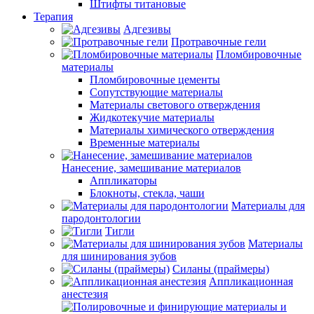
Штифты титановые
Терапия
Адгезивы
Протравочные гели
Пломбировочные
материалы
Пломбировочные цементы
Сопутствующие материалы
Материалы светового отверждения
Жидкотекучие материалы
Материалы химического отверждения
Временные материалы
Нанесение, замешивание материалов
Аппликаторы
Блокноты, стекла, чаши
Материалы для
пародонтологии
Тигли
Материалы
для шинирования зубов
Силаны (праймеры)
Аппликационная
анестезия