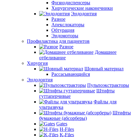
Физиодиспенсеры
Хирургические наконечники
Эндодонтия
Разное
Апекслокаторы
Обтурация
Эндомоторы
Профилактика для пациентов
Разное
Домашнее
отбеливание
Хирургия
Шовный материал
Рассасывающийся
Эндодонтия
Пульпоэкстракторы
Штифты
гуттаперчивые
Файлы для
ультразвука
Штифты
бумажные (абсорберы)
Gates
H-Files
K-Files