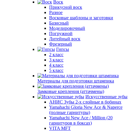
Воск
Прикусной воск
Разное
Восковые шаблоны и заготовки
Базисный
Моделировочный
Погружной
Литейный воск
Фрезерный
Гипсы
2 класс
3 класс
4 класс
5 класс
Материалы для подготовки штампика
Замковые крепления (аттачмены)
Искусственные зубы
АНИС Зубы 2-х слойные в бобинах
Yamahachi Gloria New Ace & Naperce
(полные гарнитуры)
Yamahachi New Ace / Million (20
гарнитуров в боксах)
VITA MFT