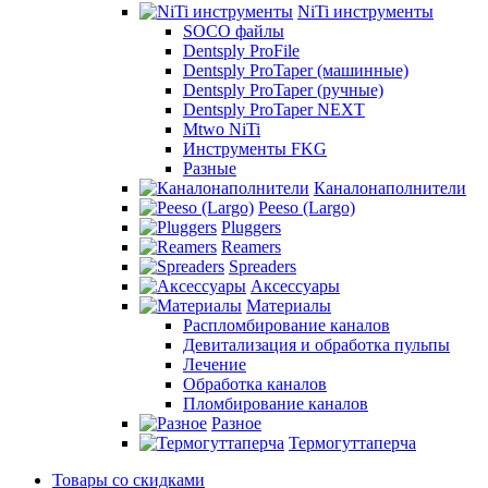
NiTi инструменты
SOCO файлы
Dentsply ProFile
Dentsply ProTaper (машинные)
Dentsply ProTaper (ручные)
Dentsply ProTaper NEXT
Mtwo NiTi
Инструменты FKG
Разные
Каналонаполнители
Peeso (Largo)
Pluggers
Reamers
Spreaders
Аксессуары
Материалы
Распломбирование каналов
Девитализация и обработка пульпы
Лечение
Обработка каналов
Пломбирование каналов
Разное
Термогуттаперча
Товары со скидками