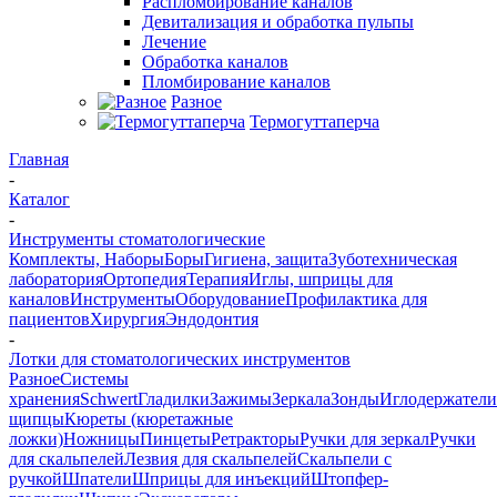
Распломбирование каналов
Девитализация и обработка пульпы
Лечение
Обработка каналов
Пломбирование каналов
Разное
Термогуттаперча
Главная
-
Каталог
-
Инструменты стоматологические
Комплекты, Наборы
Боры
Гигиена, защита
Зуботехническая
лаборатория
Ортопедия
Терапия
Иглы, шприцы для
каналов
Инструменты
Оборудование
Профилактика для
пациентов
Хирургия
Эндодонтия
-
Лотки для стоматологических инструментов
Разное
Системы
хранения
Schwert
Гладилки
Зажимы
Зеркала
Зонды
Иглодержатели
щипцы
Кюреты (кюретажные
ложки)
Ножницы
Пинцеты
Ретракторы
Ручки для зеркал
Ручки
для скальпелей
Лезвия для скальпелей
Скальпели с
ручкой
Шпатели
Шприцы для инъекций
Штопфер-