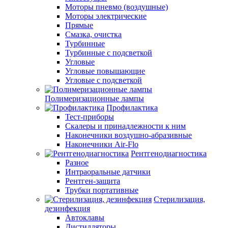
Моторы пневмо (воздушные)
Моторы электрические
Прямые
Смазка, очистка
Турбинные
Турбинные с подсветкой
Угловые
Угловые повышающие
Угловые с подсветкой
Полимеризационные лампы
Профилактика
Тест-приборы
Скалеры и принадлежности к ним
Наконечники воздушно-абразивные
Наконечники Air-Flo
Рентгенодиагностика
Разное
Интраоральные датчики
Рентген-защита
Трубки портативные
Стерилизация,
дезинфекция
Автоклавы
Дистилляторы