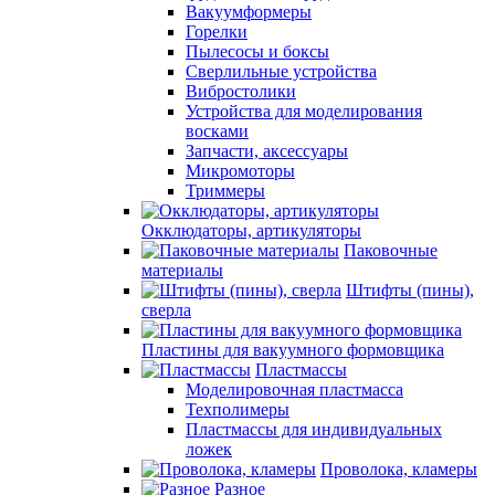
Вакуумформеры
Горелки
Пылесосы и боксы
Сверлильные устройства
Вибростолики
Устройства для моделирования
восками
Запчасти, аксессуары
Микромоторы
Триммеры
Окклюдаторы, артикуляторы
Паковочные
материалы
Штифты (пины),
сверла
Пластины для вакуумного формовщика
Пластмассы
Моделировочная пластмасса
Техполимеры
Пластмассы для индивидуальных
ложек
Проволока, кламеры
Разное