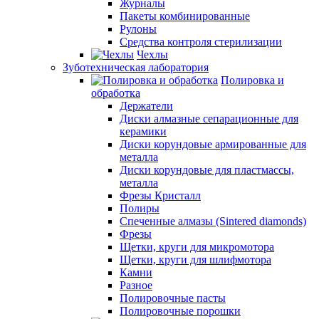
Журналы
Пакеты комбинированные
Рулоны
Средства контроля стерилизации
Чехлы
Зуботехническая лаборатория
Полировка и
обработка
Держатели
Диски алмазные сепарационные для
керамики
Диски корундовые армированные для
металла
Диски корундовые для пластмассы,
металла
Фрезы Кристалл
Полиры
Спеченные алмазы (Sintered diamonds)
Фрезы
Щетки, круги для микромотора
Щетки, круги для шлифмотора
Камни
Разное
Полировочные пасты
Полировочные порошки