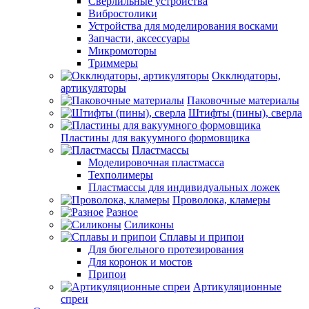
Сверлильные устройства
Вибростолики
Устройства для моделирования восками
Запчасти, аксессуары
Микромоторы
Триммеры
Окклюдаторы,
артикуляторы
Паковочные материалы
Штифты (пины), сверла
Пластины для вакуумного формовщика
Пластмассы
Моделировочная пластмасса
Техполимеры
Пластмассы для индивидуальных ложек
Проволока, кламеры
Разное
Силиконы
Сплавы и припои
Для бюгельного протезирования
Для коронок и мостов
Припои
Артикуляционные
спреи