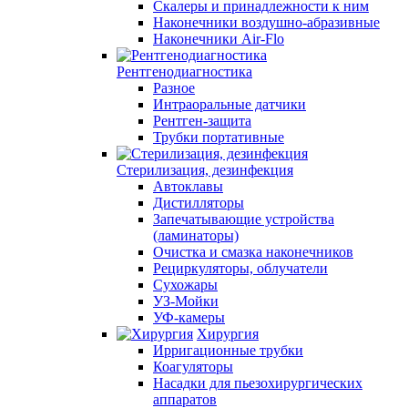
Скалеры и принадлежности к ним
Наконечники воздушно-абразивные
Наконечники Air-Flo
Рентгенодиагностика
Разное
Интраоральные датчики
Рентген-защита
Трубки портативные
Стерилизация, дезинфекция
Автоклавы
Дистилляторы
Запечатывающие устройства
(ламинаторы)
Очистка и смазка наконечников
Рециркуляторы, облучатели
Сухожары
УЗ-Мойки
УФ-камеры
Хирургия
Ирригационные трубки
Коагуляторы
Насадки для пьезохирургических
аппаратов