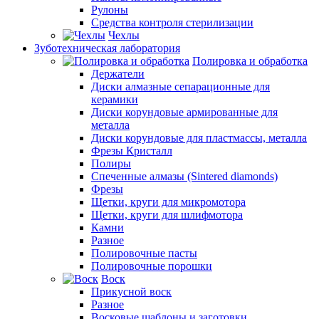
Рулоны
Средства контроля стерилизации
Чехлы
Зуботехническая лаборатория
Полировка и обработка
Держатели
Диски алмазные сепарационные для
керамики
Диски корундовые армированные для
металла
Диски корундовые для пластмассы, металла
Фрезы Кристалл
Полиры
Спеченные алмазы (Sintered diamonds)
Фрезы
Щетки, круги для микромотора
Щетки, круги для шлифмотора
Камни
Разное
Полировочные пасты
Полировочные порошки
Воск
Прикусной воск
Разное
Восковые шаблоны и заготовки