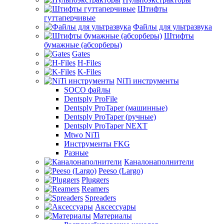
Штифты
гуттаперчивые
Файлы для ультразвука
Штифты
бумажные (абсорберы)
Gates
H-Files
K-Files
NiTi инструменты
SOCO файлы
Dentsply ProFile
Dentsply ProTaper (машинные)
Dentsply ProTaper (ручные)
Dentsply ProTaper NEXT
Mtwo NiTi
Инструменты FKG
Разные
Каналонаполнители
Peeso (Largo)
Pluggers
Reamers
Spreaders
Аксессуары
Материалы