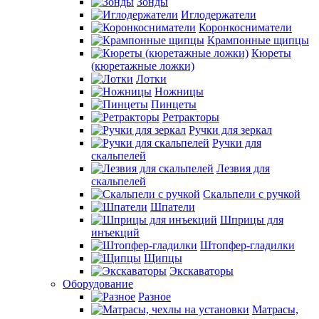
Зонды
Иглодержатели
Коронкосниматели
Крампонные щипцы
Кюреты
(кюретажные ложки)
Лотки
Ножницы
Пинцеты
Ретракторы
Ручки для зеркал
Ручки для
скальпелей
Лезвия для
скальпелей
Скальпели с ручкой
Шпатели
Шприцы для
инъекций
Штопфер-гладилки
Щипцы
Экскаваторы
Оборудование
Разное
Матрасы,