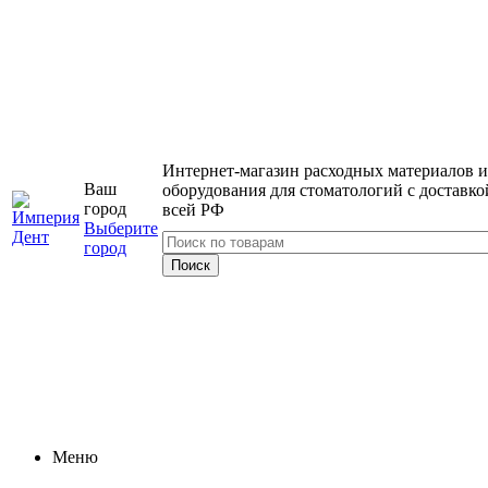
Интернет-магазин расходных материалов и
Ваш
оборудования для стоматологий с доставко
город
всей РФ
Выберите
город
Меню