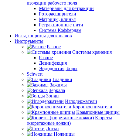
изоляции рабочего поля
Материалы для ретракции
Роторасширители
Матрицы, клинья
Ретракционные нити
Система Коффердам
Иглы, шприцы для каналов
Инструменты
Разное
Системы хранения
Разное
Дезинфекция
Эндодонтия, боры
Schwert
Гладилки
Зажимы
Зеркала
Зонды
Иглодержатели
Коронкосниматели
Крампонные щипцы
Кюреты
(кюретажные ложки)
Лотки
Ножницы