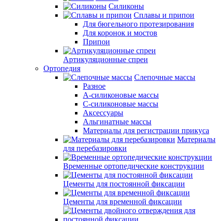
Силиконы
Сплавы и припои
Для бюгельного протезирования
Для коронок и мостов
Припои
Артикуляционные спреи
Ортопедия
Слепочные массы
Разное
А-силиконовые массы
С-силиконовые массы
Аксессуары
Альгинатные массы
Материалы для регистрации прикуса
Материалы
для перебазировки
Временные ортопедические конструкции
Цементы для постоянной фиксации
Цементы для временной фиксации