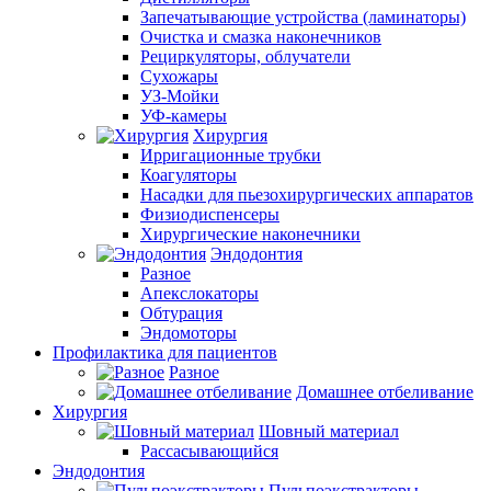
Запечатывающие устройства (ламинаторы)
Очистка и смазка наконечников
Рециркуляторы, облучатели
Сухожары
УЗ-Мойки
УФ-камеры
Хирургия
Ирригационные трубки
Коагуляторы
Насадки для пьезохирургических аппаратов
Физиодиспенсеры
Хирургические наконечники
Эндодонтия
Разное
Апекслокаторы
Обтурация
Эндомоторы
Профилактика для пациентов
Разное
Домашнее отбеливание
Хирургия
Шовный материал
Рассасывающийся
Эндодонтия
Пульпоэкстракторы