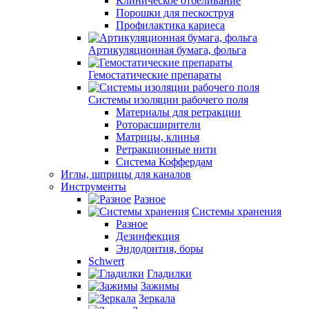
Клиническое отбеливание
Порошки для пескоструя
Профилактика кариеса
Артикуляционная бумага, фольга
Гемостатические препараты
Системы изоляции рабочего поля
Материалы для ретракции
Роторасширители
Матрицы, клинья
Ретракционные нити
Система Коффердам
Иглы, шприцы для каналов
Инструменты
Разное
Системы хранения
Разное
Дезинфекция
Эндодонтия, боры
Schwert
Гладилки
Зажимы
Зеркала