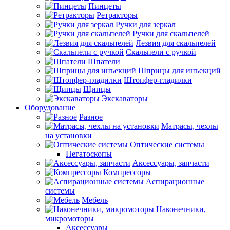
Пинцеты
Ретракторы
Ручки для зеркал
Ручки для скальпелей
Лезвия для скальпелей
Скальпели с ручкой
Шпатели
Шприцы для инъекций
Штопфер-гладилки
Щипцы
Экскаваторы
Оборудование
Разное
Матрасы, чехлы
на установки
Оптические системы
Негатоскопы
Аксессуары, запчасти
Компрессоры
Аспирационные
системы
Мебель
Наконечники,
микромоторы
Аксессуары