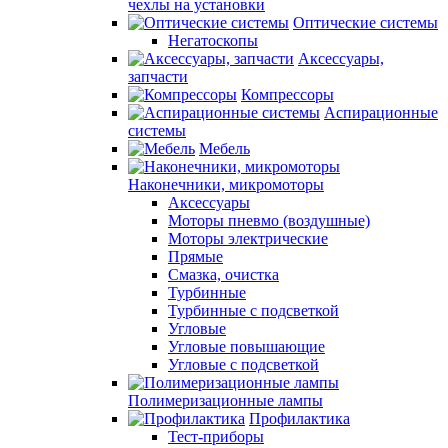
чехлы на установки
Оптические системы
Негатоскопы
Аксессуары,
запчасти
Компрессоры
Аспирационные
системы
Мебель
Наконечники, микромоторы
Аксессуары
Моторы пневмо (воздушные)
Моторы электрические
Прямые
Смазка, очистка
Турбинные
Турбинные с подсветкой
Угловые
Угловые повышающие
Угловые с подсветкой
Полимеризационные лампы
Профилактика
Тест-приборы