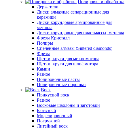
Полировка и обработка
Держатели
Диски алмазные сепарационные для
керамики
Диски корундовые армированные для
металла
Диски корундовые для пластмассы, металла
Фрезы Кристалл
Полиры
Спеченные алмазы (Sintered diamonds)
Фрезы
Щетки, круги для микромотора
Щетки, круги для шлифмотора
Камни
Разное
Полировочные пасты
Полировочные порошки
Воск
Прикусной воск
Разное
Восковые шаблоны и заготовки
Базисный
Моделировочный
Погружной
Литейный воск