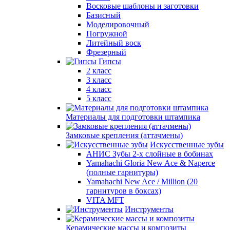
Восковые шаблоны и заготовки
Базисный
Моделировочный
Погружной
Литейный воск
Фрезерный
Гипсы
2 класс
3 класс
4 класс
5 класс
Материалы для подготовки штампика
Замковые крепления (аттачмены)
Искусственные зубы
АНИС Зубы 2-х слойные в бобинах
Yamahachi Gloria New Ace & Naperce
(полные гарнитуры)
Yamahachi New Ace / Million (20
гарнитуров в боксах)
VITA MFT
Инструменты
Керамические массы и композиты