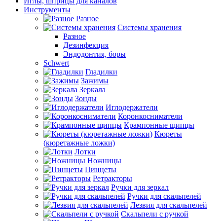
Иглы, шприцы для каналов
Инструменты
Разное
Системы хранения
Разное
Дезинфекция
Эндодонтия, боры
Schwert
Гладилки
Зажимы
Зеркала
Зонды
Иглодержатели
Коронкосниматели
Крампонные щипцы
Кюреты
(кюретажные ложки)
Лотки
Ножницы
Пинцеты
Ретракторы
Ручки для зеркал
Ручки для скальпелей
Лезвия для скальпелей
Скальпели с ручкой