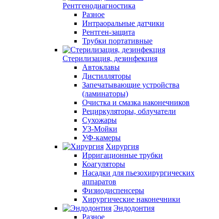
Рентгенодиагностика
Разное
Интраоральные датчики
Рентген-защита
Трубки портативные
Стерилизация, дезинфекция
Автоклавы
Дистилляторы
Запечатывающие устройства
(ламинаторы)
Очистка и смазка наконечников
Рециркуляторы, облучатели
Сухожары
УЗ-Мойки
УФ-камеры
Хирургия
Ирригационные трубки
Коагуляторы
Насадки для пьезохирургических
аппаратов
Физиодиспенсеры
Хирургические наконечники
Эндодонтия
Разное