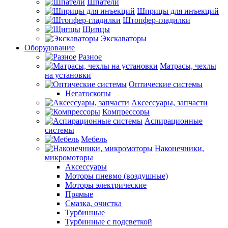
Шпатели
Шприцы для инъекций
Штопфер-гладилки
Щипцы
Экскаваторы
Оборудование
Разное
Матрасы, чехлы
на установки
Оптические системы
Негатоскопы
Аксессуары, запчасти
Компрессоры
Аспирационные
системы
Мебель
Наконечники,
микромоторы
Аксессуары
Моторы пневмо (воздушные)
Моторы электрические
Прямые
Смазка, очистка
Турбинные
Турбинные с подсветкой