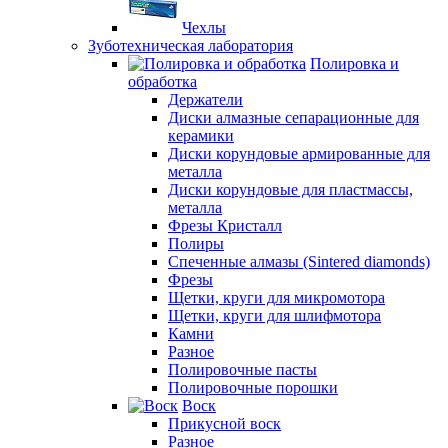
Чехлы
Зуботехническая лаборатория
Полировка и
обработка
Держатели
Диски алмазные сепарационные для
керамики
Диски корундовые армированные для
металла
Диски корундовые для пластмассы,
металла
Фрезы Кристалл
Полиры
Спеченные алмазы (Sintered diamonds)
Фрезы
Щетки, круги для микромотора
Щетки, круги для шлифмотора
Камни
Разное
Полировочные пасты
Полировочные порошки
Воск
Прикусной воск
Разное