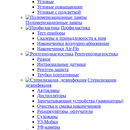
Угловые
Угловые повышающие
Угловые с подсветкой
Полимеризационные лампы
Профилактика
Тест-приборы
Скалеры и принадлежности к ним
Наконечники воздушно-абразивные
Наконечники Air-Flo
Рентгенодиагностика
Разное
Интраоральные датчики
Рентген-защита
Трубки портативные
Стерилизация,
дезинфекция
Автоклавы
Дистилляторы
Запечатывающие устройства (ламинаторы)
Очистка и смазка наконечников
Рециркуляторы, облучатели
Сухожары
УЗ-Мойки
УФ-камеры