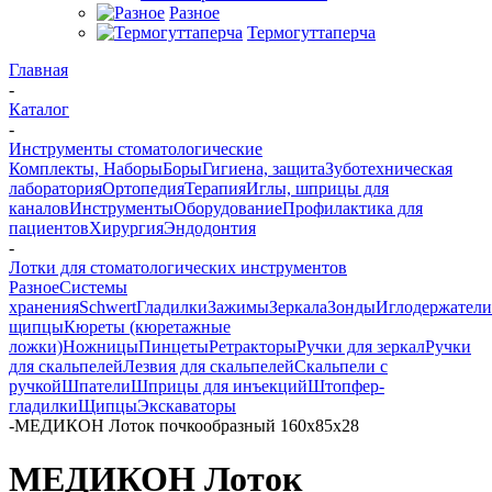
Разное
Термогуттаперча
Главная
-
Каталог
-
Инструменты стоматологические
Комплекты, Наборы
Боры
Гигиена, защита
Зуботехническая
лаборатория
Ортопедия
Терапия
Иглы, шприцы для
каналов
Инструменты
Оборудование
Профилактика для
пациентов
Хирургия
Эндодонтия
-
Лотки для стоматологических инструментов
Разное
Системы
хранения
Schwert
Гладилки
Зажимы
Зеркала
Зонды
Иглодержатели
щипцы
Кюреты (кюретажные
ложки)
Ножницы
Пинцеты
Ретракторы
Ручки для зеркал
Ручки
для скальпелей
Лезвия для скальпелей
Скальпели с
ручкой
Шпатели
Шприцы для инъекций
Штопфер-
гладилки
Щипцы
Экскаваторы
-
МЕДИКОН Лоток почкообразный 160х85х28
МЕДИКОН Лоток