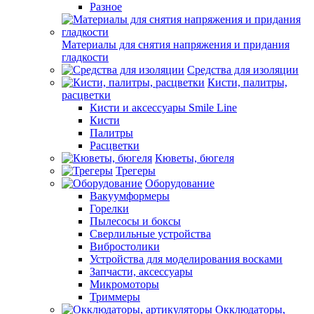
Разное
Материалы для снятия напряжения и придания
гладкости
Средства для изоляции
Кисти, палитры,
расцветки
Кисти и аксессуары Smile Line
Кисти
Палитры
Расцветки
Кюветы, бюгеля
Трегеры
Оборудование
Вакуумформеры
Горелки
Пылесосы и боксы
Сверлильные устройства
Вибростолики
Устройства для моделирования восками
Запчасти, аксессуары
Микромоторы
Триммеры
Окклюдаторы,