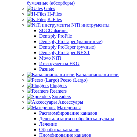
бумажные (абсорберы)
Gates
H-Files
K-Files
NiTi инструменты
SOCO файлы
Dentsply ProFile
Dentsply ProTaper (машинные)
Dentsply ProTaper (ручные)
Dentsply ProTaper NEXT
Mtwo NiTi
Инструменты FKG
Разные
Каналонаполнители
Peeso (Largo)
Pluggers
Reamers
Spreaders
Аксессуары
Материалы
Распломбирование каналов
Девитализация и обработка пульпы
Лечение
Обработка каналов
Пломбирование каналов