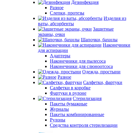
Дезинфекция
Разное
Слепки, протезы
Изделия из
ваты, абсорбенты
Защитные
экраны, очки
Шапочки, бахилы
Наконечники
для аспирации
Адаптеры
Наконечники для пылесоса
Наконечники для слюноотсоса
Одежда, простыни
Разное
Салфетки, фартуки
Салфетки в коробке
Фартуки в рулоне
Стерилизация
Пакеты бумажные
Журналы
Пакеты комбинированные
Рулоны
Средства контроля стерилизации