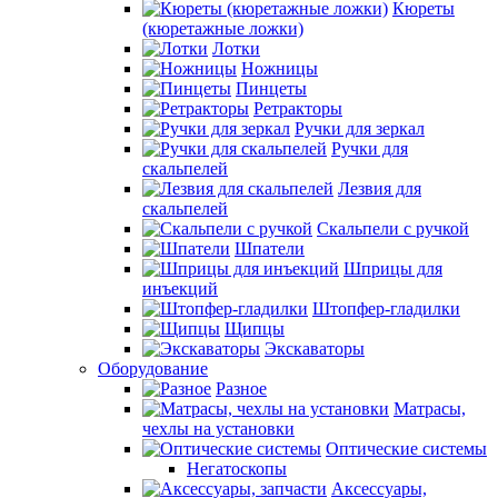
Кюреты
(кюретажные ложки)
Лотки
Ножницы
Пинцеты
Ретракторы
Ручки для зеркал
Ручки для
скальпелей
Лезвия для
скальпелей
Скальпели с ручкой
Шпатели
Шприцы для
инъекций
Штопфер-гладилки
Щипцы
Экскаваторы
Оборудование
Разное
Матрасы,
чехлы на установки
Оптические системы
Негатоскопы
Аксессуары,