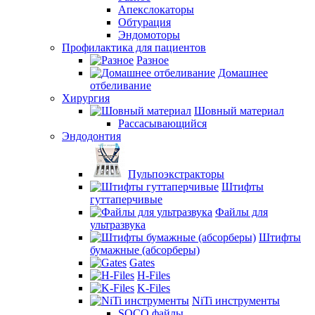
Апекслокаторы
Обтурация
Эндомоторы
Профилактика для пациентов
Разное
Домашнее
отбеливание
Хирургия
Шовный материал
Рассасывающийся
Эндодонтия
Пульпоэкстракторы
Штифты
гуттаперчивые
Файлы для
ультразвука
Штифты
бумажные (абсорберы)
Gates
H-Files
K-Files
NiTi инструменты
SOCO файлы