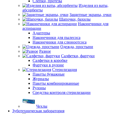
Слепки, протезы
Изделия из ваты,
абсорбенты
Защитные экраны, очки
Шапочки, бахилы
Наконечники для
аспирации
Адаптеры
Наконечники для пылесоса
Наконечники для слюноотсоса
Одежда, простыни
Разное
Салфетки, фартуки
Салфетки в коробке
Фартуки в рулоне
Стерилизация
Пакеты бумажные
Журналы
Пакеты комбинированные
Рулоны
Средства контроля стерилизации
Чехлы
Зуботехническая лаборатория