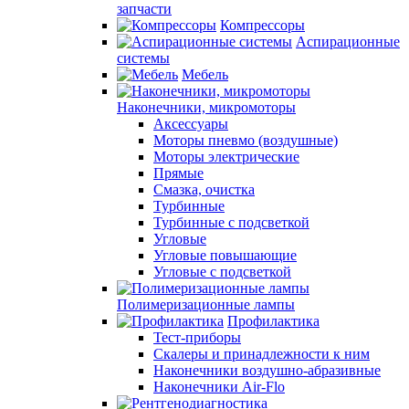
запчасти
Компрессоры
Аспирационные
системы
Мебель
Наконечники, микромоторы
Аксессуары
Моторы пневмо (воздушные)
Моторы электрические
Прямые
Смазка, очистка
Турбинные
Турбинные с подсветкой
Угловые
Угловые повышающие
Угловые с подсветкой
Полимеризационные лампы
Профилактика
Тест-приборы
Скалеры и принадлежности к ним
Наконечники воздушно-абразивные
Наконечники Air-Flo