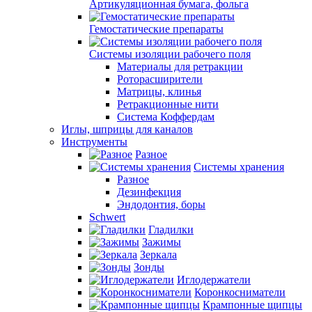
Артикуляционная бумага, фольга
Гемостатические препараты
Системы изоляции рабочего поля
Материалы для ретракции
Роторасширители
Матрицы, клинья
Ретракционные нити
Система Коффердам
Иглы, шприцы для каналов
Инструменты
Разное
Системы хранения
Разное
Дезинфекция
Эндодонтия, боры
Schwert
Гладилки
Зажимы
Зеркала
Зонды
Иглодержатели
Коронкосниматели
Крампонные щипцы