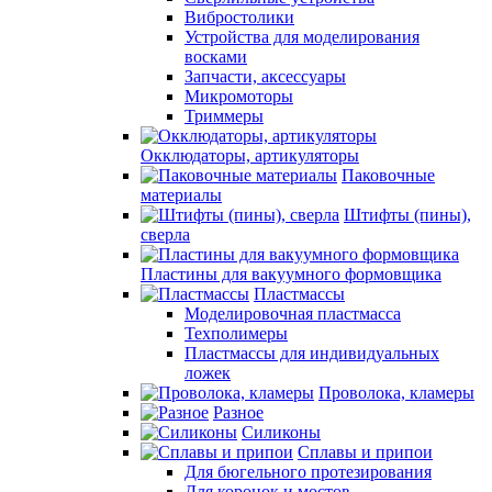
Вибростолики
Устройства для моделирования
восками
Запчасти, аксессуары
Микромоторы
Триммеры
Окклюдаторы, артикуляторы
Паковочные
материалы
Штифты (пины),
сверла
Пластины для вакуумного формовщика
Пластмассы
Моделировочная пластмасса
Техполимеры
Пластмассы для индивидуальных
ложек
Проволока, кламеры
Разное
Силиконы
Сплавы и припои
Для бюгельного протезирования
Для коронок и мостов