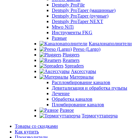
Dentsply ProFile
Dentsply ProTaper (машинные)
Dentsply ProTaper (ручные)
Dentsply ProTaper NEXT
Mtwo NiTi
Инструменты FKG
Разные
Каналонаполнители
Peeso (Largo)
Pluggers
Reamers
Spreaders
Аксессуары
Материалы
Распломбирование каналов
Девитализация и обработка пульпы
Лечение
Обработка каналов
Пломбирование каналов
Разное
Термогуттаперча
Товары со скидками
Как купить
Производители