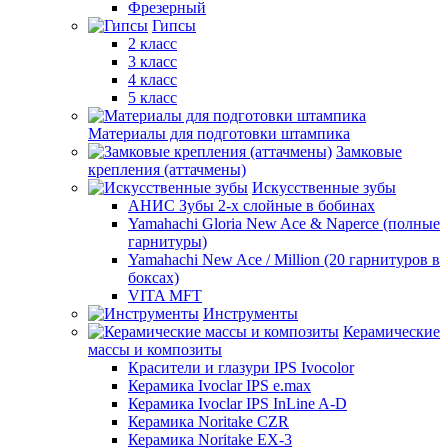
Фрезерный
Гипсы
2 класс
3 класс
4 класс
5 класс
Материалы для подготовки штампика
Замковые
крепления (аттачмены)
Искусственные зубы
АНИС Зубы 2-х слойные в бобинах
Yamahachi Gloria New Ace & Naperce (полные
гарнитуры)
Yamahachi New Ace / Million (20 гарнитуров в
боксах)
VITA MFT
Инструменты
Керамические
массы и композиты
Красители и глазури IPS Ivocolor
Керамика Ivoclar IPS e.max
Керамика Ivoclar IPS InLine A-D
Керамика Noritake CZR
Керамика Noritake EX-3