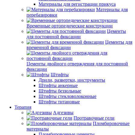
Материалы для регистрации прикуса
Материалы для
перебазировки
Временные ортопедические конструкции
Цементы
для постоянной фиксации
Цементы для
временной фиксации
Цементы двойного отверждения для постоянной
фиксации
Штифты
Дрили, развертки, инструменты
Штифты анкерные
Штифты беззольные
Штифты стекловолоконные
Штифты титановые
Терапия
Адгезивы
Протравочные гели
Пломбировочные
материалы
Пломбировочные цементы