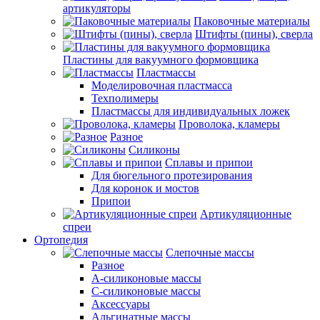
артикуляторы
Паковочные материалы
Штифты (пины), сверла
Пластины для вакуумного формовщика
Пластмассы
Моделировочная пластмасса
Техполимеры
Пластмассы для индивидуальных ложек
Проволока, кламеры
Разное
Силиконы
Сплавы и припои
Для бюгельного протезирования
Для коронок и мостов
Припои
Артикуляционные
спреи
Ортопедия
Слепочные массы
Разное
А-силиконовые массы
С-силиконовые массы
Аксессуары
Альгинатные массы