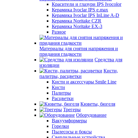
Красители и глазури IPS Ivocolor
Керамика Ivoclar IPS e.max
Керамика Ivoclar IPS InLine A-D
Керамика Noritake CZR
Керамика Noritake EX-3
Разное
Материалы для снятия напряжения и
придания гладкости
Средства для
изоляции
Кисти,
палитры, расцветки
Кисти и аксессуары Smile Line
Кисти
Палитры
Расцветки
Кюветы, бюгеля
Трегеры
Оборудование
Вакуумформеры
Горелки
Пылесосы и боксы
Сверлильные устройства