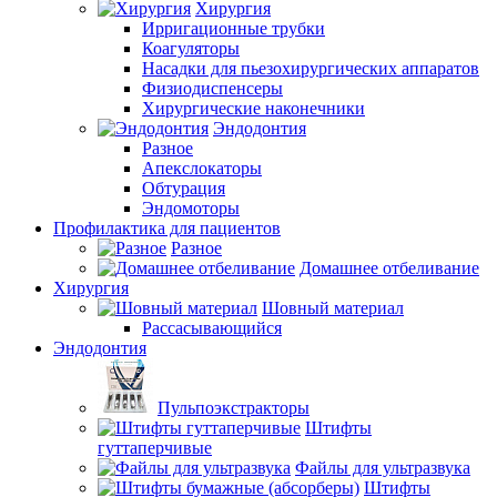
Хирургия
Ирригационные трубки
Коагуляторы
Насадки для пьезохирургических аппаратов
Физиодиспенсеры
Хирургические наконечники
Эндодонтия
Разное
Апекслокаторы
Обтурация
Эндомоторы
Профилактика для пациентов
Разное
Домашнее отбеливание
Хирургия
Шовный материал
Рассасывающийся
Эндодонтия
Пульпоэкстракторы
Штифты
гуттаперчивые
Файлы для ультразвука
Штифты