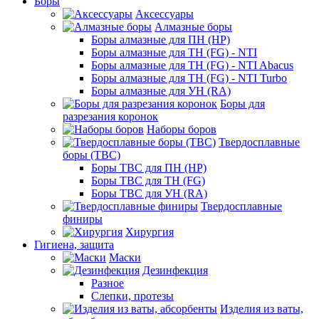
Боры
Аксессуары
Алмазные боры
Боры алмазные для ПН (HP)
Боры алмазные для ТН (FG) - NTI
Боры алмазные для ТН (FG) - NTI Abacus
Боры алмазные для ТН (FG) - NTI Turbo
Боры алмазные для УН (RA)
Боры для
разрезания коронок
Наборы боров
Твердосплавные
боры (ТВС)
Боры ТВС для ПН (HP)
Боры ТВС для ТН (FG)
Боры ТВС для УН (RA)
Твердосплавные
финиры
Хирургия
Гигиена, защита
Маски
Дезинфекция
Разное
Слепки, протезы
Изделия из ваты,