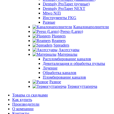
Dentsply ProTaper (ручные)
Dentsply ProTaper NEXT
Mtwo NiTi
Инструменты FKG
Разные
Каналонаполнители
Peeso (Largo)
Pluggers
Reamers
Spreaders
Аксессуары
Материалы
Распломбирование каналов
Девитализация и обработка пульпы
Лечение
Обработка каналов
Пломбирование каналов
Разное
Термогуттаперча
Товары со скидками
Как купить
Производители
О компании
Контакты