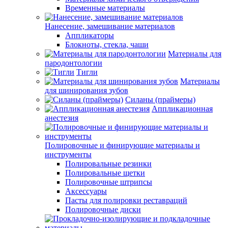
Временные материалы
Нанесение, замешивание материалов
Аппликаторы
Блокноты, стекла, чаши
Материалы для
пародонтологии
Тигли
Материалы
для шинирования зубов
Силаны (праймеры)
Аппликационная
анестезия
Полировочные и финирующие материалы и
инструменты
Полировальные резинки
Полировальные щетки
Полировочные штрипсы
Аксессуары
Пасты для полировки реставраций
Полировочные диски