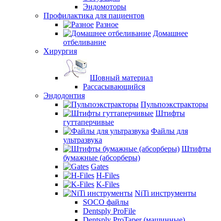
Эндомоторы
Профилактика для пациентов
Разное
Домашнее
отбеливание
Хирургия
Шовный материал
Рассасывающийся
Эндодонтия
Пульпоэкстракторы
Штифты
гуттаперчивые
Файлы для
ультразвука
Штифты
бумажные (абсорберы)
Gates
H-Files
K-Files
NiTi инструменты
SOCO файлы
Dentsply ProFile
Dentsply ProTaper (машинные)