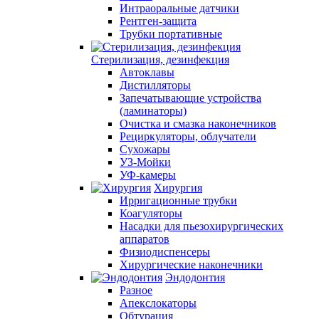
Интраоральные датчики
Рентген-защита
Трубки портативные
Стерилизация, дезинфекция
Автоклавы
Дистилляторы
Запечатывающие устройства
(ламинаторы)
Очистка и смазка наконечников
Рециркуляторы, облучатели
Сухожары
УЗ-Мойки
УФ-камеры
Хирургия
Ирригационные трубки
Коагуляторы
Насадки для пьезохирургических
аппаратов
Физиодиспенсеры
Хирургические наконечники
Эндодонтия
Разное
Апекслокаторы
Обтурация