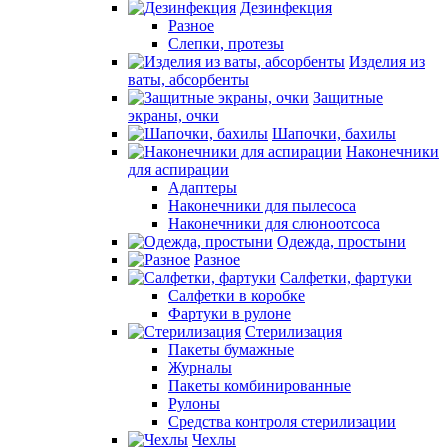
Дезинфекция
Разное
Слепки, протезы
Изделия из
ваты, абсорбенты
Защитные
экраны, очки
Шапочки, бахилы
Наконечники
для аспирации
Адаптеры
Наконечники для пылесоса
Наконечники для слюноотсоса
Одежда, простыни
Разное
Салфетки, фартуки
Салфетки в коробке
Фартуки в рулоне
Стерилизация
Пакеты бумажные
Журналы
Пакеты комбинированные
Рулоны
Средства контроля стерилизации
Чехлы