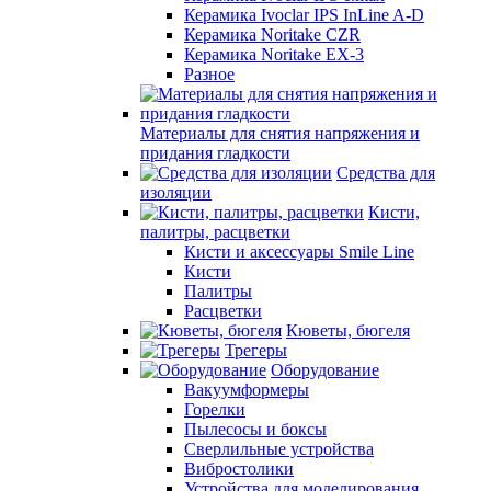
Керамика Ivoclar IPS InLine A-D
Керамика Noritake CZR
Керамика Noritake EX-3
Разное
Материалы для снятия напряжения и
придания гладкости
Средства для
изоляции
Кисти,
палитры, расцветки
Кисти и аксессуары Smile Line
Кисти
Палитры
Расцветки
Кюветы, бюгеля
Трегеры
Оборудование
Вакуумформеры
Горелки
Пылесосы и боксы
Сверлильные устройства
Вибростолики
Устройства для моделирования