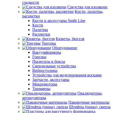
гладкости
Средства для изоляции
Кисти, палитры,
расцветки
Кисти и аксессуары Smile Line
Кисти
Палитры
Расцветки
Кюветы, бюгеля
Трегеры
Оборудование
Вакуумформеры
Горелки
Пылесосы и боксы
Сверлильные устройства
Вибростолики
Устройства для моделирования восками
Запчасти, аксессуары
Микромоторы
Триммеры
Окклюдаторы,
артикуляторы
Паковочные материалы
Штифты (пины), сверла