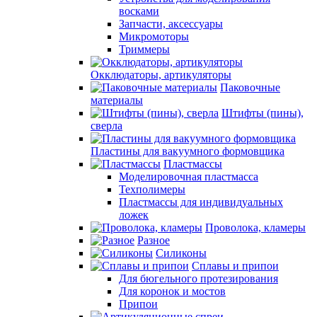
восками
Запчасти, аксессуары
Микромоторы
Триммеры
Окклюдаторы, артикуляторы
Паковочные
материалы
Штифты (пины),
сверла
Пластины для вакуумного формовщика
Пластмассы
Моделировочная пластмасса
Техполимеры
Пластмассы для индивидуальных
ложек
Проволока, кламеры
Разное
Силиконы
Сплавы и припои
Для бюгельного протезирования
Для коронок и мостов
Припои