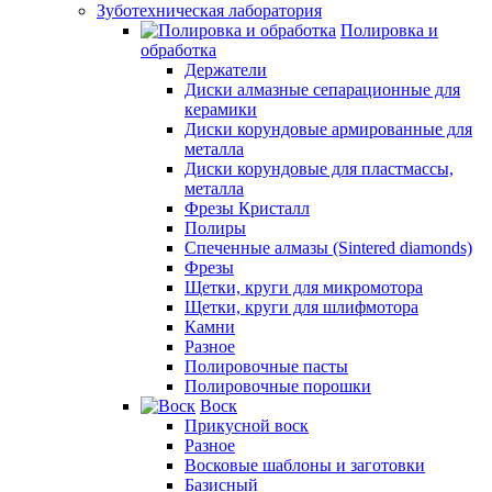
Зуботехническая лаборатория
Полировка и
обработка
Держатели
Диски алмазные сепарационные для
керамики
Диски корундовые армированные для
металла
Диски корундовые для пластмассы,
металла
Фрезы Кристалл
Полиры
Спеченные алмазы (Sintered diamonds)
Фрезы
Щетки, круги для микромотора
Щетки, круги для шлифмотора
Камни
Разное
Полировочные пасты
Полировочные порошки
Воск
Прикусной воск
Разное
Восковые шаблоны и заготовки
Базисный