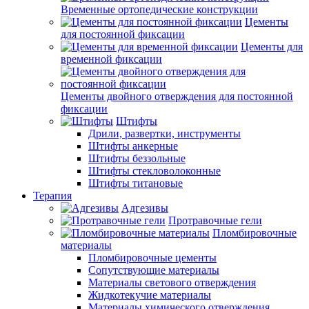
Временные ортопедические конструкции
Цементы
для постоянной фиксации
Цементы для
временной фиксации
Цементы двойного отверждения для постоянной
фиксации
Штифты
Дрили, развертки, инструменты
Штифты анкерные
Штифты беззольные
Штифты стекловолоконные
Штифты титановые
Терапия
Адгезивы
Протравочные гели
Пломбировочные
материалы
Пломбировочные цементы
Сопутствующие материалы
Материалы светового отверждения
Жидкотекучие материалы
Материалы химического отверждения