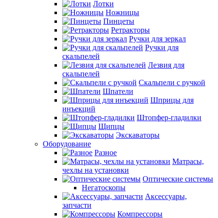
Лотки
Ножницы
Пинцеты
Ретракторы
Ручки для зеркал
Ручки для
скальпелей
Лезвия для
скальпелей
Скальпели с ручкой
Шпатели
Шприцы для
инъекций
Штопфер-гладилки
Щипцы
Экскаваторы
Оборудование
Разное
Матрасы,
чехлы на установки
Оптические системы
Негатоскопы
Аксессуары,
запчасти
Компрессоры