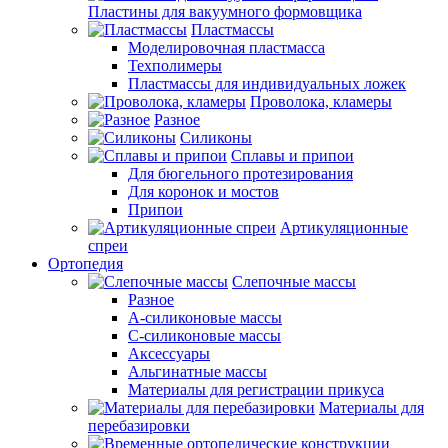
Пластины для вакуумного формовщика
Пластмассы
Моделировочная пластмасса
Техполимеры
Пластмассы для индивидуальных ложек
Проволока, кламеры
Разное
Силиконы
Сплавы и припои
Для бюгельного протезирования
Для коронок и мостов
Припои
Артикуляционные
спреи
Ортопедия
Слепочные массы
Разное
А-силиконовые массы
С-силиконовые массы
Аксессуары
Альгинатные массы
Материалы для регистрации прикуса
Материалы для
перебазировки