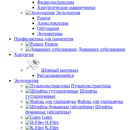
Физиодиспенсеры
Хирургические наконечники
Эндодонтия
Разное
Апекслокаторы
Обтурация
Эндомоторы
Профилактика для пациентов
Разное
Домашнее отбеливание
Хирургия
Шовный материал
Рассасывающийся
Эндодонтия
Пульпоэкстракторы
Штифты
гуттаперчивые
Файлы для ультразвука
Штифты
бумажные (абсорберы)
Gates
H-Files
K-Files