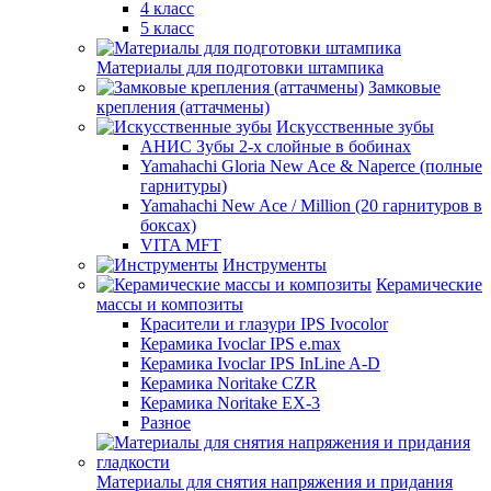
4 класс
5 класс
Материалы для подготовки штампика
Замковые
крепления (аттачмены)
Искусственные зубы
АНИС Зубы 2-х слойные в бобинах
Yamahachi Gloria New Ace & Naperce (полные
гарнитуры)
Yamahachi New Ace / Million (20 гарнитуров в
боксах)
VITA MFT
Инструменты
Керамические
массы и композиты
Красители и глазури IPS Ivocolor
Керамика Ivoclar IPS e.max
Керамика Ivoclar IPS InLine A-D
Керамика Noritake CZR
Керамика Noritake EX-3
Разное
Материалы для снятия напряжения и придания