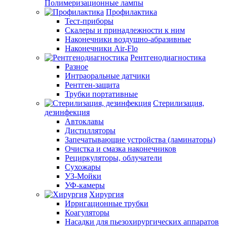
Полимеризационные лампы
Профилактика
Тест-приборы
Скалеры и принадлежности к ним
Наконечники воздушно-абразивные
Наконечники Air-Flo
Рентгенодиагностика
Разное
Интраоральные датчики
Рентген-защита
Трубки портативные
Стерилизация,
дезинфекция
Автоклавы
Дистилляторы
Запечатывающие устройства (ламинаторы)
Очистка и смазка наконечников
Рециркуляторы, облучатели
Сухожары
УЗ-Мойки
УФ-камеры
Хирургия
Ирригационные трубки
Коагуляторы
Насадки для пьезохирургических аппаратов