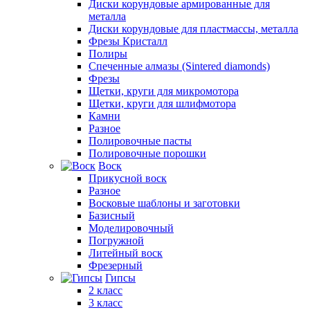
Диски корундовые армированные для
металла
Диски корундовые для пластмассы, металла
Фрезы Кристалл
Полиры
Спеченные алмазы (Sintered diamonds)
Фрезы
Щетки, круги для микромотора
Щетки, круги для шлифмотора
Камни
Разное
Полировочные пасты
Полировочные порошки
Воск
Прикусной воск
Разное
Восковые шаблоны и заготовки
Базисный
Моделировочный
Погружной
Литейный воск
Фрезерный
Гипсы
2 класс
3 класс