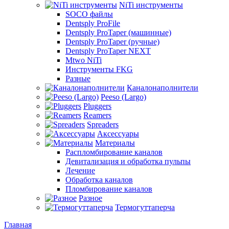
NiTi инструменты
SOCO файлы
Dentsply ProFile
Dentsply ProTaper (машинные)
Dentsply ProTaper (ручные)
Dentsply ProTaper NEXT
Mtwo NiTi
Инструменты FKG
Разные
Каналонаполнители
Peeso (Largo)
Pluggers
Reamers
Spreaders
Аксессуары
Материалы
Распломбирование каналов
Девитализация и обработка пульпы
Лечение
Обработка каналов
Пломбирование каналов
Разное
Термогуттаперча
Главная