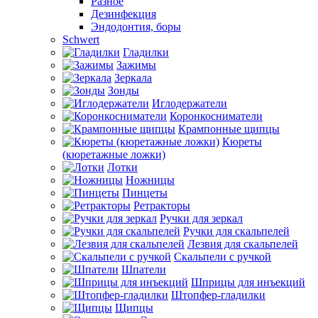
Разное
Дезинфекция
Эндодонтия, боры
Schwert
Гладилки
Зажимы
Зеркала
Зонды
Иглодержатели
Коронкосниматели
Крампонные щипцы
Кюреты
(кюретажные ложки)
Лотки
Ножницы
Пинцеты
Ретракторы
Ручки для зеркал
Ручки для скальпелей
Лезвия для скальпелей
Скальпели с ручкой
Шпатели
Шприцы для инъекций
Штопфер-гладилки
Щипцы