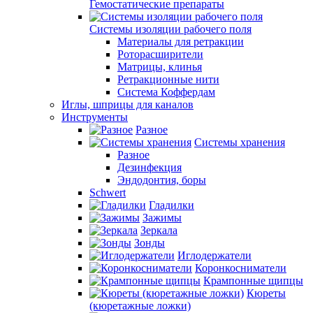
Гемостатические препараты
Системы изоляции рабочего поля
Материалы для ретракции
Роторасширители
Матрицы, клинья
Ретракционные нити
Система Коффердам
Иглы, шприцы для каналов
Инструменты
Разное
Системы хранения
Разное
Дезинфекция
Эндодонтия, боры
Schwert
Гладилки
Зажимы
Зеркала
Зонды
Иглодержатели
Коронкосниматели
Крампонные щипцы
Кюреты
(кюретажные ложки)