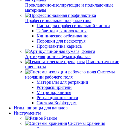
Прокладочно-изолирующие и подкладочные
материалы
Профессиональная профилактика
Пасты для профессиональной чистки
Таблетки для полоскания
Клиническое отбеливание
Порошки для пескоструя
Профилактика кариеса
Артикуляционная бумага, фольга
Гемостатические
препараты
Системы
изоляции рабочего поля
Материалы для ретракции
Роторасширители
Матрицы, клинья
Ретракционные нити
Система Коффердам
Иглы, шприцы для каналов
Инструменты
Разное
Системы хранения