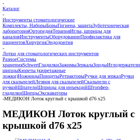
-
Каталог
-
Инструменты стоматологические
Комплекты, Наборы
Боры
Гигиена, защита
Зуботехническая
лаборатория
Ортопедия
Терапия
Иглы, шприцы для
каналов
Инструменты
Оборудование
Профилактика для
пациентов
Хирургия
Эндодонтия
-
Лотки для стоматологических инструментов
Разное
Системы
хранения
Schwert
Гладилки
Зажимы
Зеркала
Зонды
Иглодержатели
щипцы
Кюреты (кюретажные
ложки)
Ножницы
Пинцеты
Ретракторы
Ручки для зеркал
Ручки
для скальпелей
Лезвия для скальпелей
Скальпели с
ручкой
Шпатели
Шприцы для инъекций
Штопфер-
гладилки
Щипцы
Экскаваторы
-
МЕДИКОН Лоток круглый с крышкой d76 х25
МЕДИКОН Лоток круглый с
крышкой d76 х25