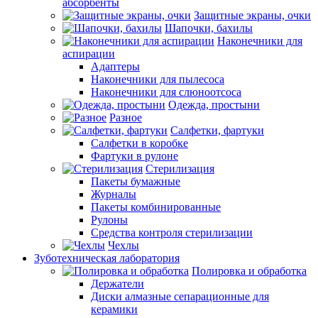
абсорбенты
Защитные экраны, очки
Шапочки, бахилы
Наконечники для
аспирации
Адаптеры
Наконечники для пылесоса
Наконечники для слюноотсоса
Одежда, простыни
Разное
Салфетки, фартуки
Салфетки в коробке
Фартуки в рулоне
Стерилизация
Пакеты бумажные
Журналы
Пакеты комбинированные
Рулоны
Средства контроля стерилизации
Чехлы
Зуботехническая лаборатория
Полировка и обработка
Держатели
Диски алмазные сепарационные для
керамики