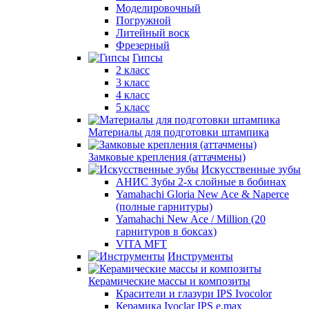
Моделировочный
Погружной
Литейный воск
Фрезерный
Гипсы
2 класс
3 класс
4 класс
5 класс
Материалы для подготовки штампика
Замковые крепления (аттачмены)
Искусственные зубы
АНИС Зубы 2-х слойные в бобинах
Yamahachi Gloria New Ace & Naperce
(полные гарнитуры)
Yamahachi New Ace / Million (20
гарнитуров в боксах)
VITA MFT
Инструменты
Керамические массы и композиты
Красители и глазури IPS Ivocolor
Керамика Ivoclar IPS e.max