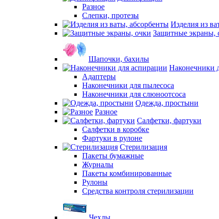
Разное
Слепки, протезы
Изделия из ва
Защитные экраны, 
Шапочки, бахилы
Наконечники 
Адаптеры
Наконечники для пылесоса
Наконечники для слюноотсоса
Одежда, простыни
Разное
Салфетки, фартуки
Салфетки в коробке
Фартуки в рулоне
Стерилизация
Пакеты бумажные
Журналы
Пакеты комбинированные
Рулоны
Средства контроля стерилизации
Чехлы