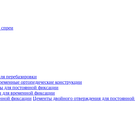
 спреи
ля перебазировки
ременные ортопедические конструкции
ы для постоянной фиксации
 для временной фиксации
Цементы двойного отверждения для постоянной