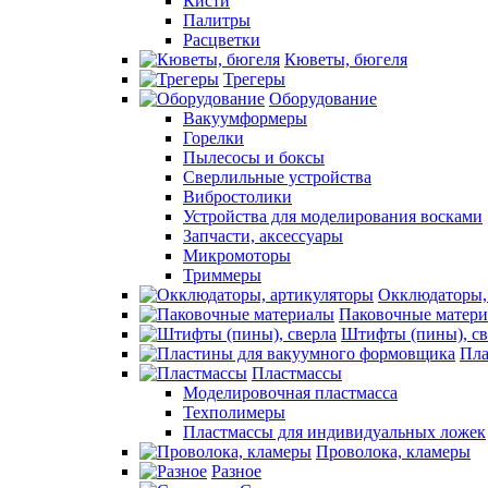
Кисти
Палитры
Расцветки
Кюветы, бюгеля
Трегеры
Оборудование
Вакуумформеры
Горелки
Пылесосы и боксы
Сверлильные устройства
Вибростолики
Устройства для моделирования восками
Запчасти, аксессуары
Микромоторы
Триммеры
Окклюдаторы,
Паковочные матер
Штифты (пины), св
Пла
Пластмассы
Моделировочная пластмасса
Техполимеры
Пластмассы для индивидуальных ложек
Проволока, кламеры
Разное