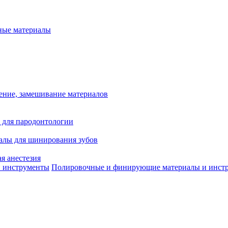
ые материалы
ение, замешивание материалов
 для пародонтологии
алы для шинирования зубов
я анестезия
Полировочные и финирующие материалы и инст