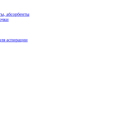
ты, абсорбенты
очки
для аспирации