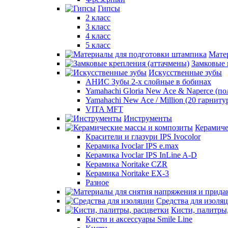
Гипсы
2 класс
3 класс
4 класс
5 класс
Мате
Замковые 
Искусственные зубы
АНИС Зубы 2-х слойные в бобинах
Yamahachi Gloria New Ace & Naperce (п
Yamahachi New Ace / Million (20 гарниту
VITA MFT
Инструменты
Керамиче
Красители и глазури IPS Ivocolor
Керамика Ivoclar IPS e.max
Керамика Ivoclar IPS InLine A-D
Керамика Noritake CZR
Керамика Noritake EX-3
Разное
Средства для изоля
Кисти, палитры
Кисти и аксессуары Smile Line