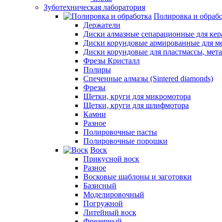
Зуботехническая лаборатория
Полировка и обраб
Держатели
Диски алмазные сепарационные для ке
Диски корундовые армированные для м
Диски корундовые для пластмассы, мет
Фрезы Кристалл
Полиры
Спеченные алмазы (Sintered diamonds)
Фрезы
Щетки, круги для микромотора
Щетки, круги для шлифмотора
Камни
Разное
Полировочные пасты
Полировочные порошки
Воск
Прикусной воск
Разное
Восковые шаблоны и заготовки
Базисный
Моделировочный
Погружной
Литейный воск
Фрезерный