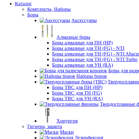
Каталог
Комплекты, Наборы
Боры
Аксессуары
Алмазные боры
Боры алмазные для ПН (HP)
Боры алмазные для ТН (FG) - NTI
Боры алмазные для ТН (FG) - NTI Abacu
Боры алмазные для ТН (FG) - NTI Turbo
Боры алмазные для УН (RA)
Боры для разр
Наборы боров
Твердосплавн
Боры ТВС для ПН (HP)
Боры ТВС для ТН (FG)
Боры ТВС для УН (RA)
Твердосплавные 
Хирургия
Гигиена, защита
Маски
Дезинфекция