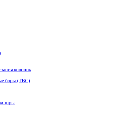
s
езания коронок
ые боры (ТВС)
финиры