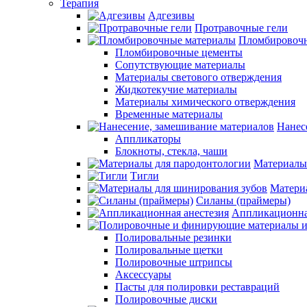
Терапия
Адгезивы
Протравочные гели
Пломбировочн
Пломбировочные цементы
Сопутствующие материалы
Материалы светового отверждения
Жидкотекучие материалы
Материалы химического отверждения
Временные материалы
Нанес
Аппликаторы
Блокноты, стекла, чаши
Материалы
Тигли
Матери
Силаны (праймеры)
Аппликационна
Полировальные резинки
Полировальные щетки
Полировочные штрипсы
Аксессуары
Пасты для полировки реставраций
Полировочные диски