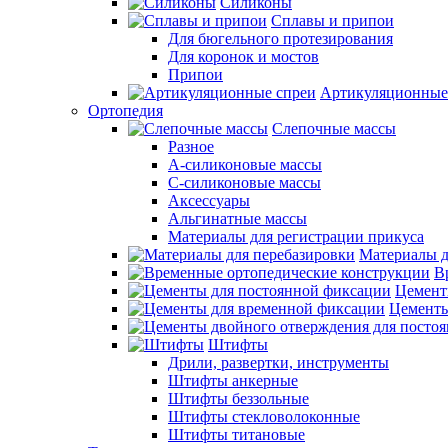
Силиконы
Сплавы и припои
Для бюгельного протезирования
Для коронок и мостов
Припои
Артикуляционные
Ортопедия
Слепочные массы
Разное
А-силиконовые массы
С-силиконовые массы
Аксессуары
Альгинатные массы
Материалы для регистрации прикуса
Материалы д
В
Цемент
Цементы
Штифты
Дрили, развертки, инструменты
Штифты анкерные
Штифты беззольные
Штифты стекловолоконные
Штифты титановые