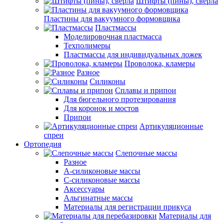
Штифты (пины), сверла
Пластины для вакуумного формовщика
Пластмассы
Моделировочная пластмасса
Техполимеры
Пластмассы для индивидуальных ложек
Проволока, кламеры
Разное
Силиконы
Сплавы и припои
Для бюгельного протезирования
Для коронок и мостов
Припои
Артикуляционные
спреи
Ортопедия
Слепочные массы
Разное
А-силиконовые массы
С-силиконовые массы
Аксессуары
Альгинатные массы
Материалы для регистрации прикуса
Материалы для