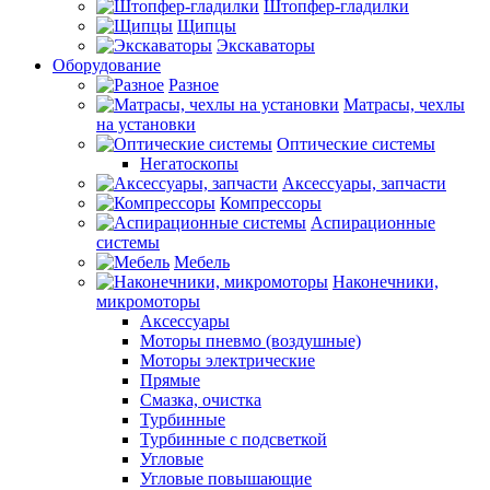
Штопфер-гладилки
Щипцы
Экскаваторы
Оборудование
Разное
Матрасы, чехлы
на установки
Оптические системы
Негатоскопы
Аксессуары, запчасти
Компрессоры
Аспирационные
системы
Мебель
Наконечники,
микромоторы
Аксессуары
Моторы пневмо (воздушные)
Моторы электрические
Прямые
Смазка, очистка
Турбинные
Турбинные с подсветкой
Угловые
Угловые повышающие