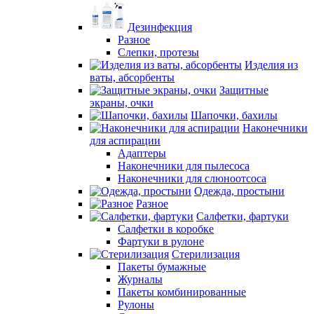
Дезинфекция
Разное
Слепки, протезы
Изделия из
ваты, абсорбенты
Защитные
экраны, очки
Шапочки, бахилы
Наконечники
для аспирации
Адаптеры
Наконечники для пылесоса
Наконечники для слюноотсоса
Одежда, простыни
Разное
Салфетки, фартуки
Салфетки в коробке
Фартуки в рулоне
Стерилизация
Пакеты бумажные
Журналы
Пакеты комбинированные
Рулоны