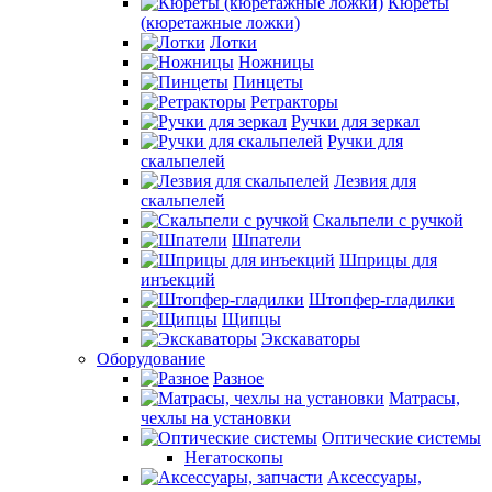
Кюреты
(кюретажные ложки)
Лотки
Ножницы
Пинцеты
Ретракторы
Ручки для зеркал
Ручки для
скальпелей
Лезвия для
скальпелей
Скальпели с ручкой
Шпатели
Шприцы для
инъекций
Штопфер-гладилки
Щипцы
Экскаваторы
Оборудование
Разное
Матрасы,
чехлы на установки
Оптические системы
Негатоскопы
Аксессуары,