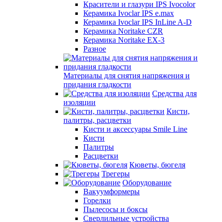
Красители и глазури IPS Ivocolor
Керамика Ivoclar IPS e.max
Керамика Ivoclar IPS InLine A-D
Керамика Noritake CZR
Керамика Noritake EX-3
Разное
Материалы для снятия напряжения и
придания гладкости
Средства для
изоляции
Кисти,
палитры, расцветки
Кисти и аксессуары Smile Line
Кисти
Палитры
Расцветки
Кюветы, бюгеля
Трегеры
Оборудование
Вакуумформеры
Горелки
Пылесосы и боксы
Сверлильные устройства