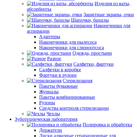
Изделия из ваты,
абсорбенты
Защитные экраны, очки
Шапочки, бахилы
Наконечники для
аспирации
Адаптеры
Наконечники для пылесоса
Наконечники для слюноотсоса
Одежда, простыни
Разное
Салфетки, фартуки
Салфетки в коробке
Фартуки в рулоне
Стерилизация
Пакеты бумажные
Журналы
Пакеты комбинированные
Рулоны
Средства контроля стерилизации
Чехлы
Зуботехническая лаборатория
Полировка и обработка
Держатели
Диски алмазные сепарационные для