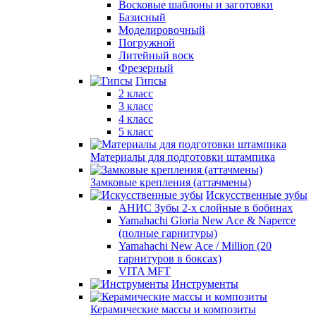
Восковые шаблоны и заготовки
Базисный
Моделировочный
Погружной
Литейный воск
Фрезерный
Гипсы
2 класс
3 класс
4 класс
5 класс
Материалы для подготовки штампика
Замковые крепления (аттачмены)
Искусственные зубы
АНИС Зубы 2-х слойные в бобинах
Yamahachi Gloria New Ace & Naperce
(полные гарнитуры)
Yamahachi New Ace / Million (20
гарнитуров в боксах)
VITA MFT
Инструменты
Керамические массы и композиты