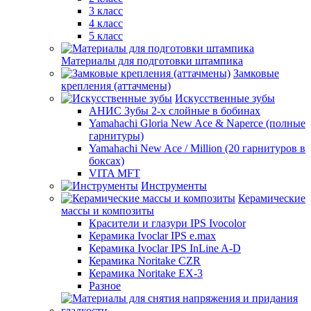
3 класс
4 класс
5 класс
Материалы для подготовки штампика
Замковые
крепления (аттачмены)
Искусственные зубы
АНИС Зубы 2-х слойные в бобинах
Yamahachi Gloria New Ace & Naperce (полные
гарнитуры)
Yamahachi New Ace / Million (20 гарнитуров в
боксах)
VITA MFT
Инструменты
Керамические
массы и композиты
Красители и глазури IPS Ivocolor
Керамика Ivoclar IPS e.max
Керамика Ivoclar IPS InLine A-D
Керамика Noritake CZR
Керамика Noritake EX-3
Разное