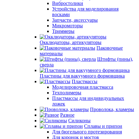
Вибростолики
Устройства для моделирования
восками
Запчасти, аксессуары
Микромоторы
Триммеры
Окклюдаторы, артикуляторы
Паковочные
материалы
Штифты (пины),
сверла
Пластины для вакуумного формовщика
Пластмассы
Моделировочная пластмасса
Техполимеры
Пластмассы для индивидуальных
ложек
Проволока, кламеры
Разное
Силиконы
Сплавы и припои
Для бюгельного протезирования
Для коронок и мостов