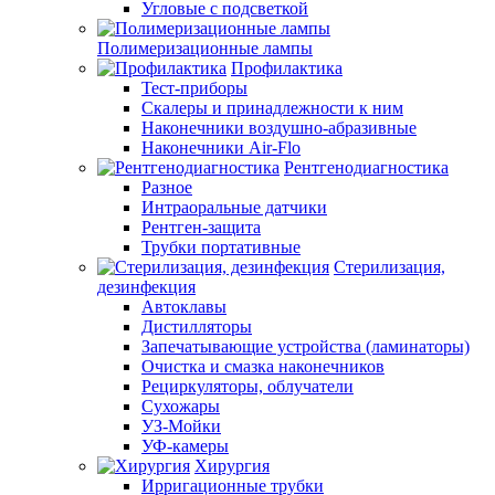
Угловые с подсветкой
Полимеризационные лампы
Профилактика
Тест-приборы
Скалеры и принадлежности к ним
Наконечники воздушно-абразивные
Наконечники Air-Flo
Рентгенодиагностика
Разное
Интраоральные датчики
Рентген-защита
Трубки портативные
Стерилизация,
дезинфекция
Автоклавы
Дистилляторы
Запечатывающие устройства (ламинаторы)
Очистка и смазка наконечников
Рециркуляторы, облучатели
Сухожары
УЗ-Мойки
УФ-камеры
Хирургия
Ирригационные трубки