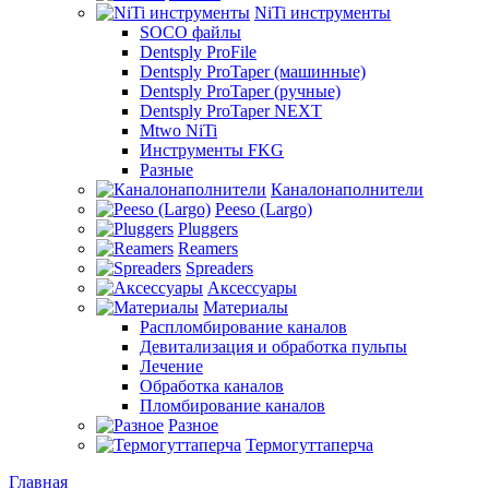
NiTi инструменты
SOCO файлы
Dentsply ProFile
Dentsply ProTaper (машинные)
Dentsply ProTaper (ручные)
Dentsply ProTaper NEXT
Mtwo NiTi
Инструменты FKG
Разные
Каналонаполнители
Peeso (Largo)
Pluggers
Reamers
Spreaders
Аксессуары
Материалы
Распломбирование каналов
Девитализация и обработка пульпы
Лечение
Обработка каналов
Пломбирование каналов
Разное
Термогуттаперча
Главная