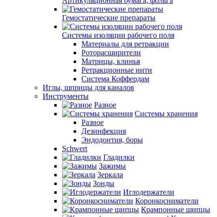
Артикуляционная бумага, фольга
Гемостатические препараты
Системы изоляции рабочего поля
Материалы для ретракции
Роторасширители
Матрицы, клинья
Ретракционные нити
Система Коффердам
Иглы, шприцы для каналов
Инструменты
Разное
Системы хранения
Разное
Дезинфекция
Эндодонтия, боры
Schwert
Гладилки
Зажимы
Зеркала
Зонды
Иглодержатели
Коронкосниматели
Крампонные щипцы