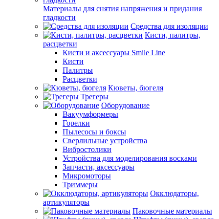
Материалы для снятия напряжения и придания
гладкости
Средства для изоляции
Кисти, палитры,
расцветки
Кисти и аксессуары Smile Line
Кисти
Палитры
Расцветки
Кюветы, бюгеля
Трегеры
Оборудование
Вакуумформеры
Горелки
Пылесосы и боксы
Сверлильные устройства
Вибростолики
Устройства для моделирования восками
Запчасти, аксессуары
Микромоторы
Триммеры
Окклюдаторы,
артикуляторы
Паковочные материалы