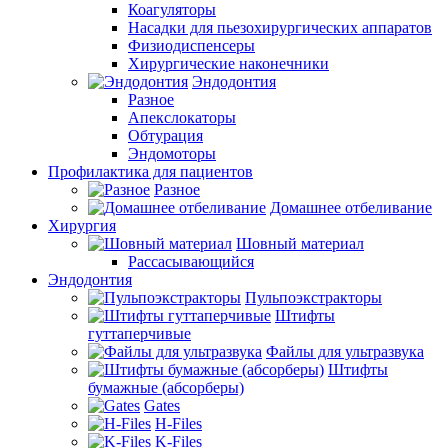
Коагуляторы
Насадки для пьезохирургических аппаратов
Физиодиспенсеры
Хирургические наконечники
Эндодонтия
Разное
Апекслокаторы
Обтурация
Эндомоторы
Профилактика для пациентов
Разное
Домашнее отбеливание
Хирургия
Шовный материал
Рассасывающийся
Эндодонтия
Пульпоэкстракторы
Штифты
гуттаперчивые
Файлы для ультразвука
Штифты
бумажные (абсорберы)
Gates
H-Files
K-Files