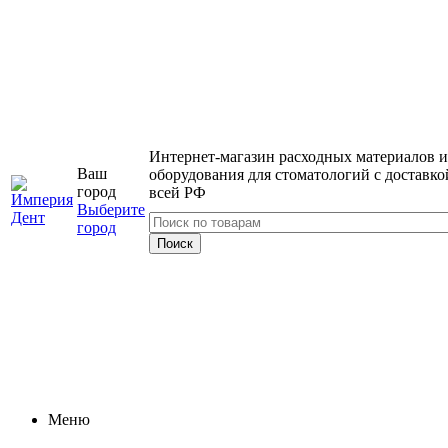
Интернет-магазин расходных материалов и
Ваш
оборудования для стоматологий с доставко
город
всей РФ
Выберите
город
Меню