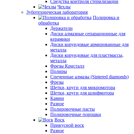
Средства контроля стерилизации
Чехлы
Зуботехническая лаборатория
Полировка и
обработка
Держатели
Диски алмазные сепарационные для
керамики
Диски корундовые армированные для
металла
Диски корундовые для пластмассы,
металла
Фрезы Кристалл
Полиры
Спеченные алмазы (Sintered diamonds)
Фрезы
Щетки, круги для микромотора
Щетки, круги для шлифмотора
Камни
Разное
Полировочные пасты
Полировочные порошки
Воск
Прикусной воск
Разное