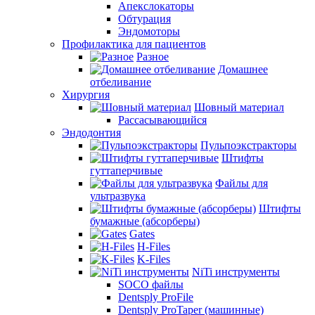
Апекслокаторы
Обтурация
Эндомоторы
Профилактика для пациентов
Разное
Домашнее
отбеливание
Хирургия
Шовный материал
Рассасывающийся
Эндодонтия
Пульпоэкстракторы
Штифты
гуттаперчивые
Файлы для
ультразвука
Штифты
бумажные (абсорберы)
Gates
H-Files
K-Files
NiTi инструменты
SOCO файлы
Dentsply ProFile
Dentsply ProTaper (машинные)