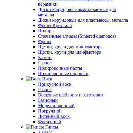
керамики
Диски корундовые армированные для
металла
Диски корундовые для пластмассы, металла
Фрезы Кристалл
Полиры
Спеченные алмазы (Sintered diamonds)
Фрезы
Щетки, круги для микромотора
Щетки, круги для шлифмотора
Камни
Разное
Полировочные пасты
Полировочные порошки
Воск
Прикусной воск
Разное
Восковые шаблоны и заготовки
Базисный
Моделировочный
Погружной
Литейный воск
Фрезерный
Гипсы
2 класс