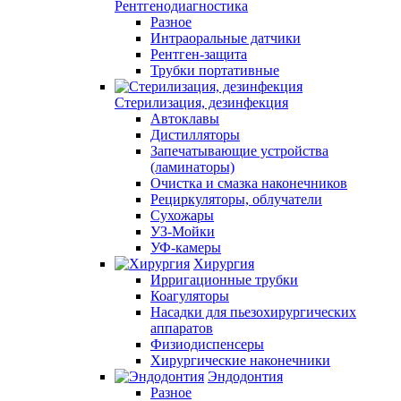
Рентгенодиагностика
Разное
Интраоральные датчики
Рентген-защита
Трубки портативные
Стерилизация, дезинфекция
Автоклавы
Дистилляторы
Запечатывающие устройства
(ламинаторы)
Очистка и смазка наконечников
Рециркуляторы, облучатели
Сухожары
УЗ-Мойки
УФ-камеры
Хирургия
Ирригационные трубки
Коагуляторы
Насадки для пьезохирургических
аппаратов
Физиодиспенсеры
Хирургические наконечники
Эндодонтия
Разное