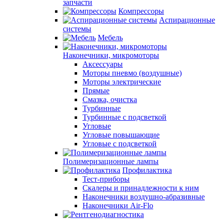
запчасти
Компрессоры
Аспирационные
системы
Мебель
Наконечники, микромоторы
Аксессуары
Моторы пневмо (воздушные)
Моторы электрические
Прямые
Смазка, очистка
Турбинные
Турбинные с подсветкой
Угловые
Угловые повышающие
Угловые с подсветкой
Полимеризационные лампы
Профилактика
Тест-приборы
Скалеры и принадлежности к ним
Наконечники воздушно-абразивные
Наконечники Air-Flo