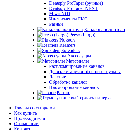
Dentsply ProTaper (ручные)
Dentsply ProTaper NEXT
Mtwo NiTi
Инструменты FKG
Разные
Каналонаполнители
Peeso (Largo)
Pluggers
Reamers
Spreaders
Аксессуары
Материалы
Распломбирование каналов
Девитализация и обработка пульпы
Лечение
Обработка каналов
Пломбирование каналов
Разное
Термогуттаперча
Товары со скидками
Как купить
Производители
О компании
Контакты