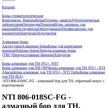
-
Каталог
-
Боры стоматологические
Комплекты, Наборы
Боры
Гигиена, защита
Зуботехническая
лаборатория
Ортопедия
Терапия
Иглы, шприцы для
каналов
Инструменты
Оборудование
Профилактика для
пациентов
Хирургия
Эндодонтия
-
Алмазные боры
Аксессуары
Алмазные боры
Боры для разрезания
коронок
Наборы боров
Твердосплавные боры
(ТВС)
Твердосплавные финиры
Хирургия
-
Боры алмазные для ТН (FG) - NTI
Боры алмазные для ПН (HP)
Боры алмазные для ТН (FG) - NTI
Abacus
Боры алмазные для ТН (FG) - NTI Turbo
Боры алмазные
для УН (RA)
-
NTI 806-018SC-FG - алмазный бор для ТН, обратный конус с
воротничком
NTI 806-018SC-FG -
алмазный бор для ТН,