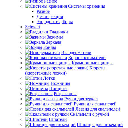
Разное
Системы хранения
Разное
Дезинфекция
Эндодонтия, боры
Schwert
Гладилки
Зажимы
Зеркала
Зонды
Иглодержатели
Коронкосниматели
Крампонные щипцы
Кюреты
(кюретажные ложки)
Лотки
Ножницы
Пинцеты
Ретракторы
Ручки для зеркал
Ручки для скальпелей
Лезвия для скальпелей
Скальпели с ручкой
Шпатели
Шприцы для инъекций