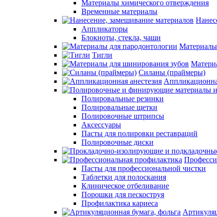
Материалы химического отверждения
Временные материалы
Нанес
Аппликаторы
Блокноты, стекла, чаши
Материалы
Тигли
Матери
Силаны (праймеры)
Аппликационна
Полировальные резинки
Полировальные щетки
Полировочные штрипсы
Аксессуары
Пасты для полировки реставраций
Полировочные диски
Професси
Пасты для профессиональной чистки
Таблетки для полоскания
Клиническое отбеливание
Порошки для пескоструя
Профилактика кариеса
Артикуляц