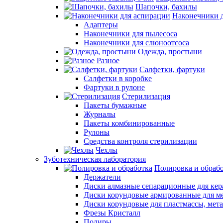
Шапочки, бахилы
Наконечники 
Адаптеры
Наконечники для пылесоса
Наконечники для слюноотсоса
Одежда, простыни
Разное
Салфетки, фартуки
Салфетки в коробке
Фартуки в рулоне
Стерилизация
Пакеты бумажные
Журналы
Пакеты комбинированные
Рулоны
Средства контроля стерилизации
Чехлы
Зуботехническая лаборатория
Полировка и обраб
Держатели
Диски алмазные сепарационные для ке
Диски корундовые армированные для м
Диски корундовые для пластмассы, мет
Фрезы Кристалл
Полиры