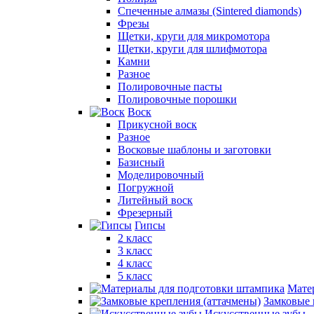
Спеченные алмазы (Sintered diamonds)
Фрезы
Щетки, круги для микромотора
Щетки, круги для шлифмотора
Камни
Разное
Полировочные пасты
Полировочные порошки
Воск
Прикусной воск
Разное
Восковые шаблоны и заготовки
Базисный
Моделировочный
Погружной
Литейный воск
Фрезерный
Гипсы
2 класс
3 класс
4 класс
5 класс
Мате
Замковые 
Искусственные зубы