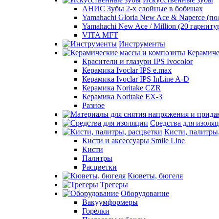
АНИС Зубы 2-х слойные в бобинах
Yamahachi Gloria New Ace & Naperce (п
Yamahachi New Ace / Million (20 гарниту
VITA MFT
Инструменты
Керамиче
Красители и глазури IPS Ivocolor
Керамика Ivoclar IPS e.max
Керамика Ivoclar IPS InLine A-D
Керамика Noritake CZR
Керамика Noritake EX-3
Разное
Средства для изоля
Кисти, палитры
Кисти и аксессуары Smile Line
Кисти
Палитры
Расцветки
Кюветы, бюгеля
Трегеры
Оборудование
Вакуумформеры
Горелки