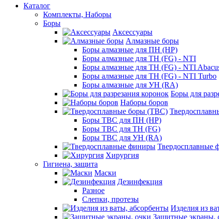
Каталог
Комплекты, Наборы
Боры
Аксессуары
Алмазные боры
Боры алмазные для ПН (HP)
Боры алмазные для ТН (FG) - NTI
Боры алмазные для ТН (FG) - NTI Abacu
Боры алмазные для ТН (FG) - NTI Turbo
Боры алмазные для УН (RA)
Боры для разр
Наборы боров
Твердосплавн
Боры ТВС для ПН (HP)
Боры ТВС для ТН (FG)
Боры ТВС для УН (RA)
Твердосплавные 
Хирургия
Гигиена, защита
Маски
Дезинфекция
Разное
Слепки, протезы
Изделия из ва
Защитные экраны, 