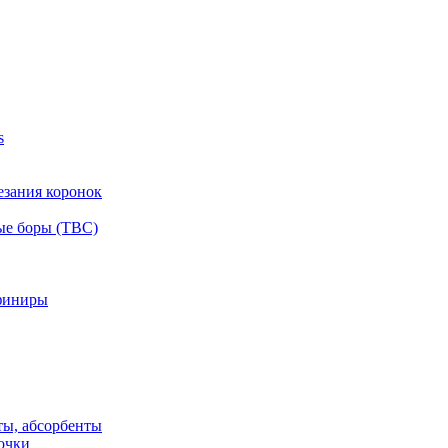
s
езания коронок
ые боры (ТВС)
финиры
ты, абсорбенты
очки