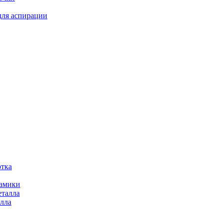
для аспирации
отка
рамики
еталла
алла