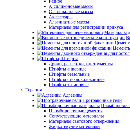
Разное
А-силиконовые массы
С-силиконовые массы
Аксессуары
Альгинатные массы
Материалы для регистрации прикуса
Материалы д
В
Цемент
Цементы
Штифты
Дрили, развертки, инструменты
Штифты анкерные
Штифты беззольные
Штифты стекловолоконные
Штифты титановые
Терапия
Адгезивы
Протравочные гели
Пломбировочн
Пломбировочные цементы
Сопутствующие материалы
Материалы светового отверждения
Жидкотекучие материалы