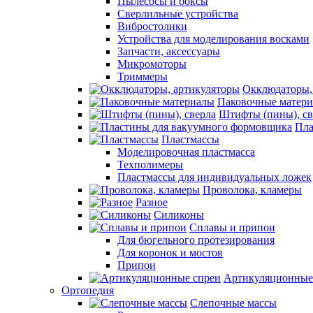
Пылесосы и боксы
Сверлильные устройства
Вибростолики
Устройства для моделирования восками
Запчасти, аксессуары
Микромоторы
Триммеры
Окклюдаторы,
Паковочные матер
Штифты (пины), св
Пла
Пластмассы
Моделировочная пластмасса
Техполимеры
Пластмассы для индивидуальных ложек
Проволока, кламеры
Разное
Силиконы
Сплавы и припои
Для бюгельного протезирования
Для коронок и мостов
Припои
Артикуляционные
Ортопедия
Слепочные массы